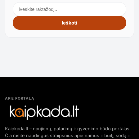
Ieškoti straipsnių
Ieškoti
APIE PORTALĄ
Kaipkada.lt – naujienų, patarimų ir gyvenimo būdo portalas.
Čia rasite naudingus straipsnius apie namus ir buitį, sodą ir