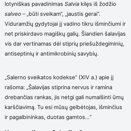
lotyniškas pavadinimas
Salvia
kilęs iš žodžio
salveo
– „būti sveikam“, „jaustis gerai“.
Viduramžių gydytojai jį vadino tikru išminčiumi ir
net priskirdavo magiškų galių. Šiandien šalavijas
vis dar vertinamas dėl stiprių priešuždegiminių,
antiseptinių ir antimikrobinių savybių.
„Salerno sveikatos kodekse“ (XIV a.) apie jį
rašoma: „Šalavijas stiprina nervus ir ramina
drebančias rankas, jis netgi gali numalšinti ūmų
karščiavimą. Tu esi mūsų gelbėtojas, išminčius
ir pagalbininkas, duotas gamtos…“