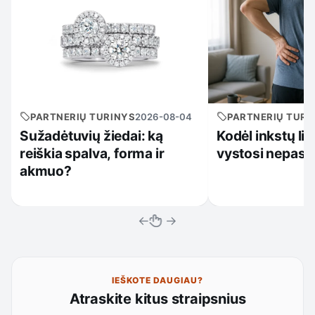
PARTNERIŲ TURINYS
2026-08-04
PARTNERIŲ TURI
Sužadėtuvių žiedai: ką
Kodėl inkstų li
reiškia spalva, forma ir
vystosi nepast
akmuo?
←
→
IEŠKOTE DAUGIAU?
Atraskite kitus straipsnius