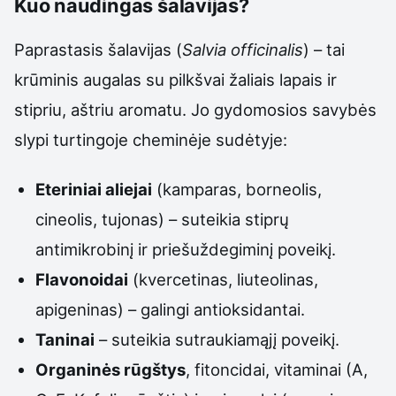
Kuo naudingas šalavijas?
Paprastasis šalavijas (
Salvia officinalis
) – tai
krūminis augalas su pilkšvai žaliais lapais ir
stipriu, aštriu aromatu. Jo gydomosios savybės
slypi turtingoje cheminėje sudėtyje:
Eteriniai aliejai
(kamparas, borneolis,
cineolis, tujonas) – suteikia stiprų
antimikrobinį ir priešuždegiminį poveikį.
Flavonoidai
(kvercetinas, liuteolinas,
apigeninas) – galingi antioksidantai.
Taninai
– suteikia sutraukiamąjį poveikį.
Organinės rūgštys
, fitoncidai, vitaminai (A,