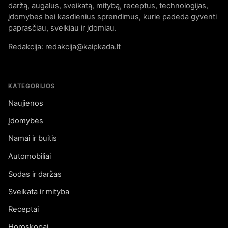
daržą, augalus, sveikatą, mitybą, receptus, technologijas,
įdomybes bei kasdienius sprendimus, kurie padeda gyventi
paprasčiau, sveikiau ir įdomiau.
Redakcija: redakcija@kaipkada.lt
KATEGORIJOS
Naujienos
Įdomybės
Namai ir buitis
Automobiliai
Sodas ir daržas
Sveikata ir mityba
Receptai
Horoskopai