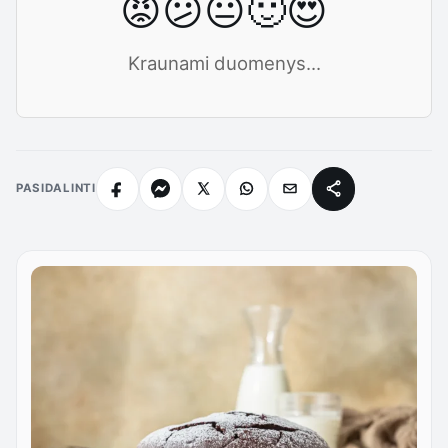
😡
😕
😐
🙂
😍
Kraunami duomenys...
PASIDALINTI