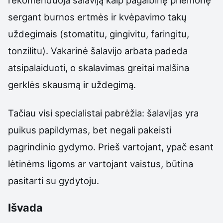
rekomenduoja šalaviją kaip pagalbinę priemonę
sergant burnos ertmės ir kvėpavimo takų
uždegimais (stomatitu, gingivitu, faringitu,
tonzilitu). Vakarinė šalavijo arbata padeda
atsipalaiduoti, o skalavimas greitai malšina
gerklės skausmą ir uždegimą.
Tačiau visi specialistai pabrėžia: šalavijas yra
puikus papildymas, bet negali pakeisti
pagrindinio gydymo. Prieš vartojant, ypač esant
lėtinėms ligoms ar vartojant vaistus, būtina
pasitarti su gydytoju.
Išvada