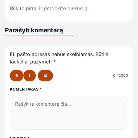
Būkite pirmi ir pradėkite diskusiją.
Parašyti komentarą
El. pašto adresas nebus skelbiamas.
Būtini
laukeliai pažymėti
*
B
I
😀
0 / 2000
KOMENTARAS
*