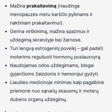
Mažina
prakaitavimą
(naudinga
menopauzės metu karščio pylimams ir
naktiniam prakaitavimui).
Gerina virškinimą, mažina spazmus ir
uždegimą skrandyje bei žarnose.
Turi lengvą estrogeninį poveikį – gali padėti
moterims reguliuoti hormonų pusiausvyrą.
Naudojamas odos uždegimams, blogai
gyjančioms žaizdoms ir hemorojui gydyti.
Liaudies medicinoje minimas kaip pagalbinė
priemonė nuo sąnarių skausmų ir moterų
dubens organų uždegimų.