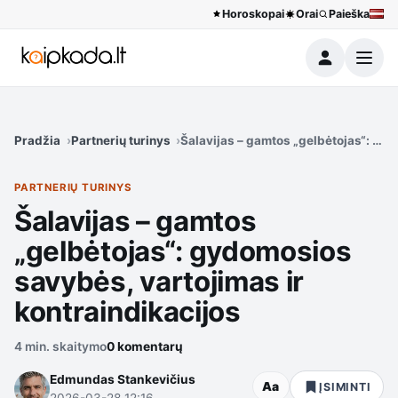
Horoskopai
Orai
Paieška
Meniu
Pradžia
Partnerių turinys
Šalavijas – gamtos „gelbėtojas“: gyd
PARTNERIŲ TURINYS
Šalavijas – gamtos
„gelbėtojas“: gydomosios
savybės, vartojimas ir
kontraindikacijos
4 min. skaitymo
0 komentarų
Edmundas Stankevičius
Aa
ĮSIMINTI
2026-03-28 12:16