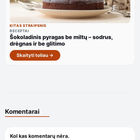
KITAS STRAIPSNIS
RECEPTAI
Šokoladinis pyragas be miltų – sodrus,
drėgnas ir be glitimo
Skaityti toliau →
Komentarai
Kol kas komentarų nėra.