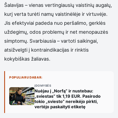
Šalavijas – vienas vertingiausių vaistinių augalų,
kurį verta turėti namų vaistinėlėje ir virtuvėje.
Jis efektyviai padeda nuo peršalimo, gerklės
uždegimų, odos problemų ir net menopauzės
simptomų. Svarbiausia – vartoti saikingai,
atsižvelgti į kontraindikacijas ir rinktis
kokybiškas žaliavas.
POPULIARU DABAR:
ĮDOMYBĖS
Nuėjau į „Norfą” ir nustebau:
„sviestas” tik 1,19 EUR. Pasirodo
tokio „sviesto” nereikėjo pirkti,
vertėjo paskaityti etiketę