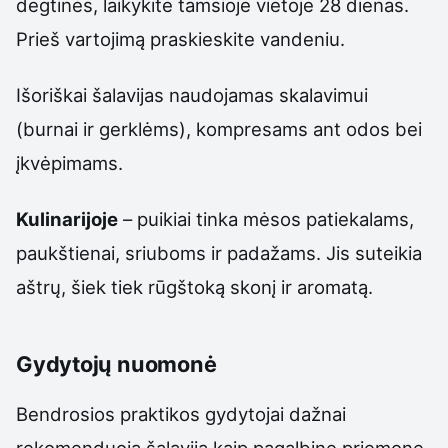
degtinės, laikykite tamsioje vietoje 28 dienas.
Prieš vartojimą praskieskite vandeniu.
Išoriškai šalavijas naudojamas skalavimui
(burnai ir gerklėms), kompresams ant odos bei
įkvėpimams.
Kulinarijoje
– puikiai tinka mėsos patiekalams,
paukštienai, sriuboms ir padažams. Jis suteikia
aštrų, šiek tiek rūgštoką skonį ir aromatą.
Gydytojų nuomonė
Bendrosios praktikos gydytojai dažnai