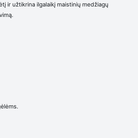
 ir užtikrina ilgalaikį maistinių medžiagų
vimą.
gėlėms.