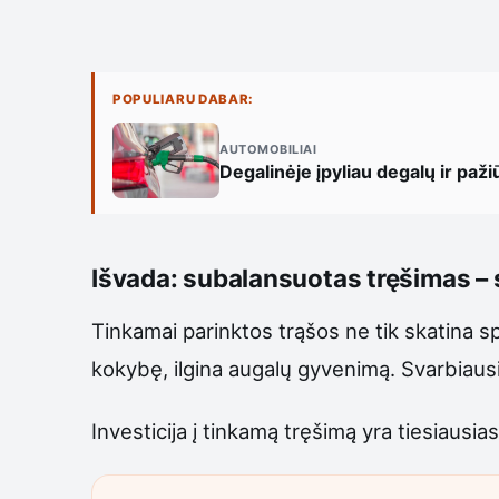
POPULIARU DABAR:
AUTOMOBILIAI
Degalinėje įpyliau degalų ir paži
Išvada: subalansuotas tręšimas – 
Tinkamai parinktos trąšos ne tik skatina s
kokybę, ilgina augalų gyvenimą. Svarbiausi
Investicija į tinkamą tręšimą yra tiesiausias 