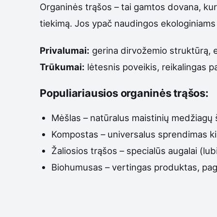
Organinės trąšos – tai gamtos dovana, kuri 
tiekimą. Jos ypač naudingos ekologiniams ū
Privalumai:
gerina dirvožemio struktūrą, 
Trūkumai:
lėtesnis poveikis, reikalingas 
Populiariausios organinės trąšos:
Mėšlas – natūralus maistinių medžiagų ša
Kompostas – universalus sprendimas kie
Žaliosios trąšos – specialūs augalai (lubi
Biohumusas – vertingas produktas, paga