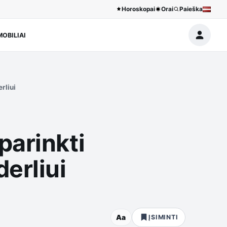
Horoskopai
Orai
Paieška
OBILIAI
rliui
parinkti
erliui
Aa
ĮSIMINTI