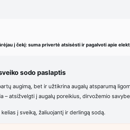
ūrėjau į čekį: suma privertė atsisėsti ir pagalvoti apie elek
sveiko sodo paslaptis
partų augimą, bet ir užtikrina augalų atsparumą ligom
a – atsižvelgti į augalų poreikius, dirvožemio savybe
kelias į sveiką, žaliuojantį ir derlingą sodą.