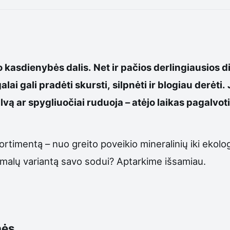
kasdienybės dalis. Net ir pačios derlingiausios d
ai gali pradėti skursti, silpnėti ir blogiau derėti
vą ar spygliuočiai ruduoja – atėjo laikas pagalvot
sortimentą – nuo greito poveikio mineralinių iki ekol
ptimalų variantą savo sodui? Aptarkime išsamiau.
nės