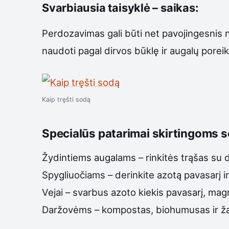
Svarbiausia taisyklė – saikas:
Perdozavimas gali būti net pavojingesnis 
naudoti pagal dirvos būklę ir augalų poreik
Kaip tręšti sodą
Specialūs patarimai skirtingoms 
Žydintiems augalams – rinkitės trąšas su d
Spygliuočiams – derinkite azotą pavasarį i
Vejai – svarbus azoto kiekis pavasarį, ma
Daržovėms – kompostas, biohumusas ir žalio