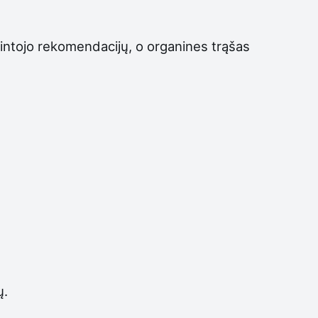
mintojo rekomendacijų, o organines trąšas
ų.