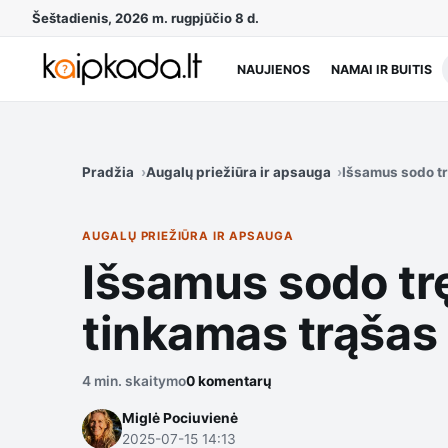
Šeštadienis, 2026 m. rugpjūčio 8 d.
NAUJIENOS
NAMAI IR BUITIS
Pradžia
Augalų priežiūra ir apsauga
Išsamus sodo tr
AUGALŲ PRIEŽIŪRA IR APSAUGA
Išsamus sodo trę
tinkamas trąšas 
4 min. skaitymo
0 komentarų
Miglė Pociuvienė
2025-07-15 14:13