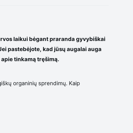
irvos laikui bėgant praranda gyvybiškai
. Jei pastebėjote, kad jūsų augalai auga
i apie tinkamą tręšimą.
ogiškų organinių sprendimų. Kaip