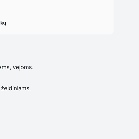
akų
mams, vejoms.
 želdiniams.