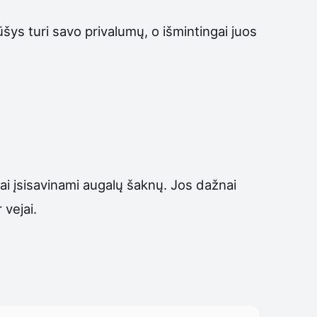
rūšys turi savo privalumų, o išmintingai juos
gvai įsisavinami augalų šaknų. Jos dažnai
vejai.