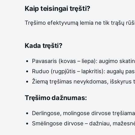
Kaip teisingai tręšti?
Tręšimo efektyvumą lemia ne tik trąšų rūšis
Kada tręšti?
Pavasaris (kovas – liepa): augimo skati
Ruduo (rugpjūtis – lapkritis): augalų pa
Žiemą tręšimas nevykdomas, išskyrus tam
Tręšimo dažnumas:
Derlingose, molingose dirvose tręšiam
Smėlingose dirvose – dažniau, mažesnė