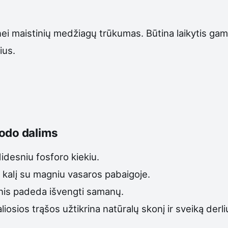
nei maistinių medžiagų trūkumas. Būtina laikytis ga
ius.
sodo dalims
idesniu fosforo kiekiu.
r kalį su magniu vasaros pabaigoje.
gnis padeda išvengti samanų.
sios trąšos užtikrina natūralų skonį ir sveiką derli