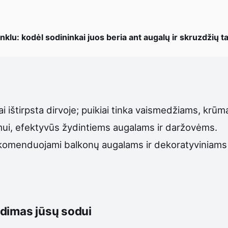
ginklu: kodėl sodininkai juos beria ant augalų ir skruzdžių t
tai ištirpsta dirvoje; puikiai tinka vaismedžiams, krū
imui, efektyvūs žydintiems augalams ir daržovėms.
i, rekomenduojami balkonų augalams ir dekoratyviniams
ndimas jūsų sodui