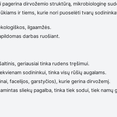
pagerina dirvožemio struktūrą, mikrobiologinę sudėtį
kiams ir tiems, kurie nori puoselėti tvarų sodininka
ekologiškos, ilgaamžės.
papildomas darbas ruošiant.
ltinis, geriausiai tinka rudens tręšimui.
kvienam sodininkui, tinka visų rūšių augalams.
nai, facelijos, garstyčios), kurie gerina dirvožemį.
mintas sliekų pagalba, tinka tiek sodui, tiek namų 