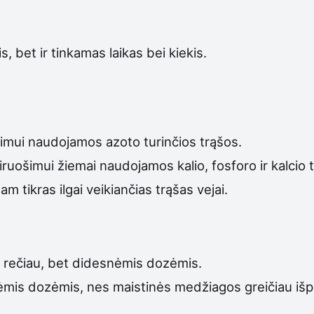
, bet ir tinkamas laikas bei kiekis.
nimui naudojamos azoto turinčios trąšos.
siruošimui žiemai naudojamos kalio, fosforo ir kalcio 
 tikras ilgai veikiančias trąšas vejai.
a rečiau, bet didesnėmis dozėmis.
mis dozėmis, nes maistinės medžiagos greičiau iš