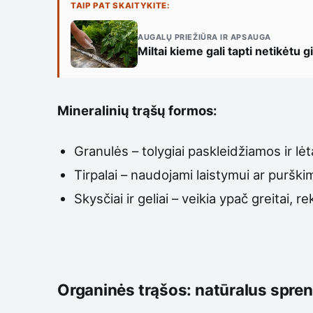
TAIP PAT SKAITYKITE:
AUGALŲ PRIEŽIŪRA IR APSAUGA
Miltai kieme gali tapti netikėtu 
Mineralinių trąšų formos:
Granulės – tolygiai paskleidžiamos ir lė
Tirpalai – naudojami laistymui ar puršk
Skysčiai ir geliai – veikia ypač greita
Organinės trąšos: natūralus spre