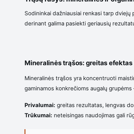
Sodininkai dažniausiai renkasi tarp dviejų p
derinant galima pasiekti geriausių rezultat
Mineralinės trąšos: greitas efektas i
Mineralinės trąšos yra koncentruoti maistin
gaminamos konkrečioms augalų grupėms – 
Privalumai:
greitas rezultatas, lengvas doz
Trūkumai:
neteisingas naudojimas gali rūg