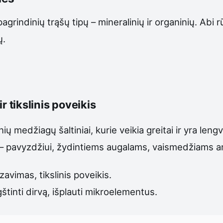
agrindinių trąšų tipų – mineralinių ir organinių. Abi 
ų.
r tikslinis poveikis
ių medžiagų šaltiniai, kurie veikia greitai ir yra len
pavyzdžiui, žydintiems augalams, vaismedžiams ar 
avimas, tikslinis poveikis.
štinti dirvą, išplauti mikroelementus.