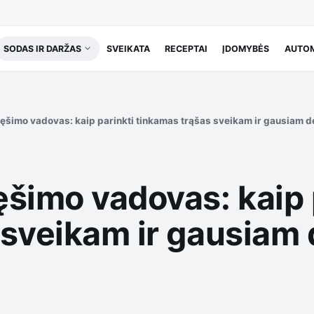
SODAS IR DARŽAS
SVEIKATA
RECEPTAI
ĮDOMYBĖS
AUTOM
ęšimo vadovas: kaip parinkti tinkamas trąšas sveikam ir gausiam de
šimo vadovas: kaip 
sveikam ir gausiam d