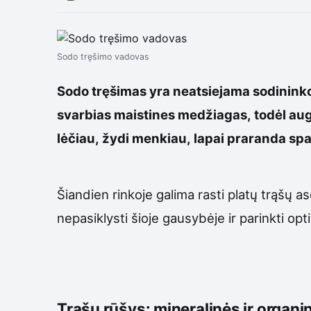
Sodo tręšimo vadovas
Sodo tręšimas yra neatsiejama sodininko 
svarbias maistines medžiagas, todėl augal
lėčiau, žydi menkiau, lapai praranda spal
Šiandien rinkoje galima rasti platų trąšų a
nepasiklysti šioje gausybėje ir parinkti o
Trąšų rūšys: mineralinės ir organi