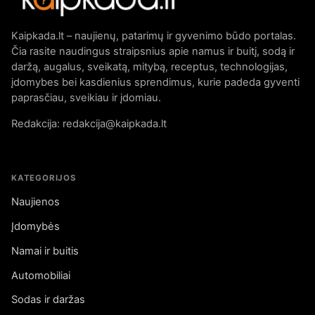
Kaipkada.lt – naujienų, patarimų ir gyvenimo būdo portalas.
Čia rasite naudingus straipsnius apie namus ir buitį, sodą ir
daržą, augalus, sveikatą, mitybą, receptus, technologijas,
įdomybes bei kasdienius sprendimus, kurie padeda gyventi
paprasčiau, sveikiau ir įdomiau.
Redakcija: redakcija@kaipkada.lt
KATEGORIJOS
Naujienos
Įdomybės
Namai ir buitis
Automobiliai
Sodas ir daržas