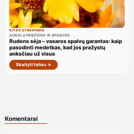
KITAS STRAIPSNIS
AUGALŲ PRIEŽIŪRA IR APSAUGA
Rudens sėja – vasaros spalvų garantas: kaip
pasodinti medetkas, kad jos pražystų
anksčiau už visus
Skaityti toliau →
Komentarai