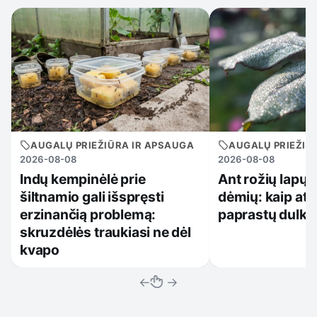
AUGALŲ PRIEŽIŪRA IR APSAUGA
AUGALŲ PRIEŽIŪ
2026-08-08
2026-08-08
Indų kempinėlė prie
Ant rožių lapų 
šiltnamio gali išspręsti
dėmių: kaip atsk
erzinančią problemą:
paprastų dulki
skruzdėlės traukiasi ne dėl
kvapo
←
→