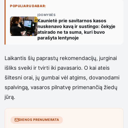
POPULIARU DABAR:
ĮDOMYBĖS
Kaunietė prie savitarnos kasos
nuskenavo kavą ir sustingo: čekyje
atsirado ne ta suma, kuri buvo
parašyta lentynoje
Laikantis šių paprastų rekomendacijų, jurginai
išliks sveiki ir tvirti iki pavasario. O kai ateis
šiltesni orai, jų gumbai vėl atgims, dovanodami
spalvingą, vasaros pilnatvę primenančią žiedų
jūrą.
DIENOS PRENUMERATA