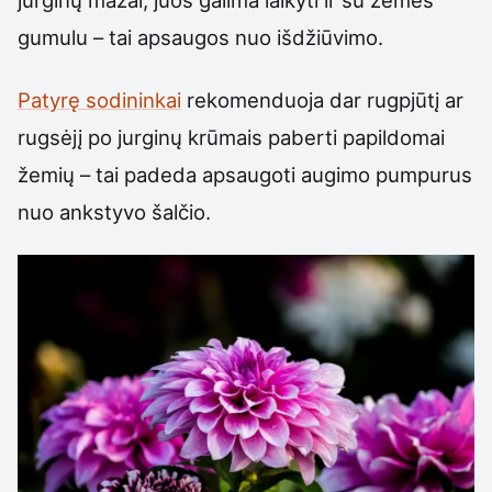
jurginų mažai, juos galima laikyti ir su žemės
gumulu – tai apsaugos nuo išdžiūvimo.
Patyrę sodininkai
rekomenduoja dar rugpjūtį ar
rugsėjį po jurginų krūmais paberti papildomai
žemių – tai padeda apsaugoti augimo pumpurus
nuo ankstyvo šalčio.