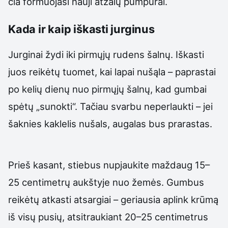
čia formuojasi nauji atžalų pumpurai.
Kada ir kaip iškasti jurginus
Jurginai žydi iki pirmųjų rudens šalnų. Iškasti
juos reikėtų tuomet, kai lapai nušąla – paprastai
po kelių dienų nuo pirmųjų šalnų, kad gumbai
spėtų „sunokti“. Tačiau svarbu neperlaukti – jei
šaknies kaklelis nušals, augalas bus prarastas.
Prieš kasant, stiebus nupjaukite maždaug 15–
25 centimetrų aukštyje nuo žemės. Gumbus
reikėtų atkasti atsargiai – geriausia aplink krūmą
iš visų pusių, atsitraukiant 20–25 centimetrus