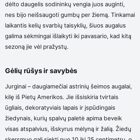
dėlto daugelis sodininkų vengia juos auginti,
nes bijo neišsaugoti gumbų per žiemą. Tinkamai
laikantis kelių svarbių taisyklių, šiuos augalus
galima sėkmingai išlaikyti iki pavasario, kad kitą
sezoną jie vėl pražystų.
Gėlių rūšys ir savybės
Jurginai – daugiamečiai astrinių šeimos augalai,
kilę iš Pietų Amerikos. Jie išsiskiria tvirtais
ūgliais, dekoratyviais lapais ir įspūdingais
žiedynais, kurių spalvų paletė apima beveik
visas atspalvius, išskyrus mėlyną ir žalią. Žiedų
skersmuo gali siekti nuo 10 iki 25 centimetrų, o