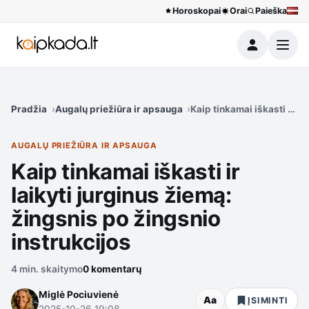
Horoskopai
Orai
Paieška
Meniu
Pradžia
Augalų priežiūra ir apsauga
Kaip tinkamai iškasti ir l
AUGALŲ PRIEŽIŪRA IR APSAUGA
Kaip tinkamai iškasti ir
laikyti jurginus žiemą:
žingsnis po žingsnio
instrukcijos
4 min. skaitymo
0 komentarų
Miglė Pociuvienė
Aa
ĮSIMINTI
2025-10-26 19:08