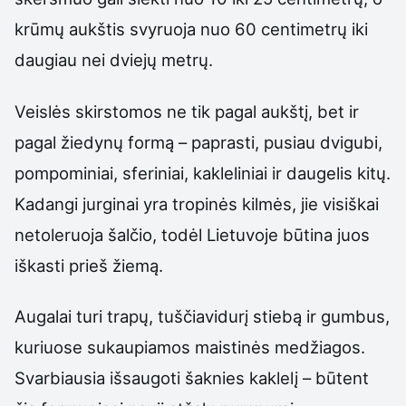
krūmų aukštis svyruoja nuo 60 centimetrų iki
daugiau nei dviejų metrų.
Veislės skirstomos ne tik pagal aukštį, bet ir
pagal žiedynų formą – paprasti, pusiau dvigubi,
pompominiai, sferiniai, kakleliniai ir daugelis kitų.
Kadangi jurginai yra tropinės kilmės, jie visiškai
netoleruoja šalčio, todėl Lietuvoje būtina juos
iškasti prieš žiemą.
Augalai turi trapų, tuščiavidurį stiebą ir gumbus,
kuriuose sukaupiamos maistinės medžiagos.
Svarbiausia išsaugoti šaknies kaklelį – būtent