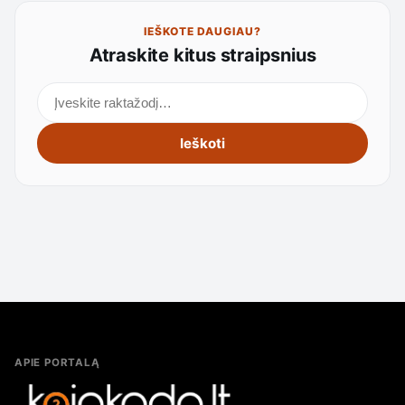
IEŠKOTE DAUGIAU?
Atraskite kitus straipsnius
Ieškoti straipsnių
Ieškoti
APIE PORTALĄ