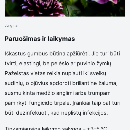
Jurginai
Paruošimas ir laikymas
Iškastus gumbus būtina apžiūrėti. Jie turi būti
tvirti, elastingi, be pelėsio ar puvinio žymių.
Pažeistas vietas reikia nupjauti iki sveikų
audinių, o pjūvius apdoroti briliantine žaluma,
susmulkinta medžio anglimi arba trumpam
pamirkyti fungicido tirpale. Įrankiai taip pat turi
būti dezinfekuoti, kad neplistų infekcijos.
Tinkamiausios laikymo sąlygos – +3–5 °C