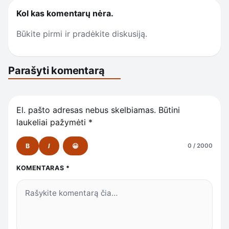
Kol kas komentarų nėra.
Būkite pirmi ir pradėkite diskusiją.
Parašyti komentarą
El. pašto adresas nebus skelbiamas.
Būtini
laukeliai pažymėti
*
B
I
😀
0 / 2000
KOMENTARAS
*