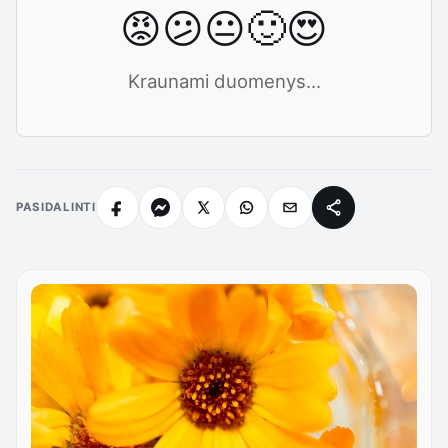
😡
😕
😐
🙂
😍
Kraunami duomenys...
PASIDALINTI