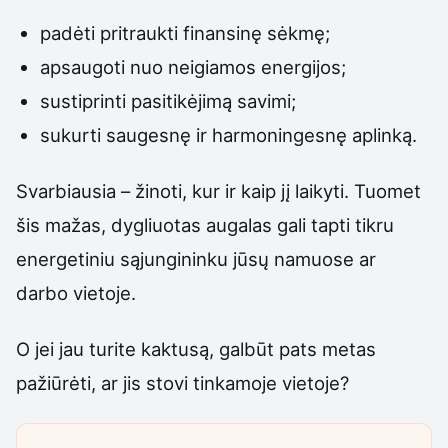
padėti pritraukti finansinę sėkmę;
apsaugoti nuo neigiamos energijos;
sustiprinti pasitikėjimą savimi;
sukurti saugesnę ir harmoningesnę aplinką.
Svarbiausia – žinoti, kur ir kaip jį laikyti. Tuomet
šis mažas, dygliuotas augalas gali tapti tikru
energetiniu sąjungininku jūsų namuose ar
darbo vietoje.
O jei jau turite kaktusą, galbūt pats metas
pažiūrėti, ar jis stovi tinkamoje vietoje?