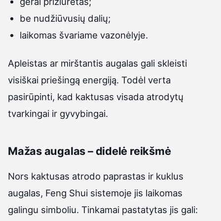
gerai prižiūrėtas;
be nudžiūvusių dalių;
laikomas švariame vazonėlyje.
Apleistas ar mirštantis augalas gali skleisti
visiškai priešingą energiją. Todėl verta
pasirūpinti, kad kaktusas visada atrodytų
tvarkingai ir gyvybingai.
Mažas augalas – didelė reikšmė
Nors kaktusas atrodo paprastas ir kuklus
augalas, Feng Shui sistemoje jis laikomas
galingu simboliu. Tinkamai pastatytas jis gali: