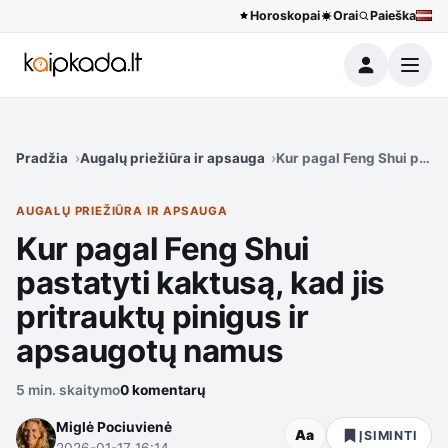
Horoskopai
Orai
Paieška
Meniu
Pradžia
Augalų priežiūra ir apsauga
Kur pagal Feng Shui pasta
AUGALŲ PRIEŽIŪRA IR APSAUGA
Kur pagal Feng Shui
pastatyti kaktusą, kad jis
pritrauktų pinigus ir
apsaugotų namus
5 min. skaitymo
0 komentarų
Miglė Pociuvienė
Aa
ĮSIMINTI
2026-01-17 16:14