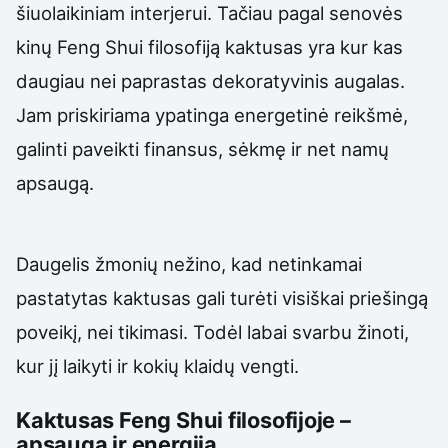
šiuolaikiniam interjerui. Tačiau pagal senovės
kinų Feng Shui filosofiją kaktusas yra kur kas
daugiau nei paprastas dekoratyvinis augalas.
Jam priskiriama ypatinga energetinė reikšmė,
galinti paveikti finansus, sėkmę ir net namų
apsaugą.
Daugelis žmonių nežino, kad netinkamai
pastatytas kaktusas gali turėti visiškai priešingą
poveikį, nei tikimasi. Todėl labai svarbu žinoti,
kur jį laikyti ir kokių klaidų vengti.
Kaktusas Feng Shui filosofijoje –
apsauga ir energija