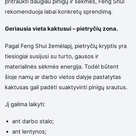
pritraukti daugiau pinigų ir sėkmės, Feng Shui
rekomenduoja labai konkretų sprendimą.
Geriausia vieta kaktusui – pietryčių zona.
Pagal Feng Shui žemėlapį, pietryčių kryptis yra
tiesiogiai susijusi su turto, gausos ir
materialinės sėkmės energija. Todėl būtent
šioje namų ar darbo vietos dalyje pastatytas
kaktusas gali padėti suaktyvinti pinigų srautus.
Jį galima laikyti:
ant darbo stalo;
ant lentynos;