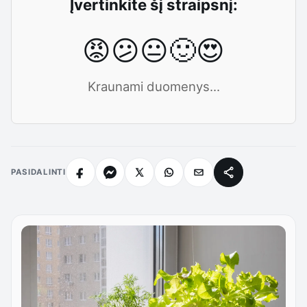
Įvertinkite šį straipsnį:
😡
😕
😐
🙂
😍
Kraunami duomenys...
PASIDALINTI