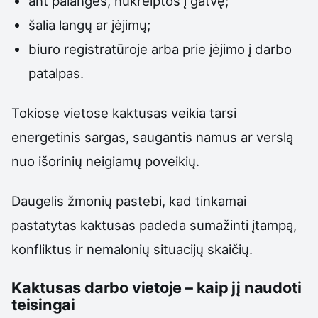
ant palangės, nukreiptos į gatvę;
šalia langų ar įėjimų;
biuro registratūroje arba prie įėjimo į darbo
patalpas.
Tokiose vietose kaktusas veikia tarsi
energetinis sargas, saugantis namus ar verslą
nuo išorinių neigiamų poveikių.
Daugelis žmonių pastebi, kad tinkamai
pastatytas kaktusas padeda sumažinti įtampą,
konfliktus ir nemalonių situacijų skaičių.
Kaktusas darbo vietoje – kaip jį naudoti
teisingai