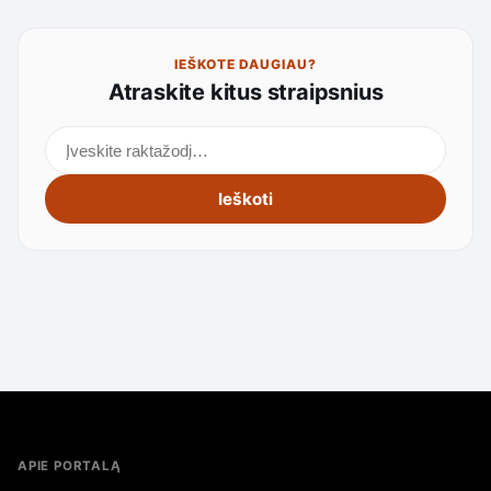
IEŠKOTE DAUGIAU?
Atraskite kitus straipsnius
Ieškoti straipsnių
Ieškoti
APIE PORTALĄ