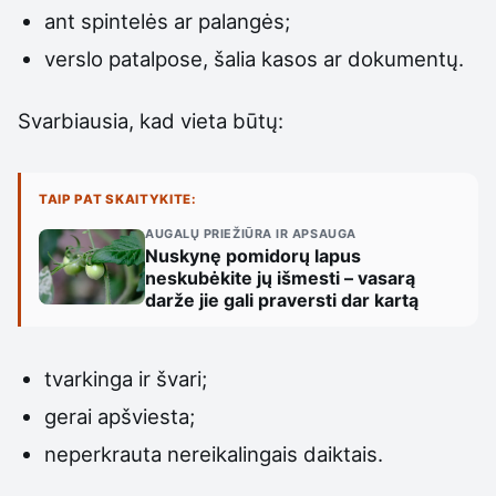
ant spintelės ar palangės;
verslo patalpose, šalia kasos ar dokumentų.
Svarbiausia, kad vieta būtų:
TAIP PAT SKAITYKITE:
AUGALŲ PRIEŽIŪRA IR APSAUGA
Nuskynę pomidorų lapus
neskubėkite jų išmesti – vasarą
darže jie gali praversti dar kartą
tvarkinga ir švari;
gerai apšviesta;
neperkrauta nereikalingais daiktais.