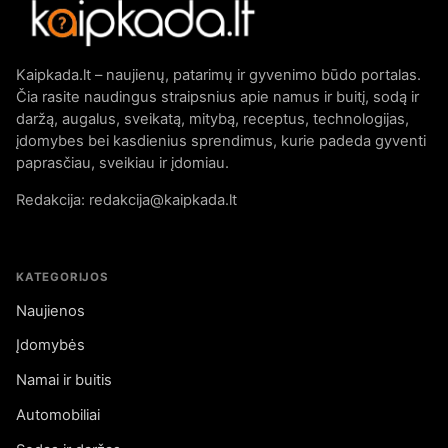
Kaipkada.lt – naujienų, patarimų ir gyvenimo būdo portalas.
Čia rasite naudingus straipsnius apie namus ir buitį, sodą ir
daržą, augalus, sveikatą, mitybą, receptus, technologijas,
įdomybes bei kasdienius sprendimus, kurie padeda gyventi
paprasčiau, sveikiau ir įdomiau.
Redakcija: redakcija@kaipkada.lt
KATEGORIJOS
Naujienos
Įdomybės
Namai ir buitis
Automobiliai