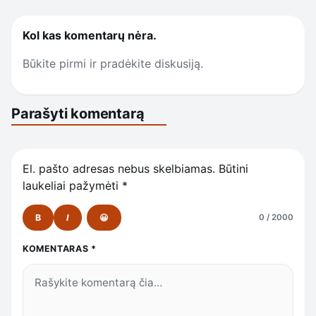
Kol kas komentarų nėra.
Būkite pirmi ir pradėkite diskusiją.
Parašyti komentarą
El. pašto adresas nebus skelbiamas.
Būtini
laukeliai pažymėti
*
B
I
😀
0 / 2000
KOMENTARAS
*