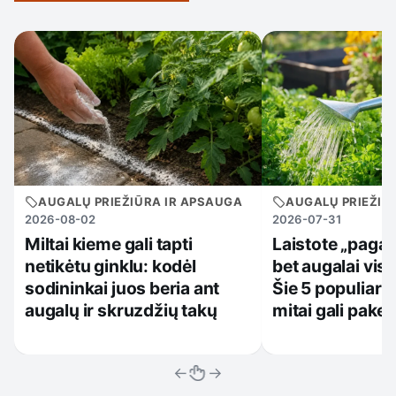
AUGALŲ PRIEŽIŪRA IR APSAUGA
AUGALŲ PRIEŽIŪ
2026-08-02
2026-07-31
Miltai kieme gali tapti
Laistote „pagal 
netikėtu ginklu: kodėl
bet augalai vis 
sodininkai juos beria ant
Šie 5 populiarū
augalų ir skruzdžių takų
mitai gali paken
←
→