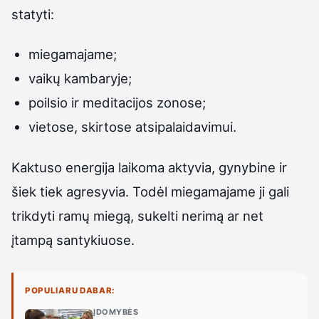
statyti:
miegamajame;
vaikų kambaryje;
poilsio ir meditacijos zonose;
vietose, skirtose atsipalaidavimui.
Kaktuso energija laikoma aktyvia, gynybine ir
šiek tiek agresyvia. Todėl miegamajame ji gali
trikdyti ramų miegą, sukelti nerimą ar net
įtampą santykiuose.
POPULIARU DABAR:
ĮDOMYBĖS