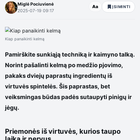
Miglė Pociuvienė
Aa
ĮSIMINTI
2025-07-19 09:17
Kiap panaikinti kelmą
Pamirškite sunkiąją techniką ir kaimyno talką.
Norint pašalinti kelmą po medžio pjovimo,
pakaks dviejų paprastų ingredientų iš
virtuvės spintelės. Šis paprastas, bet
veiksmingas būdas padės sutaupyti pinigų ir
jėgų.
Priemonės iš virtuvės, kurios taupo
laiką ir nervus