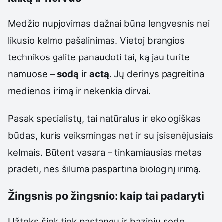
Medžio nupjovimas dažnai būna lengvesnis nei
likusio kelmo pašalinimas. Vietoj brangios
technikos galite panaudoti tai, ką jau turite
namuose –
sodą
ir
actą
. Jų derinys pagreitina
medienos irimą ir nekenkia dirvai.
Pasak specialistų, tai natūralus ir ekologiškas
būdas, kuris veiksmingas net ir su įsisenėjusiais
kelmais. Būtent vasara – tinkamiausias metas
pradėti, nes šiluma paspartina biologinį irimą.
Žingsnis po žingsnio: kaip tai padaryti
Užteks šiek tiek pastangų ir bazinių sodo