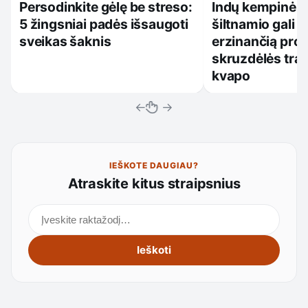
Persodinkite gėlę be streso:
Indų kempinėlė
5 žingsniai padės išsaugoti
šiltnamio gali i
sveikas šaknis
erzinančią pro
skruzdėlės trau
kvapo
←
→
IEŠKOTE DAUGIAU?
Atraskite kitus straipsnius
Ieškoti straipsnių
Ieškoti