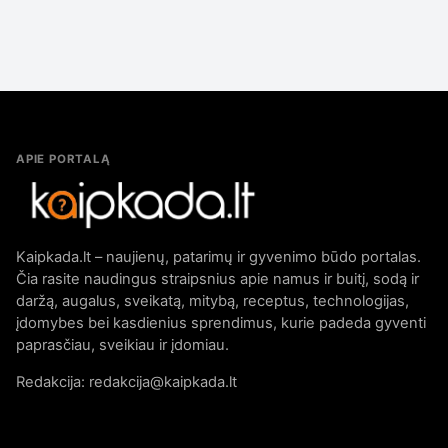
APIE PORTALĄ
Kaipkada.lt – naujienų, patarimų ir gyvenimo būdo portalas.
Čia rasite naudingus straipsnius apie namus ir buitį, sodą ir
daržą, augalus, sveikatą, mitybą, receptus, technologijas,
įdomybes bei kasdienius sprendimus, kurie padeda gyventi
paprasčiau, sveikiau ir įdomiau.
Redakcija: redakcija@kaipkada.lt