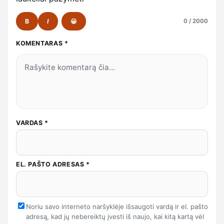
B
I
😀
0 / 2000
KOMENTARAS
*
VARDAS
*
EL. PAŠTO ADRESAS
*
Noriu savo interneto naršyklėje išsaugoti vardą ir el. pašto
adresą, kad jų nebereiktų įvesti iš naujo, kai kitą kartą vėl