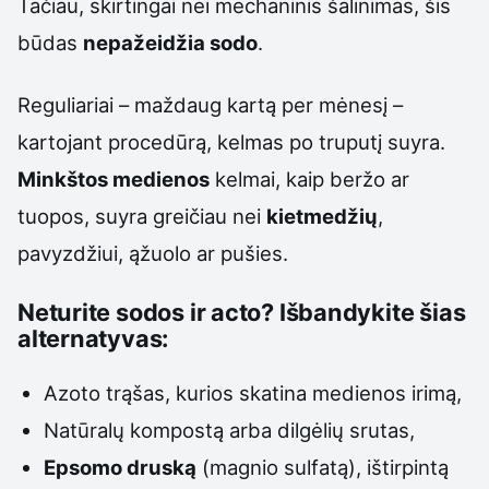
Tačiau, skirtingai nei mechaninis šalinimas, šis
būdas
nepažeidžia sodo
.
Reguliariai – maždaug kartą per mėnesį –
kartojant procedūrą, kelmas po truputį suyra.
Minkštos medienos
kelmai, kaip beržo ar
tuopos, suyra greičiau nei
kietmedžių
,
pavyzdžiui, ąžuolo ar pušies.
Neturite sodos ir acto? Išbandykite šias
alternatyvas:
Azoto trąšas, kurios skatina medienos irimą,
Natūralų kompostą arba dilgėlių srutas,
Epsomo druską
(magnio sulfatą), ištirpintą