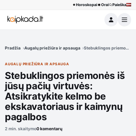
Horoskopai
Orai
Paieška
Meniu
Pradžia
Augalų priežiūra ir apsauga
Stebuklingos priemonės iš
AUGALŲ PRIEŽIŪRA IR APSAUGA
Stebuklingos priemonės iš
jūsų pačių virtuvės:
Atsikratykite kelmo be
ekskavatoriaus ir kaimynų
pagalbos
2 min. skaitymo
0 komentarų