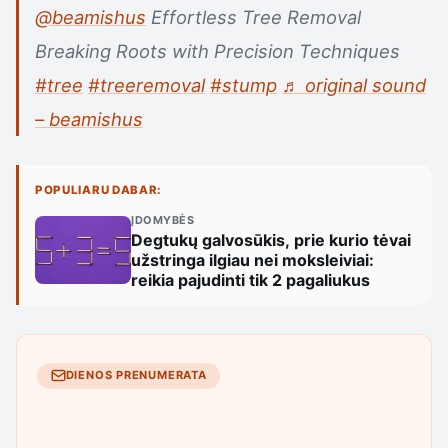
@beamishus
Effortless Tree Removal
Breaking Roots with Precision Techniques
#tree
#treeremoval
#stump
♬ original sound
– beamishus
POPULIARU DABAR:
ĮDOMYBĖS
Degtukų galvosūkis, prie kurio tėvai
užstringa ilgiau nei moksleiviai:
reikia pajudinti tik 2 pagaliukus
DIENOS PRENUMERATA