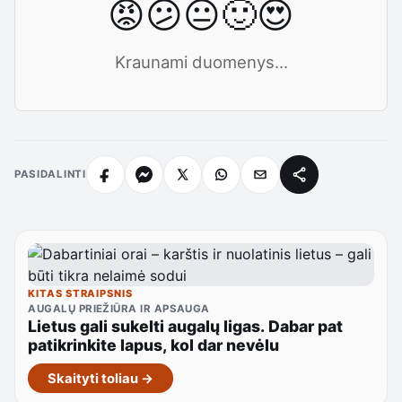
😡
😕
😐
🙂
😍
Kraunami duomenys...
PASIDALINTI
KITAS STRAIPSNIS
AUGALŲ PRIEŽIŪRA IR APSAUGA
Lietus gali sukelti augalų ligas. Dabar pat
patikrinkite lapus, kol dar nevėlu
Skaityti toliau →