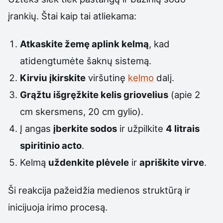
įrankių. Štai kaip tai atliekama:
Atkaskite žemę aplink kelmą
, kad
atidengtumėte šaknų sistemą.
Kirviu įkirskite
viršutinę
kelmo
dalį.
Grąžtu išgręžkite kelis griovelius
(apie 2
cm skersmens, 20 cm gylio).
Į angas
įberkite sodos
ir užpilkite
4 litrais
spiritinio acto
.
Kelmą
uždenkite plėvele
ir
apriškite virve
.
Ši reakcija pažeidžia medienos struktūrą ir
inicijuoja irimo procesą.