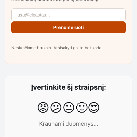
Prenumeruoti
Nesiunčiame brukalo. Atsisakyti galite bet kada.
Įvertinkite šį straipsnį:
😡
😕
😐
🙂
😍
Kraunami duomenys...