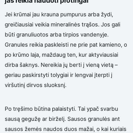
jas reikia naudoti protingai
Jei krūmai jau krauna pumpurus arba žydi,
greičiausiai veikia mineralinės trąšos. Jos gali
būti granuliuotos arba tirpios vandenyje.
Granules reikia paskleisti ne prie pat kamieno, o
po krūmo laja, maždaug ten, kur aktyviausiai
dirba šaknys. Nereikia jų berti į vieną vietą –
geriau paskirstyti tolygiai ir lengvai įterpti į
viršutinį dirvos sluoksnį.
Po tręšimo būtina palaistyti. Tai ypač svarbu
sausą gegužę ar birželį. Sausos granulės ant
sausos žemės naudos duos mažai, o kai kuriais