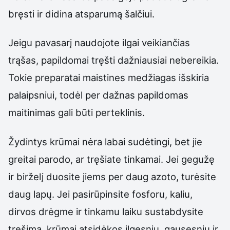
bręsti ir didina atsparumą šalčiui.
Jeigu pavasarį naudojote ilgai veikiančias
trąšas, papildomai tręšti dažniausiai nebereikia.
Tokie preparatai maistines medžiagas išskiria
palaipsniui, todėl per dažnas papildomas
maitinimas gali būti perteklinis.
Žydintys krūmai nėra labai sudėtingi, bet jie
greitai parodo, ar tręšiate tinkamai. Jei gegužę
ir birželį duosite jiems per daug azoto, turėsite
daug lapų. Jei pasirūpinsite fosforu, kaliu,
dirvos drėgme ir tinkamu laiku sustabdysite
tręšimą, krūmai atsidėkos ilgesniu, gausesniu ir