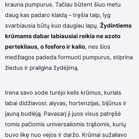
krauna pumpurus. Tačiau būtent šiuo metu
daug kas padaro klaidą – tręšia taip, lyg
svarbiausia būtų kuo daugiau lapų.
Žydintiems
krūmams dabar labiausiai reikia ne azoto
pertekliaus, o fosforo ir kalio
, nes šios
medžiagos padeda formuoti pumpurus, stiprina
žiedus ir prailgina žydėjimą.
Irena savo sode turėjo kelis krūmus, kuriais
labai didžiavosi: alyvas, hortenzijas, bijūnus ir
jauną budlėją. Pavasarį ji juos visus patręšė
tomis pačiomis universaliomis trąšomis, kurių
buvo likę nuo vejos ir daržo. Krūmai sužaliavo