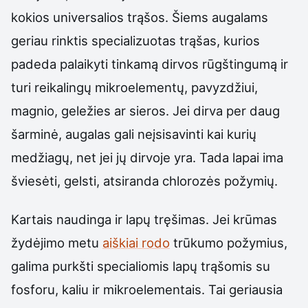
kokios universalios trąšos. Šiems augalams
geriau rinktis specializuotas trąšas, kurios
padeda palaikyti tinkamą dirvos rūgštingumą ir
turi reikalingų mikroelementų, pavyzdžiui,
magnio, geležies ar sieros. Jei dirva per daug
šarminė, augalas gali neįsisavinti kai kurių
medžiagų, net jei jų dirvoje yra. Tada lapai ima
šviesėti, gelsti, atsiranda chlorozės požymių.
Kartais naudinga ir lapų tręšimas. Jei krūmas
žydėjimo metu
aiškiai rodo
trūkumo požymius,
galima purkšti specialiomis lapų trąšomis su
fosforu, kaliu ir mikroelementais. Tai geriausia