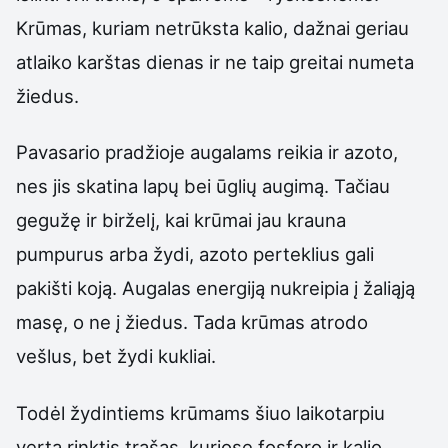
Krūmas, kuriam netrūksta kalio, dažnai geriau
atlaiko karštas dienas ir ne taip greitai numeta
žiedus.
Pavasario pradžioje augalams reikia ir azoto,
nes jis skatina lapų bei ūglių augimą. Tačiau
gegužę ir birželį, kai krūmai jau krauna
pumpurus arba žydi, azoto perteklius gali
pakišti koją. Augalas energiją nukreipia į žaliąją
masę, o ne į žiedus. Tada krūmas atrodo
vešlus, bet žydi kukliai.
Todėl žydintiems krūmams šiuo laikotarpiu
verta rinktis trąšas, kuriose fosforo ir kalio