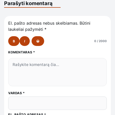
Parašyti komentarą
El. pašto adresas nebus skelbiamas.
Būtini
laukeliai pažymėti
*
B
I
😀
0 / 2000
KOMENTARAS
*
VARDAS
*
EL. PAŠTO ADRESAS
*