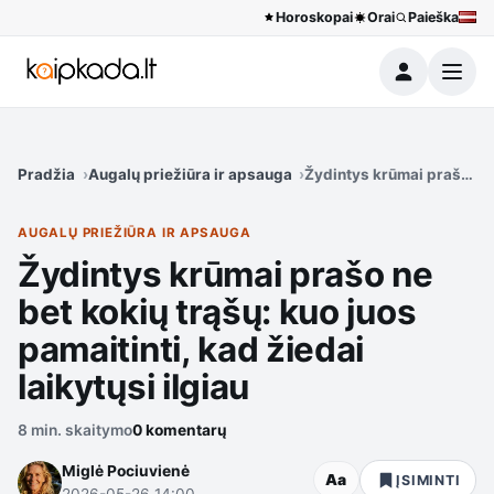
Horoskopai
Orai
Paieška
Meniu
Pradžia
Augalų priežiūra ir apsauga
Žydintys krūmai prašo ne b
AUGALŲ PRIEŽIŪRA IR APSAUGA
Žydintys krūmai prašo ne
bet kokių trąšų: kuo juos
pamaitinti, kad žiedai
laikytųsi ilgiau
8 min. skaitymo
0 komentarų
Miglė Pociuvienė
Aa
ĮSIMINTI
2026-05-26 14:00