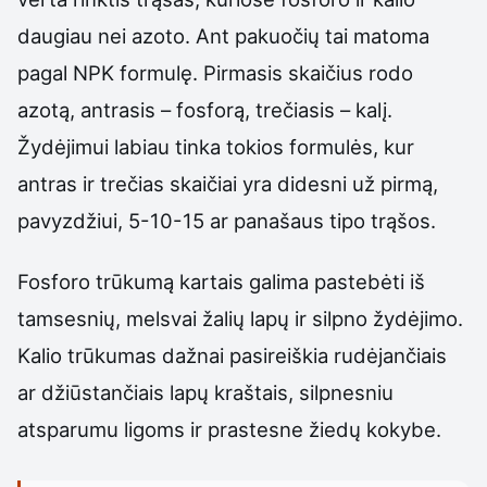
daugiau nei azoto. Ant pakuočių tai matoma
pagal NPK formulę. Pirmasis skaičius rodo
azotą, antrasis – fosforą, trečiasis – kalį.
Žydėjimui labiau tinka tokios formulės, kur
antras ir trečias skaičiai yra didesni už pirmą,
pavyzdžiui, 5-10-15 ar panašaus tipo trąšos.
Fosforo trūkumą kartais galima pastebėti iš
tamsesnių, melsvai žalių lapų ir silpno žydėjimo.
Kalio trūkumas dažnai pasireiškia rudėjančiais
ar džiūstančiais lapų kraštais, silpnesniu
atsparumu ligoms ir prastesne žiedų kokybe.