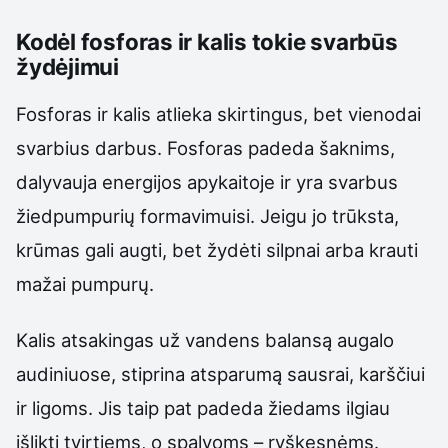
Kodėl fosforas ir kalis tokie svarbūs
žydėjimui
Fosforas ir kalis atlieka skirtingus, bet vienodai
svarbius darbus. Fosforas padeda šaknims,
dalyvauja energijos apykaitoje ir yra svarbus
žiedpumpurių formavimuisi. Jeigu jo trūksta,
krūmas gali augti, bet žydėti silpnai arba krauti
mažai pumpurų.
Kalis atsakingas už vandens balansą augalo
audiniuose, stiprina atsparumą sausrai, karščiui
ir ligoms. Jis taip pat padeda žiedams ilgiau
išlikti tvirtiems, o spalvoms – ryškesnėms.