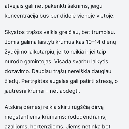
atvejais gali net pakenkti šaknims, jeigu
koncentracija bus per didelė vienoje vietoje.
Skystos trąšos veikia greičiau, bet trumpiau.
Jomis galima laistyti krūmus kas 10–14 dienų
žydėjimo laikotarpiu, jei to reikia ir jei taip
nurodo gamintojas. Visada svarbu laikytis
dozavimo. Daugiau trąšų nereiškia daugiau
žiedų. Pertręštas augalas gali patirti stresą, o
jautresni krūmai – net apdegti.
Atskirą dėmesį reikia skirti rūgščią dirvą
mėgstantiems krūmams: rododendrams,
azalijoms, hortenzijoms. Jiems netinka bet