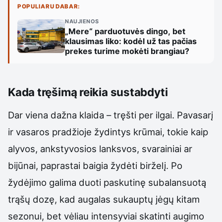
POPULIARU DABAR:
NAUJIENOS
„Mere“ parduotuvės dingo, bet
klausimas liko: kodėl už tas pačias
prekes turime mokėti brangiau?
Kada tręšimą reikia sustabdyti
Dar viena dažna klaida – tręšti per ilgai. Pavasarį
ir vasaros pradžioje žydintys krūmai, tokie kaip
alyvos, ankstyvosios lanksvos, svarainiai ar
bijūnai, paprastai baigia žydėti birželį. Po
žydėjimo galima duoti paskutinę subalansuotą
trąšų dozę, kad augalas sukauptų jėgų kitam
sezonui, bet vėliau intensyviai skatinti augimo