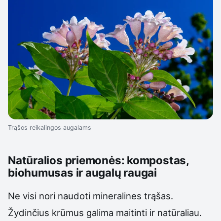
Trąšos reikalingos augalams
Natūralios priemonės: kompostas,
biohumusas ir augalų raugai
Ne visi nori naudoti mineralines trąšas.
Žydinčius krūmus galima maitinti ir natūraliau.