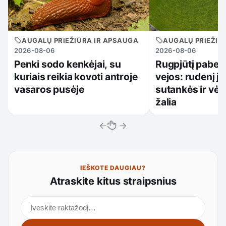
AUGALŲ PRIEŽIŪRA IR APSAUGA
AUGALŲ PRIEŽIŪ
2026-08-06
2026-08-06
Penki sodo kenkėjai, su
Rugpjūtį paberk
kuriais reikia kovoti antroje
vejos: rudenį ji
vasaros pusėje
sutankės ir vėl 
žalia
←
→
IEŠKOTE DAUGIAU?
Atraskite kitus straipsnius
Ieškoti straipsnių