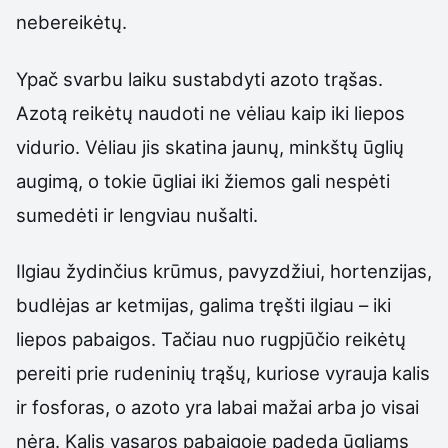
nebereikėtų.
Ypač svarbu laiku sustabdyti azoto trąšas.
Azotą reikėtų naudoti ne vėliau kaip iki liepos
vidurio. Vėliau jis skatina jaunų, minkštų ūglių
augimą, o tokie ūgliai iki žiemos gali nespėti
sumedėti ir lengviau nušalti.
Ilgiau žydinčius krūmus, pavyzdžiui, hortenzijas,
budlėjas ar ketmijas, galima tręšti ilgiau – iki
liepos pabaigos. Tačiau nuo rugpjūčio reikėtų
pereiti prie rudeninių trąšų, kuriose vyrauja kalis
ir fosforas, o azoto yra labai mažai arba jo visai
nėra. Kalis vasaros pabaigoje padeda ūgliams