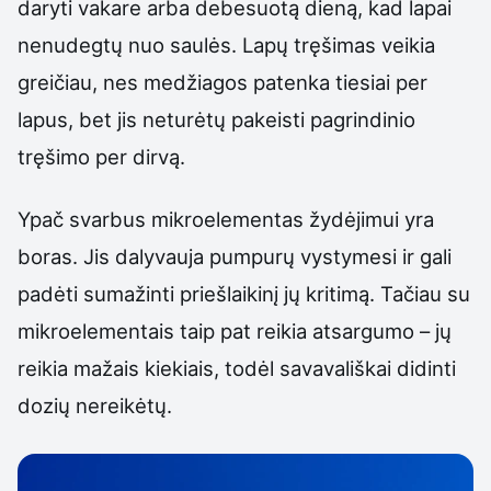
daryti vakare arba debesuotą dieną, kad lapai
nenudegtų nuo saulės. Lapų tręšimas veikia
greičiau, nes medžiagos patenka tiesiai per
lapus, bet jis neturėtų pakeisti pagrindinio
tręšimo per dirvą.
Ypač svarbus mikroelementas žydėjimui yra
boras. Jis dalyvauja pumpurų vystymesi ir gali
padėti sumažinti priešlaikinį jų kritimą. Tačiau su
mikroelementais taip pat reikia atsargumo – jų
reikia mažais kiekiais, todėl savavališkai didinti
dozių nereikėtų.