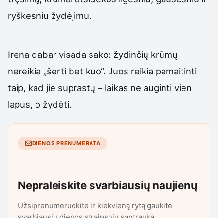
ryškesniu žydėjimu.
Irena dabar visada sako: žydinčių krūmų
nereikia „šerti bet kuo“. Juos reikia pamaitinti
taip, kad jie suprastų – laikas ne auginti vien
lapus, o žydėti.
DIENOS PRENUMERATA
Nepraleiskite svarbiausių naujienų
Užsiprenumeruokite ir kiekvieną rytą gaukite
svarbiausių dienos straipsnių santrauką.