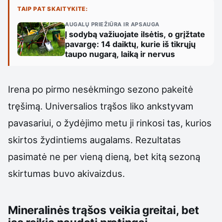
TAIP PAT SKAITYKITE:
AUGALŲ PRIEŽIŪRA IR APSAUGA
Į sodybą važiuojate ilsėtis, o grįžtate
pavargę: 14 daiktų, kurie iš tikrųjų
taupo nugarą, laiką ir nervus
Irena po pirmo nesėkmingo sezono pakeitė
tręšimą. Universalios trąšos liko ankstyvam
pavasariui, o žydėjimo metu ji rinkosi tas, kurios
skirtos žydintiems augalams. Rezultatas
pasimatė ne per vieną dieną, bet kitą sezoną
skirtumas buvo akivaizdus.
Mineralinės trąšos veikia greitai, bet