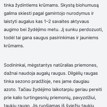
tinka žydintiems krūmams. Skystą biohumusą
galima skiesti pagal gamintojo nurodymus ir
laistyti augalus kas 1–2 savaites aktyvaus
augimo bei žydėjimo metu. Jį sunku perdozuoti,
todėl tai gana saugus pasirinkimas ir jauniems
krūmams.
Sodininkai, mėgstantys natūralias priemones,
dažnai naudoja augalų raugus. Dilgėlių raugas
tinka sezono pradžioje, nes jame daugiau
azoto. Tačiau žydėjimo laikotarpiu geriau pereiti
prie kalio turtingesnių priemonių, pavyzdžiui,
taukių raugo. Jis ruošiamas iš šviežių taukių