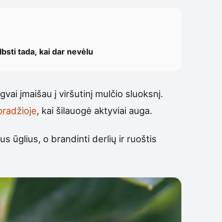
bsti tada, kai dar nevėlu
vai įmaišau į viršutinį mulčio sluoksnį.
pradžioje
, kai šilauogė aktyviai auga.
ūglius, o brandinti derlių ir ruoštis