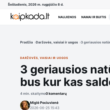
Šeštadienis, 2026 m. rugpjūčio 8 d.
NAUJIENOS
NAMAI IR BUITIS
Pradžia
Daržovės, vaisiai ir uogos
3 geriausios natū
DARŽOVĖS, VAISIAI IR UOGOS
3 geriausios nat
bus kur kas sal
4 min. skaitymo
0 komentarų
Miglė Pociuvienė
2026-06-25 15:43