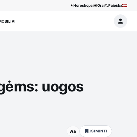
Horoskopai
Orai
Paieška
OBILIAI
s
uogėms: uogos
Aa
ĮSIMINTI