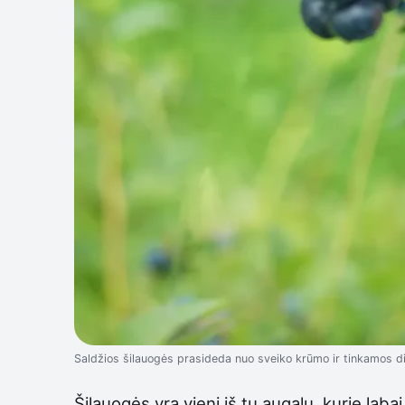
Saldžios šilauogės prasideda nuo sveiko krūmo ir tinkamos d
Šilauogės yra vieni iš tų augalų, kurie lab