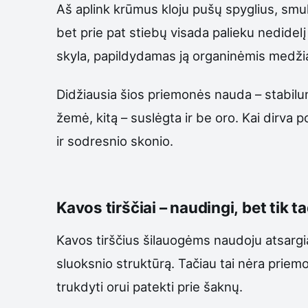
Aš aplink krūmus kloju pušų spyglius, smul
bet prie pat stiebų visada palieku nedidel
skyla, papildydamas ją organinėmis medži
Didžiausia šios priemonės nauda – stabilu
žemė, kitą – suslėgta ir be oro. Kai dirva
ir sodresnio skonio.
Kavos tirščiai – naudingi, bet tik t
Kavos tirščius šilauogėms naudoju atsargiai
sluoksnio struktūrą. Tačiau tai nėra priemonė
trukdyti orui patekti prie šaknų.