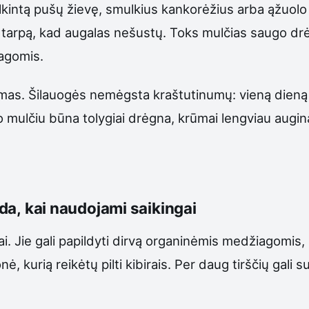
kintą pušų žievę, smulkius kankorėžius arba ąžuolo 
į tarpą, kad augalas nešustų. Toks mulčias saugo drė
agomis.
mas. Šilauogės nemėgsta kraštutinumų: vieną dieną sa
 po mulčiu būna tolygiai drėgna, krūmai lengviau au
ada, kai naudojami saikingai
. Jie gali papildyti dirvą organinėmis medžiagomis, ši
, kurią reikėtų pilti kibirais. Per daug tirščių gali sup