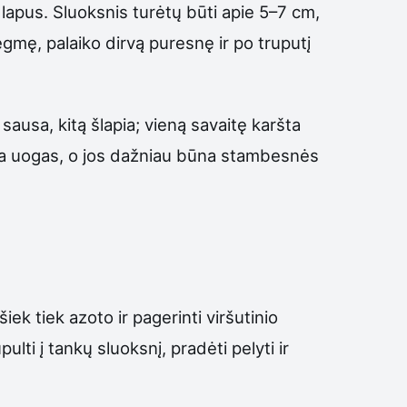
lapus. Sluoksnis turėtų būti apie 5–7 cm,
gmę, palaiko dirvą puresnę ir po truputį
usa, kitą šlapia; vieną savaitę karšta
gina uogas, o jos dažniau būna stambesnės
ek tiek azoto ir pagerinti viršutinio
ulti į tankų sluoksnį, pradėti pelyti ir