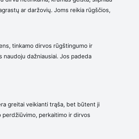
agrastų ar daržovių. Joms reikia rūgščios,
dens, tinkamo dirvos rūgštingumo ir
as naudoju dažniausiai. Jos padeda
a greitai veikianti trąša, bet būtent ji
uo perdžiūvimo, perkaitimo ir dirvos