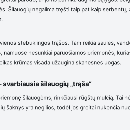
 Šilauogių negalima tręšti taip pat kaip serbentų, 
s.
 vienos stebuklingos trąšos. Tam reikia saulės, van
ios, namuose nesunkiai paruošiamos priemonės, kuri
 sveikas krūmas visada užaugina skanesnes uogas.
– svarbiausia šilauogių „trąša“
 priemonę šilauogėms, rinkčiausi rūgštų mulčią. Tai nėr
gių šaknys yra negilios, todėl jos greitai nukenčia n