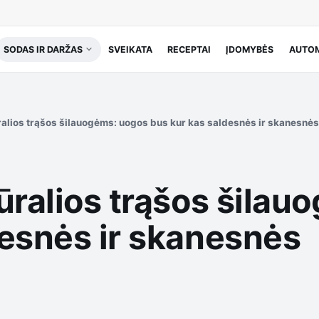
SODAS IR DARŽAS
SVEIKATA
RECEPTAI
ĮDOMYBĖS
AUTOM
ralios trąšos šilauogėms: uogos bus kur kas saldesnės ir skanesnė
ūralios trąšos šila
desnės ir skanesnės