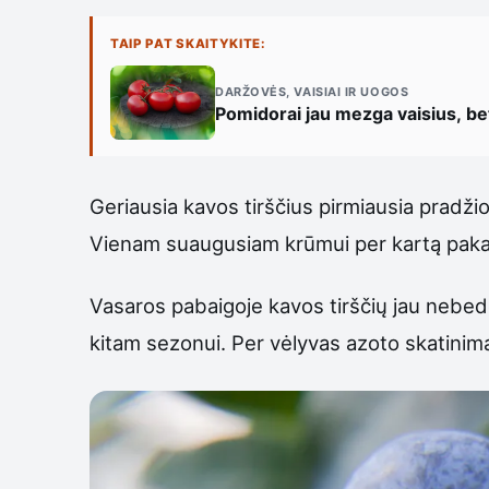
TAIP PAT SKAITYKITE:
DARŽOVĖS, VAISIAI IR UOGOS
Pomidorai jau mezga vaisius, bet 
Geriausia kavos tirščius pirmiausia pradžiov
Vienam suaugusiam krūmui per kartą pakan
Vasaros pabaigoje kavos tirščių jau nebede
kitam sezonui. Per vėlyvas azoto skatinimas