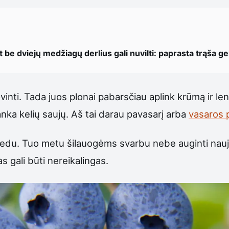
be dviejų medžiagų derlius gali nuvilti: paprasta trąša gel
inti. Tada juos plonai pabarsčiau aplink krūmą ir leng
ka kelių saujų. Aš tai darau pavasarį arba
vasaros 
du. Tuo metu šilauogėms svarbu nebe auginti naujus 
 gali būti nereikalingas.