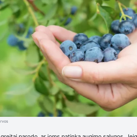
irvos
ai greitai parodo, ar joms patinka augimo sąlygos. Je