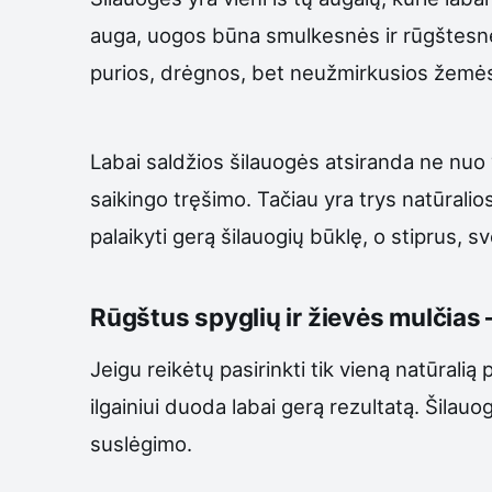
auga, uogos būna smulkesnės ir rūgštesnės.
purios, drėgnos, bet neužmirkusios žemė
Labai saldžios šilauogės atsiranda ne nuo
saikingo tręšimo. Tačiau yra trys natūral
palaikyti gerą šilauogių būklę, o stiprus,
Rūgštus spyglių ir žievės mulčias 
Jeigu reikėtų pasirinkti tik vieną natūralią
ilgainiui duoda labai gerą rezultatą. Šilauo
suslėgimo.