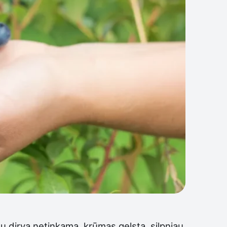
igu dirva netinkama, krūmas gelsta, silpniau