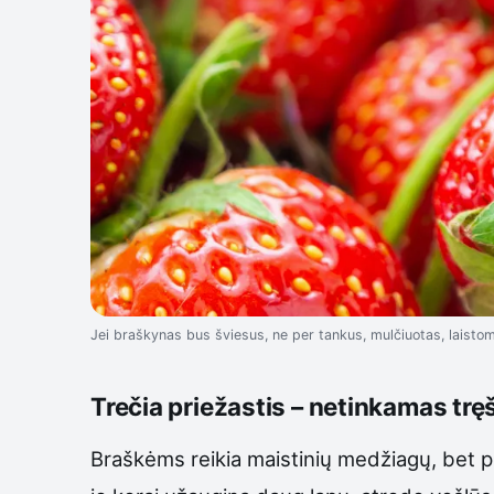
Jei braškynas bus šviesus, ne per tankus, mulčiuotas, laistom
Trečia priežastis – netinkamas tręš
Braškėms reikia maistinių medžiagų, bet p