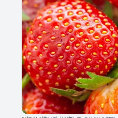
Mažos ir rūgščios braškės dažniausiai yra ne atsitiktinumas, 