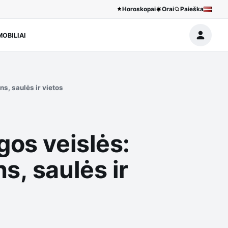
Horoskopai
Orai
Paieška
OBILIAI
s, saulės ir vietos
gos veislės:
s, saulės ir