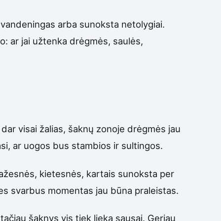
s, vandeningas arba sunoksta netolygiai.
mo: ar jai užtenka drėgmės, saulės,
do dar visai žalias, šaknų zonoje drėgmės jau
si, ar uogos bus stambios ir sultingos.
mažesnės, kietesnės, kartais sunoksta per
 nes svarbus momentas jau būna praleistas.
 tačiau šaknys vis tiek lieka sausai. Geriau