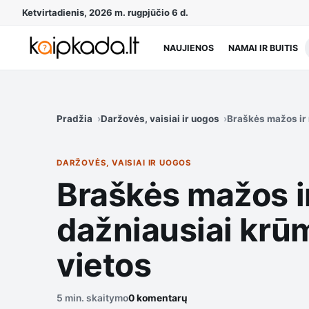
Ketvirtadienis, 2026 m. rugpjūčio 6 d.
NAUJIENOS
NAMAI IR BUITIS
Pradžia
Daržovės, vaisiai ir uogos
Braškės mažos ir 
DARŽOVĖS, VAISIAI IR UOGOS
Braškės mažos ir
dažniausiai krūm
vietos
5 min. skaitymo
0 komentarų