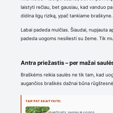
laistyti rečiau, bet gausiau, kad vanduo pas
didina ligų riziką, ypač tankiame braškyne.
Labai padeda mulčias. Šiaudai, nupjauta apv
padeda uogoms nesiliesti su žeme. Tik mulči
Antra priežastis – per mažai saulė
Braškėms reikia saulės ne tik tam, kad uo
augančios braškės dažnai būna rūgštesnės,
TAIP PAT SKAITYKITE:
DARŽOVĖS, VAISIAI IR UOGOS