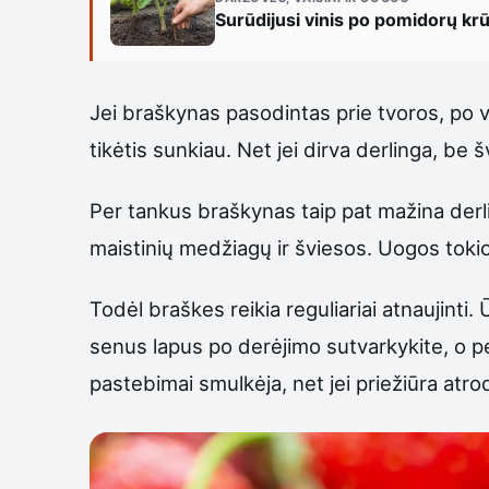
Surūdijusi vinis po pomidorų kr
Jei braškynas pasodintas prie tvoros, po v
tikėtis sunkiau. Net jei dirva derlinga, b
Per tankus braškynas taip pat mažina derli
maistinių medžiagų ir šviesos. Uogos tokio
Todėl braškes reikia reguliariai atnaujinti. Ū
senus lapus po derėjimo sutvarkykite, o pe
pastebimai smulkėja, net jei priežiūra atrod