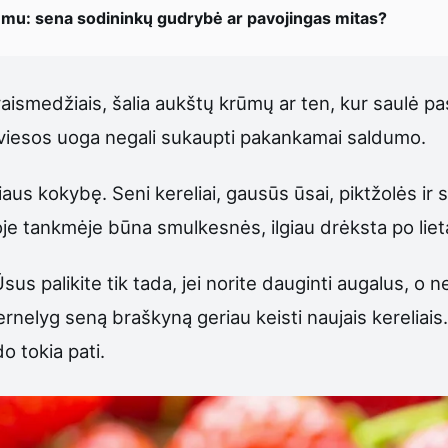
ūmu: sena sodininkų gudrybė ar pavojingas mitas?
aismedžiais, šalia aukštų krūmų ar ten, kur saulė p
e šviesos uoga negali sukaupti pakankamai saldumo.
aus kokybę. Seni kereliai, gausūs ūsai, piktžolės ir
je tankmėje būna smulkesnės, ilgiau drėksta po lieta
sus palikite tik tada, jei norite dauginti augalus, o ne
rnelyg seną braškyną geriau keisti naujais kereliais.
o tokia pati.