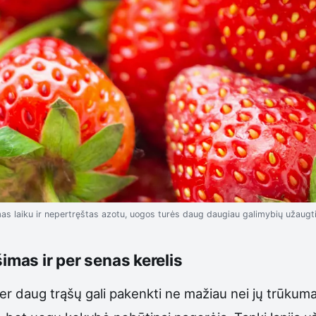
as laiku ir nepertręštas azotu, uogos turės daug daugiau galimybių užaugti
imas ir per senas kerelis
er daug trąšų gali pakenkti ne mažiau nei jų trūkum