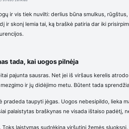
gų ir vis tiek nuvilti: derlius būna smulkus, rūgštu
ir skonį lemia tai, ką braškė patiria dar iki prisirpi
urencijos.
as tada, kai uogos pilnėja
eitai pajunta sausras. Net jei iš viršaus kerelis atro
ų mezgimo ir jų didėjimo metu. Būtent tada sprendžia
kė pradeda taupyti jėgas. Uogos nebesipildo, lieka 
siai palaistytas braškynas ne visada ištaiso padėtį,
šių. Toks laistymas sudrėkina viršutinį žemės sluoksnį,