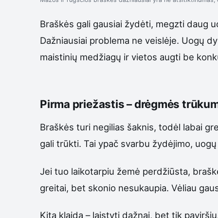
Braškės gali gausiai žydėti, megzti daug uo
Dažniausiai problema ne veislėje. Uogų dydį 
maistinių medžiagų ir vietos augti be konk
Pirma priežastis – drėgmės trūkum
Braškės turi negilias šaknis, todėl labai gr
gali trūkti. Tai ypač svarbu žydėjimo, uog
Jei tuo laikotarpiu žemė perdžiūsta, braš
greitai, bet skonio nesukaupia. Vėliau gau
Kita klaida – laistyti dažnai, bet tik pavir