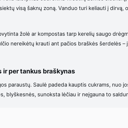
iektų visą šaknų zoną. Vanduo turi keliauti į dirvą, o 
ytinta žolė ar kompostas tarp kerelių saugo drėgmę, 
o nereikėtų krauti ant pačios braškės šerdelės – ji tu
s ir per tankus braškynas
gos paraustų. Saulė padeda kauptis cukrams, nuo jos
 blyškesnės, sunoksta lėčiau ir neįgauna to saldumo