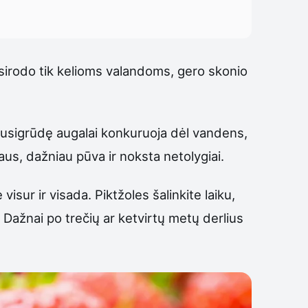
asirodo tik kelioms valandoms, gero skonio
 susigrūdę augalai konkuruoja dėl vandens,
us, dažniau pūva ir noksta netolygiai.
 visur ir visada. Piktžoles šalinkite laiku,
 Dažnai po trečių ar ketvirtų metų derlius