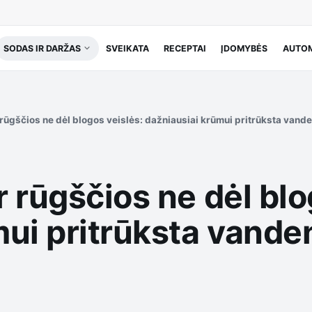
SODAS IR DARŽAS
SVEIKATA
RECEPTAI
ĮDOMYBĖS
AUTOM
rūgščios ne dėl blogos veislės: dažniausiai krūmui pritrūksta vanden
 rūgščios ne dėl blo
ui pritrūksta vanden