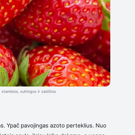
 stambios, sultingos ir saldžios
as. Ypač pavojingas azoto perteklius. Nuo