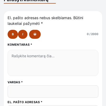
El. pašto adresas nebus skelbiamas.
Būtini
laukeliai pažymėti
*
B
I
😀
0 / 2000
KOMENTARAS
*
VARDAS
*
EL. PAŠTO ADRESAS
*