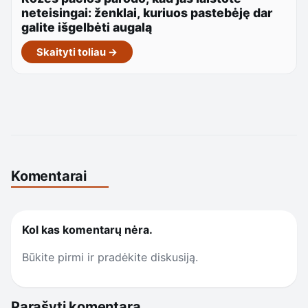
neteisingai: ženklai, kuriuos pastebėję dar
galite išgelbėti augalą
Skaityti toliau →
Komentarai
Kol kas komentarų nėra.
Būkite pirmi ir pradėkite diskusiją.
Parašyti komentarą