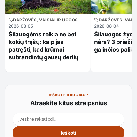
DARŽOVĖS, VAISIAI IR UOGOS
DARŽOVĖS, VAISI
2026-08-05
2026-08-04
Šilauogėms reikia ne bet
Šilauogės žydi,
kokių trąšų: kaip jas
nėra? 3 priežiū
patręšti, kad krūmai
galinčios palikt
subrandintų gausų derlių
IEŠKOTE DAUGIAU?
Atraskite kitus straipsnius
Ieškoti straipsnių
Ieškoti