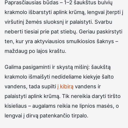
Paprasčiausias būdas – 1–2 šaukštus bulvių
krakmolo išbarstyti aplink krūmą, lengvai įterpti į
viršutinį žemės sluoksnį ir palaistyti. Svarbu
neberti tiesiai prie pat stiebų. Geriau paskirstyti
ten, kur yra aktyviausios smulkiosios šaknys –
maždaug po lajos kraštu.
Galima pasigaminti ir skystą mišinį: šaukštą
krakmolo išmaišyti nedideliame kiekyje šalto
vandens, tada supilti
į kibirą
vandens ir
palaistyti aplink krūmą. Tik nereikia daryti tiršto
kisieliaus – augalams reikia ne lipnios masės, o
lengvai į dirvą patenkančio tirpalo.