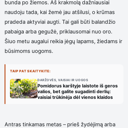
bunda po žiemos. Aš krakmolą dažniausiai
naudoju tada, kai žemė jau atšilusi, o krūmas
pradeda aktyviai augti. Tai gali būti balandžio
pabaiga arba gegužė, priklausomai nuo oro.
Šiuo metu augalui reikia jėgų lapams, žiedams ir
būsimoms uogoms.
TAIP PAT SKAITYKITE:
DARŽOVĖS, VAISIAI IR UOGOS
Pomidorus karštyje laistote iš geros
valios, bet galite sugadinti derlių:
vaisiai trūkinėja dėl vienos klaidos
Antras tinkamas metas – prieš žydėjimą arba