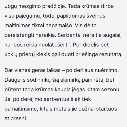
uogų mezgimo pradžioje. Tada krūmas dirba
visu pajėgumu, todėl papildomas švelnus
maitinimas tikrai nepamaišo. Vis dėlto
persistengti nereikia. Serbentai nėra tie augalai,
kuriuos reikia nuolat „šerti“. Per didelis bet
kokių priedų kiekis gali duoti priešingą rezultatą.
Dar vienas geras laikas – po derliaus nuėmimo.
Daugelis sodininkų šią akimirką pamiršta, bet
būtent tada krūmas kaupia jėgas kitam sezonui.
Jei po derėjimo serbentus šiek tiek
pamaitinsime, kitais metais jie dažnai startuos
stipresni.