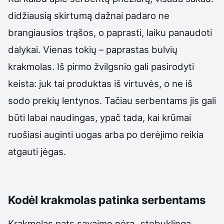
didžiausią skirtumą dažnai padaro ne
brangiausios trąšos, o paprasti, laiku panaudoti
dalykai. Vienas tokių – paprastas bulvių
krakmolas. Iš pirmo žvilgsnio gali pasirodyti
keista: juk tai produktas iš virtuvės, o ne iš
sodo prekių lentynos. Tačiau serbentams jis gali
būti labai naudingas, ypač tada, kai krūmai
ruošiasi auginti uogas arba po derėjimo reikia
atgauti jėgas.
Kodėl krakmolas patinka serbentams
Krakmolas pats savaime nėra „stebuklinga