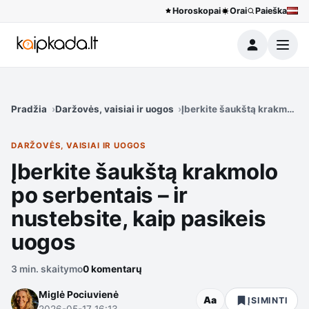
Horoskopai
Orai
Paieška
Meniu
Pradžia
Daržovės, vaisiai ir uogos
Įberkite šaukštą krakmolo p
DARŽOVĖS, VAISIAI IR UOGOS
Įberkite šaukštą krakmolo
po serbentais – ir
nustebsite, kaip pasikeis
uogos
3 min. skaitymo
0 komentarų
Miglė Pociuvienė
Aa
ĮSIMINTI
2026-05-17 16:13