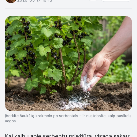
Įberkite šaukštą krakmolo po serbentais – ir nustebsite, kaip pasikeis
uogos
Kai kalbu apie serbentų priežiūrą, visada sakau: