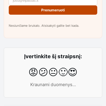
Prenumeruoti
Nesiunčiame brukalo. Atsisakyti galite bet kada.
Įvertinkite šį straipsnį:
😡
😕
😐
🙂
😍
Kraunami duomenys...