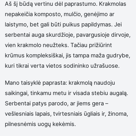
Aš šį būdą vertinu dėl paprastumo. Krakmolas
nepakeičia komposto, mulčio, genėjimo ar
laistymo, bet gali būti puikus papildymas. Jei
serbentai auga skurdžioje, pavargusioje dirvoje,
vien krakmolo neužteks. Tačiau prižiūrint
krūmus kompleksiškai, jis tampa maža gudrybe,
kuri tikrai verta vietos sodininko užrašuose.
Mano taisyklė paprasta: krakmolą naudoju
saikingai, tinkamu metu ir visada stebiu augalą.
Serbentai patys parodo, ar jiems gera –
vešlesniais lapais, tvirtesniais ūgliais ir, žinoma,
pilnesnėmis uogų kekėmis.