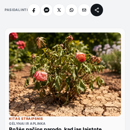
PASIDALINTI
KITAS STRAIPSNIS
GĖLYNAI IR APLINKA
Rožės pačios parodo, kad jas laistote