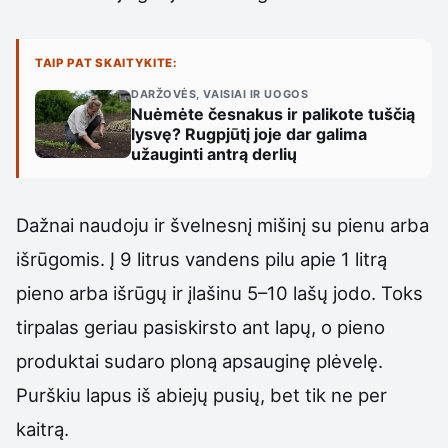
TAIP PAT SKAITYKITE:
DARŽOVĖS, VAISIAI IR UOGOS
Nuėmėte česnakus ir palikote tuščią
lysvę? Rugpjūtį joje dar galima
užauginti antrą derlių
Dažnai naudoju ir švelnesnį mišinį su pienu arba
išrūgomis. Į 9 litrus vandens pilu apie 1 litrą
pieno arba išrūgų ir įlašinu 5–10 lašų jodo. Toks
tirpalas geriau pasiskirsto ant lapų, o pieno
produktai sudaro ploną apsauginę plėvelę.
Purškiu lapus iš abiejų pusių, bet tik ne per
kaitrą.