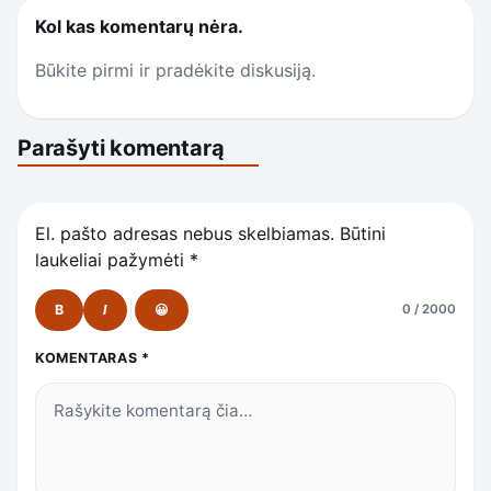
Kol kas komentarų nėra.
Būkite pirmi ir pradėkite diskusiją.
Parašyti komentarą
El. pašto adresas nebus skelbiamas.
Būtini
laukeliai pažymėti
*
B
I
😀
0 / 2000
KOMENTARAS
*