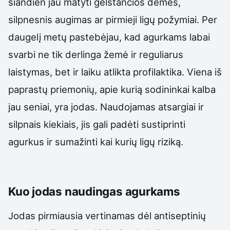
šiandien jau matyti gelstančios dėmės,
silpnesnis augimas ar pirmieji ligų požymiai. Per
daugelį metų pastebėjau, kad agurkams labai
svarbi ne tik derlinga žemė ir reguliarus
laistymas, bet ir laiku atlikta profilaktika. Viena iš
paprastų priemonių, apie kurią sodininkai kalba
jau seniai, yra jodas. Naudojamas atsargiai ir
silpnais kiekiais, jis gali padėti sustiprinti
agurkus ir sumažinti kai kurių ligų riziką.
Kuo jodas naudingas agurkams
Jodas pirmiausia vertinamas dėl antiseptinių