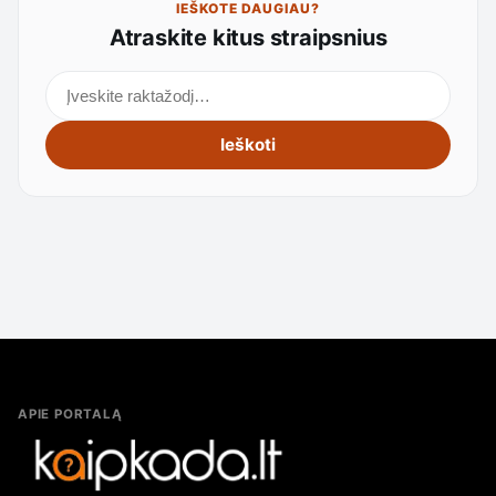
IEŠKOTE DAUGIAU?
Atraskite kitus straipsnius
Ieškoti straipsnių
Ieškoti
APIE PORTALĄ