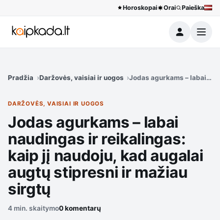
Horoskopai
Orai
Paieška
Meniu
Pradžia
Daržovės, vaisiai ir uogos
Jodas agurkams – labai naudi
DARŽOVĖS, VAISIAI IR UOGOS
Jodas agurkams – labai
naudingas ir reikalingas:
kaip jį naudoju, kad augalai
augtų stipresni ir mažiau
sirgtų
4 min. skaitymo
0 komentarų