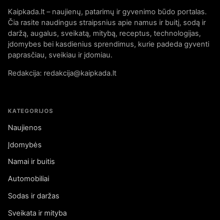
Kaipkada.lt – naujienų, patarimų ir gyvenimo būdo portalas.
Čia rasite naudingus straipsnius apie namus ir buitį, sodą ir
daržą, augalus, sveikatą, mitybą, receptus, technologijas,
įdomybes bei kasdienius sprendimus, kurie padeda gyventi
paprasčiau, sveikiau ir įdomiau.
Redakcija: redakcija@kaipkada.lt
KATEGORIJOS
Naujienos
Įdomybės
Namai ir buitis
Automobiliai
Sodas ir daržas
Sveikata ir mityba