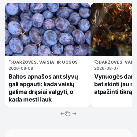
DARŽOVĖS, VAISIAI IR UOGOS
DARŽOVĖS, VAISI
2026-08-08
2026-08-07
Baltos apnašos ant slyvų
Vynuogės dar 
gali apgauti: kada vaisių
bet skinti jau no
galima drąsiai valgyti, o
atpažinti tikrą 
kada mesti lauk
←
→