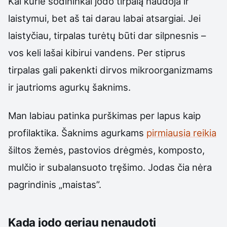
Kai kurie sodininkai jodo tirpalą naudoja ir
laistymui, bet aš tai darau labai atsargiai. Jei
laistyčiau, tirpalas turėtų būti dar silpnesnis –
vos keli lašai kibirui vandens. Per stiprus
tirpalas gali pakenkti dirvos mikroorganizmams
ir jautrioms agurkų šaknims.
Man labiau patinka purškimas per lapus kaip
profilaktika. Šaknims agurkams
pirmiausia reikia
šiltos žemės, pastovios drėgmės, komposto,
mulčio ir subalansuoto tręšimo. Jodas čia nėra
pagrindinis „maistas”.
Kada jodo geriau nenaudoti