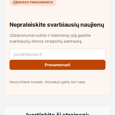
DIENOS PRENUMERATA
Nepraleiskite svarbiausių naujienų
Užsiprenumeruokite ir kiekvieną rytą gaukite
svarbiausių dienos straipsnių santrauką.
Prenumeruoti
Nesiunčiame brukalo. Atsisakyti galite bet kada.
Įvertinkite šį straipsnį: