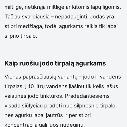
miltlige, netikrąja miltlige ar kitomis lapų ligomis.
Tačiau svarbiausia – nepadauginti. Jodas yra
stipri medžiaga, todėl agurkams reikia tik labai
silpno tirpalo.
Kaip ruošiu jodo tirpalą agurkams
Vienas paprasčiausių variantų – jodo ir vandens
tirpalas. Į 10 litrų vandens įlašinu tik kelis lašus
vaistinės jodo tinktūros. Pradedantiesiems
visada siūlyčiau pradėti nuo silpnesnio tirpalo,
nes agurkų lapai jautrūs ir per stipri
koncentracija gali juos nudeginti.