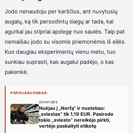
Jodo nenaudoju per karščius, ant nuvytusių
augalų, ką tik persodintų daigų ar tada, kai
agurkai jau stipriai apdegę nuo saulės. Taip pat
nemaišau jodo su visomis priemonėmis iš eilės.
Kuo daugiau eksperimentų vienu metu, tuo
sunkiau suprasti, kas augalui padėjo, o kas
pakenkė.
POPULIARU DABAR:
ĮDOMYBĖS
Nuėjau į „Norfą” ir nustebau:
„sviestas” tik 1,19 EUR. Pasirodo
tokio „sviesto” nereikėjo pirkti,
vertėjo paskaityti etiketę