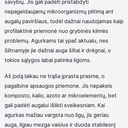
savybių. Jis gali padėti pristabdyti
nepageidaujamų mikroorganizmų plitimą ant
augalų paviršiaus, todėl dažnai naudojamas kaip
profilaktinė priemonė nuo grybinės kilmės
problemų. Agurkams tai ypač aktualu, nes
šiltnamyje jie dažnai auga šiltai ir drėgnai, o
tokios sąlygos labai patinka ligoms.
Aš jodą laikau ne trąša įprasta prasme, o
pagalbine apsaugos priemone. Jis nepakeis
komposto, kalio, azoto ar mikroelementų, bet
gali padėti augalui išlikti sveikesniam. Kai
agurkas mažiau vargsta nuo ligų, jis geriau
auga, ilgiau mezga vaisius ir duoda stabilesnį