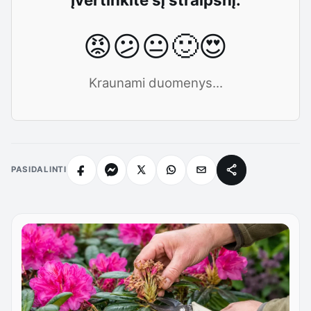
😡
😕
😐
🙂
😍
Kraunami duomenys...
PASIDALINTI