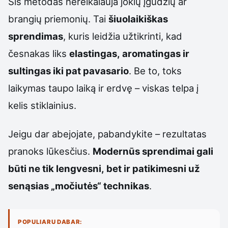
Šis metodas nereikalauja jokių įgūdžių ar
brangių priemonių. Tai
šiuolaikiškas
sprendimas
, kuris leidžia užtikrinti, kad
česnakas liks
elastingas, aromatingas ir
sultingas iki pat pavasario
. Be to, toks
laikymas taupo laiką ir erdvę – viskas telpa į
kelis stiklainius.
Jeigu dar abejojate, pabandykite – rezultatas
pranoks lūkesčius.
Modernūs sprendimai gali
būti ne tik lengvesni, bet ir patikimesni už
senąsias „močiutės“ technikas
.
POPULIARU DABAR: