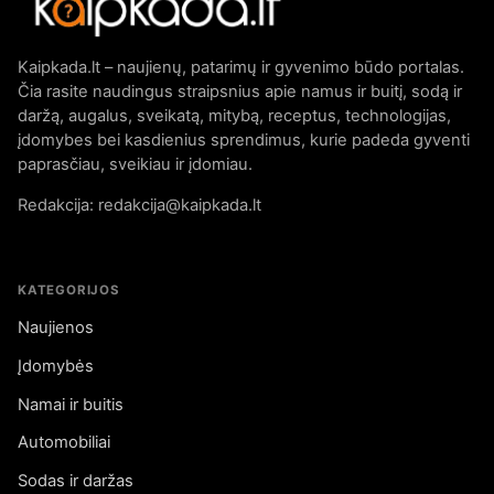
Kaipkada.lt – naujienų, patarimų ir gyvenimo būdo portalas.
Čia rasite naudingus straipsnius apie namus ir buitį, sodą ir
daržą, augalus, sveikatą, mitybą, receptus, technologijas,
įdomybes bei kasdienius sprendimus, kurie padeda gyventi
paprasčiau, sveikiau ir įdomiau.
Redakcija: redakcija@kaipkada.lt
KATEGORIJOS
Naujienos
Įdomybės
Namai ir buitis
Automobiliai
Sodas ir daržas