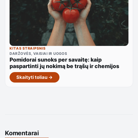
KITAS STRAIPSNIS
DARŽOVĖS, VAISIAI IR UOGOS
Pomidorai sunoks per savaitę: kaip
paspartinti jų nokimą be trąšų ir chemijos
Skaityti toliau →
Komentarai