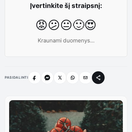
Įvertinkite šį straipsnį:
😡
😕
😐
🙂
😍
Kraunami duomenys...
PASIDALINTI