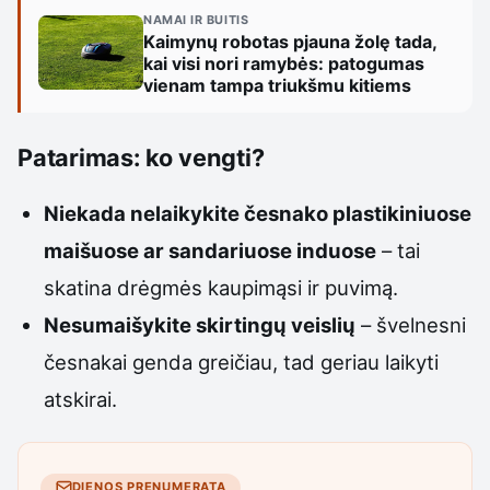
NAMAI IR BUITIS
Kaimynų robotas pjauna žolę tada,
kai visi nori ramybės: patogumas
vienam tampa triukšmu kitiems
Patarimas: ko vengti?
Niekada nelaikykite česnako plastikiniuose
maišuose ar sandariuose induose
– tai
skatina drėgmės kaupimąsi ir puvimą.
Nesumaišykite skirtingų veislių
– švelnesni
česnakai genda greičiau, tad geriau laikyti
atskirai.
DIENOS PRENUMERATA