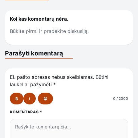
Kol kas komentarų nėra.
Būkite pirmi ir pradėkite diskusiją.
Parašyti komentarą
El. pašto adresas nebus skelbiamas.
Būtini
laukeliai pažymėti
*
B
I
😀
0 / 2000
KOMENTARAS
*