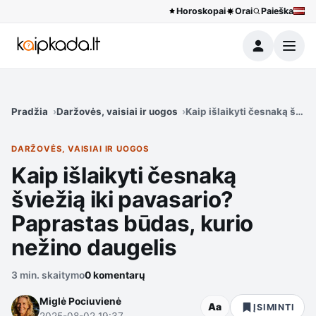
Horoskopai
Orai
Paieška
Meniu
Pradžia
Daržovės, vaisiai ir uogos
Kaip išlaikyti česnaką švie
DARŽOVĖS, VAISIAI IR UOGOS
Kaip išlaikyti česnaką
šviežią iki pavasario?
Paprastas būdas, kurio
nežino daugelis
3 min. skaitymo
0 komentarų
Miglė Pociuvienė
Aa
ĮSIMINTI
2025-08-02 19:37