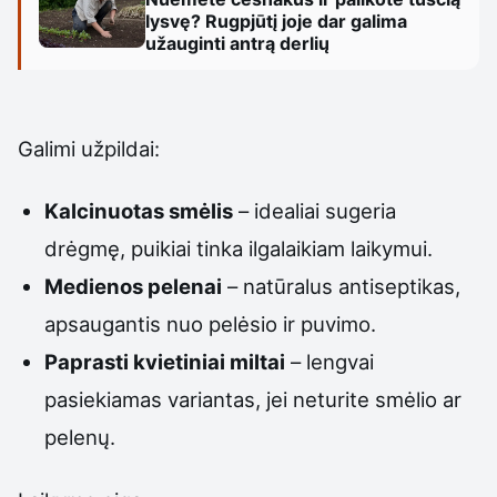
lysvę? Rugpjūtį joje dar galima
užauginti antrą derlių
Galimi užpildai:
Kalcinuotas smėlis
– idealiai sugeria
drėgmę, puikiai tinka ilgalaikiam laikymui.
Medienos pelenai
– natūralus antiseptikas,
apsaugantis nuo pelėsio ir puvimo.
Paprasti kvietiniai miltai
– lengvai
pasiekiamas variantas, jei neturite smėlio ar
pelenų.