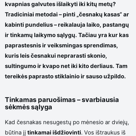
kvapnias galvutes išlaikyti iki kitų metų?
Tradiciniai metodai – pinti „česnakų kasas“ ar
kabinti pundelius – reikalauja laiko, pastangų
ir tinkamų laikymo sąlygų. Tačiau yra kur kas
paprastesnis ir veiksmingas sprendimas,
kuris leis česnakui neprarasti skonio,
sultingumo ir kvapo net iki kito derliaus. Tam
tereikės paprasto stiklainio ir sauso užpildo.
Tinkamas paruošimas – svarbiausia
sėkmės sąlyga
Kad česnakas nesugestų po mėnesio ar dviejų,
būtina jį
tinkamai išdžiovinti
. Vos ištraukus iš