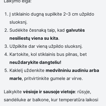
Laikymo eiga:
Į stiklainio dugną supilkite 2–3 cm užpildo
sluoksnį.
Sudėkite česnaką taip, kad
galvutės
nesiliestų viena su kita
.
Užpilkite dar vieną užpildo sluoksnį.
Kartokite, kol stiklainis bus pilnas, bet
neuždarykite dangteliu!
Kaklelį uždenkite
medvilniniu audiniu arba
marle
, pritvirtinkite gumele ar virve.
Laikykite
vėsioje ir sausoje vietoje
: rūsyje,
sandėliuke ar balkone, kur temperatūra laikosi