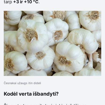
tarp
+3 ir +10 °C
.
Česnakai užaugs itin dideli
Kodėl verta išbandyti?