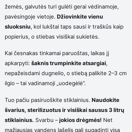
žemės, galvutės turi gulėti gerai vėdinamoje,
pavėsingoje vietoje.
Džiovinkite vienu
sluoksniu
, kol lukštai taps sausi ir traškūs kaip
popierius, o stiebas visiškai sukietės.
Kai česnakas tinkamai paruoštas, laikas jį
apkarpyti:
šaknis trumpinkite atsargiai
,
nepažeisdami dugnelio, o stiebą palikite 2–3 cm
ilgio – tai vadinamoji „uodegėlė“.
Tuo pačiu pasiruoškite stiklainius.
Naudokite
švarius, sterilizuotus ir visiškai sausus 3 litrų
stiklainius.
Svarbu –
jokios drėgmės!
Net
mažiausias vandens lašelis gali sugadinti visą