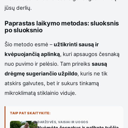
jūsų derlių.
Paprastas laikymo metodas: sluoksnis
po sluoksnio
Šio metodo esmė –
užtikrinti sausą ir
kvėpuojančią aplinką
, kuri apsaugos česnaką
nuo puvimo ir pelėsio. Tam prireiks
sausą
drėgmę sugeriančio užpildo
, kuris ne tik
atskirs galvutes, bet ir sukurs tinkamą
mikroklimatą stiklainio viduje.
TAIP PAT SKAITYKITE:
DARŽOVĖS, VAISIAI IR UOGOS
Nuėmėte česnakus ir palikote tuščią