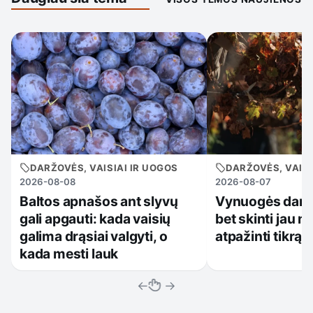
DARŽOVĖS, VAISIAI IR UOGOS
DARŽOVĖS, VAISI
2026-08-08
2026-08-07
Baltos apnašos ant slyvų
Vynuogės dar 
gali apgauti: kada vaisių
bet skinti jau no
galima drąsiai valgyti, o
atpažinti tikrą 
kada mesti lauk
←
→