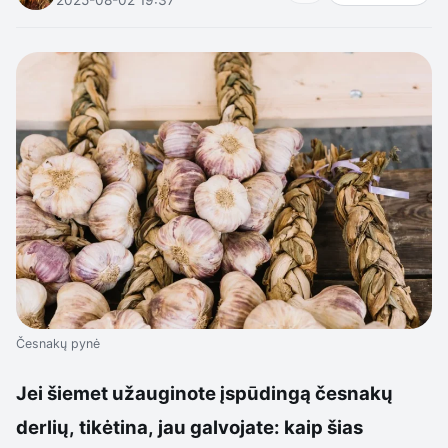
Česnakų pynė
Jei šiemet užauginote įspūdingą česnakų
derlių, tikėtina, jau galvojate: kaip šias