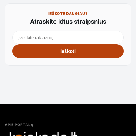
IEŠKOTE DAUGIAU?
Atraskite kitus straipsnius
Ieškoti straipsnių
Ieškoti
APIE PORTALĄ