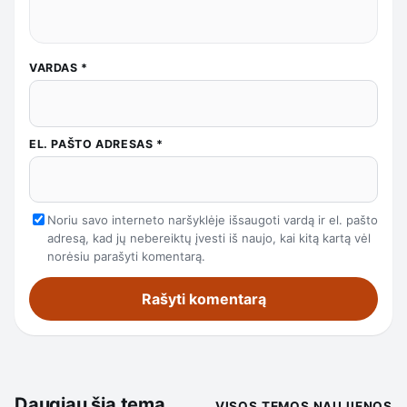
VARDAS
*
EL. PAŠTO ADRESAS
*
Noriu savo interneto naršyklėje išsaugoti vardą ir el. pašto
adresą, kad jų nebereiktų įvesti iš naujo, kai kitą kartą vėl
norėsiu parašyti komentarą.
Daugiau šia tema
VISOS TEMOS NAUJIENOS