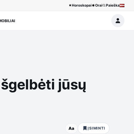
Horoskopai
Orai
Paieška
OBILIAI
išgelbėti jūsų
Aa
ĮSIMINTI