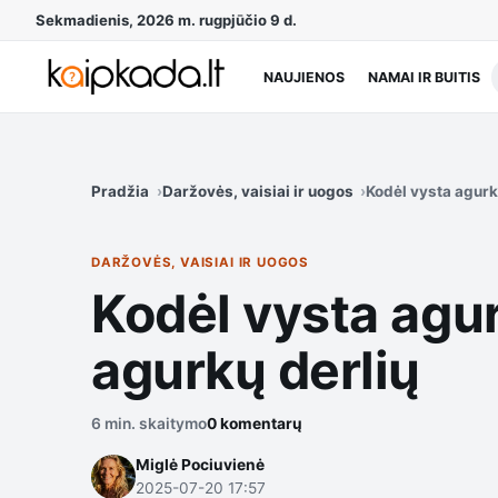
Sekmadienis, 2026 m. rugpjūčio 9 d.
NAUJIENOS
NAMAI IR BUITIS
Pradžia
Daržovės, vaisiai ir uogos
Kodėl vysta agurk
DARŽOVĖS, VAISIAI IR UOGOS
Kodėl vysta agur
agurkų derlių
6 min. skaitymo
0 komentarų
Miglė Pociuvienė
2025-07-20 17:57