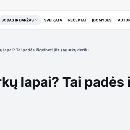
SODAS IR DARŽAS
SVEIKATA
RECEPTAI
ĮDOMYBĖS
AUTOM
ų lapai? Tai padės išgelbėti jūsų agurkų derlių
kų lapai? Tai padės 