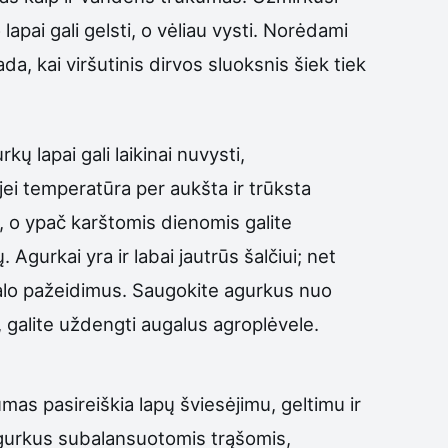
o lapai gali gelsti, o vėliau vysti. Norėdami
ada, kai viršutinis dirvos sluoksnis šiek tiek
ų lapai gali laikinai nuvysti,
jei temperatūra per aukšta ir trūksta
u, o ypač karštomis dienomis galite
Agurkai yra ir labai jautrūs šalčiui; net
galo pažeidimus. Saugokite agurkus nuo
 galite uždengti augalus agroplėvele.
umas pasireiškia lapų šviesėjimu, geltimu ir
 agurkus subalansuotomis trąšomis,