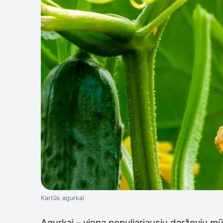
Kartūs agurkai
Agurkai – viena populiariausių daržovių mū