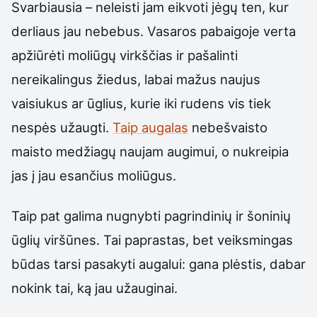
Svarbiausia – neleisti jam eikvoti jėgų ten, kur
derliaus jau nebebus. Vasaros pabaigoje verta
apžiūrėti moliūgų virkščias ir pašalinti
nereikalingus žiedus, labai mažus naujus
vaisiukus ar ūglius, kurie iki rudens vis tiek
nespės užaugti.
Taip augalas
nebešvaisto
maisto medžiagų naujam augimui, o nukreipia
jas į jau esančius moliūgus.
Taip pat galima nugnybti pagrindinių ir šoninių
ūglių viršūnes. Tai paprastas, bet veiksmingas
būdas tarsi pasakyti augalui: gana plėstis, dabar
nokink tai, ką jau užauginai.