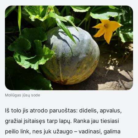
Moliūgas jūsų sode
Iš tolo jis atrodo paruoštas: didelis, apvalus,
gražiai įsitaisęs tarp lapų. Ranka jau tiesiasi
peilio link, nes juk užaugo – vadinasi, galima