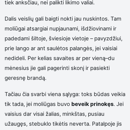
tiek anksčiau, nei palikti likimo valiai.
Dalis veislių gali baigti nokti jau nuskintos. Tam
moliūgai atsargiai nupjaunami, išdžiovinami ir
padedami šiltoje, šviesioje vietoje – pavyzdžiui,
prie lango ar ant saulėtos palangės, jei vaisiai
nedideli. Per kelias savaites ar per vieną–du
mėnesius jie gali pagerinti skonį ir pasiekti
geresnę brandą.
Tačiau čia svarbi viena sąlyga: toks būdas veikia
tik tada, jei moliūgas buvo
beveik prinokęs
. Jei
vaisius dar visai žalias, minkštas, pusiau
užaugęs, stebuklo tikėtis neverta. Patalpoje jis