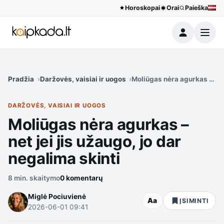
Horoskopai
Orai
Paieška
Meniu
Pradžia
Daržovės, vaisiai ir uogos
Moliūgas nėra agurkas – net 
DARŽOVĖS, VAISIAI IR UOGOS
Moliūgas nėra agurkas –
net jei jis užaugo, jo dar
negalima skinti
8 min. skaitymo
0 komentarų
Miglė Pociuvienė
Aa
ĮSIMINTI
2026-06-01 09:41