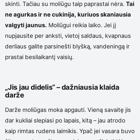
skinti. Tačiau su moliūgu taip paprastai nėra.
Tai
ne agurkas ir ne cukinija, kuriuos skaniausia
valgyti jaunus.
Moliūgui reikia laiko. Jei jį
nupjausite per anksti, vietoj saldaus, kvapnaus
derliaus galite parsinešti blyšką, vandeningą ir
prastai besilaikantį vaisių.
„Jis jau didelis“ – dažniausia klaida
darže
Darže moliūgas moka apgauti. Vieną savaitę jis
dar kukliai slepiasi po lapais, kitą – jau atrodo
kaip rimtas rudens laimikis. Ypač jei vasara buvo