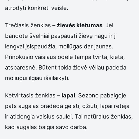
atrodyti konkreti veislė.
Trečiasis ženklas –
žievės kietumas
. Jei
bandote švelniai paspausti žievę nagu ir ji
lengvai įsispaudžia, moliūgas dar jaunas.
Prinokusio vaisiaus odelė tampa tvirta, kieta,
atsparesnė. Būtent tokia žievė vėliau padeda
moliūgui ilgiau išsilaikyti.
Ketvirtasis ženklas –
lapai
. Sezono pabaigoje
pats augalas pradeda gelsti, džiūti, lapai retėja
ir atidengia vaisius saulei. Tai natūralus ženklas,
kad augalas baigia savo darbą.