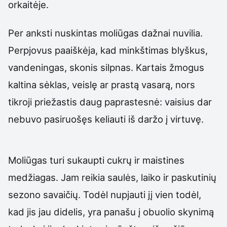
orkaitėje.
Per anksti nuskintas moliūgas dažnai nuvilia.
Perpjovus paaiškėja, kad minkštimas blyškus,
vandeningas, skonis silpnas. Kartais žmogus
kaltina sėklas, veislę ar prastą vasarą, nors
tikroji priežastis daug paprastesnė: vaisius dar
nebuvo pasiruošęs keliauti iš daržo į virtuvę.
Moliūgas turi sukaupti cukrų ir maistines
medžiagas. Jam reikia saulės, laiko ir paskutinių
sezono savaičių. Todėl nupjauti jį vien todėl,
kad jis jau didelis, yra panašu į obuolio skynimą