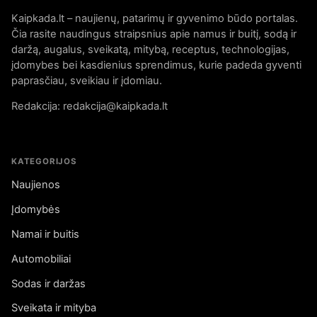
Kaipkada.lt – naujienų, patarimų ir gyvenimo būdo portalas.
Čia rasite naudingus straipsnius apie namus ir buitį, sodą ir
daržą, augalus, sveikatą, mitybą, receptus, technologijas,
įdomybes bei kasdienius sprendimus, kurie padeda gyventi
paprasčiau, sveikiau ir įdomiau.
Redakcija: redakcija@kaipkada.lt
KATEGORIJOS
Naujienos
Įdomybės
Namai ir buitis
Automobiliai
Sodas ir daržas
Sveikata ir mityba