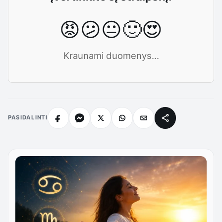
😡
😕
😐
🙂
😍
Kraunami duomenys...
PASIDALINTI