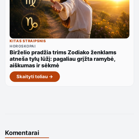
KITAS STRAIPSNIS
HOROSKOPAI
Birželio pradžia trims Zodiako ženklams
atneša tylų lūžį: pagaliau grįžta ramybė,
aiškumas ir sėkmė
Skaityti toliau →
Komentarai