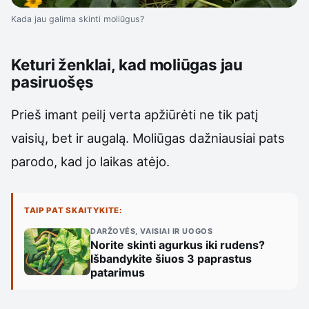
Kada jau galima skinti moliūgus?
Keturi ženklai, kad moliūgas jau
pasiruošęs
Prieš imant peilį verta apžiūrėti ne tik patį
vaisių, bet ir augalą. Moliūgas dažniausiai pats
parodo, kad jo laikas atėjo.
TAIP PAT SKAITYKITE:
DARŽOVĖS, VAISIAI IR UOGOS
Norite skinti agurkus iki rudens?
Išbandykite šiuos 3 paprastus
patarimus