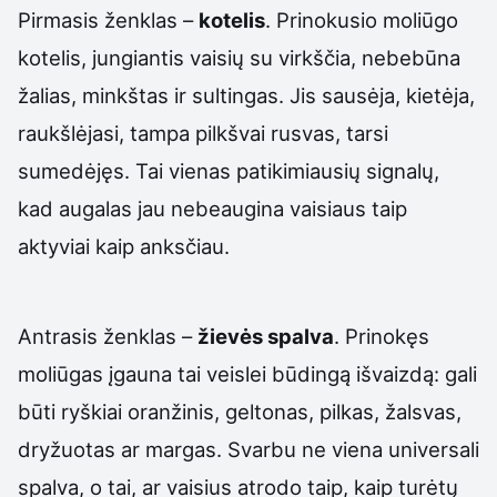
Pirmasis ženklas –
kotelis
. Prinokusio moliūgo
kotelis, jungiantis vaisių su virkščia, nebebūna
žalias, minkštas ir sultingas. Jis sausėja, kietėja,
raukšlėjasi, tampa pilkšvai rusvas, tarsi
sumedėjęs. Tai vienas patikimiausių signalų,
kad augalas jau nebeaugina vaisiaus taip
aktyviai kaip anksčiau.
Antrasis ženklas –
žievės spalva
. Prinokęs
moliūgas įgauna tai veislei būdingą išvaizdą: gali
būti ryškiai oranžinis, geltonas, pilkas, žalsvas,
dryžuotas ar margas. Svarbu ne viena universali
spalva, o tai, ar vaisius atrodo taip, kaip turėtų