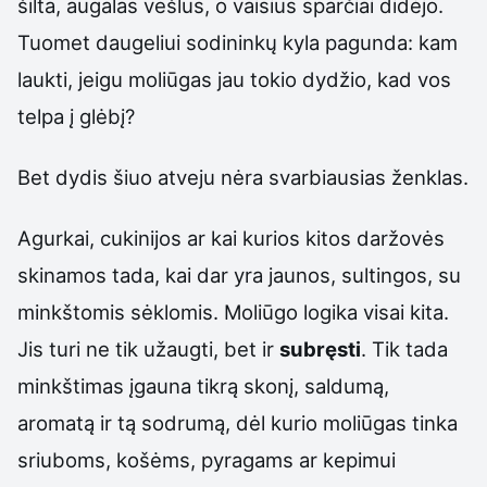
šilta, augalas vešlus, o vaisius sparčiai didėjo.
Tuomet daugeliui sodininkų kyla pagunda: kam
laukti, jeigu moliūgas jau tokio dydžio, kad vos
telpa į glėbį?
Bet dydis šiuo atveju nėra svarbiausias ženklas.
Agurkai, cukinijos ar kai kurios kitos daržovės
skinamos tada, kai dar yra jaunos, sultingos, su
minkštomis sėklomis. Moliūgo logika visai kita.
Jis turi ne tik užaugti, bet ir
subręsti
. Tik tada
minkštimas įgauna tikrą skonį, saldumą,
aromatą ir tą sodrumą, dėl kurio moliūgas tinka
sriuboms, košėms, pyragams ar kepimui