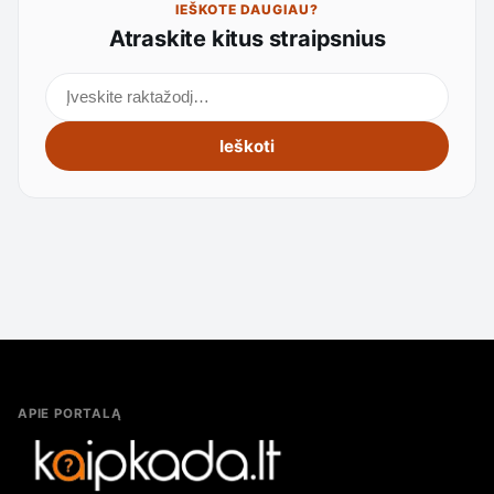
IEŠKOTE DAUGIAU?
Atraskite kitus straipsnius
Ieškoti straipsnių
Ieškoti
APIE PORTALĄ