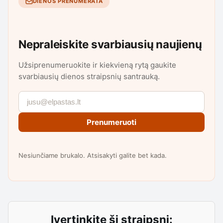
DIENOS PRENUMERATA
Nepraleiskite svarbiausių naujienų
Užsiprenumeruokite ir kiekvieną rytą gaukite
svarbiausių dienos straipsnių santrauką.
Prenumeruoti
Nesiunčiame brukalo. Atsisakyti galite bet kada.
Įvertinkite šį straipsnį: