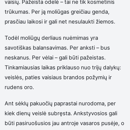
vaisių. Pažeista odelė – tai ne tik kosmetinis
trūkumas. Per ją moliūgas greičiau genda,
prasčiau laikosi ir gali net nesulaukti žiemos.
Todėl moliūgų derliaus nuėmimas yra
savotiškas balansavimas. Per anksti – bus
neskanus. Per vėlai – gali būti pažeistas.
Tinkamiausias laikas priklauso nuo trijų dalykų:
veislės, paties vaisiaus brandos požymių ir
rudens oro.
Ant sėklų pakuočių paprastai nurodoma, per
kiek dienų veislė subręsta. Ankstyvosios gali
būti pasiruošusios jau antroje vasaros pusėje, o