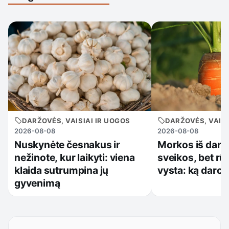
DARŽOVĖS, VAISIAI IR UOGOS
DARŽOVĖS, VAISI
2026-08-08
2026-08-08
Nuskynėte česnakus ir
Morkos iš darž
nežinote, kur laikyti: viena
sveikos, bet rūs
klaida sutrumpina jų
vysta: ką darote
gyvenimą