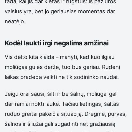
tada, kai jis dar kietas ir rūgštus: iš pažiūros
vaisius yra, bet jo geriausias momentas dar
neatėjo.
Kodėl laukti irgi negalima amžinai
Vis dėlto kita klaida – manyti, kad kuo ilgiau
moliūgas gulės darže, tuo bus geriau. Rudenį
laikas pradeda veikti ne tik sodininko naudai.
Jeigu orai sausi, šilti ir be šalnų, moliūgai gali
dar ramiai nokti lauke. Tačiau lietingas, šaltas
ruduo greitai pakeičia situaciją. Drėgmė, purvas,
šalnos ir šliužai gali sugadinti net gražiausią