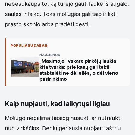
nebesukaups to, ką turėjo gauti lauke iš augalo,
saulės ir laiko. Toks moliūgas gali taip ir likti
prasto skonio arba pradėti gesti.
POPULIARU DABAR:
NAUJIENOS
„Maximoje“ vakare pirkėjų laukia
kita tvarka: prie kasų gali tekti
stabtelėti ne dėl eilės, o dėl vieno
pasirinkimo
Kaip nupjauti, kad laikytųsi ilgiau
Moliūgo negalima tiesiog nusukti ar nutraukti
nuo virkščios. Derlių geriausia nupjauti aštriu