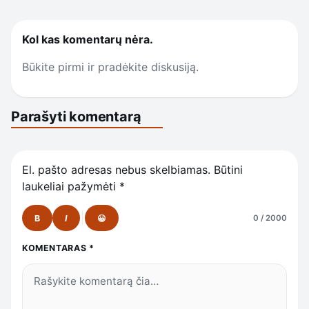
Kol kas komentarų nėra.
Būkite pirmi ir pradėkite diskusiją.
Parašyti komentarą
El. pašto adresas nebus skelbiamas.
Būtini
laukeliai pažymėti
*
B
I
😀
0 / 2000
KOMENTARAS
*