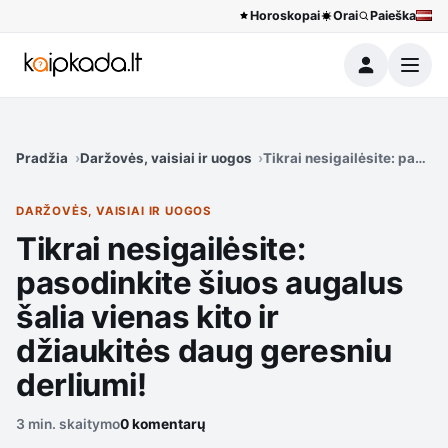
Horoskopai
Orai
Paieška
Meniu
Pradžia
Daržovės, vaisiai ir uogos
Tikrai nesigailėsite: pasodi
DARŽOVĖS, VAISIAI IR UOGOS
Tikrai nesigailėsite:
pasodinkite šiuos augalus
šalia vienas kito ir
džiaukitės daug geresniu
derliumi!
3 min. skaitymo
0 komentarų