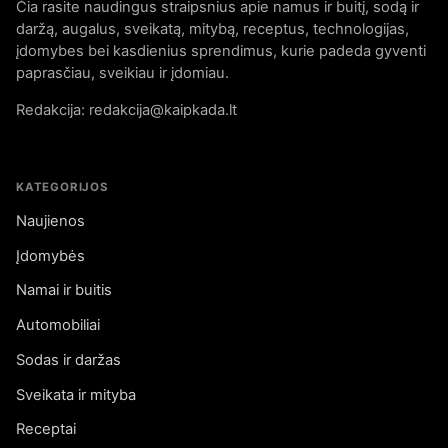
Čia rasite naudingus straipsnius apie namus ir buitį, sodą ir
daržą, augalus, sveikatą, mitybą, receptus, technologijas,
įdomybes bei kasdienius sprendimus, kurie padeda gyventi
paprasčiau, sveikiau ir įdomiau.
Redakcija: redakcija@kaipkada.lt
KATEGORIJOS
Naujienos
Įdomybės
Namai ir buitis
Automobiliai
Sodas ir daržas
Sveikata ir mityba
Receptai