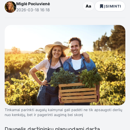
Miglė Pociuvienė
Aa
ĮSIMINTI
2026-03-18 16:18
Tinkamai parinkti augalų kaimynai gali padėti ne tik apsaugoti derlių
nuo kenkėjų, bet ir pagerinti augimą bei skonį
Daugelis daržininkų planuodami daržą