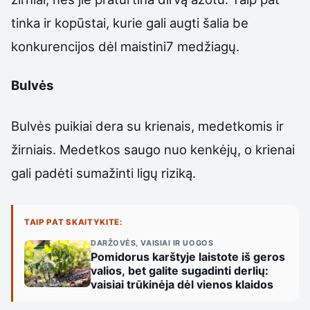
tinka ir kopūstai, kurie gali augti šalia be
konkurencijos dėl maistini7 medžiagų.
Bulvės
Bulvės puikiai dera su krienais, medetkomis ir
žirniais. Medetkos saugo nuo kenkėjų, o krienai
gali padėti sumažinti ligų riziką.
TAIP PAT SKAITYKITE:
DARŽOVĖS, VAISIAI IR UOGOS
Pomidorus karštyje laistote iš geros
valios, bet galite sugadinti derlių:
vaisiai trūkinėja dėl vienos klaidos