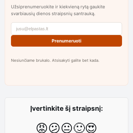
Užsiprenumeruokite ir kiekvieną rytą gaukite
svarbiausių dienos straipsnių santrauką.
Prenumeruoti
Nesiunčiame brukalo. Atsisakyti galite bet kada.
Įvertinkite šį straipsnį:
😡
😕
😐
🙂
😍