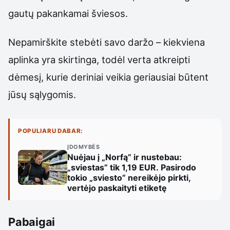
gautų pakankamai šviesos.
Nepamirškite stebėti savo daržo – kiekviena
aplinka yra skirtinga, todėl verta atkreipti
dėmesį, kurie deriniai veikia geriausiai būtent
jūsų sąlygomis.
POPULIARU DABAR:
ĮDOMYBĖS
Nuėjau į „Norfą” ir nustebau:
„sviestas” tik 1,19 EUR. Pasirodo
tokio „sviesto” nereikėjo pirkti,
vertėjo paskaityti etiketę
Pabaigai