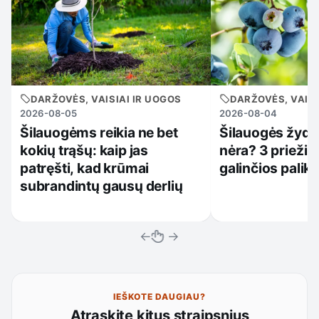
DARŽOVĖS, VAISIAI IR UOGOS
DARŽOVĖS, VAISI
2026-08-05
2026-08-04
Šilauogėms reikia ne bet
Šilauogės žydi,
kokių trąšų: kaip jas
nėra? 3 priežiū
patręšti, kad krūmai
galinčios palikt
subrandintų gausų derlių
←
→
IEŠKOTE DAUGIAU?
Atraskite kitus straipsnius