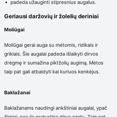
padeda užauginti stipresnius augalus.
Geriausi daržovių ir žolelių deriniai
Moliūgai
Moliūgai gerai auga su mėtomis, ridikais ir
grikiais. Šie augalai padeda išlaikyti dirvos
drėgmę ir sumažina piktžolių augimą. Mėtos
taip pat gali atbaidyti kai kuriuos kenkėjus.
Baklažanai
Baklažanams naudingi ankštiniai augalai, ypač
žirniai, nes jie praturtina dirvą azotu. Taip pat