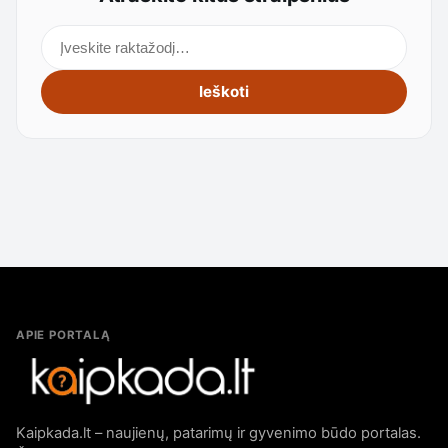
Ieškoti straipsnių
Ieškoti
APIE PORTALĄ
Kaipkada.lt – naujienų, patarimų ir gyvenimo būdo portalas.