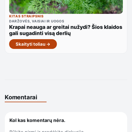
KITAS STRAIPSNIS
DARŽOVĖS, VAISIAI IR UOGOS
Krapai neauga ar greitai nužydi? Šios klaidos
gali sugadinti visą derlių
Skaityti toliau →
Komentarai
Kol kas komentarų nėra.
Būkite pirmi ir pradėkite diskusiją.