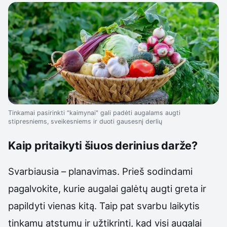
Tinkamai pasirinkti "kaimynai" gali padėti augalams augti
stipresniems, sveikesniems ir duoti gausesnį derlių
Kaip pritaikyti šiuos derinius darže?
Svarbiausia – planavimas. Prieš sodindami
pagalvokite, kurie augalai galėtų augti greta ir
papildyti vienas kitą. Taip pat svarbu laikytis
tinkamų atstumų ir užtikrinti, kad visi augalai