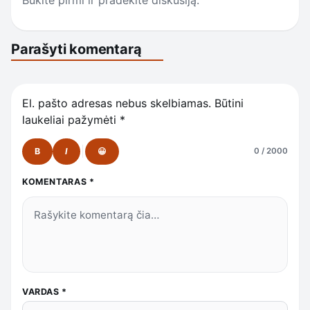
Parašyti komentarą
El. pašto adresas nebus skelbiamas.
Būtini
laukeliai pažymėti
*
B
I
😀
0 / 2000
KOMENTARAS
*
VARDAS
*