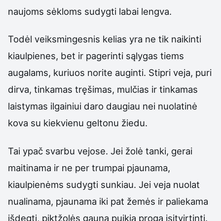
naujoms sėkloms sudygti labai lengva.
Todėl veiksmingesnis kelias yra ne tik naikinti
kiaulpienes, bet ir pagerinti sąlygas tiems
augalams, kuriuos norite auginti. Stipri veja, puri
dirva, tinkamas tręšimas, mulčias ir tinkamas
laistymas ilgainiui daro daugiau nei nuolatinė
kova su kiekvienu geltonu žiedu.
Tai ypač svarbu vejose. Jei žolė tanki, gerai
maitinama ir ne per trumpai pjaunama,
kiaulpienėms sudygti sunkiau. Jei veja nuolat
nualinama, pjaunama iki pat žemės ir paliekama
išdegti, piktžolės gauna puikią progą įsitvirtinti.