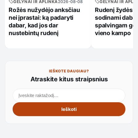
GĖLYNAI IR APLINKA
2026-08-08
GĖLYNAI IR APLI
Rožės nužydėjo anksčiau
Rudenį žydėsia
nei įprastai: ką padaryti
sodinami dabar
dabar, kad jos dar
spalvingam gėl
nustebintų rudenį
vieno kampo
IEŠKOTE DAUGIAU?
Atraskite kitus straipsnius
Ieškoti straipsnių
Ieškoti