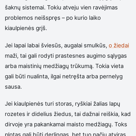
šaknų sistemai. Tokiu atveju vien ravėjimas
problemos neišspręs – po kurio laiko
kiaulpienės grįš.
Jei lapai labai šviesūs, augalai smulkūs,
o žiedai
maži, tai gali rodyti prastesnes augimo sąlygas
arba maistinių medžiagų trūkumą. Tokia vieta
gali būti nualinta, ilgai netręšta arba pernelyg
sausa.
Jei kiaulpienės turi storas, ryškiai žalias lapų
rozetes ir didelius žiedus, tai dažnai reiškia, kad
dirvoje yra pakankamai maisto medžiagų. Toks
plotas gali būti derlingas, bet tuo pačiu atviras