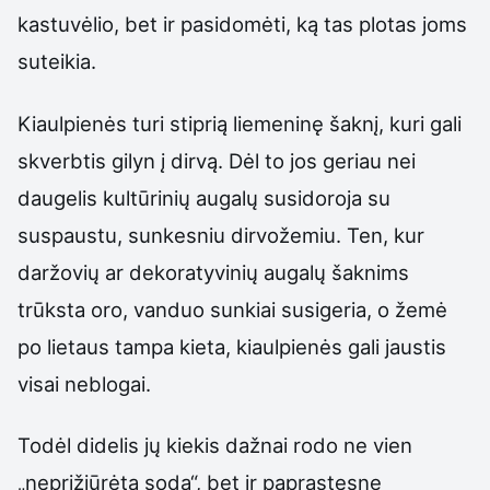
kastuvėlio, bet ir pasidomėti, ką tas plotas joms
suteikia.
Kiaulpienės turi stiprią liemeninę šaknį, kuri gali
skverbtis gilyn į dirvą. Dėl to jos geriau nei
daugelis kultūrinių augalų susidoroja su
suspaustu, sunkesniu dirvožemiu. Ten, kur
daržovių ar dekoratyvinių augalų šaknims
trūksta oro, vanduo sunkiai susigeria, o žemė
po lietaus tampa kieta, kiaulpienės gali jaustis
visai neblogai.
Todėl didelis jų kiekis dažnai rodo ne vien
„neprižiūrėtą sodą“, bet ir paprastesnę