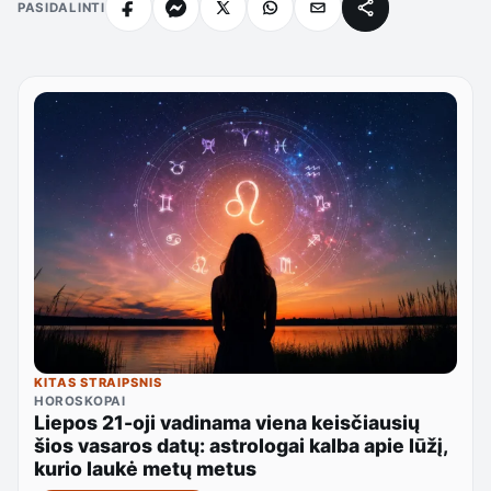
PASIDALINTI
KITAS STRAIPSNIS
HOROSKOPAI
Liepos 21-oji vadinama viena keisčiausių
šios vasaros datų: astrologai kalba apie lūžį,
kurio laukė metų metus