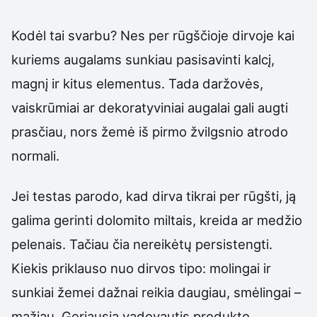
Kodėl tai svarbu? Nes per rūgščioje dirvoje kai
kuriems augalams sunkiau pasisavinti kalcį,
magnį ir kitus elementus. Tada daržovės,
vaiskrūmiai ar dekoratyviniai augalai gali augti
prasčiau, nors žemė iš pirmo žvilgsnio atrodo
normali.
Jei testas parodo, kad dirva tikrai per rūgšti, ją
galima gerinti dolomito miltais, kreida ar medžio
pelenais. Tačiau čia nereikėtų persistengti.
Kiekis priklauso nuo dirvos tipo: molingai ir
sunkiai žemei dažnai reikia daugiau, smėlingai –
mažiau. Geriausia vadovautis produkto