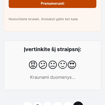
Prenumeruoti
Nesiunčiame brukalo. Atsisakyti galite bet kada.
Įvertinkite šį straipsnį:
😡
😕
😐
🙂
😍
Kraunami duomenys...