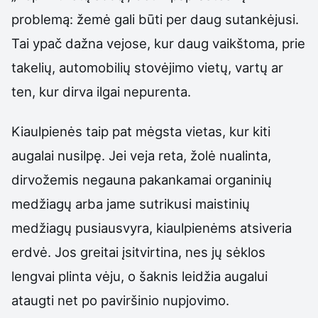
problemą: žemė gali būti per daug sutankėjusi.
Tai ypač dažna vejose, kur daug vaikštoma, prie
takelių, automobilių stovėjimo vietų, vartų ar
ten, kur dirva ilgai nepurenta.
Kiaulpienės taip pat mėgsta vietas, kur kiti
augalai nusilpę. Jei veja reta, žolė nualinta,
dirvožemis negauna pakankamai organinių
medžiagų arba jame sutrikusi maistinių
medžiagų pusiausvyra, kiaulpienėms atsiveria
erdvė. Jos greitai įsitvirtina, nes jų sėklos
lengvai plinta vėju, o šaknis leidžia augalui
ataugti net po paviršinio nupjovimo.