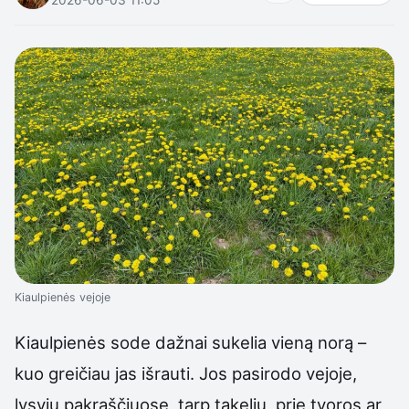
Kiaulpienės vejoje
Kiaulpienės sode dažnai sukelia vieną norą –
kuo greičiau jas išrauti. Jos pasirodo vejoje,
lysvių pakraščiuose, tarp takelių, prie tvoros ar