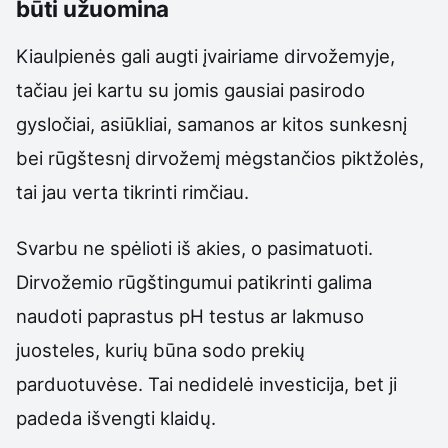
būti užuomina
Kiaulpienės gali augti įvairiame dirvožemyje,
tačiau jei kartu su jomis gausiai pasirodo
gysločiai, asiūkliai, samanos ar kitos sunkesnį
bei rūgštesnį dirvožemį mėgstančios piktžolės,
tai jau verta tikrinti rimčiau.
Svarbu ne spėlioti iš akies, o pasimatuoti.
Dirvožemio rūgštingumui patikrinti galima
naudoti paprastus pH testus ar lakmuso
juosteles, kurių būna sodo prekių
parduotuvėse. Tai nedidelė investicija, bet ji
padeda išvengti klaidų.