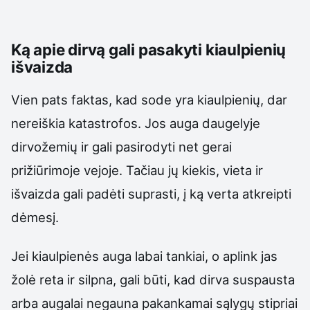
Ką apie dirvą gali pasakyti kiaulpienių
išvaizda
Vien pats faktas, kad sode yra kiaulpienių, dar
nereiškia katastrofos. Jos auga daugelyje
dirvožemių ir gali pasirodyti net gerai
prižiūrimoje vejoje. Tačiau jų kiekis, vieta ir
išvaizda gali padėti suprasti, į ką verta atkreipti
dėmesį.
Jei kiaulpienės auga labai tankiai, o aplink jas
žolė reta ir silpna, gali būti, kad dirva suspausta
arba augalai negauna pakankamai sąlygų stipriai