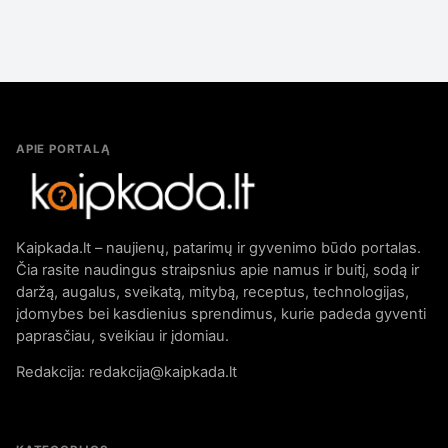
APIE PORTALĄ
Kaipkada.lt – naujienų, patarimų ir gyvenimo būdo portalas.
Čia rasite naudingus straipsnius apie namus ir buitį, sodą ir
daržą, augalus, sveikatą, mitybą, receptus, technologijas,
įdomybes bei kasdienius sprendimus, kurie padeda gyventi
paprasčiau, sveikiau ir įdomiau.
Redakcija: redakcija@kaipkada.lt