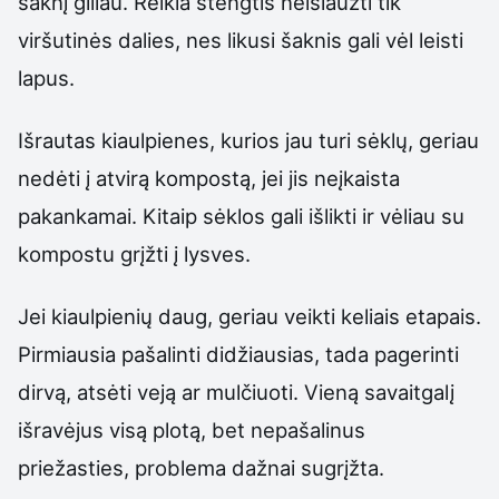
šaknį giliau. Reikia stengtis neišlaužti tik
viršutinės dalies, nes likusi šaknis gali vėl leisti
lapus.
Išrautas kiaulpienes, kurios jau turi sėklų, geriau
nedėti į atvirą kompostą, jei jis neįkaista
pakankamai. Kitaip sėklos gali išlikti ir vėliau su
kompostu grįžti į lysves.
Jei kiaulpienių daug, geriau veikti keliais etapais.
Pirmiausia pašalinti didžiausias, tada pagerinti
dirvą, atsėti veją ar mulčiuoti. Vieną savaitgalį
išravėjus visą plotą, bet nepašalinus
priežasties, problema dažnai sugrįžta.