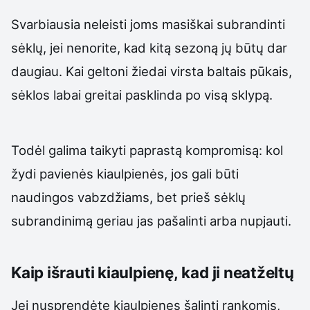
Svarbiausia neleisti joms masiškai subrandinti
sėklų, jei nenorite, kad kitą sezoną jų būtų dar
daugiau. Kai geltoni žiedai virsta baltais pūkais,
sėklos labai greitai pasklinda po visą sklypą.
Todėl galima taikyti paprastą kompromisą: kol
žydi pavienės kiaulpienės, jos gali būti
naudingos vabzdžiams, bet prieš sėklų
subrandinimą geriau jas pašalinti arba nupjauti.
Kaip išrauti kiaulpienę, kad ji neatželtų
Jei nusprendėte kiaulpienes šalinti rankomis,