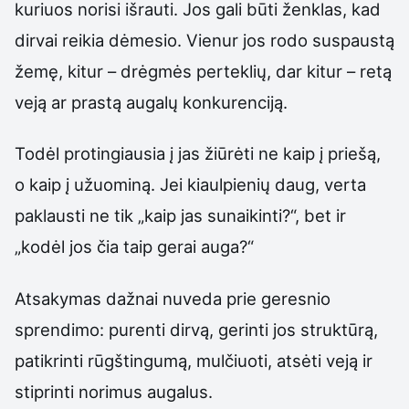
kuriuos norisi išrauti. Jos gali būti ženklas, kad
dirvai reikia dėmesio. Vienur jos rodo suspaustą
žemę, kitur – drėgmės perteklių, dar kitur – retą
veją ar prastą augalų konkurenciją.
Todėl protingiausia į jas žiūrėti ne kaip į priešą,
o kaip į užuominą. Jei kiaulpienių daug, verta
paklausti ne tik „kaip jas sunaikinti?“, bet ir
„kodėl jos čia taip gerai auga?“
Atsakymas dažnai nuveda prie geresnio
sprendimo: purenti dirvą, gerinti jos struktūrą,
patikrinti rūgštingumą, mulčiuoti, atsėti veją ir
stiprinti norimus augalus.