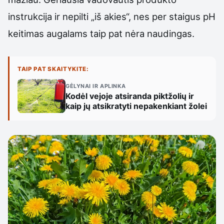
instrukcija ir nepilti „iš akies“, nes per staigus pH
keitimas augalams taip pat nėra naudingas.
TAIP PAT SKAITYKITE:
GĖLYNAI IR APLINKA
Kodėl vejoje atsiranda piktžolių ir
kaip jų atsikratyti nepakenkiant žolei