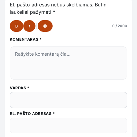
El. pašto adresas nebus skelbiamas.
Būtini
laukeliai pažymėti
*
B
I
😀
0 / 2000
KOMENTARAS
*
VARDAS
*
EL. PAŠTO ADRESAS
*