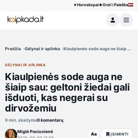
Horoskopai
Orai
Paieška
Meniu
Pradžia
Gėlynai ir aplinka
Kiaulpienės sode auga ne šiaip sau: 
GĖLYNAI IR APLINKA
Kiaulpienės sode auga ne
šiaip sau: geltoni žiedai gali
išduoti, kas negerai su
dirvožemiu
9 min. skaitymo
0 komentarų
Miglė Pociuvienė
Aa
ĮSIMINTI
2026-06-03 11:05