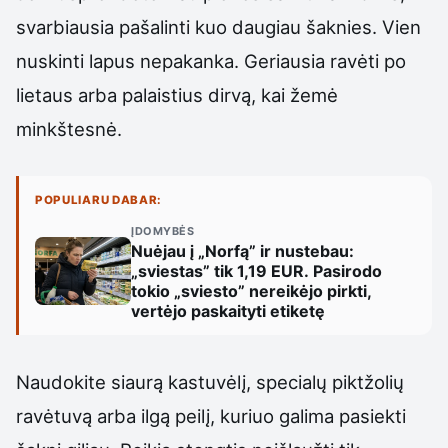
svarbiausia pašalinti kuo daugiau šaknies. Vien
nuskinti lapus nepakanka. Geriausia ravėti po
lietaus arba palaistius dirvą, kai žemė
minkštesnė.
POPULIARU DABAR:
ĮDOMYBĖS
Nuėjau į „Norfą” ir nustebau:
„sviestas” tik 1,19 EUR. Pasirodo
tokio „sviesto” nereikėjo pirkti,
vertėjo paskaityti etiketę
Naudokite siaurą kastuvėlį, specialų piktžolių
ravėtuvą arba ilgą peilį, kuriuo galima pasiekti