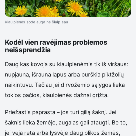
Kiaulpienės sode auga ne šiaip sau
Kodėl vien ravėjimas problemos
neišsprendžia
Daug kas kovoja su kiaulpienėmis tik iš viršaus:
nupjauna, išrauna lapus arba purškia piktžolių
naikintuvu. Tačiau jei dirvožemio sąlygos lieka
tokios pačios, kiaulpienės dažnai grįžta.
Priežastis paprasta – jos turi gilią šaknį. Jei
šaknis lieka žemėje, augalas gali ataugti. Be to,
jei veja reta arba lysvėje daug plikos žemės,