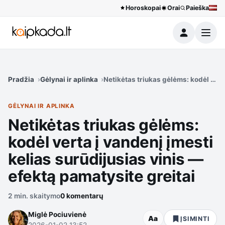
Horoskopai
Orai
Paieška
Meniu
Pradžia
Gėlynai ir aplinka
Netikėtas triukas gėlėms: kodėl verta
GĖLYNAI IR APLINKA
Netikėtas triukas gėlėms:
kodėl verta į vandenį įmesti
kelias surūdijusias vinis —
efektą pamatysite greitai
2 min. skaitymo
0 komentarų
Miglė Pociuvienė
Aa
ĮSIMINTI
2026-01-02 13:52