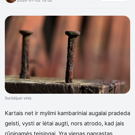
Surūdijusi vinis
Kartais net ir mylimi kambariniai augalai pradeda
gelsti, vysti ar lėtai augti, nors atrodo, kad jais
rūpinamės teisingai. Yra vienas paprastas,