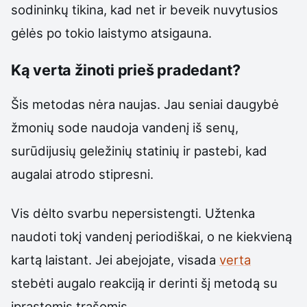
sodininkų tikina, kad net ir beveik nuvytusios
gėlės po tokio laistymo atsigauna.
Ką verta žinoti prieš pradedant?
Šis metodas nėra naujas. Jau seniai daugybė
žmonių sode naudoja vandenį iš senų,
surūdijusių geležinių statinių ir pastebi, kad
augalai atrodo stipresni.
Vis dėlto svarbu nepersistengti. Užtenka
naudoti tokį vandenį periodiškai, o ne kiekvieną
kartą laistant. Jei abejojate, visada
verta
stebėti augalo reakciją ir derinti šį metodą su
įprastomis trąšomis.