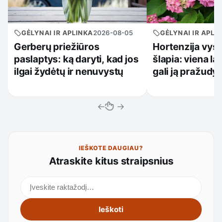
GĖLYNAI IR APLINKA
2026-08-05
GĖLYNAI IR APLI
Gerberų priežiūros
Hortenzija vys
paslaptys: ką daryti, kad jos
šlapia: viena la
ilgai žydėtų ir nenuvystų
gali ją pražudyt
←
→
IEŠKOTE DAUGIAU?
Atraskite kitus straipsnius
Ieškoti straipsnių
Ieškoti