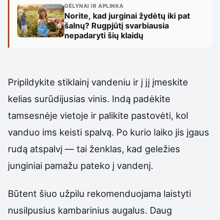
GĖLYNAI IR APLINKA
Norite, kad jurginai žydėtų iki pat
šalnų? Rugpjūtį svarbiausia
nepadaryti šių klaidų
Pripildykite stiklainį vandeniu ir į jį įmeskite
kelias surūdijusias vinis. Indą padėkite
tamsesnėje vietoje ir palikite pastovėti, kol
vanduo ims keisti spalvą. Po kurio laiko jis įgaus
rudą atspalvį — tai ženklas, kad geležies
junginiai pamažu pateko į vandenį.
Būtent šiuo užpilu rekomenduojama laistyti
nusilpusius kambarinius augalus. Daug