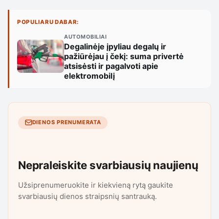
POPULIARU DABAR:
AUTOMOBILIAI
Degalinėje įpyliau degalų ir
pažiūrėjau į čekį: suma privertė
atsisėsti ir pagalvoti apie
elektromobilį
DIENOS PRENUMERATA
Nepraleiskite svarbiausių naujienų
Užsiprenumeruokite ir kiekvieną rytą gaukite
svarbiausių dienos straipsnių santrauką.