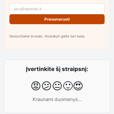
Prenumeruoti
Nesiunčiame brukalo. Atsisakyti galite bet kada.
Įvertinkite šį straipsnį:
😡
😕
😐
🙂
😍
Kraunami duomenys...