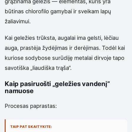
grąžinama geležis — elementas, kuris yra
būtinas chlorofilo gamybai ir sveikam lapų
žaliavimui.
Kai geležies trūksta, augalai ima gelsti, lėčiau
auga, prastėja žydėjimas ir derėjimas. Todėl kai
kuriose sodybose surūdiję metalai dirvoje tapo
savotiška „liaudiška trąša“.
Kaip pasiruošti „geležies vandenį“
namuose
Procesas paprastas:
TAIP PAT SKAITYKITE: