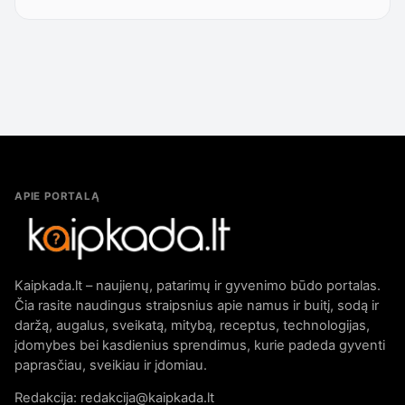
APIE PORTALĄ
Kaipkada.lt – naujienų, patarimų ir gyvenimo būdo portalas.
Čia rasite naudingus straipsnius apie namus ir buitį, sodą ir
daržą, augalus, sveikatą, mitybą, receptus, technologijas,
įdomybes bei kasdienius sprendimus, kurie padeda gyventi
paprasčiau, sveikiau ir įdomiau.
Redakcija: redakcija@kaipkada.lt