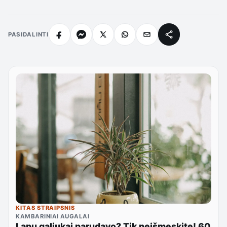
PASIDALINTI
KITAS STRAIPSNIS
KAMBARINIAI AUGALAI
Lapų galiukai parudavo? Tik neišmeskite! 60