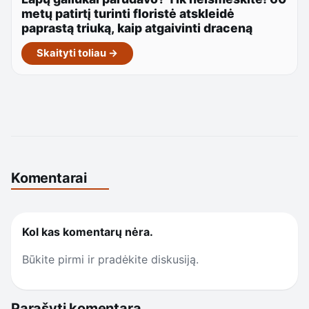
metų patirtį turinti floristė atskleidė
paprastą triuką, kaip atgaivinti draceną
Skaityti toliau →
Komentarai
Kol kas komentarų nėra.
Būkite pirmi ir pradėkite diskusiją.
Parašyti komentarą