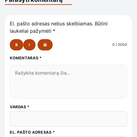
El. pašto adresas nebus skelbiamas.
Būtini
laukeliai pažymėti
*
B
I
😀
0 / 2000
KOMENTARAS
*
VARDAS
*
EL. PAŠTO ADRESAS
*