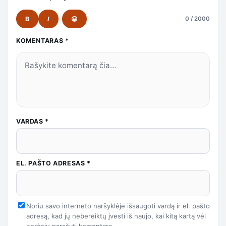
B
I
😀
0 / 2000
KOMENTARAS
*
VARDAS
*
EL. PAŠTO ADRESAS
*
Noriu savo interneto naršyklėje išsaugoti vardą ir el. pašto
adresą, kad jų nebereiktų įvesti iš naujo, kai kitą kartą vėl
norėsiu parašyti komentarą.