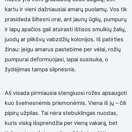
kartu ir vieni dažniausiai amarų puolamų. Vos tik
prasideda šiltesni orai, ant jaunų ūglių, pumpurų
ir lapų apačios gali atsirasti ištisos smulkių žalių,
juodų ar pilkšvų vabzdžių kolonijos. Iš patirties
žinau: jeigu amarus pastebime per vėlai, rožių
pumpurai deformuojasi, lapai susisuka, o
žydėjimas tampa silpnesnis.
Aš visada pirmiausia stengiuosi rožes apsaugoti
kuo švelnesnėmis priemonėmis. Viena iš jų – čili
pipirų užpilas. Tai nėra stebuklingas nuodas,
kuris viską išsprendžia per vieną vakarą, bet