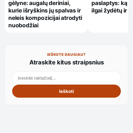
gėlyne: augalų deriniai,
paslaptys: ką da
kurie išryškins jų spalvas ir
ilgai žydėtų ir
neleis kompozicijai atrodyti
nuobodžiai
IEŠKOTE DAUGIAU?
Atraskite kitus straipsnius
Ieškoti straipsnių
Ieškoti