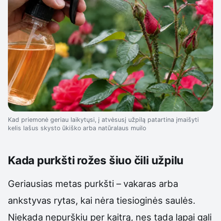
Kad priemonė geriau laikytųsi, į atvėsusį užpilą patartina įmaišyti
kelis lašus skysto ūkiško arba natūralaus muilo
Kada purkšti rožes šiuo čili užpilu
Geriausias metas purkšti – vakaras arba
ankstyvas rytas, kai nėra tiesioginės saulės.
Niekada nepurškiu per kaitrą, nes tada lapai gali