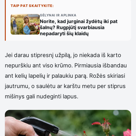
TAIP PAT SKAITYKITE:
GĖLYNAI IR APLINKA
Norite, kad jurginai žydėtų iki pat
šalnų? Rugpjūtį svarbiausia
nepadaryti šių klaidų
Jei darau stipresnį užpilą, jo niekada iš karto
nepurškiu ant viso krūmo. Pirmiausia išbandau
ant kelių lapelių ir palaukiu parą. Rožės skiriasi
jautrumu, o saulėtu ar karštu metu per stiprus
mišinys gali nudeginti lapus.