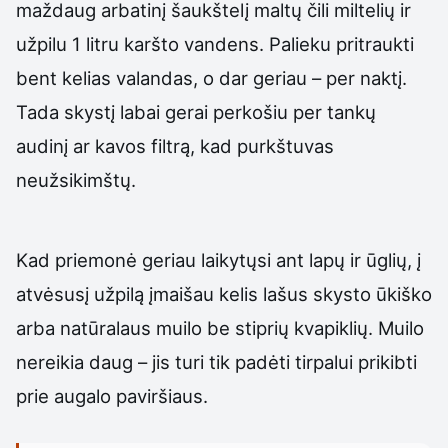
maždaug arbatinį šaukštelį maltų čili miltelių ir
užpilu 1 litru karšto vandens. Palieku pritraukti
bent kelias valandas, o dar geriau – per naktį.
Tada skystį labai gerai perkošiu per tankų
audinį ar kavos filtrą, kad purkštuvas
neužsikimštų.
Kad priemonė geriau laikytųsi ant lapų ir ūglių, į
atvėsusį užpilą įmaišau kelis lašus skysto ūkiško
arba natūralaus muilo be stiprių kvapiklių. Muilo
nereikia daug – jis turi tik padėti tirpalui prikibti
prie augalo paviršiaus.