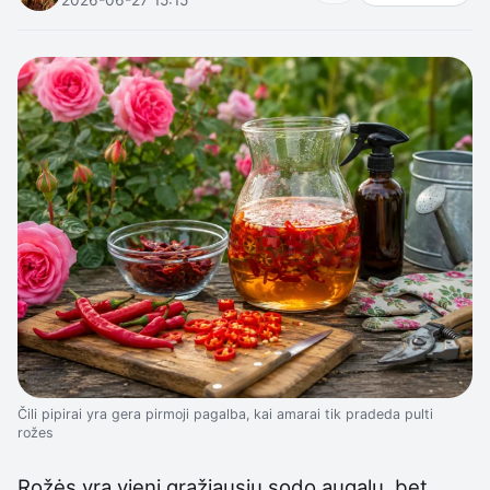
Čili pipirai yra gera pirmoji pagalba, kai amarai tik pradeda pulti
rožes
Rožės yra vieni gražiausių sodo augalų, bet