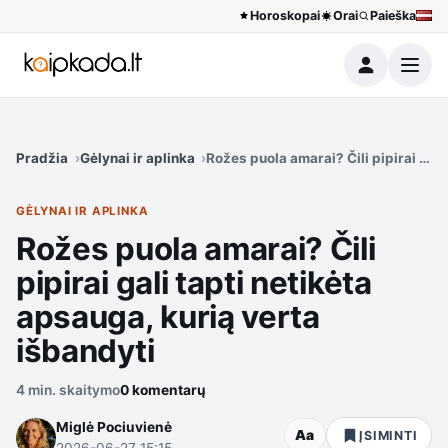
Horoskopai
Orai
Paieška
Meniu
Pradžia
Gėlynai ir aplinka
Rožes puola amarai? Čili pipirai gali
GĖLYNAI IR APLINKA
Rožes puola amarai? Čili
pipirai gali tapti netikėta
apsauga, kurią verta
išbandyti
4 min. skaitymo
0 komentarų
Miglė Pociuvienė
Aa
ĮSIMINTI
2026-06-27 15:15