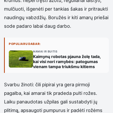
krūmus: nepertręšti azotu, reguliariai laistyti,
mulčiuoti, išgenėti per tankias šakas ir pritraukti
naudingų vabzdžių. Boružės ir kiti amarų priešai
sode padaro labai daug darbo.
POPULIARU DABAR:
NAMAI IR BUITIS
Kaimynų robotas pjauna žolę tada,
kai visi nori ramybės: patogumas
vienam tampa triukšmu kitiems
Svarbu žinoti: čili pipirai yra gera pirmoji
pagalba, kai amarai tik pradeda pulti rožes.
Laiku panaudotas užpilas gali sustabdyti jų
plitimą, apsaugoti pumpurus ir padėti rožėms