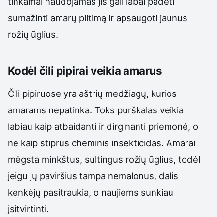
tinkamai naudojamas jis gali labai padėti
sumažinti amarų plitimą ir apsaugoti jaunus
rožių ūglius.
Kodėl čili pipirai veikia amarus
Čili pipiruose yra aštrių medžiagų, kurios
amarams nepatinka. Toks purškalas veikia
labiau kaip atbaidanti ir dirginanti priemonė, o
ne kaip stiprus cheminis insekticidas. Amarai
mėgsta minkštus, sultingus rožių ūglius, todėl
jeigu jų paviršius tampa nemalonus, dalis
kenkėjų pasitraukia, o naujiems sunkiau
įsitvirtinti.