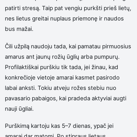
patirti stresą. Taip pat vengiu purkšti prieš lietų,
nes lietus greitai nuplaus priemonę ir naudos
bus mažai.
Čili užpilą naudoju tada, kai pamatau pirmuosius
amarus ant jaunų rožių ūglių arba pumpurų.
Profilaktiškai purškiu tik tada, jei žinau, kad
konkrečioje vietoje amarai kasmet pasirodo
labai anksti. Tokiu atveju rožes stebiu nuo
pavasario pabaigos, kai pradeda aktyviai augti
nauji ūgliai.
Purškimą kartoju kas 5–7 dienas, ypač jei
amarai dar matomi. Po stipraus lietaus