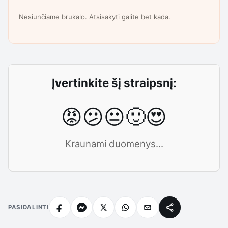
Nesiunčiame brukalo. Atsisakyti galite bet kada.
Įvertinkite šį straipsnį:
😡
😕
😐
🙂
😍
Kraunami duomenys...
PASIDALINTI