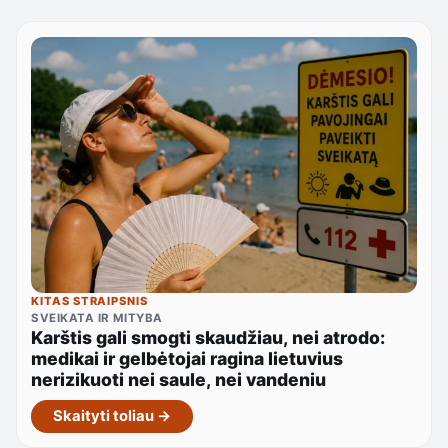
KITAS STRAIPSNIS
SVEIKATA IR MITYBA
Karštis gali smogti skaudžiau, nei atrodo:
medikai ir gelbėtojai ragina lietuvius
nerizikuoti nei saule, nei vandeniu
Skaityti toliau →