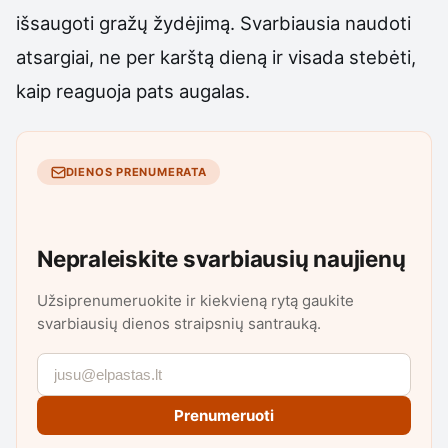
išsaugoti gražų žydėjimą. Svarbiausia naudoti
atsargiai, ne per karštą dieną ir visada stebėti,
kaip reaguoja pats augalas.
DIENOS PRENUMERATA
Nepraleiskite svarbiausių naujienų
Užsiprenumeruokite ir kiekvieną rytą gaukite
svarbiausių dienos straipsnių santrauką.
Prenumeruoti