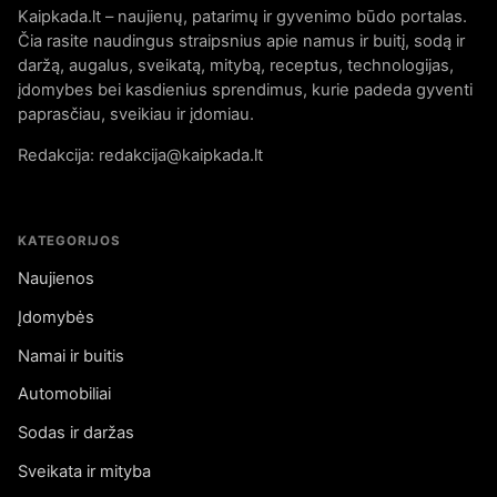
Kaipkada.lt – naujienų, patarimų ir gyvenimo būdo portalas.
Čia rasite naudingus straipsnius apie namus ir buitį, sodą ir
daržą, augalus, sveikatą, mitybą, receptus, technologijas,
įdomybes bei kasdienius sprendimus, kurie padeda gyventi
paprasčiau, sveikiau ir įdomiau.
Redakcija: redakcija@kaipkada.lt
KATEGORIJOS
Naujienos
Įdomybės
Namai ir buitis
Automobiliai
Sodas ir daržas
Sveikata ir mityba