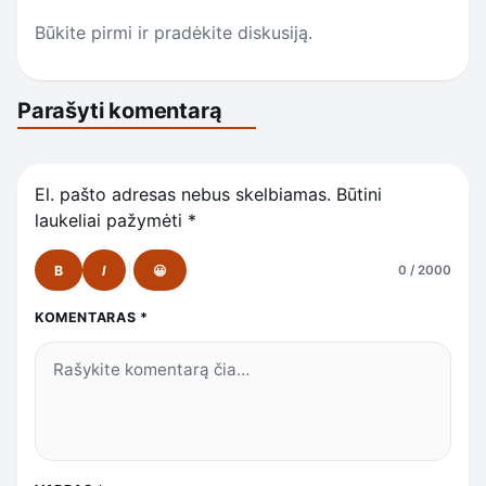
Būkite pirmi ir pradėkite diskusiją.
Parašyti komentarą
El. pašto adresas nebus skelbiamas.
Būtini
laukeliai pažymėti
*
B
I
😀
0 / 2000
KOMENTARAS
*