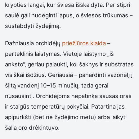
krypties langai, kur šviesa išskaidyta. Per stipri
saulė gali nudeginti lapus, o šviesos trūkumas –
sustabdyti žydėjimą.
Dažniausia orchidėjų
priežiūros klaida
–
perteklinis laistymas. Vietoje laistymo „iš
anksto“, geriau palaukti, kol šaknys ir substratas
visiškai išdžius. Geriausia – panardinti vazonėlį į
šiltą vandenį 10–15 minučių, tada gerai
nusausinti. Orchidėjoms nepatinka sausas oras
ir staigūs temperatūrų pokyčiai. Patartina jas
apipurkšti (bet ne žydėjimo metu) arba laikyti
šalia oro drėkintuvo.