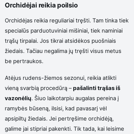
Orchidėjai reikia poilsio
Orchidėjas reikia reguliariai tręšti. Tam tinka tiek
specialūs parduotuviniai mišiniai, tiek naminiai
trąšų tirpalai. Jos tikrai atsidėkos puošniais
žiedais. Tačiau negalima jų tręšti visus metus
be pertraukos.
Atėjus rudens-žiemos sezonui, reikia atlikti
vieną svarbią procedūrą –
pašalinti trąšas iš
vazonėlių
. Šiuo laikotarpiu augalas pereina į
ramybės būseną, ilsisi, kad pavasarį vėl
apsipiltų žiedais. Jei pertręšime orchidėją,
galime jai stipriai pakenkti. Tik tada, kai leisime