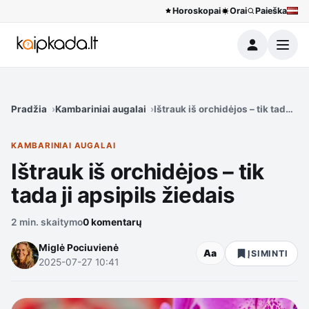
Horoskopai
Orai
Paieška
Meniu
Pradžia
Kambariniai augalai
Ištrauk iš orchidėjos – tik tada ji 
KAMBARINIAI AUGALAI
Ištrauk iš orchidėjos – tik
tada ji apsipils žiedais
2 min. skaitymo
0 komentarų
Miglė Pociuvienė
Aa
ĮSIMINTI
2025-07-27 10:41