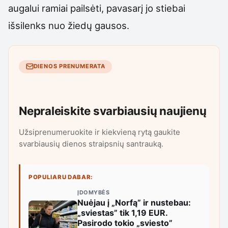
augalui ramiai pailsėti, pavasarį jo stiebai
išsilenks nuo žiedų gausos.
DIENOS PRENUMERATA
Nepraleiskite svarbiausių naujienų
Užsiprenumeruokite ir kiekvieną rytą gaukite
svarbiausių dienos straipsnių santrauką.
POPULIARU DABAR:
ĮDOMYBĖS
Nuėjau į „Norfą” ir nustebau:
„sviestas” tik 1,19 EUR.
Pasirodo tokio „sviesto”