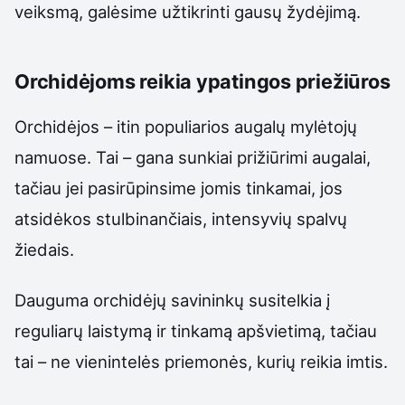
veiksmą, galėsime užtikrinti gausų žydėjimą.
Orchidėjoms reikia ypatingos priežiūros
Orchidėjos – itin populiarios augalų mylėtojų
namuose. Tai – gana sunkiai prižiūrimi augalai,
tačiau jei pasirūpinsime jomis tinkamai, jos
atsidėkos stulbinančiais, intensyvių spalvų
žiedais.
Dauguma orchidėjų savininkų susitelkia į
reguliarų laistymą ir tinkamą apšvietimą, tačiau
tai – ne vienintelės priemonės, kurių reikia imtis.