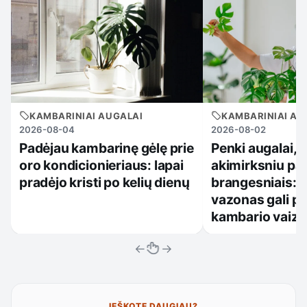
KAMBARINIAI AUGALAI
KAMBARINIAI AU
2026-08-04
2026-08-02
Padėjau kambarinę gėlę prie
Penki augalai, 
oro kondicionieriaus: lapai
akimirksniu pa
pradėjo kristi po kelių dienų
brangesniais: 
vazonas gali pa
kambario vaiz
←
→
IEŠKOTE DAUGIAU?