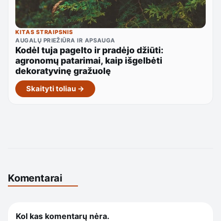
KITAS STRAIPSNIS
AUGALŲ PRIEŽIŪRA IR APSAUGA
Kodėl tuja pagelto ir pradėjo džiūti:
agronomų patarimai, kaip išgelbėti
dekoratyvinę gražuolę
Skaityti toliau →
Komentarai
Kol kas komentarų nėra.