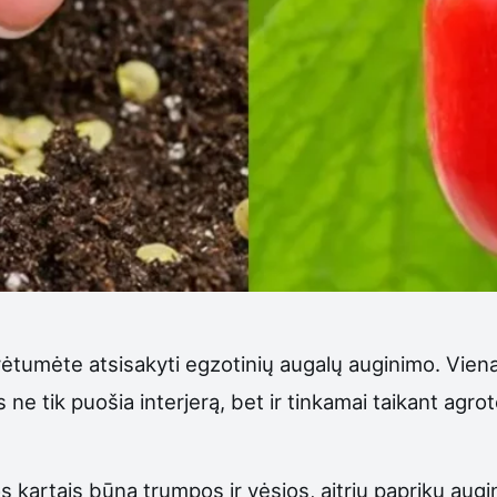
rėtumėte atsisakyti egzotinių augalų auginimo. Vie
e tik puošia interjerą, bet ir tinkamai taikant agrot
ros kartais būna trumpos ir vėsios, aitrių paprikų au