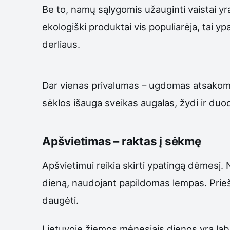
Be to, namų sąlygomis užauginti vaistai yr
ekologiški produktai vis populiarėja, tai y
derliaus.
Dar vienas privalumas – ugdomas atsakomyb
sėklos išauga sveikas augalas, žydi ir duod
Apšvietimas – raktas į sėkmę
Apšvietimui reikia skirti ypatingą dėmesį.
dieną, naudojant papildomas lempas. Prieši
daugėti.
Lietuvoje žiemos mėnesiais dienos yra laba