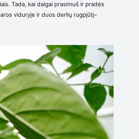
is. Tada, kai daigai prasimuš ir pradės
ros viduryje ir duos derlių rugpjūtį–