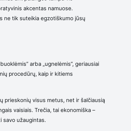
koratyvinis akcentas namuose.
is ne tik suteikia egzotiškumo jūsų
žibuoklėmis” arba „ugnelėmis”, geriausiai
ių procedūrų, kaip ir kitiems
ų prieskonių visus metus, net ir šalčiausią
gais vaisiais. Trečia, tai ekonomiška –
i savo užaugintas.