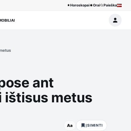
Horoskopai
Orai
Paieška
OBILIAI
 metus
lpose ant
i ištisus metus
Aa
ĮSIMINTI