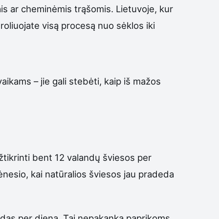
ais ar cheminėmis trąšomis. Lietuvoje, kur
roliuojate visą procesą nuo sėklos iki
kams – jie gali stebėti, kaip iš mažos
žtikrinti bent 12 valandų šviesos per
ėnesio, kai natūralios šviesos jau pradeda
andas per dieną. Tai nepakanka paprikoms,