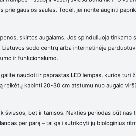
usios prie gausios saulės. Todėl, jei norite auginti pa
penos, skirtos augalams. Jos spinduliuoja tinkamo sp
 Lietuvos sodo centrų arba internetinėje parduotuvė
gumo ir funkcionalumo.
, galite naudoti ir paprastas LED lempas, kurios turi
 reikėtų kabinti 20-30 cm atstumu nuo augalo viršūn
tik šviesos, bet ir tamsos. Nakties periodas būtina
as per parą – tai gali sutrikdyti jų biologinius ritmu