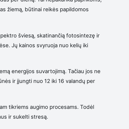
prikas žiemą, būtinai reikės papildomos
ektro šviesą, skatinančią fotosintezę ir
se. Jų kainos svyruoja nuo kelių iki
 žemą energijos suvartojimą. Tačiau jos ne
ės ir įjungti nuo 12 iki 16 valandų per
s tam tikriems augimo procesams. Todėl
s ir sukelti stresą.