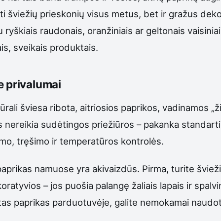
ėti šviežių prieskonių visus metus, bet ir gražus de
yškiais raudonais, oranžiniais ar geltonais vaisinia
iais, sveikais produktais.
e privalumai
tūrali šviesa ribota, aitriosios paprikos, vadinamos „
nereikia sudėtingos priežiūros – pakanka standartin
mo, tręšimo ir temperatūros kontrolės.
 paprikas namuose yra akivaizdūs. Pirma, turite švieži
atyvios – jos puošia palangę žaliais lapais ir spalvin
intas paprikas parduotuvėje, galite nemokamai naudot