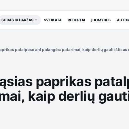
SODAS IR DARŽAS
SVEIKATA
RECEPTAI
ĮDOMYBĖS
AUTOM
paprikas patalpose ant palangės: patarimai, kaip derlių gauti ištisus
riąsias paprikas pata
mai, kaip derlių gaut