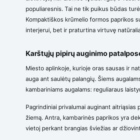
populiaresnis. Tai ne tik puikus būdas tur
Kompaktiškos krūmelio formos paprikos su r
interjerui, bet ir praturtina virtuvę natūral
Karštųjų pipirų auginimo patalpos
Miesto aplinkoje, kurioje oras sausas ir na
auga ant saulėtų palangių. Šiems augalams 
kambariniams augalams: reguliaraus laisty
Pagrindiniai privalumai auginant aitriąsias
žiemą. Antra, kambarinės paprikos yra dekor
vietoj perkant brangias šviežias ar džiov