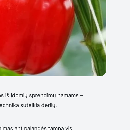
nas iš įdomių sprendimų namams –
echniką suteikia derlių.
ginimas ant palangės tampa vis