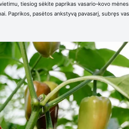
ietimu, tiesiog sėkite paprikas vasario–kovo mėnesia
ai. Paprikos, pasėtos ankstyvą pavasarį, subręs vasa