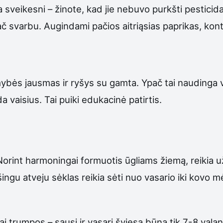
a sveikesni – žinote, kad jie nebuvo purkšti pesticid
pač svarbu. Augindami pačios aitriąsias paprikas, kont
ės jausmas ir ryšys su gamta. Ypač tai naudinga vai
a vaisius. Tai puiki edukacinė patirtis.
 Norint harmoningai formuotis ūgliams žiemą, reikia u
ngu atveju sėklas reikia sėti nuo vasario iki kovo m
i trumpos – sausį ir vasarį šviesa būna tik 7-8 val