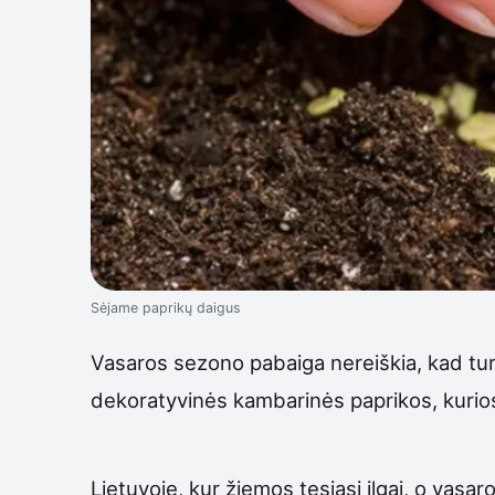
Sėjame paprikų daigus
Vasaros sezono pabaiga nereiškia, kad tu
dekoratyvinės kambarinės paprikos, kurios n
Lietuvoje, kur žiemos tęsiasi ilgai, o vasa