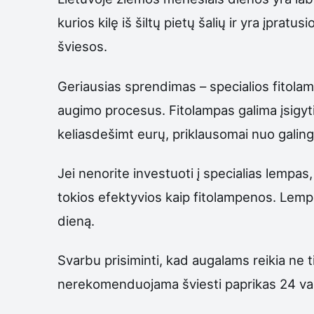
kurios kilę iš šiltų pietų šalių ir yra įprat
šviesos.
Geriausias sprendimas – specialios fitolam
augimo procesus. Fitolampas galima įsigyti
keliasdešimt eurų, priklausomai nuo galin
Jei nenorite investuoti į specialias lempas
tokios efektyvios kaip fitolampenos. Lempą
dieną.
Svarbu prisiminti, kad augalams reikia ne 
nerekomenduojama šviesti paprikas 24 valand