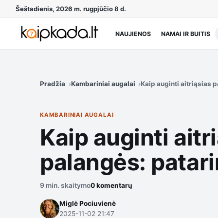
Šeštadienis, 2026 m. rugpjūčio 8 d.
NAUJIENOS
NAMAI IR BUITIS
Pradžia
Kambariniai augalai
Kaip auginti aitriąsias 
KAMBARINIAI AUGALAI
Kaip auginti ait
palangės: patari
9 min. skaitymo
0 komentarų
Miglė Pociuvienė
2025-11-02 21:47