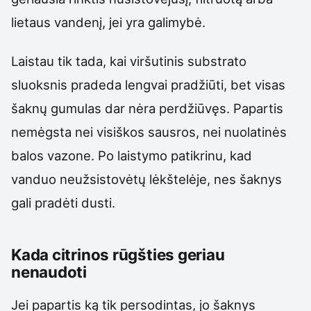
lietaus vandenį, jei yra galimybė.
Laistau tik tada, kai viršutinis substrato
sluoksnis pradeda lengvai pradžiūti, bet visas
šaknų gumulas dar nėra perdžiūvęs. Papartis
nemėgsta nei visiškos sausros, nei nuolatinės
balos vazone. Po laistymo patikrinu, kad
vanduo neužsistovėtų lėkštelėje, nes šaknys
gali pradėti dusti.
Kada citrinos rūgšties geriau
nenaudoti
Jei papartis ką tik persodintas, jo šaknys