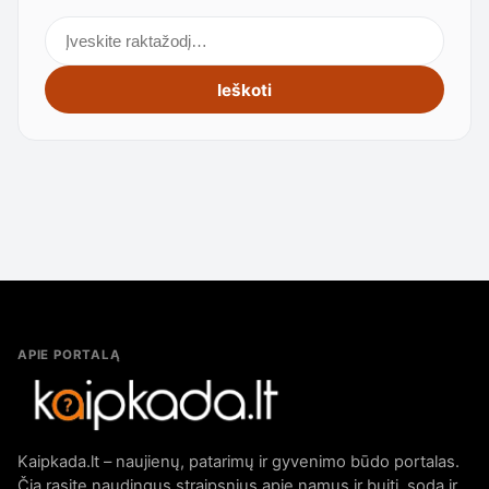
Ieškoti straipsnių
Ieškoti
APIE PORTALĄ
Kaipkada.lt – naujienų, patarimų ir gyvenimo būdo portalas.
Čia rasite naudingus straipsnius apie namus ir buitį, sodą ir