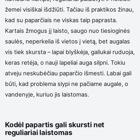
žemei visiškai išdžiūti. Tačiau iš praktikos žinau,
kad su paparčiais ne viskas taip paprasta.
Kartais žmogus jį laisto, saugo nuo tiesioginės
saulės, neperkelia iš vietos į vietą, bet augalas
vis tiek skursta – lapai blyškėja, galiukai ruduoja,
keras retėja, o nauji lapeliai auga silpni. Tokiu
atveju neskubėčiau paparčio išmesti. Labai gali
būti, kad problema slypi ne pačiame augale, o
vandenyje, kuriuo jis laistomas.
Kodėl papartis gali skursti net
reguliariai laistomas