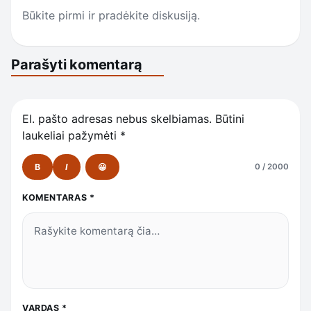
Būkite pirmi ir pradėkite diskusiją.
Parašyti komentarą
El. pašto adresas nebus skelbiamas.
Būtini
laukeliai pažymėti
*
B
I
😀
0 / 2000
KOMENTARAS
*
VARDAS
*