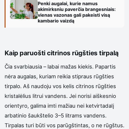
Penki augalai, kurie namus
akimirksniu paverčia brangesniais:
vienas vazonas gali pakeisti visą
kambario vaizdą
Kaip paruošti citrinos rūgšties tirpalą
Čia svarbiausia – labai mažas kiekis. Papartis
nėra augalas, kuriam reikia stipraus rūgšties
tirpalo. Aš naudoju vos kelis citrinos rūgšties
kristalėlius litrui vandens. Jei norisi aiškesnio
orientyro, galima imti mažiau nei ketvirtadalį
arbatinio šaukštelio 3–5 litrams vandens.
Tirpalas turi būti vos parūgštintas, o ne rūgštus.