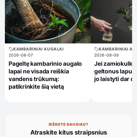
KAMBARINIAI AUGALAI
KAMBARINIAI AU
2026-08-07
2026-08-06
Pageltę kambarinio augalo
Jei zamiokulkas
lapai ne visada reiškia
geltonus lapus
vandens trūkumą:
jo laistyti dar 
patikrinkite šią vietą
IEŠKOTE DAUGIAU?
Atraskite kitus straipsnius