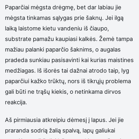
Paparčiai mėgsta drėgmę, bet dar labiau jie
mėgsta tinkamas sąlygas prie šaknų. Jei ilgą
laiką laistome kietu vandeniu iš čiaupo,
substrate pamažu kaupiasi kalkės. Žemė tampa
mažiau palanki paparčio šaknims, o augalas
pradeda sunkiau pasisavinti kai kurias maistines
medžiagas. Iš išorės tai dažnai atrodo taip, lyg
paparčiui kažko trūktų, nors iš tikrųjų problema
gali būti ne trąšų kiekis, o netinkama dirvos
reakcija.
Aš pirmiausia atkreipiu dėmesį į lapus. Jei jie
praranda sodrią žalią spalvą, lapų galiukai