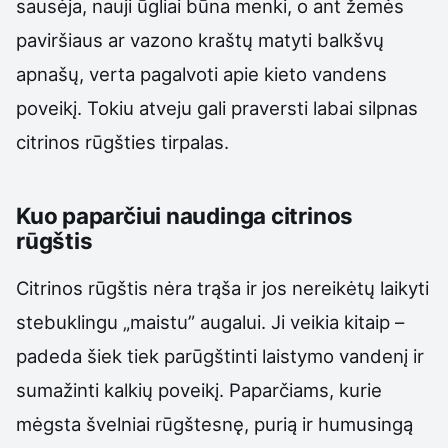
sausėja, nauji ūgliai būna menki, o ant žemės
paviršiaus ar vazono kraštų matyti balkšvų
apnašų, verta pagalvoti apie kieto vandens
poveikį. Tokiu atveju gali praversti labai silpnas
citrinos rūgšties tirpalas.
Kuo paparčiui naudinga citrinos
rūgštis
Citrinos rūgštis nėra trąša ir jos nereikėtų laikyti
stebuklingu „maistu” augalui. Ji veikia kitaip –
padeda šiek tiek parūgštinti laistymo vandenį ir
sumažinti kalkių poveikį. Paparčiams, kurie
mėgsta švelniai rūgštesnę, purią ir humusingą