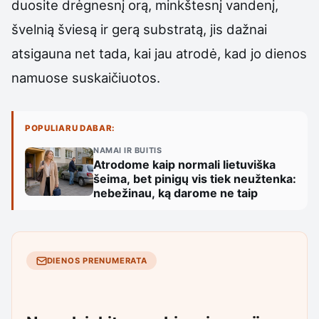
duosite drėgnesnį orą, minkštesnį vandenį,
švelnią šviesą ir gerą substratą, jis dažnai
atsigauna net tada, kai jau atrodė, kad jo dienos
namuose suskaičiuotos.
POPULIARU DABAR:
NAMAI IR BUITIS
Atrodome kaip normali lietuviška
šeima, bet pinigų vis tiek neužtenka:
nebežinau, ką darome ne taip
DIENOS PRENUMERATA