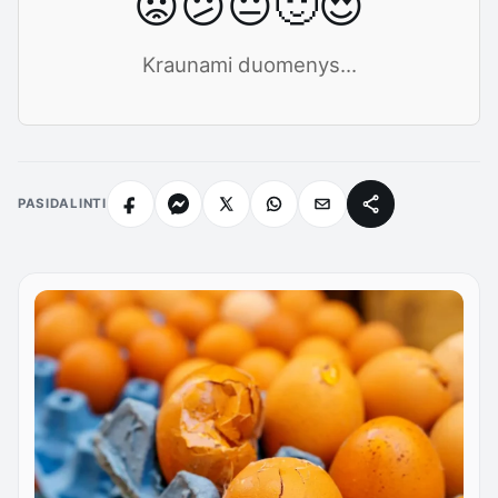
😡
😕
😐
🙂
😍
Kraunami duomenys...
PASIDALINTI