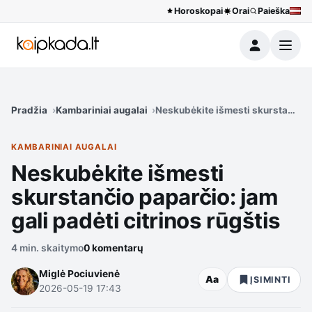
Horoskopai
Orai
Paieška
Meniu
Pradžia
Kambariniai augalai
Neskubėkite išmesti skurstančio p
KAMBARINIAI AUGALAI
Neskubėkite išmesti
skurstančio paparčio: jam
gali padėti citrinos rūgštis
4 min. skaitymo
0 komentarų
Miglė Pociuvienė
Aa
ĮSIMINTI
2026-05-19 17:43