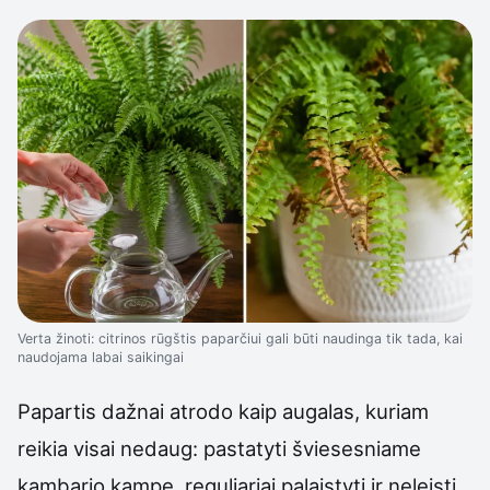
Verta žinoti: citrinos rūgštis paparčiui gali būti naudinga tik tada, kai
naudojama labai saikingai
Papartis dažnai atrodo kaip augalas, kuriam
reikia visai nedaug: pastatyti šviesesniame
kambario kampe, reguliariai palaistyti ir neleisti