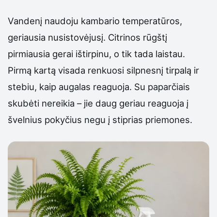
Vandenį naudoju kambario temperatūros,
geriausia nusistovėjusį. Citrinos rūgštį
pirmiausia gerai ištirpinu, o tik tada laistau.
Pirmą kartą visada renkuosi silpnesnį tirpalą ir
stebiu, kaip augalas reaguoja. Su paparčiais
skubėti nereikia – jie daug geriau reaguoja į
švelnius pokyčius negu į stiprias priemones.