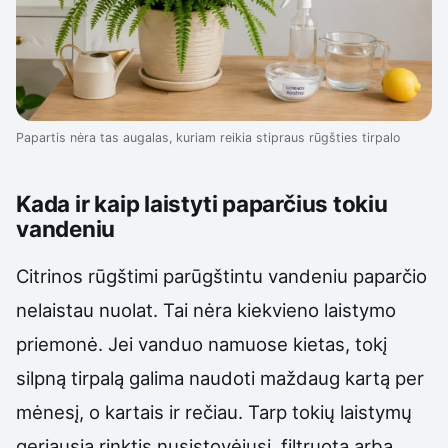
Papartis nėra tas augalas, kuriam reikia stipraus rūgšties tirpalo
Kada ir kaip laistyti paparčius tokiu
vandeniu
Citrinos rūgštimi parūgštintu vandeniu paparčio
nelaistau nuolat. Tai nėra kiekvieno laistymo
priemonė. Jei vanduo namuose kietas, tokį
silpną tirpalą galima naudoti maždaug kartą per
mėnesį, o kartais ir rečiau. Tarp tokių laistymų
geriausia rinktis nusistovėjusį, filtruotą arba