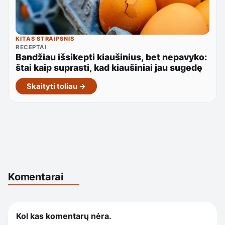
KITAS STRAIPSNIS
RECEPTAI
Bandžiau išsikepti kiaušinius, bet nepavyko:
štai kaip suprasti, kad kiaušiniai jau sugedę
Skaityti toliau →
Komentarai
Kol kas komentarų nėra.