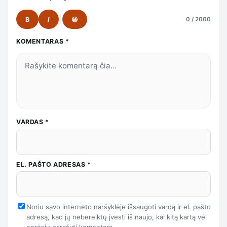
B
I
😀
0 / 2000
KOMENTARAS
*
VARDAS
*
EL. PAŠTO ADRESAS
*
Noriu savo interneto naršyklėje išsaugoti vardą ir el. pašto
adresą, kad jų nebereiktų įvesti iš naujo, kai kitą kartą vėl