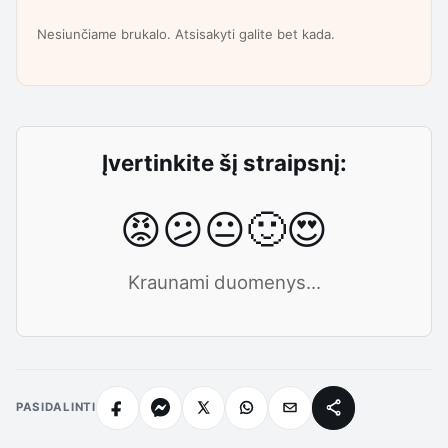
Nesiunčiame brukalo. Atsisakyti galite bet kada.
Įvertinkite šį straipsnį:
😡
😕
😐
🙂
😍
Kraunami duomenys...
PASIDALINTI