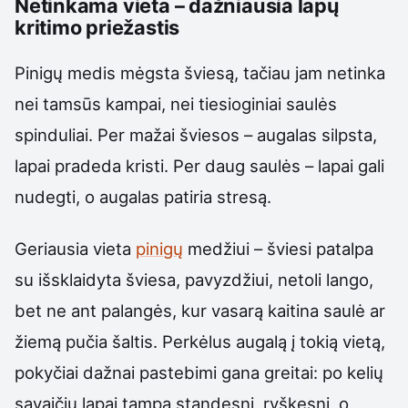
Netinkama vieta – dažniausia lapų
kritimo priežastis
Pinigų medis mėgsta šviesą, tačiau jam netinka
nei tamsūs kampai, nei tiesioginiai saulės
spinduliai. Per mažai šviesos – augalas silpsta,
lapai pradeda kristi. Per daug saulės – lapai gali
nudegti, o augalas patiria stresą.
Geriausia vieta
pinigų
medžiui – šviesi patalpa
su išsklaidyta šviesa, pavyzdžiui, netoli lango,
bet ne ant palangės, kur vasarą kaitina saulė ar
žiemą pučia šaltis. Perkėlus augalą į tokią vietą,
pokyčiai dažnai pastebimi gana greitai: po kelių
savaičių lapai tampa standesni, ryškesni, o