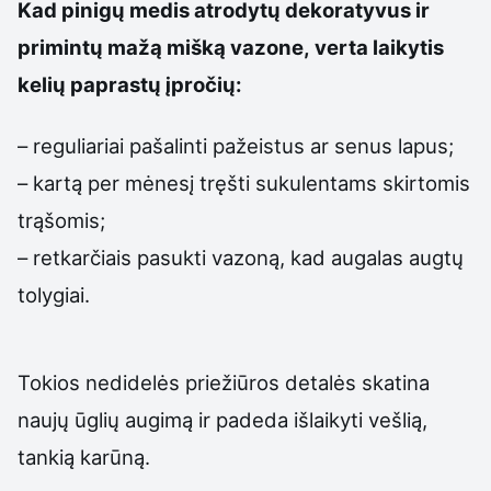
Kad pinigų medis atrodytų dekoratyvus ir
primintų mažą mišką vazone, verta laikytis
kelių paprastų įpročių:
– reguliariai pašalinti pažeistus ar senus lapus;
– kartą per mėnesį tręšti sukulentams skirtomis
trąšomis;
– retkarčiais pasukti vazoną, kad augalas augtų
tolygiai.
Tokios nedidelės priežiūros detalės skatina
naujų ūglių augimą ir padeda išlaikyti vešlią,
tankią karūną.