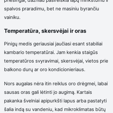
priešingai, dažniau pasireiškia lapų minkštumu ir
spalvos praradimu, bet ne masiniu byrančiu
vainiku.
Temperatūra, skersvėjai ir oras
Pinigų medis geriausiai jaučiasi esant stabiliai
kambario temperatūrai. Jam kenkia staigūs
temperatūros svyravimai, skersvėjai, vietos prie
balkono durų ar oro kondicionieriaus.
Nors augalas nėra itin reiklus oro drėgmei, labai
sausas oras gali lėtinti jo augimą. Kartais
pakanka švelniai apipurkšti lapus arba pastatyti
šalia indą su vandeniu, kad mikroklimatas būtų