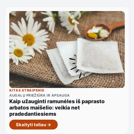
KITAS STRAIPSNIS
AUGALŲ PRIEŽIŪRA IR APSAUGA
Kaip užauginti ramunėles iš paprasto
arbatos maišelio: veikia net
pradedantiesiems
Skaityti toliau →