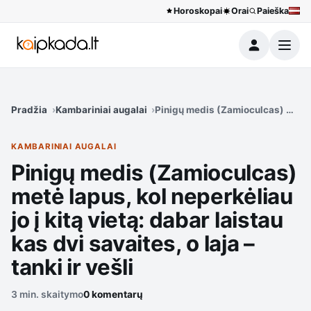
Horoskopai
Orai
Paieška
Meniu
Pradžia
Kambariniai augalai
Pinigų medis (Zamioculcas) metė lap
KAMBARINIAI AUGALAI
Pinigų medis (Zamioculcas)
metė lapus, kol neperkėliau
jo į kitą vietą: dabar laistau
kas dvi savaites, o laja –
tanki ir vešli
3 min. skaitymo
0 komentarų