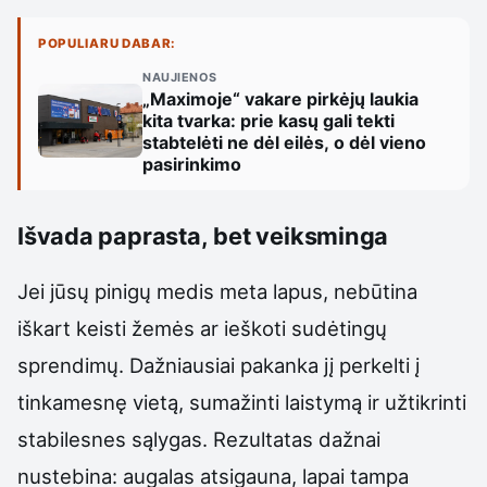
POPULIARU DABAR:
NAUJIENOS
„Maximoje“ vakare pirkėjų laukia
kita tvarka: prie kasų gali tekti
stabtelėti ne dėl eilės, o dėl vieno
pasirinkimo
Išvada paprasta, bet veiksminga
Jei jūsų pinigų medis meta lapus, nebūtina
iškart keisti žemės ar ieškoti sudėtingų
sprendimų. Dažniausiai pakanka jį perkelti į
tinkamesnę vietą, sumažinti laistymą ir užtikrinti
stabilesnes sąlygas. Rezultatas dažnai
nustebina: augalas atsigauna, lapai tampa