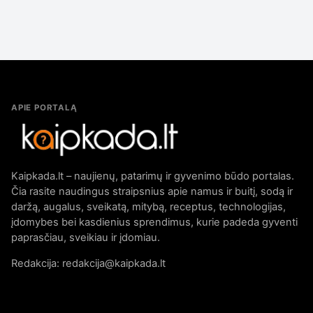
APIE PORTALĄ
Kaipkada.lt – naujienų, patarimų ir gyvenimo būdo portalas.
Čia rasite naudingus straipsnius apie namus ir buitį, sodą ir
daržą, augalus, sveikatą, mitybą, receptus, technologijas,
įdomybes bei kasdienius sprendimus, kurie padeda gyventi
paprasčiau, sveikiau ir įdomiau.
Redakcija: redakcija@kaipkada.lt