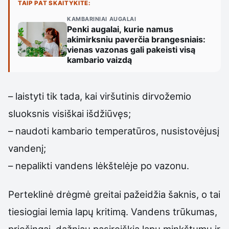
TAIP PAT SKAITYKITE:
KAMBARINIAI AUGALAI
Penki augalai, kurie namus
akimirksniu paverčia brangesniais:
vienas vazonas gali pakeisti visą
kambario vaizdą
– laistyti tik tada, kai viršutinis dirvožemio
sluoksnis visiškai išdžiūvęs;
– naudoti kambario temperatūros, nusistovėjusį
vandenį;
– nepalikti vandens lėkštelėje po vazonu.
Perteklinė drėgmė greitai pažeidžia šaknis, o tai
tiesiogiai lemia lapų kritimą. Vandens trūkumas,