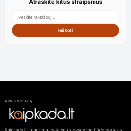
Atraskite kitus straipsnius
Ieškoti straipsnių
Ieškoti
APIE PORTALĄ
Kaipkada.lt – naujienų, patarimų ir gyvenimo būdo portalas.