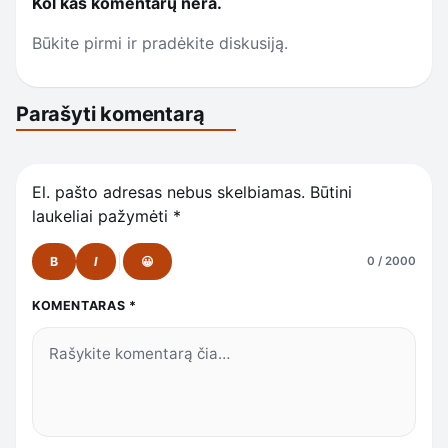
Kol kas komentarų nėra.
Būkite pirmi ir pradėkite diskusiją.
Parašyti komentarą
El. pašto adresas nebus skelbiamas.
Būtini
laukeliai pažymėti
*
B
I
😀
0 / 2000
KOMENTARAS
*