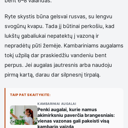
bent 6–8 valandas.
Ryte skystis būna gelsvai rusvas, su lengvu
svogūnų kvapu. Tada jį būtinai perkošiu, kad
lukštų gabaliukai nepatektų į vazoną ir
nepradėtų pūti žemėje. Kambariniams augalams
tokį užpilą dar praskiedžiu vandeniu bent
perpus. Jei augalas jautresnis arba naudoju
pirmą kartą, darau dar silpnesnį tirpalą.
TAIP PAT SKAITYKITE:
KAMBARINIAI AUGALAI
Penki augalai, kurie namus
akimirksniu paverčia brangesniais:
vienas vazonas gali pakeisti visą
kambario vaizdą