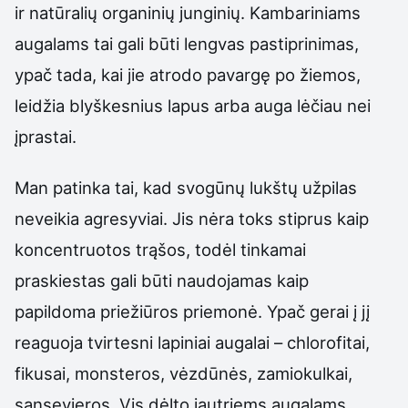
ir natūralių organinių junginių. Kambariniams
augalams tai gali būti lengvas pastiprinimas,
ypač tada, kai jie atrodo pavargę po žiemos,
leidžia blyškesnius lapus arba auga lėčiau nei
įprastai.
Man patinka tai, kad svogūnų lukštų užpilas
neveikia agresyviai. Jis nėra toks stiprus kaip
koncentruotos trąšos, todėl tinkamai
praskiestas gali būti naudojamas kaip
papildoma priežiūros priemonė. Ypač gerai į jį
reaguoja tvirtesni lapiniai augalai – chlorofitai,
fikusai, monsteros, vėzdūnės, zamiokulkai,
sansevjeros. Vis dėlto jautriems augalams,