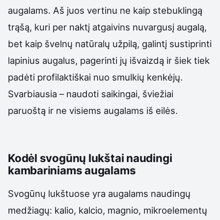
augalams. Aš juos vertinu ne kaip stebuklingą
trąšą, kuri per naktį atgaivins nuvargusį augalą,
bet kaip švelnų natūralų užpilą, galintį sustiprinti
lapinius augalus, pagerinti jų išvaizdą ir šiek tiek
padėti profilaktiškai nuo smulkių kenkėjų.
Svarbiausia – naudoti saikingai, šviežiai
paruoštą ir ne visiems augalams iš eilės.
Kodėl svogūnų lukštai naudingi
kambariniams augalams
Svogūnų lukštuose yra augalams naudingų
medžiagų: kalio, kalcio, magnio, mikroelementų