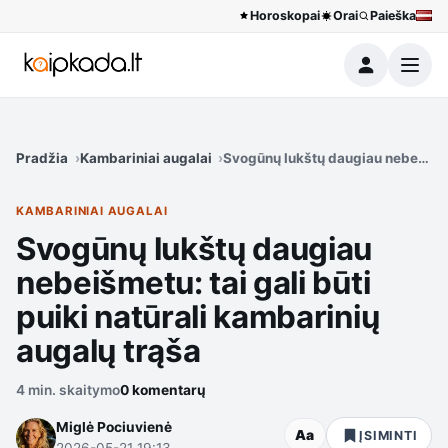
Horoskopai
Orai
Paieška
Meniu
Pradžia
Kambariniai augalai
Svogūnų lukštų daugiau nebeišmetu
KAMBARINIAI AUGALAI
Svogūnų lukštų daugiau
nebeišmetu: tai gali būti
puiki natūrali kambarinių
augalų trąša
4 min. skaitymo
0 komentarų
Miglė Pociuvienė
Aa
ĮSIMINTI
2026-05-21 19:13