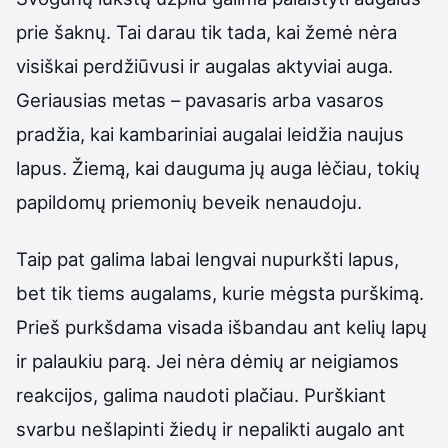
prie šaknų. Tai darau tik tada, kai žemė nėra
visiškai perdžiūvusi ir augalas aktyviai auga.
Geriausias metas – pavasaris arba vasaros
pradžia, kai kambariniai augalai leidžia naujus
lapus. Žiemą, kai dauguma jų auga lėčiau, tokių
papildomų priemonių beveik nenaudoju.
Taip pat galima labai lengvai nupurkšti lapus,
bet tik tiems augalams, kurie mėgsta purškimą.
Prieš purkšdama visada išbandau ant kelių lapų
ir palaukiu parą. Jei nėra dėmių ar neigiamos
reakcijos, galima naudoti plačiau. Purškiant
svarbu nešlapinti žiedų ir nepalikti augalo ant