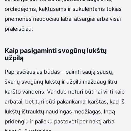
orchidėjoms, kaktusams ir sukulentams tokias
priemones naudočiau labai atsargiai arba visai
praleisčiau.
Kaip pasigaminti svogūnų lukštų
užpilą
Paprasčiausias būdas – paimti saują sausų,
švarių svogūnų lukštų ir užpilti maždaug litru
karšto vandens. Vanduo neturi būtinai virti kaip
arbatai, bet turi būti pakankamai karštas, kad iš
lukštų ištrauktų naudingas medžiagas. Indą
pridengiu ir palieku pastovėti per naktį arba