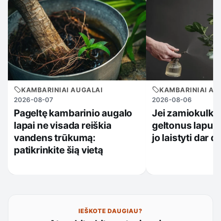
KAMBARINIAI AUGALAI
KAMBARINIAI AU
2026-08-07
2026-08-06
Pageltę kambarinio augalo
Jei zamiokulkas
lapai ne visada reiškia
geltonus lapus
vandens trūkumą:
jo laistyti dar 
patikrinkite šią vietą
IEŠKOTE DAUGIAU?