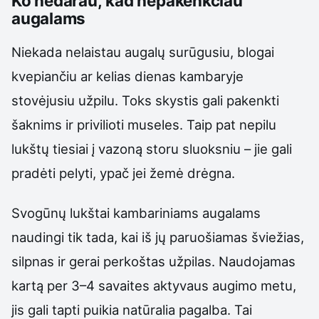
Ko nedarau, kad nepakenkčiau
augalams
Niekada nelaistau augalų surūgusiu, blogai
kvepiančiu ar kelias dienas kambaryje
stovėjusiu užpilu. Toks skystis gali pakenkti
šaknims ir privilioti museles. Taip pat nepilu
lukštų tiesiai į vazoną storu sluoksniu – jie gali
pradėti pelyti, ypač jei žemė drėgna.
Svogūnų lukštai kambariniams augalams
naudingi tik tada, kai iš jų paruošiamas šviežias,
silpnas ir gerai perkoštas užpilas. Naudojamas
kartą per 3–4 savaites aktyvaus augimo metu,
jis gali tapti puikia natūralia pagalba. Tai