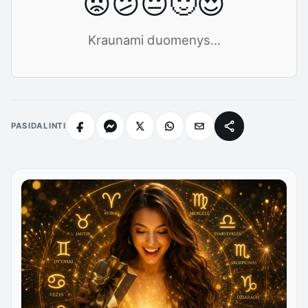
😡
😕
😐
🙂
😍
Kraunami duomenys...
PASIDALINTI