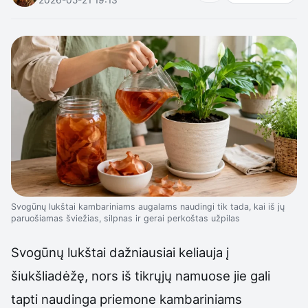
Svogūnų lukštai kambariniams augalams naudingi tik tada, kai iš jų
paruošiamas šviežias, silpnas ir gerai perkoštas užpilas
Svogūnų lukštai dažniausiai keliauja į
šiukšliadėžę, nors iš tikrųjų namuose jie gali
tapti naudinga priemone kambariniams