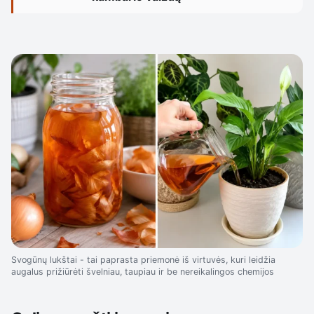
Svogūnų lukštai - tai paprasta priemonė iš virtuvės, kuri leidžia
augalus prižiūrėti švelniau, taupiau ir be nereikalingos chemijos