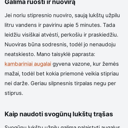
Galima ruošti ir nuovirą
Jei noriu stipresnio nuoviro, saują lukštų užpilu
litru vandens ir pavirinu apie 5 minutes. Tada
leidžiu visiškai atvėsti, perkošiu ir praskiedžiu.
Nuoviras būna sodresnis, todėl jo nenaudoju
neatskiesto. Mano taisyklė paprasta:
kambariniai augalai
gyvena vazone, kur žemės
mažai, todėl bet kokia priemonė veikia stipriau
nei darže. Geriau silpnesnis tirpalas negu per
stiprus.
Kaip naudoti svogūnų lukštų trąšas
Svogūnų lukštų užpilu galima palaistyti augalus