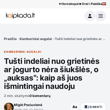
Horoskopai
Orai
Paieška
Meniu
Pradžia
Kambariniai augalai
Tušti indeliai nuo grietinės ar jog
KAMBARINIAI AUGALAI
Tušti indeliai nuo grietinės
ar jogurto nėra šiukšlės, o
„auksas”: kaip aš juos
išmintingai naudoju
2 min. skaitymo
0 komentarų
Miglė Pociuvienė
Aa
ĮSIMINTI
2025-09-12 08:00