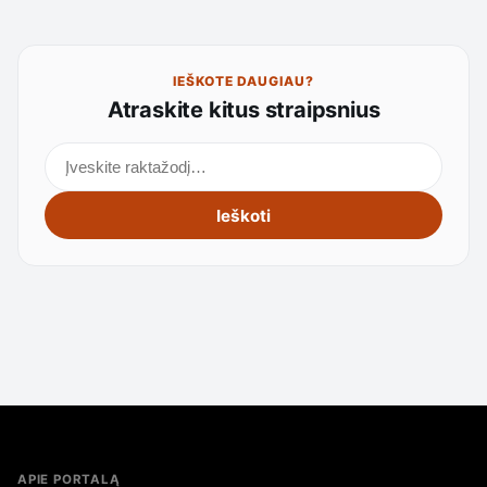
IEŠKOTE DAUGIAU?
Atraskite kitus straipsnius
Ieškoti straipsnių
Ieškoti
APIE PORTALĄ