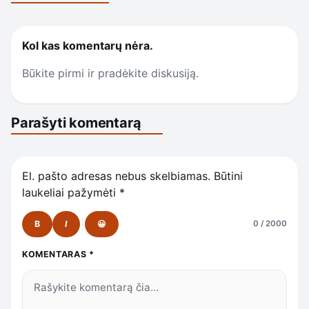
Kol kas komentarų nėra.
Būkite pirmi ir pradėkite diskusiją.
Parašyti komentarą
El. pašto adresas nebus skelbiamas.
Būtini
laukeliai pažymėti
*
B
I
😀
0 / 2000
KOMENTARAS
*