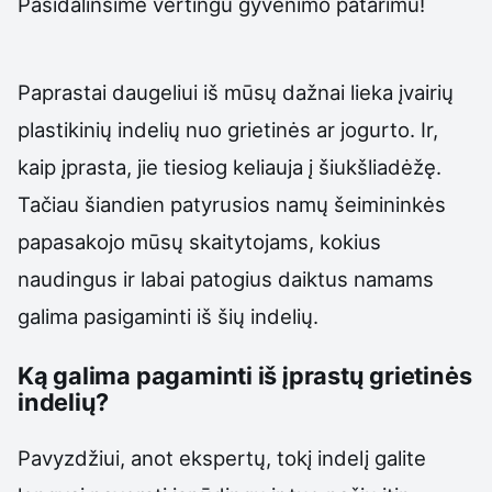
Pasidalinsime vertingu gyvenimo patarimu!
Paprastai daugeliui iš mūsų dažnai lieka įvairių
plastikinių indelių nuo grietinės ar jogurto. Ir,
kaip įprasta, jie tiesiog keliauja į šiukšliadėžę.
Tačiau šiandien patyrusios namų šeimininkės
papasakojo mūsų skaitytojams, kokius
naudingus ir labai patogius daiktus namams
galima pasigaminti iš šių indelių.
Ką galima pagaminti iš įprastų grietinės
indelių?
Pavyzdžiui, anot ekspertų, tokį indelį galite