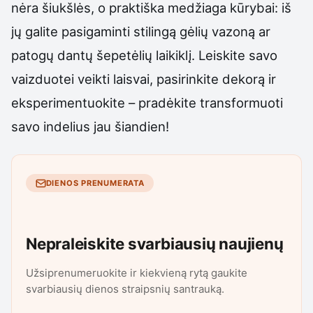
nėra šiukšlės, o praktiška medžiaga kūrybai: iš
jų galite pasigaminti stilingą gėlių vazoną ar
patogų dantų šepetėlių laikiklį. Leiskite savo
vaizduotei veikti laisvai, pasirinkite dekorą ir
eksperimentuokite – pradėkite transformuoti
savo indelius jau šiandien!
DIENOS PRENUMERATA
Nepraleiskite svarbiausių naujienų
Užsiprenumeruokite ir kiekvieną rytą gaukite
svarbiausių dienos straipsnių santrauką.