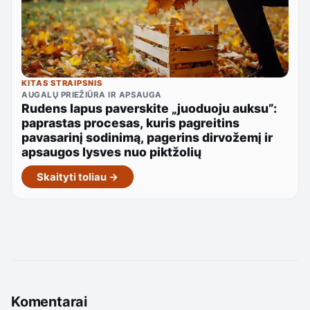
KITAS STRAIPSNIS
AUGALŲ PRIEŽIŪRA IR APSAUGA
Rudens lapus paverskite „juoduoju auksu”:
paprastas procesas, kuris pagreitins
pavasarinį sodinimą, pagerins dirvožemį ir
apsaugos lysves nuo piktžolių
Skaityti toliau →
Komentarai