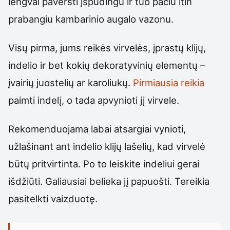
lengvai paversti įspūdingu ir tuo pačiu itin
prabangiu kambarinio augalo vazonu.
Visų pirma, jums reikės virvelės, įprastų klijų,
indelio ir bet kokių dekoratyvinių elementų –
įvairių juostelių ar karoliukų.
Pirmiausia reikia
paimti indelį, o tada apvynioti jį virvele.
Rekomenduojama labai atsargiai vynioti,
užlašinant ant indelio klijų lašelių, kad virvelė
būtų pritvirtinta. Po to leiskite indeliui gerai
išdžiūti. Galiausiai belieka jį papuošti. Tereikia
pasitelkti vaizduotę.