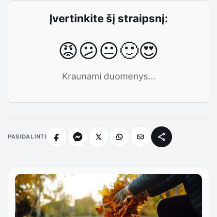
Įvertinkite šį straipsnį:
😡
😕
😐
🙂
😍
Kraunami duomenys...
PASIDALINTI