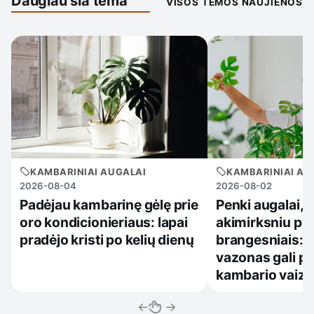
Daugiau šia tema
VISOS TEMOS NAUJIENOS
KAMBARINIAI AUGALAI
KAMBARINIAI AU
2026-08-04
2026-08-02
Padėjau kambarinę gėlę prie
Penki augalai, 
oro kondicionieriaus: lapai
akimirksniu pa
pradėjo kristi po kelių dienų
brangesniais: 
vazonas gali pa
kambario vaiz
←
→