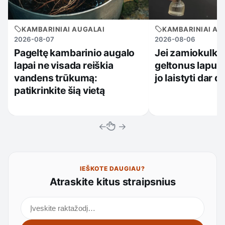
KAMBARINIAI AUGALAI
KAMBARINIAI AU
2026-08-07
2026-08-06
Pageltę kambarinio augalo
Jei zamiokulkas
lapai ne visada reiškia
geltonus lapus
vandens trūkumą:
jo laistyti dar 
patikrinkite šią vietą
←
→
IEŠKOTE DAUGIAU?
Atraskite kitus straipsnius
Ieškoti straipsnių