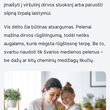
įmaišyti į viršutinį dirvos sluoksnį arba paruošti
silpną tirpalą laistymui.
Vis dėlto čia būtinas atsargumas. Pelenai
mažina dirvos rūgštingumą, todėl netiks
augalams, kurie mėgsta rūgštesnę terpę. Be to,
svarbu naudoti tik švarios medienos pelenus –
be dažų ar kitų cheminių medžiagų likučių.