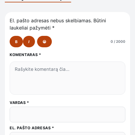
El. pašto adresas nebus skelbiamas.
Būtini
laukeliai pažymėti
*
B
I
😀
0 / 2000
KOMENTARAS
*
VARDAS
*
EL. PAŠTO ADRESAS
*