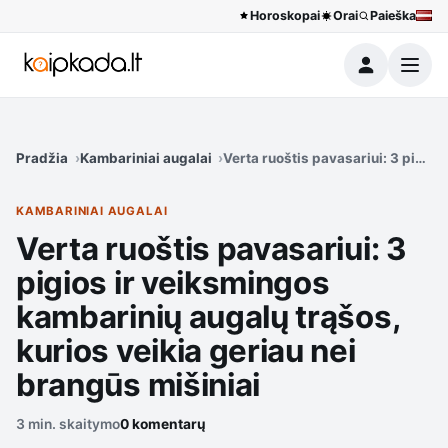
Horoskopai
Orai
Paieška
Meniu
Pradžia
Kambariniai augalai
Verta ruoštis pavasariui: 3 pigios
KAMBARINIAI AUGALAI
Verta ruoštis pavasariui: 3
pigios ir veiksmingos
kambarinių augalų trąšos,
kurios veikia geriau nei
brangūs mišiniai
3 min. skaitymo
0 komentarų