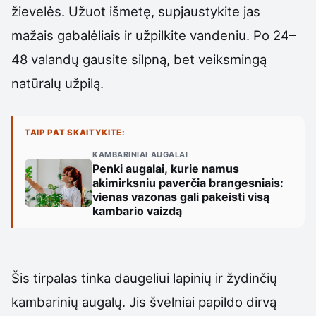
žievelės. Užuot išmetę, supjaustykite jas
mažais gabalėliais ir užpilkite vandeniu. Po 24–
48 valandų gausite silpną, bet veiksmingą
natūralų užpilą.
TAIP PAT SKAITYKITE:
KAMBARINIAI AUGALAI
Penki augalai, kurie namus
akimirksniu paverčia brangesniais:
vienas vazonas gali pakeisti visą
kambario vaizdą
Šis tirpalas tinka daugeliui lapinių ir žydinčių
kambarinių augalų. Jis švelniai papildo dirvą