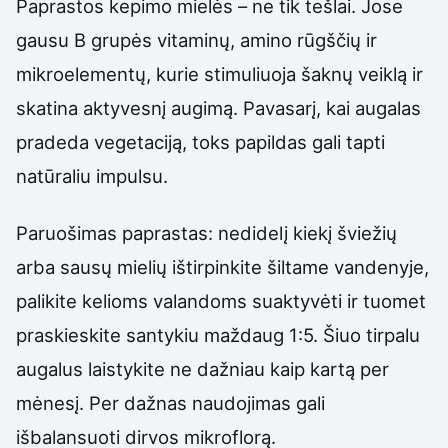
Paprastos kepimo mielės – ne tik tešlai. Jose
gausu B grupės vitaminų, amino rūgščių ir
mikroelementų, kurie stimuliuoja šaknų veiklą ir
skatina aktyvesnį augimą. Pavasarį, kai augalas
pradeda vegetaciją, toks papildas gali tapti
natūraliu impulsu.
Paruošimas paprastas: nedidelį kiekį šviežių
arba sausų mielių ištirpinkite šiltame vandenyje,
palikite kelioms valandoms suaktyvėti ir tuomet
praskieskite santykiu maždaug 1:5. Šiuo tirpalu
augalus laistykite ne dažniau kaip kartą per
mėnesį. Per dažnas naudojimas gali
išbalansuoti dirvos mikroflorą.