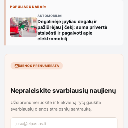
POPULIARU DABAR:
AUTOMOBILIAI
Degalinėje įpyliau degalų ir
pažiūrėjau į čekį: suma privertė
atsisėsti ir pagalvoti apie
elektromobilį
DIENOS PRENUMERATA
Nepraleiskite svarbiausių naujienų
Užsiprenumeruokite ir kiekvieną rytą gaukite
svarbiausių dienos straipsnių santrauką.