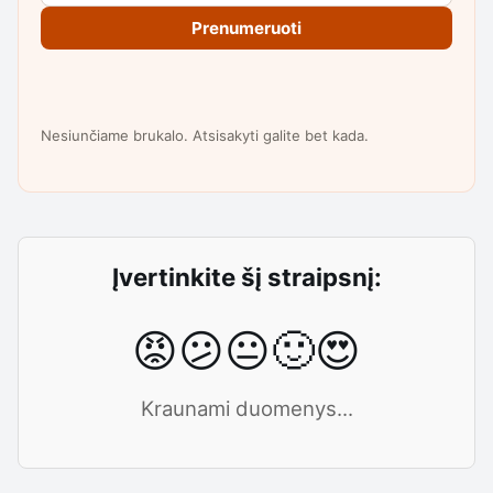
Prenumeruoti
Nesiunčiame brukalo. Atsisakyti galite bet kada.
Įvertinkite šį straipsnį:
😡
😕
😐
🙂
😍
Kraunami duomenys...