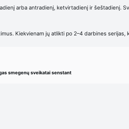
adienį arba antradienį, ketvirtadienį ir šeštadienį. Sv
timus. Kiekvienam jų atlikti po 2–4 darbines serijas,
ngas smegenų sveikatai senstant