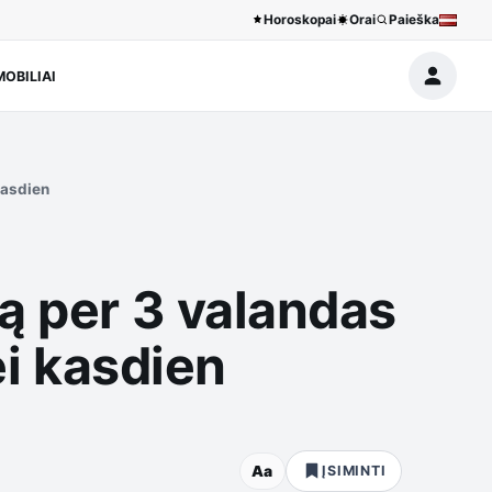
Horoskopai
Orai
Paieška
OBILIAI
kasdien
ą per 3 valandas
ei kasdien
Aa
ĮSIMINTI