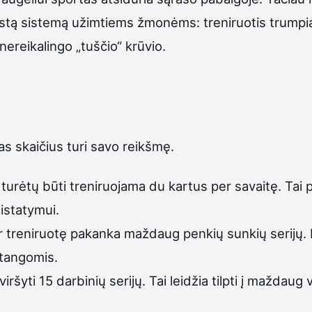
astą sistemą užimtiems žmonėms: treniruotis trumpia
ereikalingo „tuščio“ krūvio.
s skaičius turi savo reikšmę.
 turėtų būti treniruojama du kartus per savaitę. T
sistatymui.
r treniruotę pakanka maždaug penkių sunkių serijų. 
stangomis.
ršyti 15 darbinių serijų. Tai leidžia tilpti į maždaug v