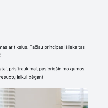
mas ar tikslus. Tačiau principas išlieka tas
.
stai, prisitraukimai, pasipriešinimo gumos,
resuotų laikui bėgant.