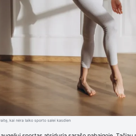
itę, kai nėra laiko sporto salei kasdien
daugeliui sportas atsiduria sąrašo pabaigoje. Tačia