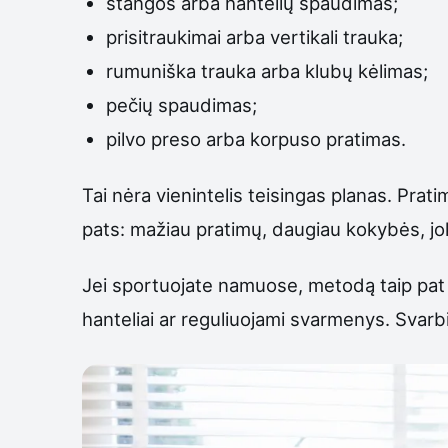
štangos arba hantelių spaudimas;
prisitraukimai arba vertikali trauka;
rumuniška trauka arba klubų kėlimas;
pečių spaudimas;
pilvo preso arba korpuso pratimas.
Tai nėra vienintelis teisingas planas. Pratim
pats: mažiau pratimų, daugiau kokybės, jokių
Jei sportuojate namuose, metodą taip pat ga
hanteliai ar reguliuojami svarmenys. Svarb