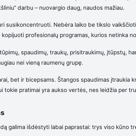
iukšliniu“ darbu – nuovargio daug, naudos mažiau.
uri susikoncentruoti. Nebėra laiko be tikslo vaikščioti
 kopijuoti profesionalų programas, kurios netinka no
itūpimų, spaudimų, traukų, prisitraukimų, įtūpstų, han
augiau nei vieną raumenų grupę.
arai, bet ir bicepsams. Štangos spaudimas įtraukia kr
tokie pratimai yra aukso vertės, nes leidžia per tr
as
etodą galima išdėstyti labai paprastai: trys viso kūn