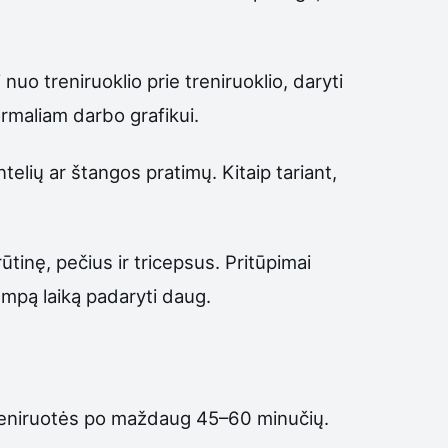
 nuo treniruoklio prie treniruoklio, daryti
rmaliam darbo grafikui.
telių ar štangos pratimų. Kitaip tariant,
ūtinę, pečius ir tricepsus. Pritūpimai
umpą laiką padaryti daug.
o treniruotės po maždaug 45–60 minučių.