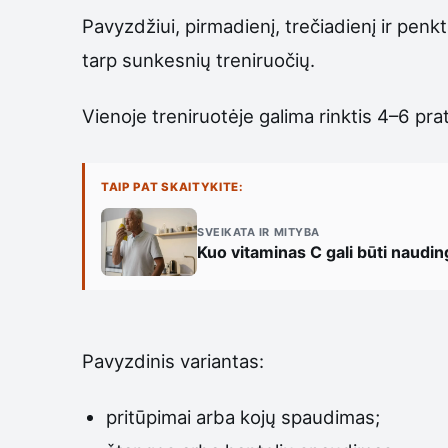
Pavyzdžiui, pirmadienį, trečiadienį ir penkt
tarp sunkesnių treniruočių.
Vienoje treniruotėje galima rinktis 4–6 pra
TAIP PAT SKAITYKITE:
SVEIKATA IR MITYBA
Kuo vitaminas C gali būti naudi
Pavyzdinis variantas:
pritūpimai arba kojų spaudimas;