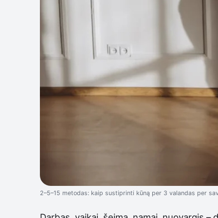
2–5–15 metodas: kaip sustiprinti kūną per 3 valandas per sava
Darbas, vaikai, šeima, namai, nuovargis – 