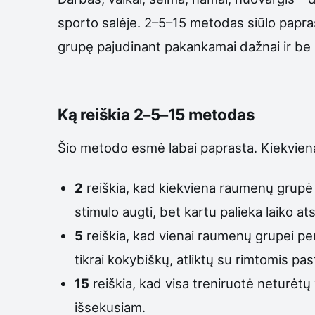
sporto salėje. 2–5–15 metodas siūlo papr
grupę pajudinant pakankamai dažnai ir be n
Ką reiškia 2–5–15 metodas
Šio metodo esmė labai paprasta. Kiekviena
2
reiškia, kad kiekviena raumenų grupė
stimulo augti, bet kartu palieka laiko at
5
reiškia, kad vienai raumenų grupei pe
tikrai kokybiškų, atliktų su rimtomis pa
15
reiškia, kad visa treniruotė neturėtų vi
išsekusiam.