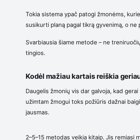
Tokia sistema ypač patogi žmonėms, kurie neg
susikurti planą pagal tikrą gyvenimą, o ne p
Svarbiausia šiame metode – ne treniruočių il
tingios.
Kodėl mažiau kartais reiškia geria
Daugelis žmonių vis dar galvoja, kad gerai 
užimtam žmogui toks požiūris dažnai baigias
jausmas.
2–5–15 metodas veikia kitaip. Jis remiasi m