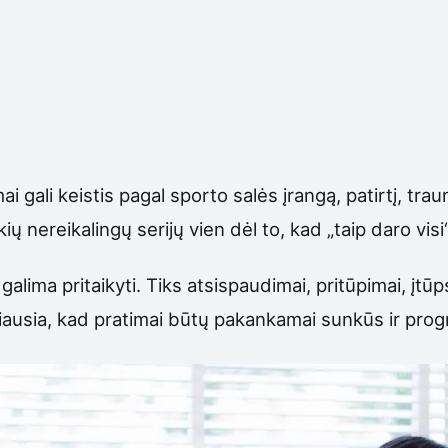
ai gali keistis pagal sporto salės įrangą, patirtį, trau
 nereikalingų serijų vien dėl to, kad „taip daro visi“
lima pritaikyti. Tiks atsispaudimai, pritūpimai, įtūp
iausia, kad pratimai būtų pakankamai sunkūs ir prog