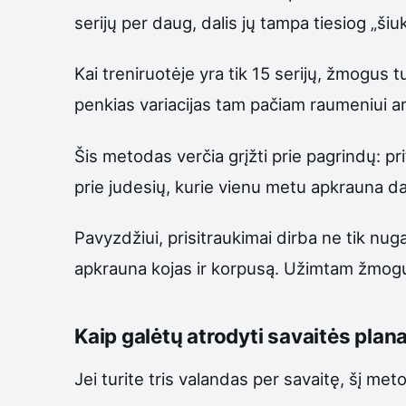
serijų per daug, dalis jų tampa tiesiog „š
Kai treniruotėje yra tik 15 serijų, žmogus t
penkias variacijas tam pačiam raumeniui ar
Šis metodas verčia grįžti prie pagrindų: pr
prie judesių, kurie vienu metu apkrauna d
Pavyzdžiui, prisitraukimai dirba ne tik nug
apkrauna kojas ir korpusą. Užimtam žmogui 
Kaip galėtų atrodyti savaitės plan
Jei turite tris valandas per savaitę, šį m