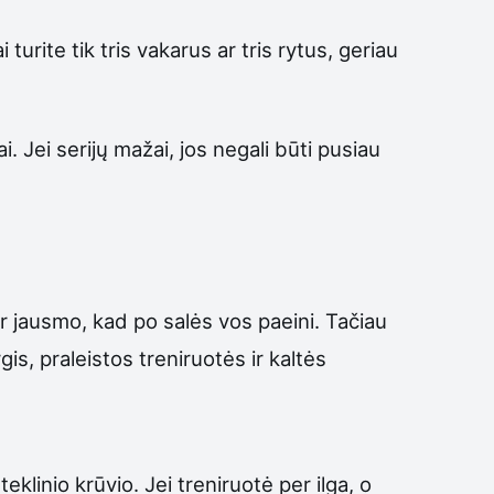
urite tik tris vakarus ar tris rytus, geriau
i. Jei serijų mažai, jos negali būti pusiau
ir jausmo, kad po salės vos paeini. Tačiau
s, praleistos treniruotės ir kaltės
linio krūvio. Jei treniruotė per ilga, o