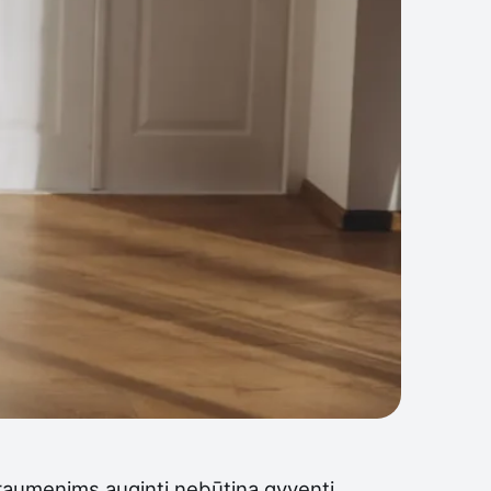
u raumenims auginti nebūtina gyventi