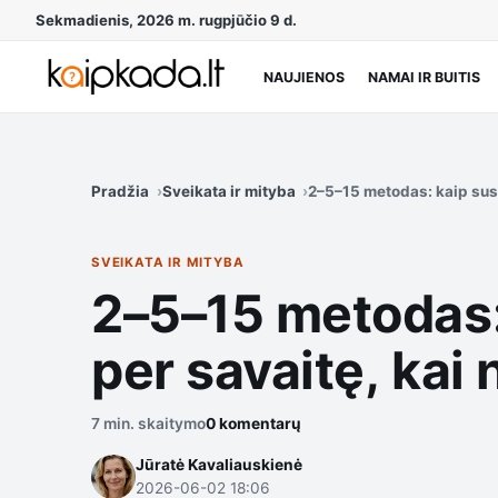
Sekmadienis, 2026 m. rugpjūčio 9 d.
NAUJIENOS
NAMAI IR BUITIS
Pradžia
Sveikata ir mityba
2–5–15 metodas: kaip sust
SVEIKATA IR MITYBA
2–5–15 metodas: 
per savaitę, kai 
7 min. skaitymo
0 komentarų
Jūratė Kavaliauskienė
2026-06-02 18:06