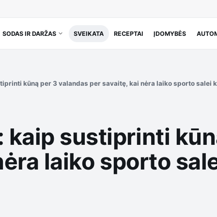
SODAS IR DARŽAS
SVEIKATA
RECEPTAI
ĮDOMYBĖS
AUTOM
iprinti kūną per 3 valandas per savaitę, kai nėra laiko sporto salei 
kaip sustiprinti kūn
nėra laiko sporto sal