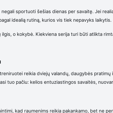
ali sportuoti šešias dienas per savaitę. Jei realiai t
agal idealią rutiną, kurios vis tiek nepavyks laikytis.
gis, o kokybė. Kiekviena serija turi būti atlikta rimta
u
treniruotei reikia dviejų valandų, daugybės pratimų 
i tuo pačiu: kelios entuziastingos savaitės, nuovargi
intimi, kad raumenims reikia pakankamo, bet ne pertek