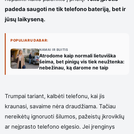
padeda saugoti ne tik telefono bateriją, bet ir
jūsų laikyseną.
POPULIARU DABAR:
NAMAI IR BUITIS
Atrodome kaip normali lietuviška
šeima, bet pinigų vis tiek neužtenka:
nebežinau, ką darome ne taip
Trumpai tariant, kalbėti telefonu, kai jis
kraunasi, savaime nėra draudžiama. Tačiau
nereikėtų ignoruoti šilumos, pažeistų įkroviklių
ar neįprasto telefono elgesio. Jei įrenginys