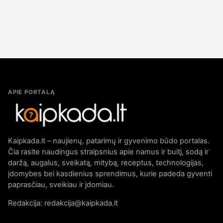
APIE PORTALĄ
Kaipkada.lt – naujienų, patarimų ir gyvenimo būdo portalas.
Čia rasite naudingus straipsnius apie namus ir buitį, sodą ir
daržą, augalus, sveikatą, mitybą, receptus, technologijas,
įdomybes bei kasdienius sprendimus, kurie padeda gyventi
paprasčiau, sveikiau ir įdomiau.
Redakcija: redakcija@kaipkada.lt