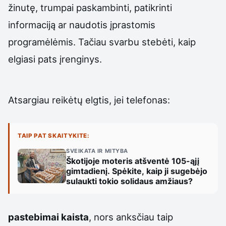
žinutę, trumpai paskambinti, patikrinti
informaciją ar naudotis įprastomis
programėlėmis. Tačiau svarbu stebėti, kaip
elgiasi pats įrenginys.
Atsargiau reikėtų elgtis, jei telefonas:
TAIP PAT SKAITYKITE:
SVEIKATA IR MITYBA
Škotijoje moteris atšventė 105-ąjį
gimtadienį. Spėkite, kaip ji sugebėjo
sulaukti tokio solidaus amžiaus?
pastebimai kaista
, nors anksčiau taip