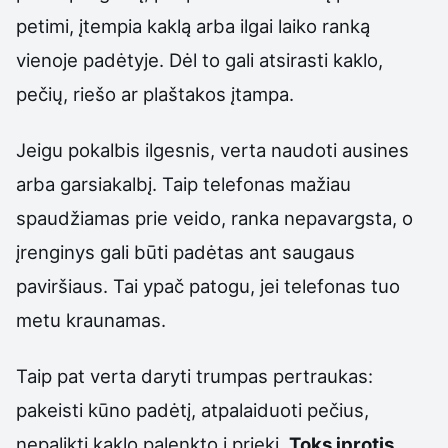
petimi, įtempia kaklą arba ilgai laiko ranką
vienoje padėtyje. Dėl to gali atsirasti kaklo,
pečių, riešo ar plaštakos įtampa.
Jeigu pokalbis ilgesnis, verta naudoti ausines
arba garsiakalbį. Taip telefonas mažiau
spaudžiamas prie veido, ranka nepavargsta, o
įrenginys gali būti padėtas ant saugaus
paviršiaus. Tai ypač patogu, jei telefonas tuo
metu kraunamas.
Taip pat verta daryti trumpas pertraukas:
pakeisti kūno padėtį, atpalaiduoti pečius,
nepalikti kaklo palenkto į priekį.
Toks įprotis