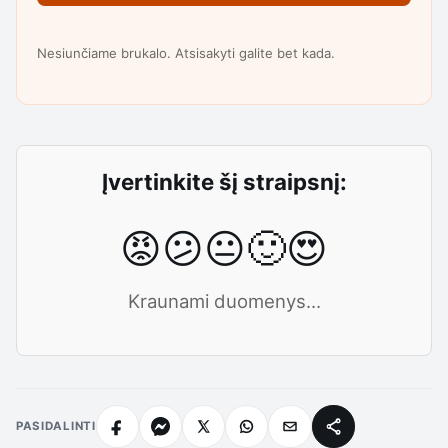
Nesiunčiame brukalo. Atsisakyti galite bet kada.
Įvertinkite šį straipsnį:
😡
😕
😐
🙂
😍
Kraunami duomenys...
PASIDALINTI