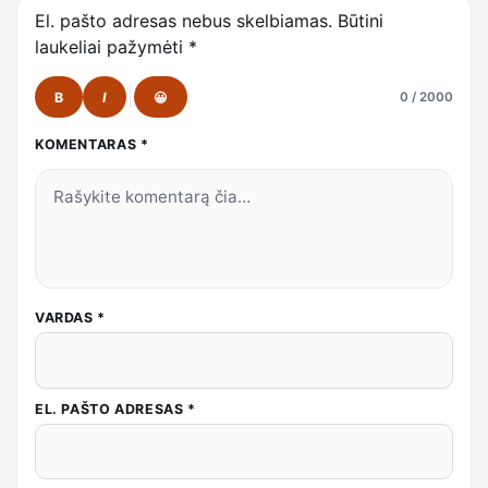
El. pašto adresas nebus skelbiamas.
Būtini
laukeliai pažymėti
*
B
I
😀
0 / 2000
KOMENTARAS
*
VARDAS
*
EL. PAŠTO ADRESAS
*