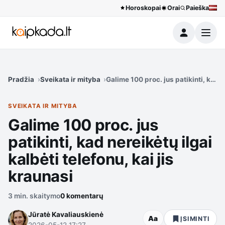
Horoskopai
Orai
Paieška
Meniu
Pradžia
Sveikata ir mityba
Galime 100 proc. jus patikinti, kad n
SVEIKATA IR MITYBA
Galime 100 proc. jus
patikinti, kad nereikėtų ilgai
kalbėti telefonu, kai jis
kraunasi
3 min. skaitymo
0 komentarų
Jūratė Kavaliauskienė
Aa
ĮSIMINTI
2026-05-12 17:27