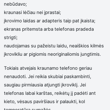
nebūdavo;
kraunasi lėčiau nei įprastai;
įkrovimo laidas ar adapteris taip pat įkaista;
ekranas pritemsta arba telefonas pradeda
strigti;
naudojamas su pažeistu laidu, neaiškios kilmės
įkrovikliu ar pigiomis neoriginaliomis jungtimis.
Tokiais atvejais kraunamo telefono geriau
nenaudoti. Jei reikia skubiai paskambinti,
saugiau pirmiausia atjungti įkroviklį. Jei
telefonas labai karštas, reikėtų jį padėti ant
kieto, vėsaus paviršiaus ir palaukti, kol
temperatūra sumažės.