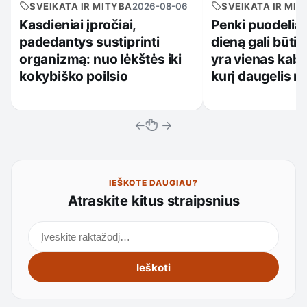
SVEIKATA IR MITYBA
2026-08-06
SVEIKATA IR MIT
Kasdieniai įpročiai,
Penki puodeliai
padedantys sustiprinti
dieną gali būti 
organizmą: nuo lėkštės iki
yra vienas kabl
kokybiško poilsio
kurį daugelis n
←
→
IEŠKOTE DAUGIAU?
Atraskite kitus straipsnius
Ieškoti straipsnių
Ieškoti