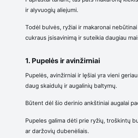
ir alyvuogių aliejumi.
Todėl bulvės, ryžiai ir makaronai nebūtinai 
cukraus įsisavinimą ir suteikia daugiau mai
1. Pupelės ir avinžirniai
Pupelės, avinžirniai ir lęšiai yra vieni geri
daug skaidulų ir augalinių baltymų.
Būtent dėl šio derinio ankštiniai augalai pad
Pupeles galima dėti prie ryžių, troškintų b
ar daržovių dubenėliais.