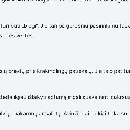
turi būti „blogi“. Jie tampa geresniu pasirinkimu tada,
stinės vertės.
ausių priedų prie krakmolingų patiekalų. Jie taip pat t
eda ilgiau išlaikyti sotumą ir gali sušvelninti cukraus
ulvių, makaronų ar salotų. Avinžirniai puikiai tinka 