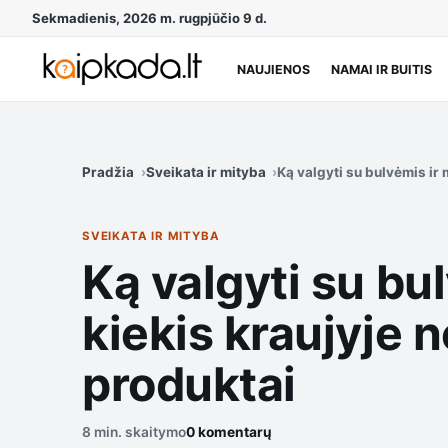
Sekmadienis, 2026 m. rugpjūčio 9 d.
NAUJIENOS
NAMAI IR BUITIS
Pradžia
Sveikata ir mityba
Ką valgyti su bulvėmis ir 
SVEIKATA IR MITYBA
Ką valgyti su bu
kiekis kraujyje n
produktai
8 min. skaitymo
0 komentarų