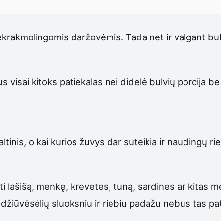
nekrakmolingomis daržovėmis. Tada net ir valgant b
us visai kitoks patiekalas nei didelė bulvių porcija b
ltinis, o kai kurios žuvys dar suteikia ir naudingų ri
ti lašišą, menkę, krevetes, tuną, sardines ar kitas m
džiūvėsėlių sluoksniu ir riebiu padažu nebus tas pats