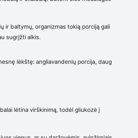
ir baltymų, organizmas tokią porciją gali
u sugrįžti alkis.
lnesnę lėkštę: angliavandenių porcija, daug
alai lėtina virškinimą, todėl gliukozė į
e juos vienus, ar su daržovėmis, avinžirniais