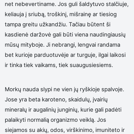
net nebevertiname. Jos guli šaldytuvo stalčiuje,
keliauja į sriubą, troškinį, mišrainę ar tiesiog
tampa greitu užkandžiu. Tačiau būtent ši
kasdienė daržovė gali būti viena naudingiausių
mūsų mityboje. Ji nebrangi, lengvai randama
bet kurioje parduotuvėje ar turguje, ilgai laikosi
ir tinka tiek vaikams, tiek suaugusiesiems.
Morkų nauda slypi ne vien jų ryškioje spalvoje.
Jose yra beta karoteno, skaidulų, įvairių
mineralų ir augalinių junginių, kurie gali padėti
palaikyti normalią organizmo veiklą. Jos
siejamos su akių, odos, virškinimo, imuniteto ir