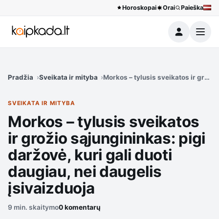
Horoskopai
Orai
Paieška
Meniu
Pradžia
Sveikata ir mityba
Morkos – tylusis sveikatos ir grožio
SVEIKATA IR MITYBA
Morkos – tylusis sveikatos
ir grožio sąjungininkas: pigi
daržovė, kuri gali duoti
daugiau, nei daugelis
įsivaizduoja
9 min. skaitymo
0 komentarų