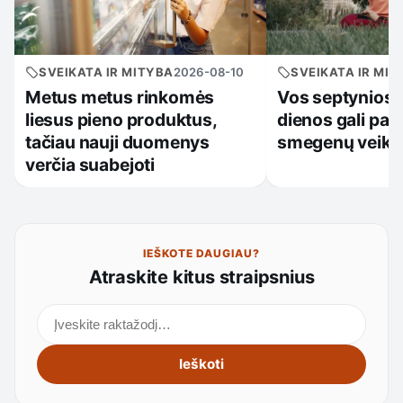
SVEIKATA IR MITYBA
2026-08-10
SVEIKATA IR MIT
Metus metus rinkomės
Vos septynios 
liesus pieno produktus,
dienos gali pake
tačiau nauji duomenys
smegenų veikl
verčia suabejoti
IEŠKOTE DAUGIAU?
Atraskite kitus straipsnius
Ieškoti straipsnių
Ieškoti