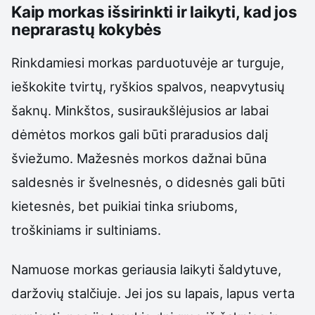
Kaip morkas išsirinkti ir laikyti, kad jos
neprarastų kokybės
Rinkdamiesi morkas parduotuvėje ar turguje,
ieškokite tvirtų, ryškios spalvos, neapvytusių
šaknų. Minkštos, susiraukšlėjusios ar labai
dėmėtos morkos gali būti praradusios dalį
šviežumo. Mažesnės morkos dažnai būna
saldesnės ir švelnesnės, o didesnės gali būti
kietesnės, bet puikiai tinka sriuboms,
troškiniams ir sultiniams.
Namuose morkas geriausia laikyti šaldytuve,
daržovių stalčiuje. Jei jos su lapais, lapus verta