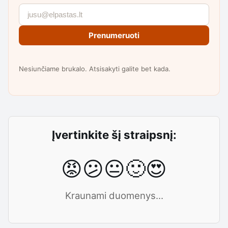
Prenumeruoti
Nesiunčiame brukalo. Atsisakyti galite bet kada.
Įvertinkite šį straipsnį:
😡
😕
😐
🙂
😍
Kraunami duomenys...