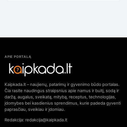
APIE PORTALĄ
Kaipkada.lt – naujienų, patarimų ir gyvenimo būdo portalas.
Čia rasite naudingus straipsnius apie namus ir buitį, sodą ir
daržą, augalus, sveikatą, mitybą, receptus, technologijas,
įdomybes bei kasdienius sprendimus, kurie padeda gyventi
paprasčiau, sveikiau ir įdomiau.
Redakcija: redakcija@kaipkada.lt