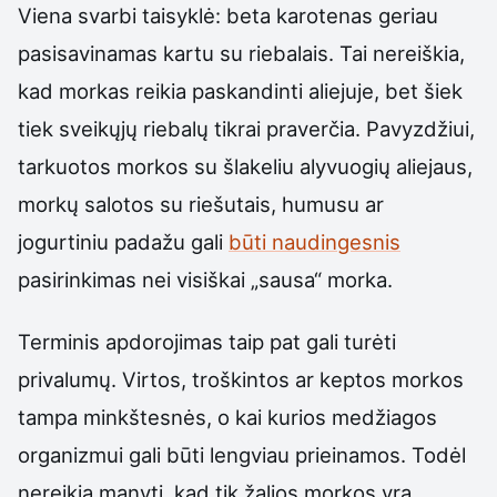
Viena svarbi taisyklė: beta karotenas geriau
pasisavinamas kartu su riebalais. Tai nereiškia,
kad morkas reikia paskandinti aliejuje, bet šiek
tiek sveikųjų riebalų tikrai praverčia. Pavyzdžiui,
tarkuotos morkos su šlakeliu alyvuogių aliejaus,
morkų salotos su riešutais, humusu ar
jogurtiniu padažu gali
būti naudingesnis
pasirinkimas nei visiškai „sausa“ morka.
Terminis apdorojimas taip pat gali turėti
privalumų. Virtos, troškintos ar keptos morkos
tampa minkštesnės, o kai kurios medžiagos
organizmui gali būti lengviau prieinamos. Todėl
nereikia manyti, kad tik žalios morkos yra