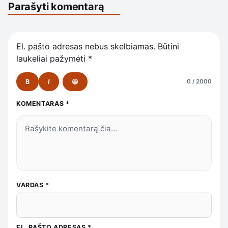
Parašyti komentarą
El. pašto adresas nebus skelbiamas.
Būtini
laukeliai pažymėti
*
B
I
😀
0 / 2000
KOMENTARAS
*
VARDAS
*
EL. PAŠTO ADRESAS
*