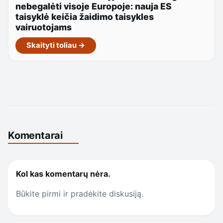
nebegalėti visoje Europoje: nauja ES
taisyklė keičia žaidimo taisykles
vairuotojams
Skaityti toliau →
Komentarai
Kol kas komentarų nėra.
Būkite pirmi ir pradėkite diskusiją.