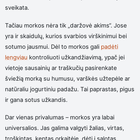
sveikata.
Tačiau morkos nėra tik „daržovė akims“. Jose
yra ir skaidulų, kurios svarbios virškinimui bei
sotumo jausmui. Dėl to morkos gali
padėti
lengviau
kontroliuoti užkandžiavimą, ypač jei
vietoje sausainių ar traškučių pasirenkate
šviežią morką su humusu, varškės užtepėle ar
natūraliu jogurtiniu padažu. Tai paprastas, pigus
ir gana sotus užkandis.
Dar vienas privalumas – morkos yra labai
universalios. Jas galima valgyti žalias, virtas,
troškintas, keptas orkaitėje, dėti į salotas,