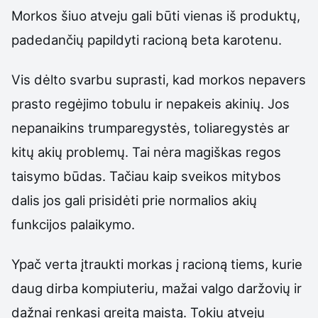
Morkos šiuo atveju gali būti vienas iš produktų,
padedančių papildyti racioną beta karotenu.
Vis dėlto svarbu suprasti, kad morkos nepavers
prasto regėjimo tobulu ir nepakeis akinių. Jos
nepanaikins trumparegystės, toliaregystės ar
kitų akių problemų. Tai nėra magiškas regos
taisymo būdas. Tačiau kaip sveikos mitybos
dalis jos gali prisidėti prie normalios akių
funkcijos palaikymo.
Ypač verta įtraukti morkas į racioną tiems, kurie
daug dirba kompiuteriu, mažai valgo daržovių ir
dažnai renkasi greitą maistą. Tokiu atveju