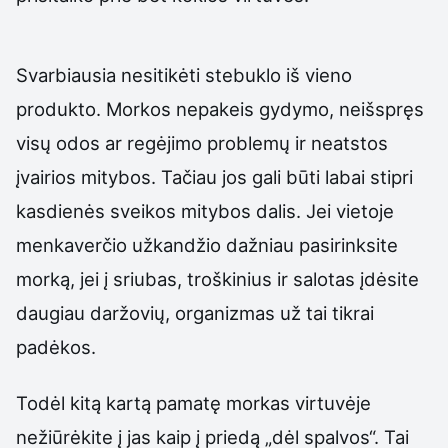
Svarbiausia nesitikėti stebuklo iš vieno
produkto. Morkos nepakeis gydymo, neišspręs
visų odos ar regėjimo problemų ir neatstos
įvairios mitybos. Tačiau jos gali būti labai stipri
kasdienės sveikos mitybos dalis. Jei vietoje
menkaverčio užkandžio dažniau pasirinksite
morką, jei į sriubas, troškinius ir salotas įdėsite
daugiau daržovių, organizmas už tai tikrai
padėkos.
Todėl kitą kartą pamatę morkas virtuvėje
nežiūrėkite į jas kaip į priedą „dėl spalvos“. Tai