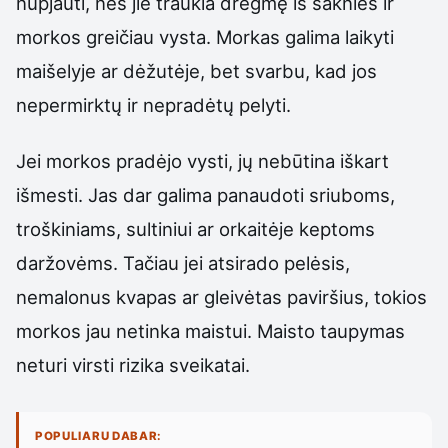
nupjauti, nes jie traukia drėgmę iš šaknies ir
morkos greičiau vysta. Morkas galima laikyti
maišelyje ar dėžutėje, bet svarbu, kad jos
nepermirktų ir nepradėtų pelyti.
Jei morkos pradėjo vysti, jų nebūtina iškart
išmesti. Jas dar galima panaudoti sriuboms,
troškiniams, sultiniui ar orkaitėje keptoms
daržovėms. Tačiau jei atsirado pelėsis,
nemalonus kvapas ar gleivėtas paviršius, tokios
morkos jau netinka maistui. Maisto taupymas
neturi virsti rizika sveikatai.
POPULIARU DABAR: