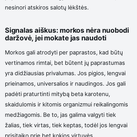
nesinori atskiros salotų lėkštės.
Signalas aiškus: morkos nėra nuobodi
daržovė, jei mokate jas naudoti
Morkos gali atrodyti per paprastos, kad būtų
vertinamos rimtai, bet būtent jų paprastumas
yra didžiausias privalumas. Jos pigios, lengvai
prieinamos, universalios ir naudingos. Jos gali
padėti praturtinti mitybą beta karotenu,
skaidulomis ir kitomis organizmui reikalingomis
medžiagomis. Be to, jas galima valgyti tiek
žalias, tiek virtas, tiek keptas, todėl jos lengvai
prisitaiko prie bet kokios virtuvės.