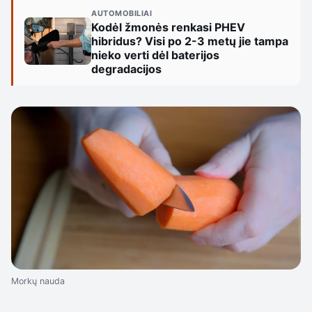
AUTOMOBILIAI
Kodėl žmonės renkasi PHEV
hibridus? Visi po 2-3 metų jie tampa
nieko verti dėl baterijos
degradacijos
Morkų nauda