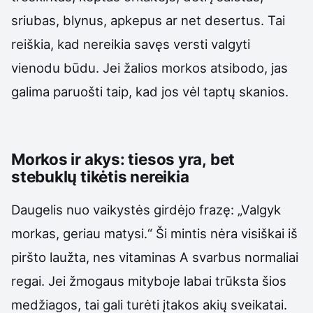
sriubas, blynus, apkepus ar net desertus. Tai
reiškia, kad nereikia savęs versti valgyti
vienodu būdu. Jei žalios morkos atsibodo, jas
galima paruošti taip, kad jos vėl taptų skanios.
Morkos ir akys: tiesos yra, bet
stebuklų tikėtis nereikia
Daugelis nuo vaikystės girdėjo frazę: „Valgyk
morkas, geriau matysi.“ Ši mintis nėra visiškai iš
piršto laužta, nes vitaminas A svarbus normaliai
regai. Jei žmogaus mityboje labai trūksta šios
medžiagos, tai gali turėti įtakos akių sveikatai.