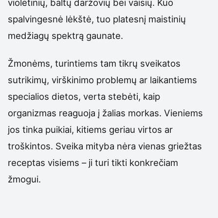
violetinių, baltų daržovių bei vaisių. Kuo
spalvingesnė lėkštė, tuo platesnį maistinių
medžiagų spektrą gaunate.
Žmonėms, turintiems tam tikrų sveikatos
sutrikimų, virškinimo problemų ar laikantiems
specialios dietos, verta stebėti, kaip
organizmas reaguoja į žalias morkas. Vieniems
jos tinka puikiai, kitiems geriau virtos ar
troškintos. Sveika mityba nėra vienas griežtas
receptas visiems – ji turi tikti konkrečiam
žmogui.