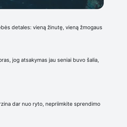
stebės detales: vieną žinutę, vieną žmogaus
upras, jog atsakymas jau seniai buvo šalia,
erzina dar nuo ryto, nepriimkite sprendimo