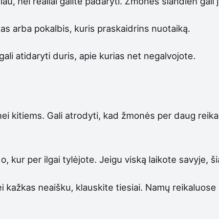
u, nei realiai galite padaryti. Žmonės šiandien gali j
tas arba pokalbis, kuris praskaidrins nuotaiką.
li atidaryti duris, apie kurias net negalvojote.
 nei kitiems. Gali atrodyti, kad žmonės per daug reik
o, kur per ilgai tylėjote. Jeigu viską laikote savyje, 
Jei kažkas neaišku, klauskite tiesiai. Namų reikaluos