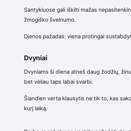
Santykiuose gali iškilti mažas nepasitenki
žmogiško švelnumo.
Dienos pažadas: viena protingai sustabdyta 
Dvyniai
Dvyniams ši diena atneš daug žodžių, žinuči
bet vėliau taps labai svarbi.
Šiandien verta klausytis ne tik to, kas sak
kurį laiką.