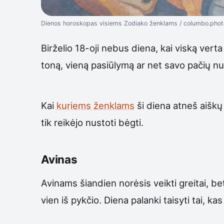
Dienos horoskopas visiems Zodiako ženklams / columbo.phot
Birželio 18-oji nebus diena, kai viską ver
toną, vieną pasiūlymą ar net savo pačių nu
Kai
kuriems ženklams
ši diena atneš aiškų 
tik reikėjo nustoti bėgti.
Avinas
Avinams šiandien norėsis veikti greitai, b
vien iš pykčio. Diena palanki taisyti tai, kas