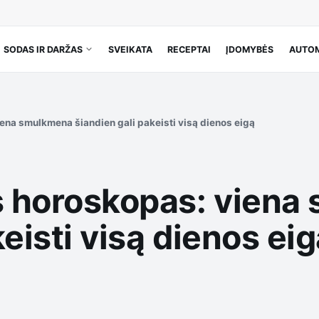
SODAS IR DARŽAS
SVEIKATA
RECEPTAI
ĮDOMYBĖS
AUTOM
iena smulkmena šiandien gali pakeisti visą dienos eigą
os horoskopas: vien
eisti visą dienos ei