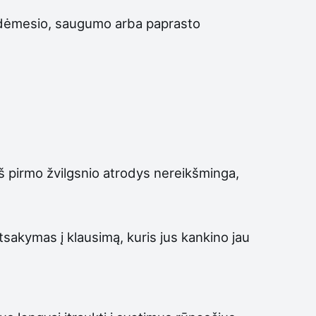
iau dėmesio, saugumo arba paprasto
 iš pirmo žvilgsnio atrodys nereikšminga,
atsakymas į klausimą, kuris jus kankino jau