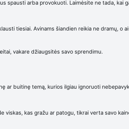
s spausti arba provokuoti. Laimėsite ne tada, kai gars
klausti tiesiai. Avinams šiandien reikia ne dramų, o a
eitai, vakare džiaugsitės savo sprendimu.
inę ar buitinę temą, kurios ilgiau ignoruoti nebepavyks
e viskas, kas gražu ar patogu, tikrai verta savo kaino