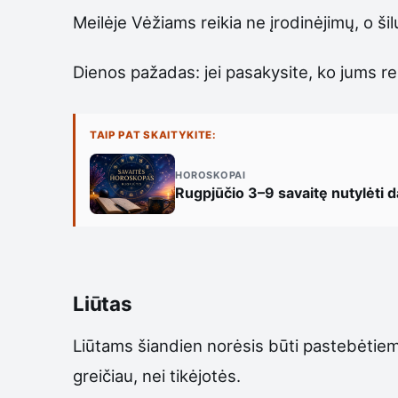
Meilėje Vėžiams reikia ne įrodinėjimų, o ši
Dienos pažadas: jei pasakysite, ko jums re
TAIP PAT SKAITYKITE:
HOROSKOPAI
Rugpjūčio 3–9 savaitę nutylėti da
Liūtas
Liūtams šiandien norėsis būti pastebėtiems
greičiau, nei tikėjotės.