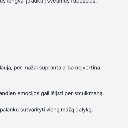
us lengvai įtraukti į svetimus rūpesčius.
alauja, per mažai supranta arba neįvertina
šiandien emocijos gali išlįsti per smulkmeną.
e palanku sutvarkyti vieną mažą dalyką,