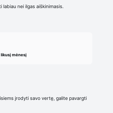
 labiau nei ilgas aiškinimasis.
ą likusį mėnesį
iems įrodyti savo vertę, galite pavargti