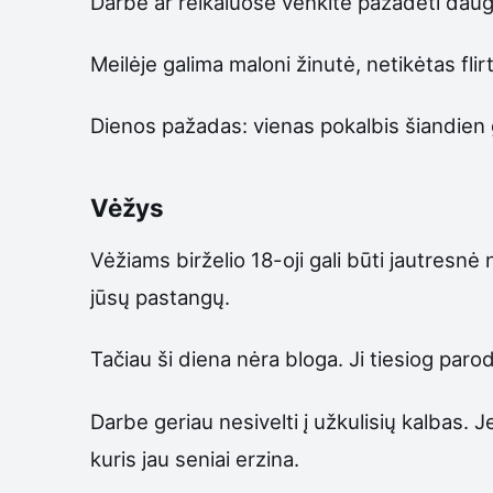
Darbe ar reikaluose venkite pažadėti daugia
Meilėje galima maloni žinutė, netikėtas flir
Dienos pažadas: vienas pokalbis šiandien ga
Vėžys
Vėžiams birželio 18-oji gali būti jautresnė
jūsų pastangų.
Tačiau ši diena nėra bloga. Ji tiesiog parod
Darbe geriau nesivelti į užkulisių kalbas. 
kuris jau seniai erzina.