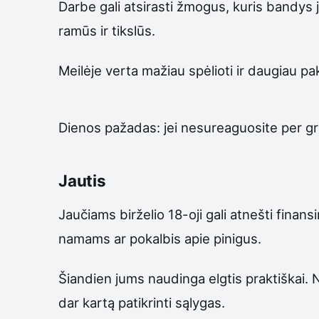
Darbe gali atsirasti žmogus, kuris bandys ju
ramūs ir tikslūs.
Meilėje verta mažiau spėlioti ir daugiau pa
Dienos pažadas: jei nesureaguosite per gr
Jautis
Jaučiams birželio 18-oji gali atnešti finans
namams ar pokalbis apie pinigus.
Šiandien jums naudinga elgtis praktiškai. N
dar kartą patikrinti sąlygas.