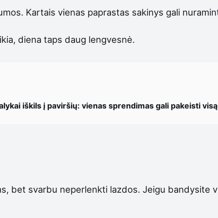
lumos. Kartais vienas paprastas sakinys gali nuraminti
ikia, diena taps daug lengvesnė.
lykai iškils į paviršių: vienas sprendimas gali pakeisti vis
, bet svarbu neperlenkti lazdos. Jeigu bandysite vis