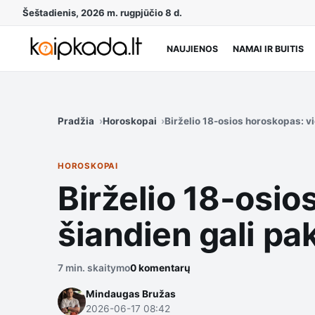
Šeštadienis, 2026 m. rugpjūčio 8 d.
NAUJIENOS
NAMAI IR BUITIS
Pradžia
Horoskopai
Birželio 18-osios horoskopas: v
HOROSKOPAI
Birželio 18-osi
šiandien gali pak
7 min. skaitymo
0 komentarų
Mindaugas Bružas
2026-06-17 08:42