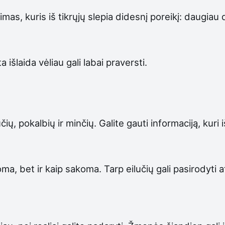
nimas, kuris iš tikrųjų slepia didesnį poreikį: daug
išlaida vėliau gali labai praversti.
ų, pokalbių ir minčių. Galite gauti informaciją, kuri
oma, bet ir kaip sakoma. Tarp eilučių gali pasirodyti 