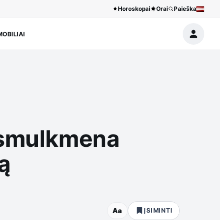
Horoskopai
Orai
Paieška
OBILIAI
a smulkmena
gą
Aa
ĮSIMINTI