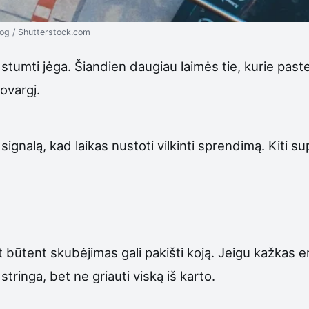
og / Shutterstock.com
ta stumti jėga. Šiandien daugiau laimės tie, kurie pa
ovargį.
signalą, kad laikas nustoti vilkinti sprendimą. Kiti s
et būtent skubėjimas gali pakišti koją. Jeigu kažkas 
 stringa, bet ne griauti viską iš karto.