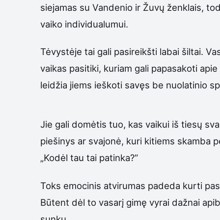
siejamas su Vandenio ir Žuvų ženklais, todė
vaiko individualumui.
Tėvystėje tai gali pasireikšti labai šiltai.
vaikas pasitiki, kuriam gali papasakoti ap
leidžia jiems ieškoti savęs be nuolatinio sp
Jie gali domėtis tuo, kas vaikui iš tiesų sv
piešinys ar svajonė, kuri kitiems skamba pe
„Kodėl tau tai patinka?“
Toks emocinis atvirumas padeda kurti pasiti
Būtent dėl to vasarį gimę vyrai dažnai apibū
sunku.