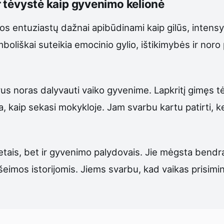
ir tėvystė kaip gyvenimo kelionė
os entuziastų dažnai apibūdinami kaip gilūs, intensyvūs
mboliškai suteikia emocinio gylio, ištikimybės ir noro 
iprus noras dalyvauti vaiko gyvenime. Lapkritį gimęs t
, kaip sekasi mokykloje. Jam svarbu kartu patirti, keli
itetais, bet ir gyvenimo palydovais. Jie mėgsta bendra
eimos istorijomis. Jiems svarbu, kad vaikas prisimintų 