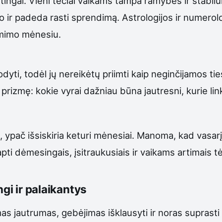
tingai. Vieni tėčiai vaikams tampa ramybės ir stabilum
o ir padeda rasti sprendimą. Astrologijos ir numerolog
gimimo mėnesiu.
odyti, todėl jų nereikėtų priimti kaip neginčijamos t
prizmę: kokie vyrai dažniau būna jautresni, kurie lin
ypač išsiskiria keturi mėnesiai. Manoma, kad vasarį, 
pti dėmesingais, įsitraukusiais ir vaikams artimais tė
ngi ir palaikantys
s jautrumas, gebėjimas išklausyti ir noras suprasti