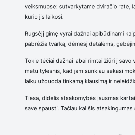
veiksmuose: sutvarkytame dviračio rate, l
kurio jis laikosi.
Rugsėjį gimę vyrai dažnai apibūdinami kaip
pabrėžia tvarką, dėmesį detalėms, gebėjim
Tokie tėčiai dažnai labai rimtai žiūri į sa
metu tylesnis, kad jam sunkiau sekasi mokyk
laiku užduoda tinkamą klausimą ir neleidžia
Tiesa, didelis atsakomybės jausmas kartais g
save spausti. Tačiau kai šis atsakingumas s