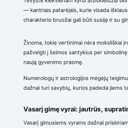
Tėvystė kiekvienam vyrui atsiskleidžia skir
— kantriais patarėjais, kurie visada išklaus
charakterio bruožai gali būti susiję ir su 
Žinoma, tokie vertinimai nėra moksliškai įr
pažvelgti į šeimos santykius per simbolinę 
naują gyvenimo prasmę.
Numerologų ir astrologijos mėgėjų teigimu, 
dažnai turi savybių, kurios padeda jiems ta
Vasarį gimę vyrai: jautrūs, suprati
Vasarį gimusiems vyrams dažnai priskiriama