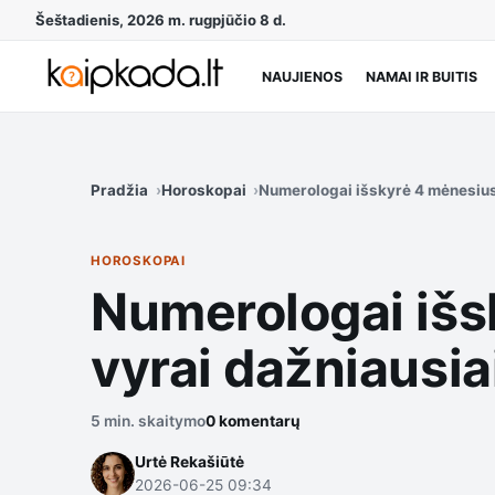
Šeštadienis, 2026 m. rugpjūčio 8 d.
NAUJIENOS
NAMAI IR BUITIS
Pradžia
Horoskopai
Numerologai išskyrė 4 mėnesius:
HOROSKOPAI
Numerologai išs
vyrai dažniausia
5 min. skaitymo
0 komentarų
Urtė Rekašiūtė
2026-06-25 09:34