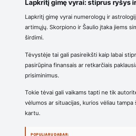
Lapkritį gimę vyrai: stiprus ryšys 
Lapkritį gimę vyrai numerologų ir astrologij
artimųjų. Skorpiono ir Šaulio įtaka jiems si
širdimi.
Tėvystėje tai gali pasireikšti kaip labai st
pasirūpina finansais ar retkarčiais paklausia
prisiminimus.
Tokie tėvai gali vaikams tapti ne tik autor
vėlumos ar situacijas, kurios vėliau tampa š
kartu.
POPULIARU DABAR: