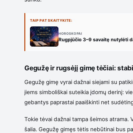
TAIP PAT SKAITYKITE:
HOROSKOPAI
Rugpjūčio 3–9 savaitę nutylėti da
Gegužę ir rugsėjį gimę tėčiai: sta
Gegužę gimę vyrai dažnai siejami su patiki
jiems simboliškai suteikia įdomų derinį: vie
gebantys paprastai paaiškinti net sudėtin
Tokie tėvai dažnai tampa šeimos atrama. Va
šalia. Gegužę gimęs tėtis nebūtinai bus p