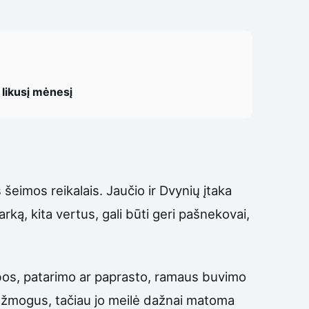
ą likusį mėnesį
šeimos reikalais. Jaučio ir Dvynių įtaka
arką, kita vertus, gali būti geri pašnekovai,
albos, patarimo ar paprasto, ramaus buvimo
s žmogus, tačiau jo meilė dažnai matoma