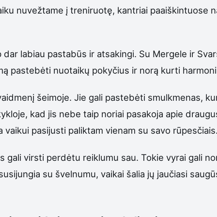
aiku nuvežtame į treniruotę, kantriai paaiškintuos
 dar labiau pastabūs ir atsakingi. Su Mergele ir Svar
ą pastebėti nuotaikų pokyčius ir norą kurti harmoni
vo vaidmenį šeimoje. Jie gali pastebėti smulkmenas, k
loje, kad jis nebe taip noriai pasakoja apie draugus.
 vaikui pasijusti paliktam vienam su savo rūpesčiais
ali virsti perdėtu reiklumu sau. Tokie vyrai gali norė
usijungia su švelnumu, vaikai šalia jų jaučiasi saugū