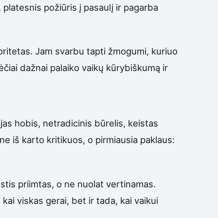
platesnis požiūris į pasaulį ir pagarba
utoritetas. Jam svarbu tapti žmogumi, kuriuo
ėčiai dažnai palaiko vaikų kūrybiškumą ir
jas hobis, netradicinis būrelis, keistas
e iš karto kritikuos, o pirmiausia paklaus:
stis priimtas, o ne nuolat vertinamas.
ai viskas gerai, bet ir tada, kai vaikui