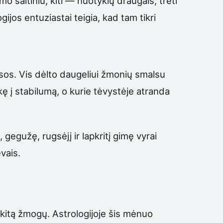
o šaltiniu, kiti — nuotykių draugais, treti
ijos entuziastai teigia, kad tam tikri
iesos. Vis dėlto daugeliui žmonių smalsu
kę į stabilumą, o kurie tėvystėje atranda
gegužę, rugsėjį ir lapkritį gimę vyrai
vais.
 kitą žmogų. Astrologijoje šis mėnuo