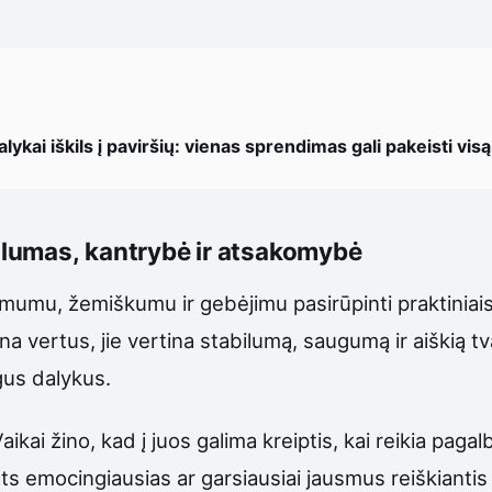
lykai iškils į paviršių: vienas sprendimas gali pakeisti vis
bilumas, kantrybė ir atsakomybė
mumu, žemiškumu ir gebėjimu pasirūpinti praktiniais 
na vertus, jie vertina stabilumą, saugumą ir aiškią tv
gus dalykus.
ikai žino, kad į juos galima kreiptis, kai reikia pag
ats emocingiausias ar garsiausiai jausmus reiškianti