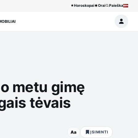
Horoskopai
Orai
Paieška
OBILIAI
uo metu gimę
gais tėvais
Aa
ĮSIMINTI