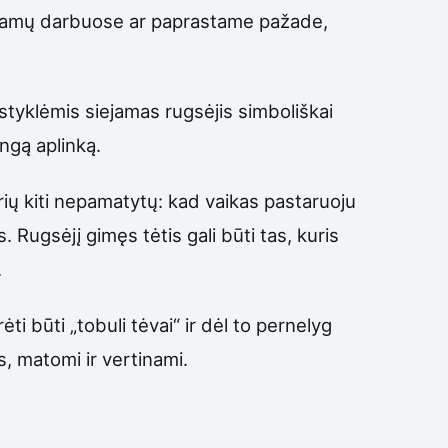
e namų darbuose ar paprastame pažade,
styklėmis siejamas rugsėjis simboliškai
ngą aplinką.
urių kiti nepamatytų: kad vaikas pastaruoju
 Rugsėjį gimęs tėtis gali būti tas, kuris
.
ti būti „tobuli tėvai“ ir dėl to pernelyg
s, matomi ir vertinami.