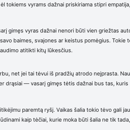
l tokiems vyrams dažnai priskiriama stipri empatija, 
 Vasarį gimęs vyras dažnai nenori būti vien griežtas a
ie savo baimes, svajones ar keistus pomėgius. Tokie t
audimo atitikti kitų lūkesčius.
arbu, net jei tai tėvui iš pradžių atrodo neįprasta. Nau
r drąsiai — vasarį gimęs tėtis dažnai bus tas, kuris n
kėjimu paremtą ryšį. Vaikas šalia tokio tėvo gali jau
dinami kaip tėčiai, kurie moka būti šalia ne tik tada, k