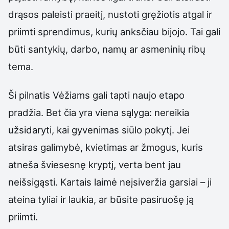
drąsos paleisti praeitį, nustoti gręžiotis atgal ir
priimti sprendimus, kurių anksčiau bijojo. Tai gali
būti santykių, darbo, namų ar asmeninių ribų
tema.
Ši pilnatis Vėžiams gali tapti naujo etapo
pradžia. Bet čia yra viena sąlyga: nereikia
užsidaryti, kai gyvenimas siūlo pokytį. Jei
atsiras galimybė, kvietimas ar žmogus, kuris
atneša šviesesnę kryptį, verta bent jau
neišsigąsti. Kartais laimė neįsiveržia garsiai – ji
ateina tyliai ir laukia, ar būsite pasiruošę ją
priimti.