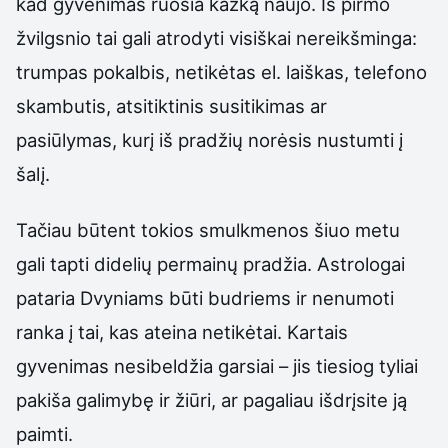
kad gyvenimas ruošia kažką naujo. Iš pirmo
žvilgsnio tai gali atrodyti visiškai nereikšminga:
trumpas pokalbis, netikėtas el. laiškas, telefono
skambutis, atsitiktinis susitikimas ar
pasiūlymas, kurį iš pradžių norėsis nustumti į
šalį.
Tačiau būtent tokios smulkmenos šiuo metu
gali tapti didelių permainų pradžia. Astrologai
pataria Dvyniams būti budriems ir nenumoti
ranka į tai, kas ateina netikėtai. Kartais
gyvenimas nesibeldžia garsiai – jis tiesiog tyliai
pakiša galimybę ir žiūri, ar pagaliau išdrįsite ją
paimti.