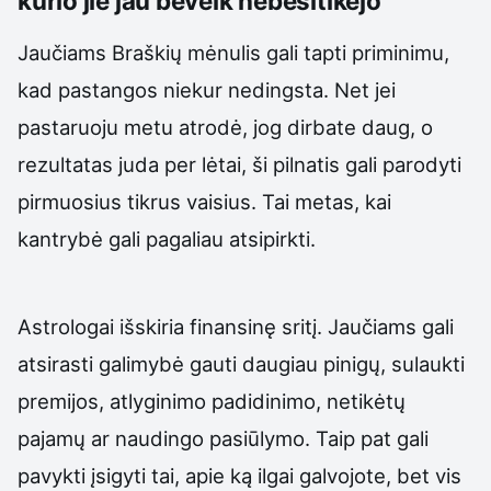
kurio jie jau beveik nebesitikėjo
Jaučiams Braškių mėnulis gali tapti priminimu,
kad pastangos niekur nedingsta. Net jei
pastaruoju metu atrodė, jog dirbate daug, o
rezultatas juda per lėtai, ši pilnatis gali parodyti
pirmuosius tikrus vaisius. Tai metas, kai
kantrybė gali pagaliau atsipirkti.
Astrologai išskiria finansinę sritį. Jaučiams gali
atsirasti galimybė gauti daugiau pinigų, sulaukti
premijos, atlyginimo padidinimo, netikėtų
pajamų ar naudingo pasiūlymo. Taip pat gali
pavykti įsigyti tai, apie ką ilgai galvojote, bet vis