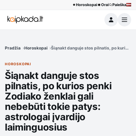
Horoskopai
Orai
Paieška
Meniu
Pradžia
Horoskopai
Šiąnakt danguje stos pilnatis, po kurios p
HOROSKOPAI
Šiąnakt danguje stos
pilnatis, po kurios penki
Zodiako ženklai gali
nebebūti tokie patys:
astrologai įvardijo
laiminguosius