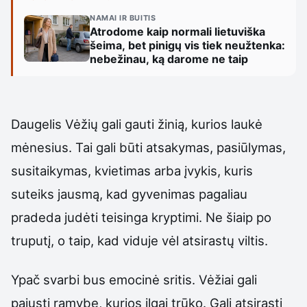
NAMAI IR BUITIS
Atrodome kaip normali lietuviška
šeima, bet pinigų vis tiek neužtenka:
nebežinau, ką darome ne taip
Daugelis Vėžių gali gauti žinią, kurios laukė
mėnesius. Tai gali būti atsakymas, pasiūlymas,
susitaikymas, kvietimas arba įvykis, kuris
suteiks jausmą, kad gyvenimas pagaliau
pradeda judėti teisinga kryptimi. Ne šiaip po
truputį, o taip, kad viduje vėl atsirastų viltis.
Ypač svarbi bus emocinė sritis. Vėžiai gali
pajusti ramybę, kurios ilgai trūko. Gali atsirasti