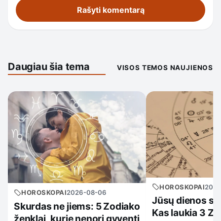
Daugiau šia tema
VISOS TEMOS NAUJIENOS
HOROSKOPAI
2026
HOROSKOPAI
2026-08-06
Jūsų dienos su
Skurdas ne jiems: 5 Zodiako
Kas laukia 3 Zo
ženklai, kurie nenori gyventi