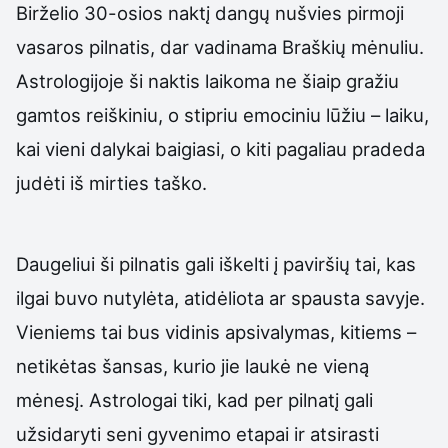
Birželio 30-osios naktį dangų nušvies pirmoji
vasaros pilnatis, dar vadinama Braškių mėnuliu.
Astrologijoje ši naktis laikoma ne šiaip gražiu
gamtos reiškiniu, o stipriu emociniu lūžiu – laiku,
kai vieni dalykai baigiasi, o kiti pagaliau pradeda
judėti iš mirties taško.
Daugeliui ši pilnatis gali iškelti į paviršių tai, kas
ilgai buvo nutylėta, atidėliota ar spausta savyje.
Vieniems tai bus vidinis apsivalymas, kitiems –
netikėtas šansas, kurio jie laukė ne vieną
mėnesį. Astrologai tiki, kad per pilnatį gali
užsidaryti seni gyvenimo etapai ir atsirasti