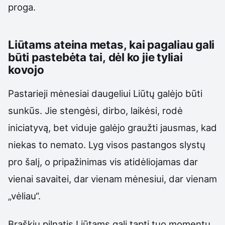
proga.
Liūtams ateina metas, kai pagaliau gali
būti pastebėta tai, dėl ko jie tyliai
kovojo
Pastarieji mėnesiai daugeliui Liūtų galėjo būti
sunkūs. Jie stengėsi, dirbo, laikėsi, rodė
iniciatyvą, bet viduje galėjo graužti jausmas, kad
niekas to nemato. Lyg visos pastangos slystų
pro šalį, o pripažinimas vis atidėliojamas dar
vienai savaitei, dar vienam mėnesiui, dar vienam
„vėliau“.
Braškių pilnatis Liūtams gali tapti tuo momentu,