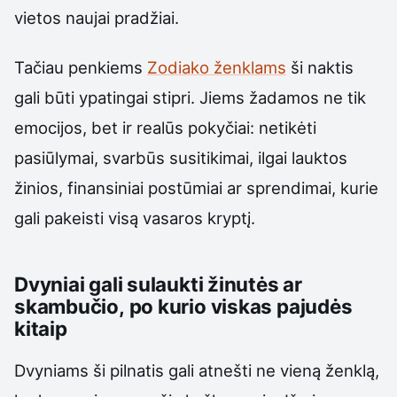
vietos naujai pradžiai.
Tačiau penkiems
Zodiako ženklams
ši naktis
gali būti ypatingai stipri. Jiems žadamos ne tik
emocijos, bet ir realūs pokyčiai: netikėti
pasiūlymai, svarbūs susitikimai, ilgai lauktos
žinios, finansiniai postūmiai ar sprendimai, kurie
gali pakeisti visą vasaros kryptį.
Dvyniai gali sulaukti žinutės ar
skambučio, po kurio viskas pajudės
kitaip
Dvyniams ši pilnatis gali atnešti ne vieną ženklą,