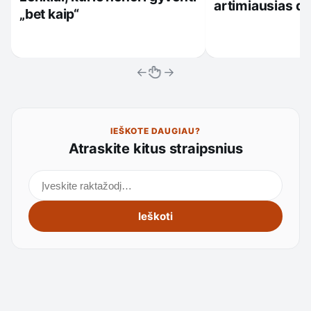
artimiausias d
„bet kaip“
←
→
IEŠKOTE DAUGIAU?
Atraskite kitus straipsnius
Ieškoti straipsnių
Ieškoti