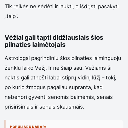
Tik reikės ne sėdėti ir laukti, o išdrįsti pasakyti
„taip“.
Vėžiai gali tapti didžiausiais šios
pilnaties laimėtojais
Astrologai pagrindiniu šios pilnaties laiminguoju
ženklu laiko Vėžį. Ir ne šiaip sau. Vėžiams ši
naktis gali atnešti labai stiprų vidinį lūžį – tokį,
po kurio žmogus pagaliau supranta, kad
nebenori gyventi senomis baimėmis, senais
prisirišimais ir senais skausmais.
POPULIARU DABAR: