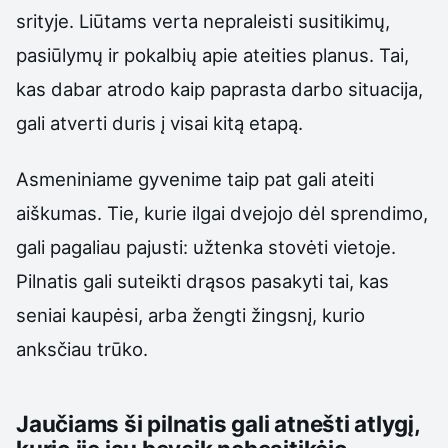
srityje. Liūtams verta nepraleisti susitikimų,
pasiūlymų ir pokalbių apie ateities planus. Tai,
kas dabar atrodo kaip paprasta darbo situacija,
gali atverti duris į visai kitą etapą.
Asmeniniame gyvenime taip pat gali ateiti
aiškumas. Tie, kurie ilgai dvejojo dėl sprendimo,
gali pagaliau pajusti: užtenka stovėti vietoje.
Pilnatis gali suteikti drąsos pasakyti tai, kas
seniai kaupėsi, arba žengti žingsnį, kurio
anksčiau trūko.
Jaučiams ši pilnatis gali atnešti atlygį,