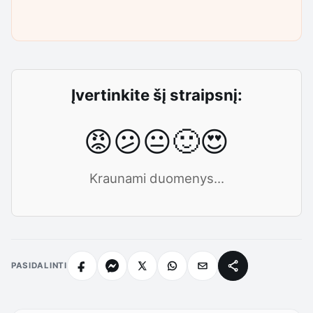
Įvertinkite šį straipsnį:
😡
😕
😐
🙂
😍
Kraunami duomenys...
PASIDALINTI