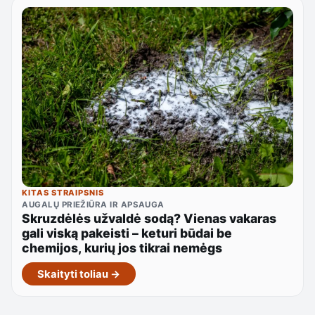
KITAS STRAIPSNIS
AUGALŲ PRIEŽIŪRA IR APSAUGA
Skruzdėlės užvaldė sodą? Vienas vakaras
gali viską pakeisti – keturi būdai be
chemijos, kurių jos tikrai nemėgs
Skaityti toliau →