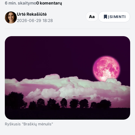
6 min. skaitymo
0 komentarų
Urtė Rekašiūtė
Aa
ĮSIMINTI
2026-06-29 18:28
Ryškusis "Braškių mėnulis"