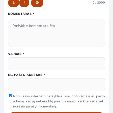
B
I
😀
0 / 2000
KOMENTARAS
*
VARDAS
*
EL. PAŠTO ADRESAS
*
Noriu savo interneto naršyklėje išsaugoti vardą ir el. pašto
adresą, kad jų nebereiktų įvesti iš naujo, kai kitą kartą vėl
norėsiu parašyti komentarą.