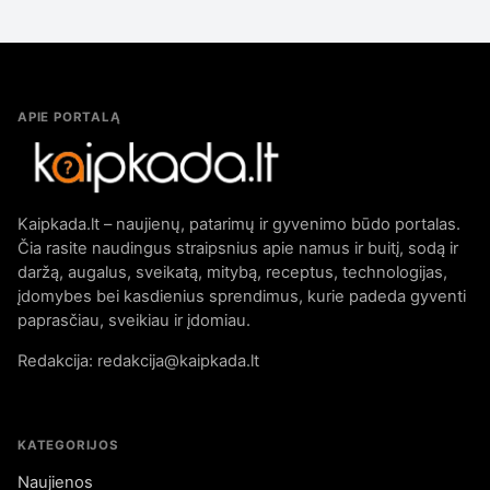
APIE PORTALĄ
Kaipkada.lt – naujienų, patarimų ir gyvenimo būdo portalas.
Čia rasite naudingus straipsnius apie namus ir buitį, sodą ir
daržą, augalus, sveikatą, mitybą, receptus, technologijas,
įdomybes bei kasdienius sprendimus, kurie padeda gyventi
paprasčiau, sveikiau ir įdomiau.
Redakcija: redakcija@kaipkada.lt
KATEGORIJOS
Naujienos