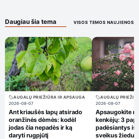
Daugiau šia tema
VISOS TEMOS NAUJIENOS
AUGALŲ PRIEŽIŪRA IR APSAUGA
AUGALŲ PRIEŽIŪ
2026-08-07
2026-08-07
Ant kriaušės lapų atsirado
Apsaugokite r
oranžinės dėmės: kodėl
kenkėjų: 3 papr
jodas čia nepadės ir ką
padėsiantys iš
daryti rugpjūtį
sveikus žiedus