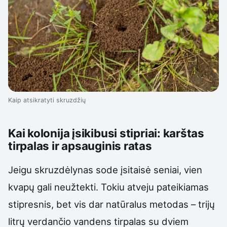
Kaip atsikratyti skruzdžių
Kai kolonija įsikibusi stipriai: karštas
tirpalas ir apsauginis ratas
Jeigu skruzdėlynas sode įsitaisė seniai, vien
kvapų gali neužtekti. Tokiu atveju pateikiamas
stipresnis, bet vis dar natūralus metodas – trijų
litrų verdančio vandens tirpalas su dviem