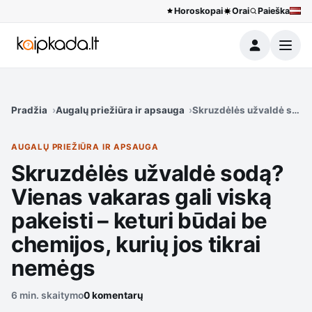
Horoskopai
Orai
Paieška
Meniu
Pradžia
Augalų priežiūra ir apsauga
Skruzdėlės užvaldė sodą? 
AUGALŲ PRIEŽIŪRA IR APSAUGA
Skruzdėlės užvaldė sodą?
Vienas vakaras gali viską
pakeisti – keturi būdai be
chemijos, kurių jos tikrai
nemėgs
6 min. skaitymo
0 komentarų