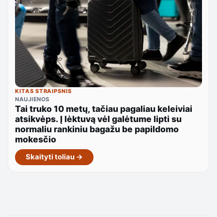
KITAS STRAIPSNIS
NAUJIENOS
Tai truko 10 metų, tačiau pagaliau keleiviai
atsikvėps. Į lėktuvą vėl galėtume lipti su
normaliu rankiniu bagažu be papildomo
mokesčio
Skaityti toliau →