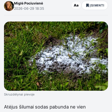
Miglė Pociuvienė
Aa
ĮSIMINTI
2026-06-29 18:35
Skruzdėlynai pievoje
Atėjus šilumai sodas pabunda ne vien