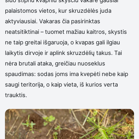
šiuo stipriu kvapniu skysčiu vakare gausiai
palaistomos vietos, kur skruzdėlės juda
aktyviausiai. Vakaras čia pasirinktas
neatsitiktinai – tuomet mažiau kaitros, skystis
ne taip greitai išgaruoja, o kvapas gali ilgiau
laikytis dirvoje ir aplink skruzdėlių takus. Tai
nėra brutali ataka, greičiau nuoseklus
spaudimas: sodas joms ima kvepėti nebe kaip
saugi teritorija, o kaip vieta, iš kurios verta
trauktis.