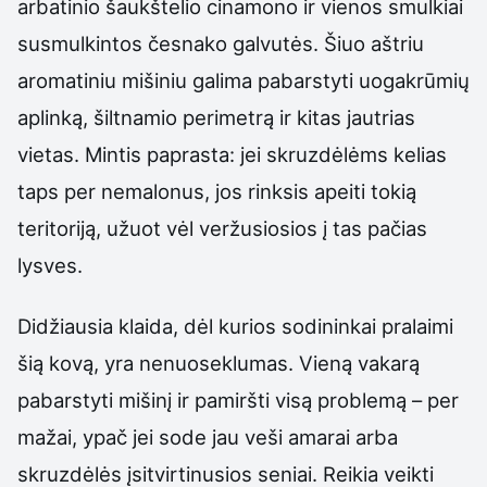
arbatinio šaukštelio cinamono ir vienos smulkiai
susmulkintos česnako galvutės. Šiuo aštriu
aromatiniu mišiniu galima pabarstyti uogakrūmių
aplinką, šiltnamio perimetrą ir kitas jautrias
vietas. Mintis paprasta: jei skruzdėlėms kelias
taps per nemalonus, jos rinksis apeiti tokią
teritoriją, užuot vėl veržusiosios į tas pačias
lysves.
Didžiausia klaida, dėl kurios sodininkai pralaimi
šią kovą, yra nenuoseklumas. Vieną vakarą
pabarstyti mišinį ir pamiršti visą problemą – per
mažai, ypač jei sode jau veši amarai arba
skruzdėlės įsitvirtinusios seniai. Reikia veikti