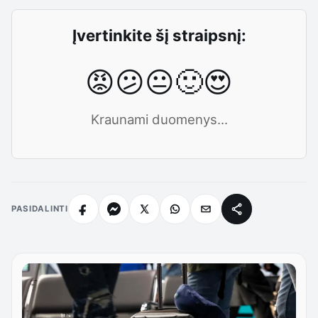
Įvertinkite šį straipsnį:
😡
😕
😐
🙂
😍
Kraunami duomenys...
PASIDALINTI