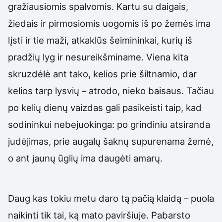
gražiausiomis spalvomis. Kartu su daigais,
žiedais ir pirmosiomis uogomis iš po žemės ima
lįsti ir tie maži, atkaklūs šeimininkai, kurių iš
pradžių lyg ir nesureikšminame. Viena kita
skruzdėlė ant tako, kelios prie šiltnamio, dar
kelios tarp lysvių – atrodo, nieko baisaus. Tačiau
po kelių dienų vaizdas gali pasikeisti taip, kad
sodininkui nebejuokinga: po grindiniu atsiranda
judėjimas, prie augalų šaknų supurenama žemė,
o ant jaunų ūglių ima daugėti amarų.
Daug kas tokiu metu daro tą pačią klaidą – puola
naikinti tik tai, ką mato paviršiuje. Pabarsto