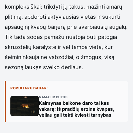
kompleksiškai: trikdyti jų takus, mažinti amarų
plitimą, apdoroti aktyviausias vietas ir sukurti
apsauginį kvapų barjerą prie svarbiausių augalų.
Tik tada sodas pamažu nustoja būti patogia
skruzdėlių karalyste ir vėl tampa vieta, kur
šeimininkauja ne vabzdžiai, o žmogus, visą
sezoną laukęs sveiko derliaus.
POPULIARU DABAR:
NAMAI IR BUITIS
Kaimynas balkone daro tai kas
vakarą: iš pradžių erzina kvapas,
vėliau gali tekti kviesti tarnybas