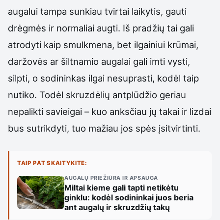
augalui tampa sunkiau tvirtai laikytis, gauti
drėgmės ir normaliai augti. Iš pradžių tai gali
atrodyti kaip smulkmena, bet ilgainiui krūmai,
daržovės ar šiltnamio augalai gali imti vysti,
silpti, o sodininkas ilgai nesuprasti, kodėl taip
nutiko. Todėl skruzdėlių antplūdžio geriau
nepalikti savieigai – kuo anksčiau jų takai ir lizdai
bus sutrikdyti, tuo mažiau jos spės įsitvirtinti.
TAIP PAT SKAITYKITE:
AUGALŲ PRIEŽIŪRA IR APSAUGA
Miltai kieme gali tapti netikėtu
ginklu: kodėl sodininkai juos beria
ant augalų ir skruzdžių takų