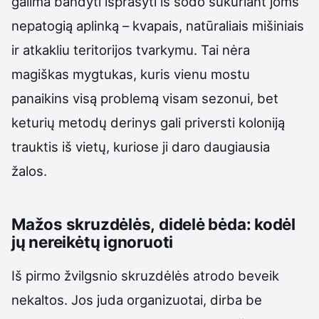
galima bandyti išprašyti iš sodo sukuriant joms
nepatogią aplinką – kvapais, natūraliais mišiniais
ir atkakliu teritorijos tvarkymu. Tai nėra
magiškas mygtukas, kuris vienu mostu
panaikins visą problemą visam sezonui, bet
keturių metodų derinys gali priversti koloniją
trauktis iš vietų, kuriose ji daro daugiausia
žalos.
Mažos skruzdėlės, didelė bėda: kodėl
jų nereikėtų ignoruoti
Iš pirmo žvilgsnio skruzdėlės atrodo beveik
nekaltos. Jos juda organizuotai, dirba be