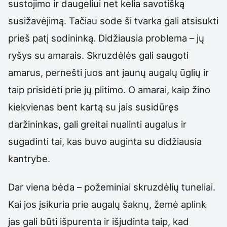
sustojimo ir daugeliui net kelia savotišką
susižavėjimą. Tačiau sode ši tvarka gali atsisukti
prieš patį sodininką. Didžiausia problema – jų
ryšys su amarais. Skruzdėlės gali saugoti
amarus, pernešti juos ant jaunų augalų ūglių ir
taip prisidėti prie jų plitimo. O amarai, kaip žino
kiekvienas bent kartą su jais susidūręs
daržininkas, gali greitai nualinti augalus ir
sugadinti tai, kas buvo auginta su didžiausia
kantrybe.
Dar viena bėda – požeminiai skruzdėlių tuneliai.
Kai jos įsikuria prie augalų šaknų, žemė aplink
jas gali būti išpurenta ir išjudinta taip, kad