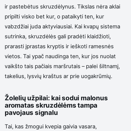
ir pastebėtus skruzdėlynus. Tikslas nėra aklai
pripilti visko bet kur, o pataikyti ten, kur
vabzdžiai juda aktyviausiai. Kai kvapų sistema
sutrinka, skruzdėlės gali pradėti klaidžioti,
prarasti įprastas kryptis ir ieškoti ramesnės
vietos. Tai ypač naudinga ten, kur jos nuolat
vaikšto tais pačiais maršrutais – palei šiltnamį,
takelius, lysvių kraštus ar prie uogakrūmių.
Žolelių užpilai: kai sodui malonus
aromatas skruzdėlėms tampa
pavojaus signalu
Tai, kas žmogui kvepia gaivia vasara,