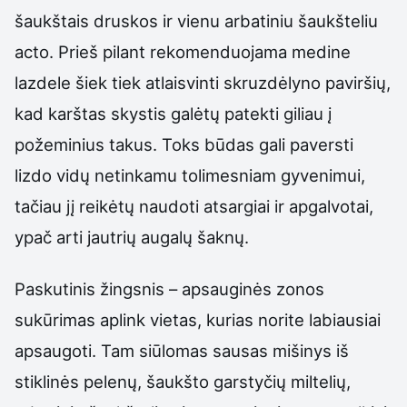
šaukštais druskos ir vienu arbatiniu šaukšteliu
acto. Prieš pilant rekomenduojama medine
lazdele šiek tiek atlaisvinti skruzdėlyno paviršių,
kad karštas skystis galėtų patekti giliau į
požeminius takus. Toks būdas gali paversti
lizdo vidų netinkamu tolimesniam gyvenimui,
tačiau jį reikėtų naudoti atsargiai ir apgalvotai,
ypač arti jautrių augalų šaknų.
Paskutinis žingsnis – apsauginės zonos
sukūrimas aplink vietas, kurias norite labiausiai
apsaugoti. Tam siūlomas sausas mišinys iš
stiklinės pelenų, šaukšto garstyčių miltelių,