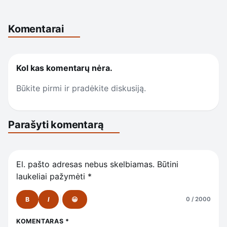
Komentarai
Kol kas komentarų nėra.
Būkite pirmi ir pradėkite diskusiją.
Parašyti komentarą
El. pašto adresas nebus skelbiamas.
Būtini
laukeliai pažymėti
*
B
I
😀
0 / 2000
KOMENTARAS
*