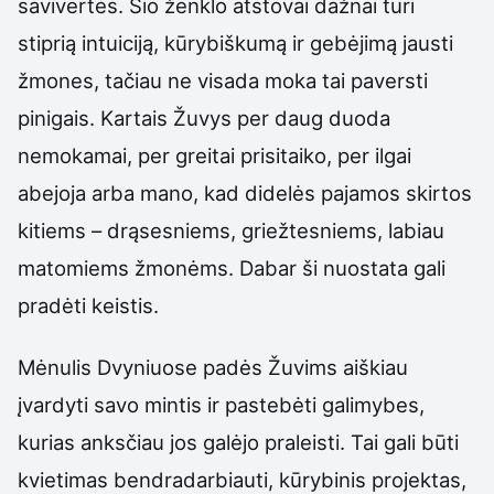
savivertės. Šio ženklo atstovai dažnai turi
stiprią intuiciją, kūrybiškumą ir gebėjimą jausti
žmones, tačiau ne visada moka tai paversti
pinigais. Kartais Žuvys per daug duoda
nemokamai, per greitai prisitaiko, per ilgai
abejoja arba mano, kad didelės pajamos skirtos
kitiems – drąsesniems, griežtesniems, labiau
matomiems žmonėms. Dabar ši nuostata gali
pradėti keistis.
Mėnulis Dvyniuose padės Žuvims aiškiau
įvardyti savo mintis ir pastebėti galimybes,
kurias anksčiau jos galėjo praleisti. Tai gali būti
kvietimas bendradarbiauti, kūrybinis projektas,