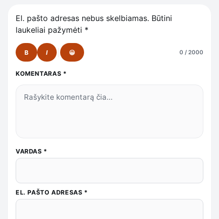
El. pašto adresas nebus skelbiamas.
Būtini
laukeliai pažymėti
*
B
I
😀
0 / 2000
KOMENTARAS
*
VARDAS
*
EL. PAŠTO ADRESAS
*