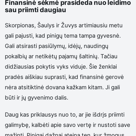
Finansinė sėkmė prasideda nuo leidimo
sau priimti daugiau
Skorpionas, Šaulys ir Žuvys artimiausiu metu
gali pajusti, kad pinigų tema tampa gyvesnė.
Gali atsirasti pasiūlymų, idėjų, naudingų
pokalbių ar netikėtų pajamų šaltinių. Tačiau
didžiausias pokytis vyks viduje. Šie ženklai
pradės aiškiau suprasti, kad finansinė gerovė
nėra atsitiktinė dovana kažkam kitam. Ji gali
būti ir jų gyvenimo dalis.
Daug kas priklausys nuo to, ar jie išdrįs priimti
galimybę, kalbėti apie savo vertę ir nustoti save
mažinti. Pinigai dažnai ateina ten, kur žmogus