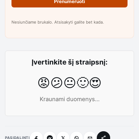
Prenumeruoti
Nesiunčiame brukalo. Atsisakyti galite bet kada.
Įvertinkite šį straipsnį:
😡
😕
😐
🙂
😍
Kraunami duomenys...
PASIDALINTI