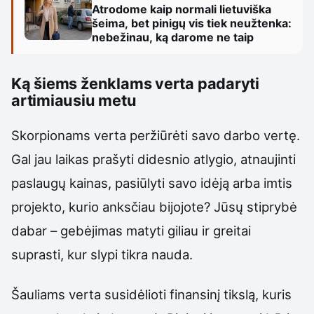
Atrodome kaip normali lietuviška
šeima, bet pinigų vis tiek neužtenka:
nebežinau, ką darome ne taip
Ką šiems ženklams verta padaryti
artimiausiu metu
Skorpionams verta peržiūrėti savo darbo vertę.
Gal jau laikas prašyti didesnio atlygio, atnaujinti
paslaugų kainas, pasiūlyti savo idėją arba imtis
projekto, kurio anksčiau bijojote? Jūsų stiprybė
dabar – gebėjimas matyti giliau ir greitai
suprasti, kur slypi tikra nauda.
Šauliams verta susidėlioti finansinį tikslą, kuris