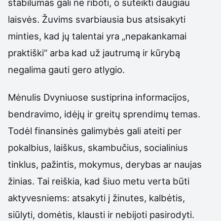
stabilumas gali ne riboti, o suteikti daugiau
laisvės. Žuvims svarbiausia bus atsisakyti
minties, kad jų talentai yra „nepakankamai
praktiški“ arba kad už jautrumą ir kūrybą
negalima gauti gero atlygio.
Mėnulis Dvyniuose sustiprina informacijos,
bendravimo, idėjų ir greitų sprendimų temas.
Todėl finansinės galimybės gali ateiti per
pokalbius, laiškus, skambučius, socialinius
tinklus, pažintis, mokymus, derybas ar naujas
žinias. Tai reiškia, kad šiuo metu verta būti
aktyvesniems: atsakyti į žinutes, kalbėtis,
siūlyti, domėtis, klausti ir nebijoti pasirodyti.