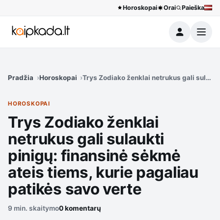
Horoskopai
Orai
Paieška
Meniu
Pradžia
Horoskopai
Trys Zodiako ženklai netrukus gali sulaukt
HOROSKOPAI
Trys Zodiako ženklai
netrukus gali sulaukti
pinigų: finansinė sėkmė
ateis tiems, kurie pagaliau
patikės savo verte
9 min. skaitymo
0 komentarų