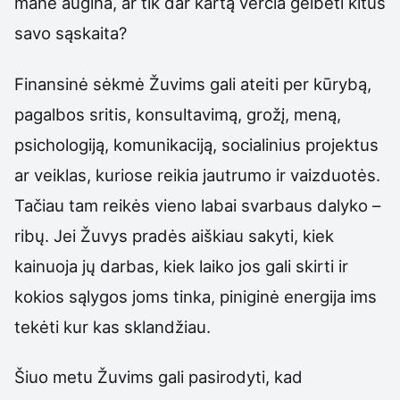
mane augina, ar tik dar kartą verčia gelbėti kitus
savo sąskaita?
Finansinė sėkmė Žuvims gali ateiti per kūrybą,
pagalbos sritis, konsultavimą, grožį, meną,
psichologiją, komunikaciją, socialinius projektus
ar veiklas, kuriose reikia jautrumo ir vaizduotės.
Tačiau tam reikės vieno labai svarbaus dalyko –
ribų. Jei Žuvys pradės aiškiau sakyti, kiek
kainuoja jų darbas, kiek laiko jos gali skirti ir
kokios sąlygos joms tinka, piniginė energija ims
tekėti kur kas sklandžiau.
Šiuo metu Žuvims gali pasirodyti, kad