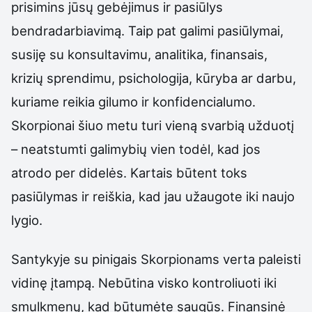
prisimins jūsų gebėjimus ir pasiūlys
bendradarbiavimą. Taip pat galimi pasiūlymai,
susiję su konsultavimu, analitika, finansais,
krizių sprendimu, psichologija, kūryba ar darbu,
kuriame reikia gilumo ir konfidencialumo.
Skorpionai šiuo metu turi vieną svarbią užduotį
– neatstumti galimybių vien todėl, kad jos
atrodo per didelės. Kartais būtent toks
pasiūlymas ir reiškia, kad jau užaugote iki naujo
lygio.
Santykyje su pinigais Skorpionams verta paleisti
vidinę įtampą. Nebūtina visko kontroliuoti iki
smulkmenų, kad būtumėte saugūs. Finansinė