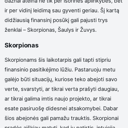
dažnai ateina ne tik per išorines aplinkybes, bet
ir per vidinį leidimą sau gyventi geriau. Šį kartą
didžiausią finansinį posūkį gali pajusti trys
ženklai – Skorpionas, Šaulys ir Žuvys.
Skorpionas
Skorpionams šis laikotarpis gali tapti stipriu
finansinio pasitikėjimo lūžiu. Pastaruoju metu
galėjo būti situacijų, kuriose teko abejoti savo
verte, svarstyti, ar tikrai verta prašyti daugiau,
ar tikrai galima imtis naujo projekto, ar tikrai
esate pasiruošę didesnei atsakomybei. Dabar
šios abejonės gali pamažu trauktis. Skorpionai
pradės aiškiau matyti, kad jų patirtis, intuicija,