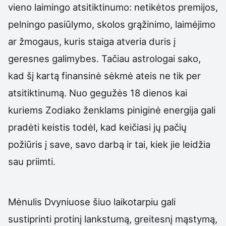
vieno laimingo atsitiktinumo: netikėtos premijos,
pelningo pasiūlymo, skolos grąžinimo, laimėjimo
ar žmogaus, kuris staiga atveria duris į
geresnes galimybes. Tačiau astrologai sako,
kad šį kartą finansinė sėkmė ateis ne tik per
atsitiktinumą. Nuo gegužės 18 dienos kai
kuriems Zodiako ženklams piniginė energija gali
pradėti keistis todėl, kad keičiasi jų pačių
požiūris į save, savo darbą ir tai, kiek jie leidžia
sau priimti.
Mėnulis Dvyniuose šiuo laikotarpiu gali
sustiprinti protinį lankstumą, greitesnį mąstymą,