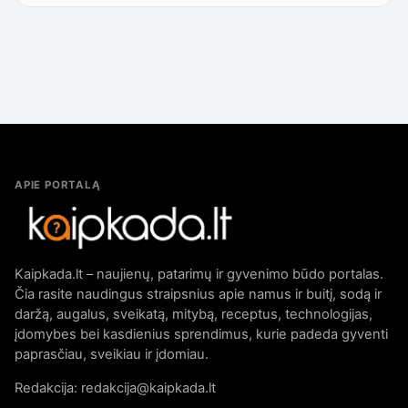
APIE PORTALĄ
Kaipkada.lt – naujienų, patarimų ir gyvenimo būdo portalas.
Čia rasite naudingus straipsnius apie namus ir buitį, sodą ir
daržą, augalus, sveikatą, mitybą, receptus, technologijas,
įdomybes bei kasdienius sprendimus, kurie padeda gyventi
paprasčiau, sveikiau ir įdomiau.
Redakcija: redakcija@kaipkada.lt