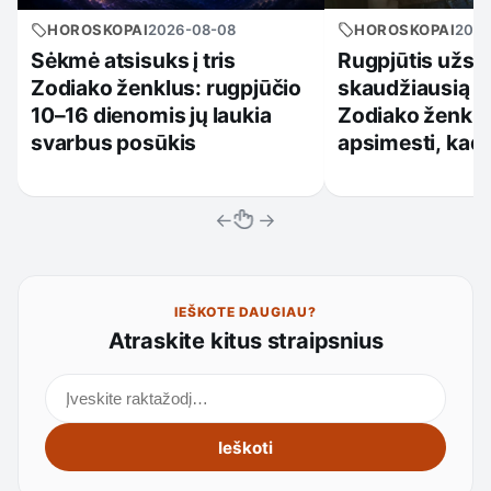
HOROSKOPAI
2026
HOROSKOPAI
2026-08-08
Rugpjūtis užsp
Sėkmė atsisuks į tris
skaudžiausią vi
Zodiako ženklus: rugpjūčio
Zodiako ženkla
10–16 dienomis jų laukia
apsimesti, kad 
svarbus posūkis
←
→
IEŠKOTE DAUGIAU?
Atraskite kitus straipsnius
Ieškoti straipsnių
Ieškoti