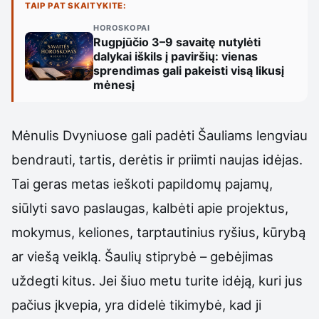
TAIP PAT SKAITYKITE:
HOROSKOPAI
Rugpjūčio 3–9 savaitę nutylėti
dalykai iškils į paviršių: vienas
sprendimas gali pakeisti visą likusį
mėnesį
Mėnulis Dvyniuose gali padėti Šauliams lengviau
bendrauti, tartis, derėtis ir priimti naujas idėjas.
Tai geras metas ieškoti papildomų pajamų,
siūlyti savo paslaugas, kalbėti apie projektus,
mokymus, keliones, tarptautinius ryšius, kūrybą
ar viešą veiklą. Šaulių stiprybė – gebėjimas
uždegti kitus. Jei šiuo metu turite idėją, kuri jus
pačius įkvepia, yra didelė tikimybė, kad ji