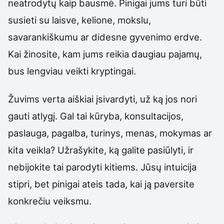
neatrodytų kaip bausmė. Pinigai jums turi būti
susieti su laisve, kelione, mokslu,
savarankiškumu ar didesne gyvenimo erdve.
Kai žinosite, kam jums reikia daugiau pajamų,
bus lengviau veikti kryptingai.
Žuvims verta aiškiai įsivardyti, už ką jos nori
gauti atlygį. Gal tai kūryba, konsultacijos,
paslauga, pagalba, turinys, menas, mokymas ar
kita veikla? Užrašykite, ką galite pasiūlyti, ir
nebijokite tai parodyti kitiems. Jūsų intuicija
stipri, bet pinigai ateis tada, kai ją paversite
konkrečiu veiksmu.