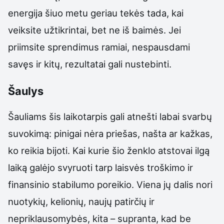
energija šiuo metu geriau tekės tada, kai
veiksite užtikrintai, bet ne iš baimės. Jei
priimsite sprendimus ramiai, nespausdami
savęs ir kitų, rezultatai gali nustebinti.
Šaulys
Šauliams šis laikotarpis gali atnešti labai svarbų
suvokimą: pinigai nėra priešas, našta ar kažkas,
ko reikia bijoti. Kai kurie šio ženklo atstovai ilgą
laiką galėjo svyruoti tarp laisvės troškimo ir
finansinio stabilumo poreikio. Viena jų dalis nori
nuotykių, kelionių, naujų patirčių ir
nepriklausomybės, kita – supranta, kad be