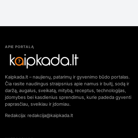
APIE PORTALĄ
Kaipkada.lt – naujienų, patarimų ir gyvenimo būdo portalas.
Čia rasite naudingus straipsnius apie namus ir buitį, sodą ir
daržą, augalus, sveikatą, mitybą, receptus, technologijas,
įdomybes bei kasdienius sprendimus, kurie padeda gyventi
paprasčiau, sveikiau ir įdomiau.
Redakcija: redakcija@kaipkada.lt