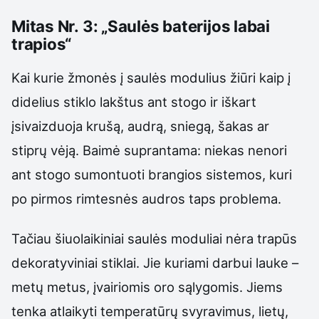
Mitas Nr. 3: „Saulės baterijos labai
trapios“
Kai kurie žmonės į saulės modulius žiūri kaip į
didelius stiklo lakštus ant stogo ir iškart
įsivaizduoja krušą, audrą, sniegą, šakas ar
stiprų vėją. Baimė suprantama: niekas nenori
ant stogo sumontuoti brangios sistemos, kuri
po pirmos rimtesnės audros taps problema.
Tačiau šiuolaikiniai saulės moduliai nėra trapūs
dekoratyviniai stiklai. Jie kuriami darbui lauke –
metų metus, įvairiomis oro sąlygomis. Jiems
tenka atlaikyti temperatūrų svyravimus, lietų,