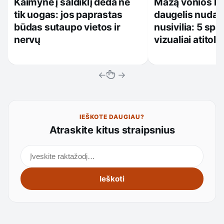
Kaimynė į šaldiklį deda ne
Mažą vonios k
tik uogas: jos paprastas
daugelis nudažo
būdas sutaupo vietos ir
nusivilia: 5 spa
nervų
vizualiai atitol
←
→
IEŠKOTE DAUGIAU?
Atraskite kitus straipsnius
Ieškoti straipsnių
Ieškoti