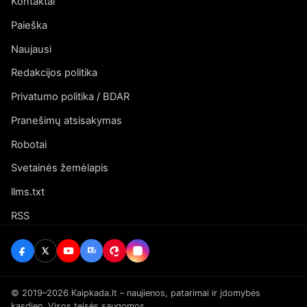
Kontaktai
Paieška
Naujausi
Redakcijos politika
Privatumo politika / BDAR
Pranešimų atsisakymas
Robotai
Svetainės žemėlapis
llms.txt
RSS
© 2019–2026 Kaipkada.lt – naujienos, patarimai ir įdomybės
kasdien. Visos teisės saugomos.