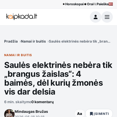
Horoskopai
Orai
Paieška
Meniu
Pradžia
Namai ir buitis
Saulės elektrinės nebėra tik „brangus ž
NAMAI IR BUITIS
Saulės elektrinės nebėra tik
„brangus žaislas“: 4
baimės, dėl kurių žmonės
vis dar delsia
6 min. skaitymo
0 komentarų
Mindaugas Bružas
Aa
ĮSIMINTI
2026-05-18 10:18