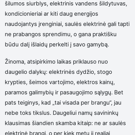
šilumos siurblys, elektrinis vandens šildytuvas,
kondicionieriai ar kiti daug energijos
naudojantys įrenginiai, saulės elektrinė gali tapti
ne prabangos sprendimu, o gana praktišku
būdu dalį išlaidų perkelti į savo gamybą.
Žinoma, atsipirkimo laikas priklauso nuo
daugelio dalykų: elektrinės dydžio, stogo
krypties, šeimos vartojimo, elektros kainų,
paramos galimybių ir pasaugojimo sąlygų. Bet
pats teiginys, kad „tai visada per brangu“, jau
nebe toks tikslus. Daugeliui namų savininkų
klausimas šiandien skamba kitaip: ne ar saulės
elektrinė brangi, o per kiek metų ji realiai