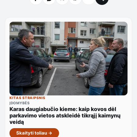
KITAS STRAIPSNIS
ĮDOMYBĖS
Karas daugiabučio kieme: kaip kovos dėl
parkavimo vietos atskleidė tikrąjį kaimynų
veidą
Skaityti toliau →