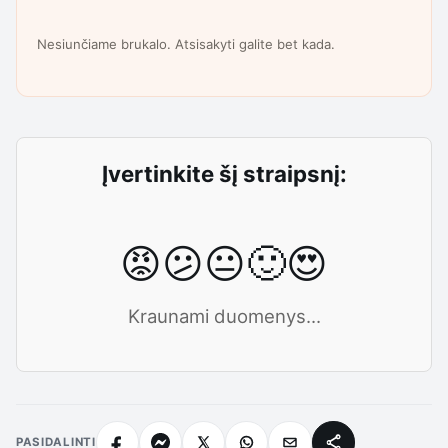
Nesiunčiame brukalo. Atsisakyti galite bet kada.
Įvertinkite šį straipsnį:
😡
😕
😐
🙂
😍
Kraunami duomenys...
PASIDALINTI