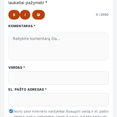
laukeliai pažymėti
*
B
I
😀
0 / 2000
KOMENTARAS
*
VARDAS
*
EL. PAŠTO ADRESAS
*
Noriu savo interneto naršyklėje išsaugoti vardą ir el. pašto
adresą, kad jų nebereiktų įvesti iš naujo, kai kitą kartą vėl