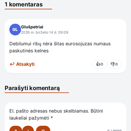
1 komentaras
Glušpetriai
2026 m. birželio 14 d. 09:09
Debilumui ribų nėra šitas eurosojuzas numaus
paskutinės kelnes
↩ Atsakyti
👍
👎
0
0
Parašyti komentarą
El. pašto adresas nebus skelbiamas.
Būtini
laukeliai pažymėti
*