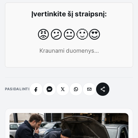
Įvertinkite šį straipsnį:
😡
😕
😐
🙂
😍
Kraunami duomenys...
PASIDALINTI