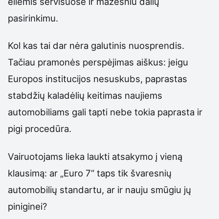
eilėmis servisuose ir mažesniu dalių
pasirinkimu.
Kol kas tai dar nėra galutinis nuosprendis.
Tačiau pramonės perspėjimas aiškus: jeigu
Europos institucijos nesuskubs, paprastas
stabdžių kaladėlių keitimas naujiems
automobiliams gali tapti nebe tokia paprasta ir
pigi procedūra.
Vairuotojams lieka laukti atsakymo į vieną
klausimą: ar „Euro 7“ taps tik švaresnių
automobilių standartu, ar ir nauju smūgiu jų
piniginei?