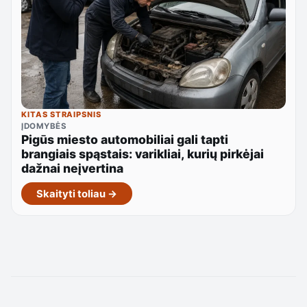
KITAS STRAIPSNIS
ĮDOMYBĖS
Pigūs miesto automobiliai gali tapti
brangiais spąstais: varikliai, kurių pirkėjai
dažnai neįvertina
Skaityti toliau →