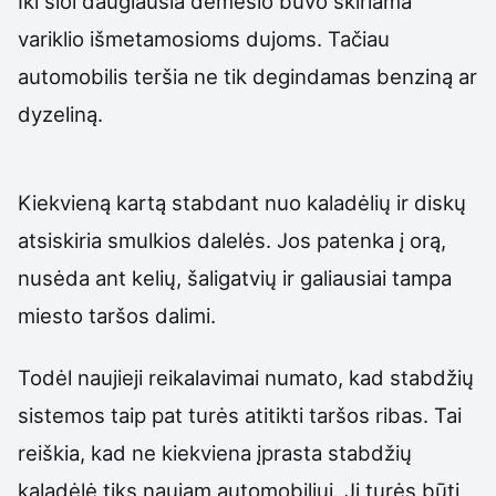
Iki šiol daugiausia dėmesio buvo skiriama
variklio išmetamosioms dujoms. Tačiau
automobilis teršia ne tik degindamas benziną ar
dyzeliną.
Kiekvieną kartą stabdant nuo kaladėlių ir diskų
atsiskiria smulkios dalelės. Jos patenka į orą,
nusėda ant kelių, šaligatvių ir galiausiai tampa
miesto taršos dalimi.
Todėl naujieji reikalavimai numato, kad stabdžių
sistemos taip pat turės atitikti taršos ribas. Tai
reiškia, kad ne kiekviena įprasta stabdžių
kaladėlė tiks naujam automobiliui. Ji turės būti