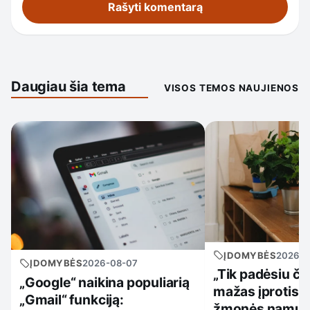
Daugiau šia tema
VISOS TEMOS NAUJIENOS
ĮDOMYBĖS
2026-0
ĮDOMYBĖS
2026-08-07
„Tik padėsiu či
„Google“ naikina populiarią
mažas įprotis, 
„Gmail“ funkciją:
žmonės namuos