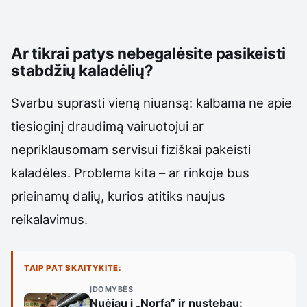
Ar tikrai patys nebegalėsite pasikeisti
stabdžių kaladėlių?
Svarbu suprasti vieną niuansą: kalbama ne apie
tiesioginį draudimą vairuotojui ar
nepriklausomam servisui fiziškai pakeisti
kaladėles. Problema kita – ar rinkoje bus
prieinamų dalių, kurios atitiks naujus
reikalavimus.
TAIP PAT SKAITYKITE:
ĮDOMYBĖS
Nuėjau į „Norfą” ir nustebau: