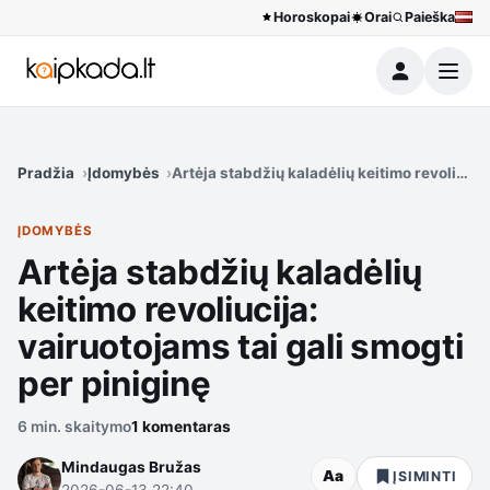
Horoskopai
Orai
Paieška
Meniu
Pradžia
Įdomybės
Artėja stabdžių kaladėlių keitimo revoliucija
ĮDOMYBĖS
Artėja stabdžių kaladėlių
keitimo revoliucija:
vairuotojams tai gali smogti
per piniginę
6 min. skaitymo
1 komentaras
Mindaugas Bružas
Aa
ĮSIMINTI
2026-06-13 22:40