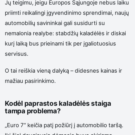
Jų teigimu, jeigu Europos Sąjungoje nebus laiku
priimti reikalingi įgyvendinimo sprendimai, naujų
automobilių savininkai gali susidurti su
nemalonia realybe: stabdžių kaladėlės ir diskai
kurį laiką bus prieinami tik per įgaliotuosius
servisus.
O tai reiškia vieną dalyką – didesnes kainas ir
mažiau pasirinkimo.
Kodėl paprastos kaladėlės staiga
tampa problema?
„Euro 7“ keičia patį požiūrį į automobilio taršą.