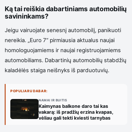
Ką tai reiškia dabartiniams automobilių
savininkams?
Jeigu vairuojate senesnį automobilį, panikuoti
nereikia. „Euro 7“ pirmiausia aktualus naujai
homologuojamiems ir naujai registruojamiems
automobiliams. Dabartinių automobilių stabdžių
kaladėlės staiga neišnyks iš parduotuvių.
POPULIARU DABAR:
NAMAI IR BUITIS
Kaimynas balkone daro tai kas
vakarą: iš pradžių erzina kvapas,
vėliau gali tekti kviesti tarnybas