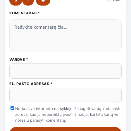
B
I
😀
0 / 2000
KOMENTARAS
*
VARDAS
*
EL. PAŠTO ADRESAS
*
Noriu savo interneto naršyklėje išsaugoti vardą ir el. pašto
adresą, kad jų nebereiktų įvesti iš naujo, kai kitą kartą vėl
norėsiu parašyti komentarą.