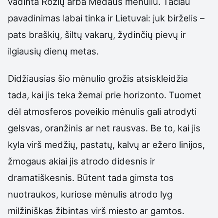
vadinta Rožių arba Medaus mėnuliu. Tačiau
pavadinimas labai tinka ir Lietuvai: juk birželis –
pats braškių, šiltų vakarų, žydinčių pievų ir
ilgiausių dienų metas.
Didžiausias šio mėnulio grožis atsiskleidžia
tada, kai jis teka žemai prie horizonto. Tuomet
dėl atmosferos poveikio mėnulis gali atrodyti
gelsvas, oranžinis ar net rausvas. Be to, kai jis
kyla virš medžių, pastatų, kalvų ar ežero linijos,
žmogaus akiai jis atrodo didesnis ir
dramatiškesnis. Būtent tada gimsta tos
nuotraukos, kuriose mėnulis atrodo lyg
milžiniškas žibintas virš miesto ar gamtos.