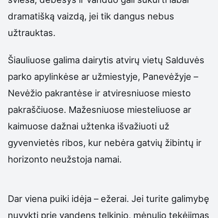
dramatišką vaizdą, jei tik dangus nebus
užtrauktas.
Šiauliuose galima dairytis atvirų vietų Salduvės
parko apylinkėse ar užmiestyje, Panevėžyje –
Nevėžio pakrantėse ir atviresniuose miesto
pakraščiuose. Mažesniuose miesteliuose ar
kaimuose dažnai užtenka išvažiuoti už
gyvenvietės ribos, kur nebėra gatvių žibintų ir
horizonto neužstoja namai.
Dar viena puiki idėja – ežerai. Jei turite galimybę
nuvykti prie vandens telkinio, mėnulio tekėjimas