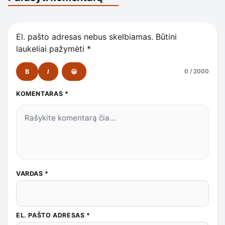
El. pašto adresas nebus skelbiamas.
Būtini
laukeliai pažymėti
*
B
I
😀
0 / 2000
KOMENTARAS
*
VARDAS
*
EL. PAŠTO ADRESAS
*