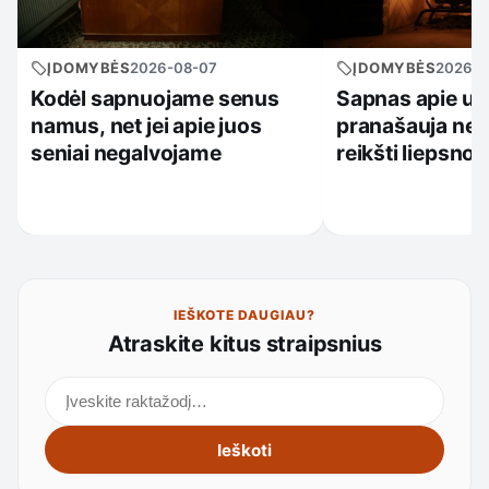
ĮDOMYBĖS
2026-08-07
ĮDOMYBĖS
2026-0
Kodėl sapnuojame senus
Sapnas apie ug
namus, net jei apie juos
pranašauja nela
seniai negalvojame
reikšti liepsnos
IEŠKOTE DAUGIAU?
Atraskite kitus straipsnius
Ieškoti straipsnių
Ieškoti