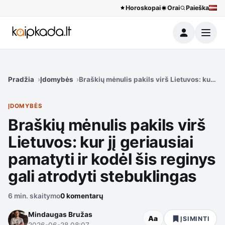
Horoskopai
Orai
Paieška
Meniu
Pradžia
Įdomybės
Braškių mėnulis pakils virš Lietuvos: kur jį 
ĮDOMYBĖS
Braškių mėnulis pakils virš
Lietuvos: kur jį geriausiai
pamatyti ir kodėl šis reginys
gali atrodyti stebuklingas
6 min. skaitymo
0 komentarų
Mindaugas Bružas
Aa
ĮSIMINTI
2026-06-28 08:07