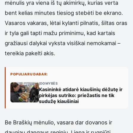
mėnulis yra viena iš tų akimirkų, kurias verta
bent kelias minutes tiesiog stebėti be ekrano.
Vasaros vakaras, lėtai kylanti pilnatis, šiltas oras
ir tyla gali tapti mažu priminimu, kad kartais
gražiausi dalykai vyksta visiškai nemokamai –
tereikia pakelti akis.
POPULIARU DABAR:
ĮDOMYBĖS
Kasininkė atidarė kiaušinių dėžutę ir
pirkėjas sutriko: priežastis ne tik
sudužę kiaušiniai
Be Braškių mėnulio, vasara dar dovanos ir
daugiau dangaus reginių. Liepą ir rugpjūtį