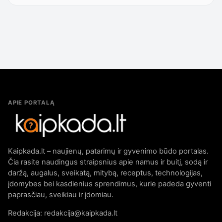
APIE PORTALĄ
Kaipkada.lt – naujienų, patarimų ir gyvenimo būdo portalas.
Čia rasite naudingus straipsnius apie namus ir buitį, sodą ir
daržą, augalus, sveikatą, mitybą, receptus, technologijas,
įdomybes bei kasdienius sprendimus, kurie padeda gyventi
paprasčiau, sveikiau ir įdomiau.
Redakcija: redakcija@kaipkada.lt