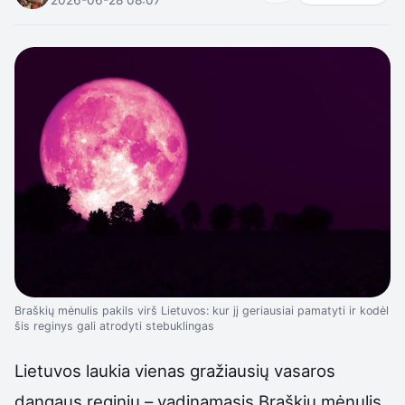
Braškių mėnulis pakils virš Lietuvos: kur jį geriausiai pamatyti ir kodėl
šis reginys gali atrodyti stebuklingas
Lietuvos laukia vienas gražiausių vasaros
dangaus reginių – vadinamasis Braškių mėnulis.