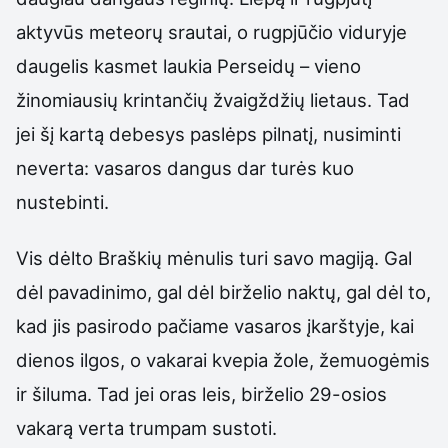
aktyvūs meteorų srautai, o rugpjūčio viduryje
daugelis kasmet laukia Perseidų – vieno
žinomiausių krintančių žvaigždžių lietaus. Tad
jei šį kartą debesys paslėps pilnatį, nusiminti
neverta: vasaros dangus dar turės kuo
nustebinti.
Vis dėlto Braškių mėnulis turi savo magiją. Gal
dėl pavadinimo, gal dėl birželio naktų, gal dėl to,
kad jis pasirodo pačiame vasaros įkarštyje, kai
dienos ilgos, o vakarai kvepia žole, žemuogėmis
ir šiluma. Tad jei oras leis, birželio 29-osios
vakarą verta trumpam sustoti.