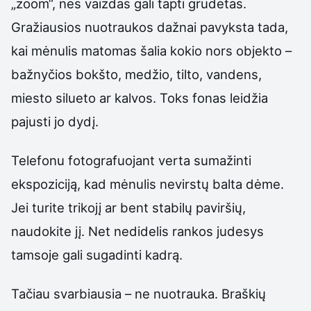
„zoom“, nes vaizdas gali tapti grūdėtas.
Gražiausios nuotraukos dažnai pavyksta tada,
kai mėnulis matomas šalia kokio nors objekto –
bažnyčios bokšto, medžio, tilto, vandens,
miesto silueto ar kalvos. Toks fonas leidžia
pajusti jo dydį.
Telefonu fotografuojant verta sumažinti
ekspoziciją, kad mėnulis nevirstų balta dėme.
Jei turite trikojį ar bent stabilų paviršių,
naudokite jį. Net nedidelis rankos judesys
tamsoje gali sugadinti kadrą.
Tačiau svarbiausia – ne nuotrauka. Braškių