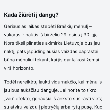
Kada žiūrėti į dangų?
Geriausias laikas stebėti Braškių mėnulį –
vakaras ir naktis iš birželio 29-osios į 30-ąją.
Nors tiksli pilnaties akimirka Lietuvoje bus jau
naktį, pats įspūdingiausias vaizdas paprastai
būna mėnuliui tekant, kai jis dar laikosi žemai
virš horizonto.
Todėl nereikėtų laukti vidurnakčio, kai mėnulis
jau bus aukščiau danguje. Jei norite to tikro
„vau“ efekto, geriausia iš anksto susirasti vietą
su atviru vaizdu į pietryčių arba rytų pusę. Kuo