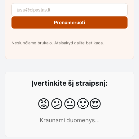
Prenumeruoti
Nesiunčiame brukalo. Atsisakyti galite bet kada.
Įvertinkite šį straipsnį:
😡
😕
😐
🙂
😍
Kraunami duomenys...