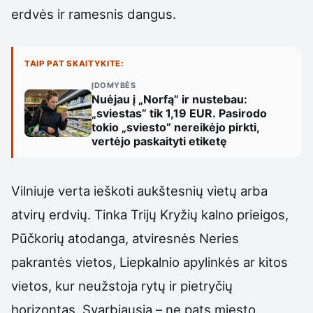
erdvės ir ramesnis dangus.
TAIP PAT SKAITYKITE:
ĮDOMYBĖS
Nuėjau į „Norfą” ir nustebau:
„sviestas” tik 1,19 EUR. Pasirodo
tokio „sviesto” nereikėjo pirkti,
vertėjo paskaityti etiketę
Vilniuje verta ieškoti aukštesnių vietų arba
atvirų erdvių. Tinka Trijų Kryžių kalno prieigos,
Pūčkorių atodanga, atviresnės Neries
pakrantės vietos, Liepkalnio apylinkės ar kitos
vietos, kur neužstoja rytų ir pietryčių
horizontas. Svarbiausia – ne pats miesto