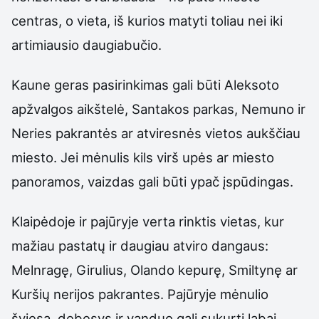
centras, o vieta, iš kurios matyti toliau nei iki
artimiausio daugiabučio.
Kaune geras pasirinkimas gali būti Aleksoto
apžvalgos aikštelė, Santakos parkas, Nemuno ir
Neries pakrantės ar atviresnės vietos aukščiau
miesto. Jei mėnulis kils virš upės ar miesto
panoramos, vaizdas gali būti ypač įspūdingas.
Klaipėdoje ir pajūryje verta rinktis vietas, kur
mažiau pastatų ir daugiau atviro dangaus:
Melnragę, Girulius, Olando kepurę, Smiltynę ar
Kuršių nerijos pakrantes. Pajūryje mėnulio
šviesa, debesys ir vanduo gali sukurti labai