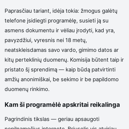
Paprasčiau tariant, idėja tokia: žmogus galėtų
telefone įsidiegti programėlę, susieti ją su
asmens dokumentu ir vėliau įrodyti, kad yra,
pavyzdžiui, vyresnis nei 18 metų,
neatskleisdamas savo vardo, gimimo datos ar
kitų perteklinių duomenų. Komisija būtent taip ir
pristato šį sprendimą — kaip būdą patvirtinti
amžių anonimiškai, be sekimo ir be papildomo
duomenų rinkimo.
Kam ši programėlė apskritai reikalinga
Pagrindinis tikslas — geriau apsaugoti
nepilnamečius internete. Briuselis vis atviriau