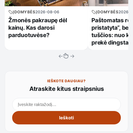
ĮDOMYBĖS
2026-08-06
ĮDOMYBĖS
2026-0
Žmonės pakraupę dėl
Paštomatas rod
kainų. Kas darosi
pristatyta“, be
parduotuvėse?
tuščios: nuo ko 
prekė dingsta p
←
→
IEŠKOTE DAUGIAU?
Atraskite kitus straipsnius
Ieškoti straipsnių
Ieškoti