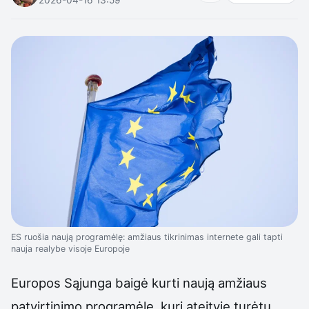
ES ruošia naują programėlę: amžiaus tikrinimas internete gali tapti
nauja realybe visoje Europoje
Europos Sąjunga baigė kurti naują amžiaus
patvirtinimo programėlę, kuri ateityje turėtų