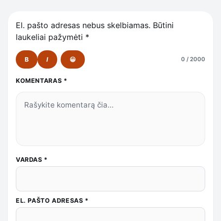
El. pašto adresas nebus skelbiamas.
Būtini
laukeliai pažymėti
*
B
I
😀
0 / 2000
KOMENTARAS
*
VARDAS
*
EL. PAŠTO ADRESAS
*