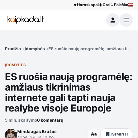
Horoskopai
Orai
Paieška
Meniu
Pradžia
Įdomybės
ES ruošia naują programėlę: amžiaus tikrinim
ĮDOMYBĖS
ES ruošia naują programėlę:
amžiaus tikrinimas
internete gali tapti nauja
realybe visoje Europoje
5 min. skaitymo
0 komentarų
Mindaugas Bružas
Aa
ĮSIMINTI
2026-04-16 13:59