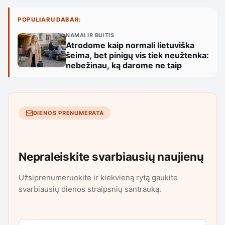
POPULIARU DABAR:
NAMAI IR BUITIS
Atrodome kaip normali lietuviška
šeima, bet pinigų vis tiek neužtenka:
nebežinau, ką darome ne taip
DIENOS PRENUMERATA
Nepraleiskite svarbiausių naujienų
Užsiprenumeruokite ir kiekvieną rytą gaukite
svarbiausių dienos straipsnių santrauką.