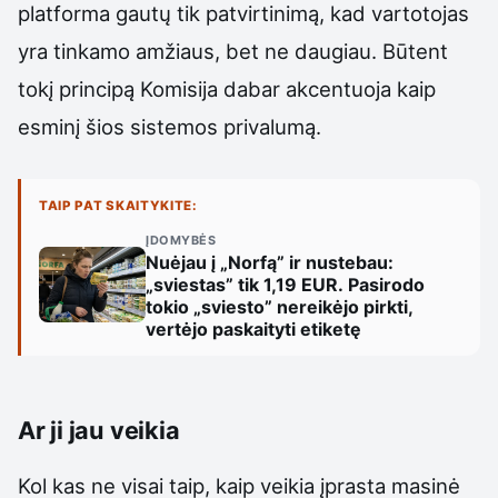
platforma gautų tik patvirtinimą, kad vartotojas
yra tinkamo amžiaus, bet ne daugiau. Būtent
tokį principą Komisija dabar akcentuoja kaip
esminį šios sistemos privalumą.
TAIP PAT SKAITYKITE:
ĮDOMYBĖS
Nuėjau į „Norfą” ir nustebau:
„sviestas” tik 1,19 EUR. Pasirodo
tokio „sviesto” nereikėjo pirkti,
vertėjo paskaityti etiketę
Ar ji jau veikia
Kol kas ne visai taip, kaip veikia įprasta masinė