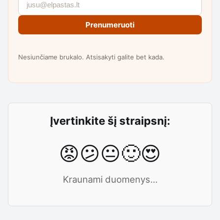
Prenumeruoti
Nesiunčiame brukalo. Atsisakyti galite bet kada.
Įvertinkite šį straipsnį:
😡
😕
😐
🙂
😍
Kraunami duomenys...