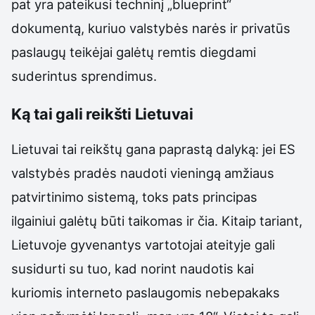
pat yra pateikusi techninį „blueprint“
dokumentą, kuriuo valstybės narės ir privatūs
paslaugų teikėjai galėtų remtis diegdami
suderintus sprendimus.
Ką tai gali reikšti Lietuvai
Lietuvai tai reikštų gana paprastą dalyką: jei ES
valstybės pradės naudoti vieningą amžiaus
patvirtinimo sistemą, toks pats principas
ilgainiui galėtų būti taikomas ir čia. Kitaip tariant,
Lietuvoje gyvenantys vartotojai ateityje gali
susidurti su tuo, kad norint naudotis kai
kuriomis interneto paslaugomis nebepakaks