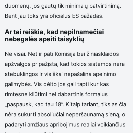
duomenų, jos gautų tik minimalų patvirtinimą.
Bent jau toks yra oficialus ES pažadas.
Ar tai reiškia, kad nepilnamečiai
nebegalės apeiti taisyklių
Ne visai. Net ir pati Komisija bei žiniasklaidos
apžvalgos pripažįsta, kad tokios sistemos nėra
stebuklingos ir visiškai nepašalina apeinimo
galimybės. Vis dėlto jos gali tapti kur kas
rimtesne kliūtimi nei dabartinis formalus
„paspausk, kad tau 18“. Kitaip tariant, tikslas čia
nėra sukurti absoliučiai neperšaunamą sieną, o
padaryti amžiaus apribojimus realiai veikiančius