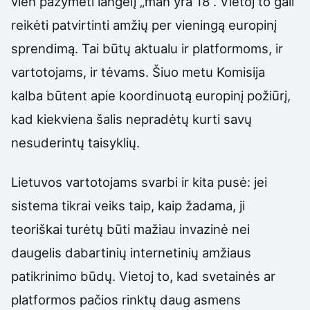
vien pažymėti langelį „man yra 18“. Vietoj to gali
reikėti patvirtinti amžių per vieningą europinį
sprendimą. Tai būtų aktualu ir platformoms, ir
vartotojams, ir tėvams. Šiuo metu Komisija
kalba būtent apie koordinuotą europinį požiūrį,
kad kiekviena šalis nepradėtų kurti savų
nesuderintų taisyklių.
Lietuvos vartotojams svarbi ir kita pusė: jei
sistema tikrai veiks taip, kaip žadama, ji
teoriškai turėtų būti mažiau invazinė nei
daugelis dabartinių internetinių amžiaus
patikrinimo būdų. Vietoj to, kad svetainės ar
platformos pačios rinktų daug asmens