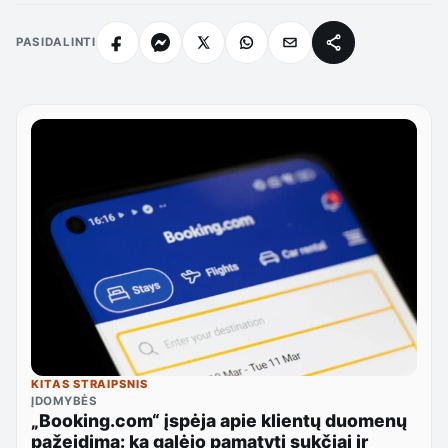
PASIDALINTI
KITAS STRAIPSNIS
ĮDOMYBĖS
„Booking.com“ įspėja apie klientų duomenų
pažeidimą: ką galėjo pamatyti sukčiai ir