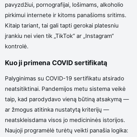
pavyzdžiui, pornografijai, lošimams, alkoholio
pirkimui internete ir kitoms panašioms sritims.
Kitaip tariant, tai gali tapti gerokai platesniu
įrankiu nei vien tik „TikTok“ ar „Instagram“
kontrolė.
Kuo ji primena COVID sertifikatą
Palyginimas su COVID-19 sertifikatu atsirado
neatsitiktinai. Pandemijos metu sistema veikė
taip, kad parodydavo vieną būtiną atsakymą —
ar žmogus atitinka nustatytą kriterijų —
neatskleisdama visos jo medicininės istorijos.
Naujoji programėlė turėtų veikti panašia logika: