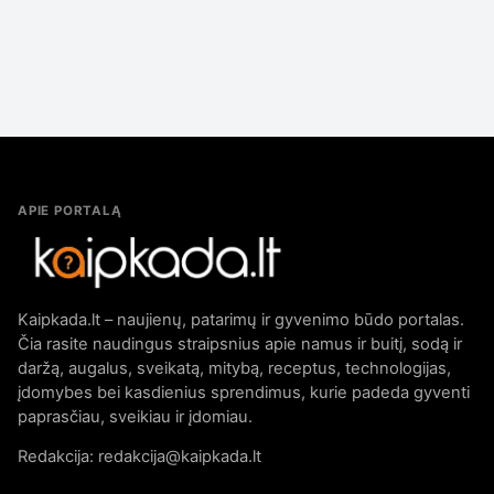
APIE PORTALĄ
Kaipkada.lt – naujienų, patarimų ir gyvenimo būdo portalas.
Čia rasite naudingus straipsnius apie namus ir buitį, sodą ir
daržą, augalus, sveikatą, mitybą, receptus, technologijas,
įdomybes bei kasdienius sprendimus, kurie padeda gyventi
paprasčiau, sveikiau ir įdomiau.
Redakcija: redakcija@kaipkada.lt