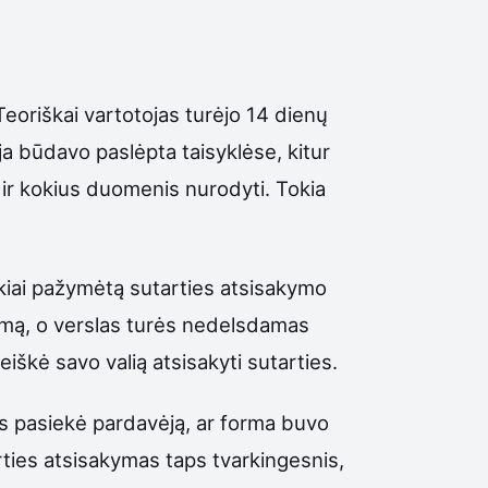
Teoriškai vartotojas turėjo 14 dienų
ja būdavo paslėpta taisyklėse, kitur
 ir kokius duomenis nurodyti. Tokia
škiai pažymėtą sutarties atsisakymo
imą, o verslas turės nedelsdamas
eiškė savo valią atsisakyti sutarties.
kas pasiekė pardavėją, ar forma buvo
rties atsisakymas taps tvarkingesnis,