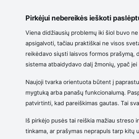
Pirkėjui nebereikės ieškoti paslėp
Viena didžiausių problemų iki šiol buvo ne 
apsigalvoti, tačiau praktiškai ne visos sv
reikėdavo siųsti laisvos formos prašymą, d
sistema atbaidydavo dalį žmonių, ypač jei
Naujoji tvarka orientuota būtent į paprast
mygtuką arba panašų funkcionalumą. Paspau
patvirtinti, kad pareiškimas gautas. Tai sva
Iš pirkėjo pusės tai reiškia mažiau streso
tinkama, ar prašymas neprapuls tarp kitų u