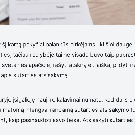
r šį kartą pokyčiai palankūs pirkėjams. Iki šiol dauge
ties, tačiau realybėje tai ne visada buvo taip papras
svetainės apačioje, rašyti atskirą el. laišką, pildyt
a apie sutarties atsisakymą.
duryje įsigalioję nauji reikalavimai numato, kad dalis
ai matomą ir lengvai randamą sutarties atsisakymo fun
nt, kaip pasinaudoti savo teise. Atsisakyti sutarties