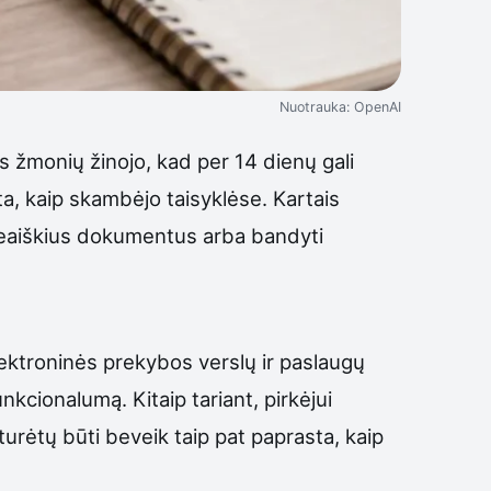
Nuotrauka: OpenAI
lis žmonių žinojo, kad per 14 dienų gali
ta, kaip skambėjo taisyklėse. Kartais
i neaiškius dokumentus arba bandyti
 elektroninės prekybos verslų ir paslaugų
kcionalumą. Kitaip tariant, pirkėjui
 turėtų būti beveik taip pat paprasta, kaip