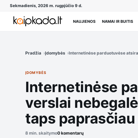
Sekmadienis, 2026 m. rugpjūčio 9 d.
NAUJIENOS
NAMAI IR BUITIS
Pradžia
Įdomybės
Internetinėse parduotuvėse atsira
ĮDOMYBĖS
Internetinėse p
verslai nebegalės
taps paprasčiau
8 min. skaitymo
0 komentarų