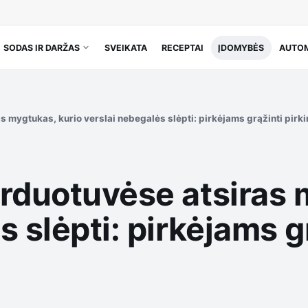
SODAS IR DARŽAS
SVEIKATA
RECEPTAI
ĮDOMYBĖS
AUTOM
s mygtukas, kurio verslai nebegalės slėpti: pirkėjams grąžinti pirk
arduotuvėse atsiras 
 slėpti: pirkėjams gr