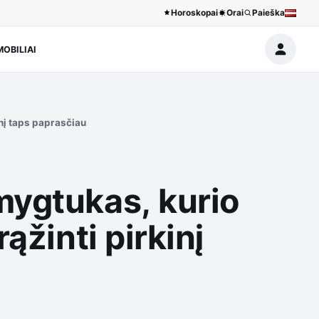
Horoskopai
Orai
Paieška
OBILIAI
inį taps paprasčiau
mygtukas, kurio
ąžinti pirkinį