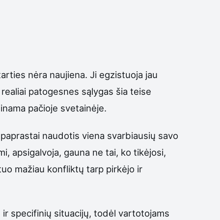
rties nėra naujiena. Ji egzistuoja jau
i realiai patogesnes sąlygas šia teise
ndinama pačioje svetainėje.
 paprastai naudotis viena svarbiausių savo
, apsigalvoja, gauna ne tai, ko tikėjosi,
uo mažiau konfliktų tarp pirkėjo ir
 ir specifinių situacijų, todėl vartotojams