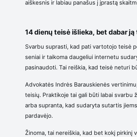
aiškesnis ir labiau panašus į įprastą skaitm
14 dienų teisė išlieka, bet dabar j
Svarbu suprasti, kad pati vartotojo teisė p
seniai ir taikoma daugeliui internetu sudary
pasinaudoti. Tai reiškia, kad teisė neturi bū
Advokatės Indrės Barauskienės vertinimu, p
teisių. Praktikoje tai gali būti labai svar
arba supranta, kad sudaryta sutartis jiems 
pardavėjo.
Žinoma, tai nereiškia, kad bet kokį pirkinį 