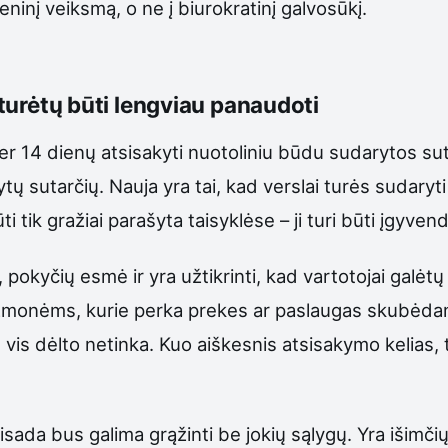
eninį veiksmą, o ne į biurokratinį galvosūkį.
ą turėtų būti lengviau panaudoti
er 14 dienų atsisakyti nuotoliniu būdu sudarytos suta
tų sutarčių. Nauja yra tai, kad verslai turės sudaryt
ti tik gražiai parašyta taisyklėse – ji turi būti įgyve
okyčių esmė ir yra užtikrinti, kad vartotojai galėtų
bu žmonėms, kurie perka prekes ar paslaugas skubėdami
vis dėlto netinka. Kuo aiškesnis atsisakymo kelias, t
visada bus galima grąžinti be jokių sąlygų. Yra išimčių