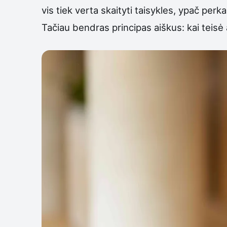
vis tiek verta skaityti taisykles, ypač per
Tačiau bendras principas aiškus: kai teisė 