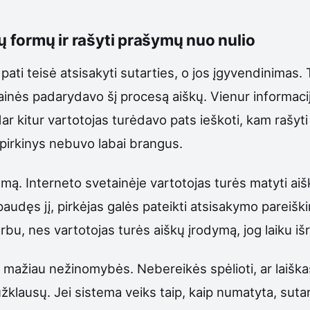
tų formų ir rašyti prašymų nuo nulio
pati teisė atsisakyti sutarties, o jos įgyvendinimas. 
etainės padarydavo šį procesą aiškų. Vienur informaci
ar kitur vartotojas turėdavo pats ieškoti, kam rašyti
 pirkinys nebuvo labai brangus.
umą. Interneto svetainėje vartotojas turės matyti ai
dęs jį, pirkėjas galės pateikti atsisakymo pareišk
rbu, nes vartotojas turės aiškų įrodymą, jog laiku išr
 ir mažiau nežinomybės. Nebereikės spėlioti, ar laiš
žklausų. Jei sistema veiks taip, kaip numatyta, suta