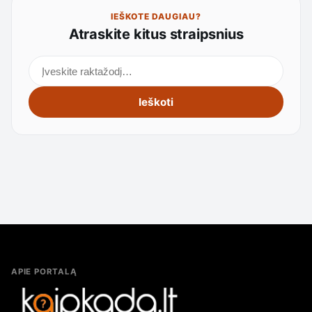
IEŠKOTE DAUGIAU?
Atraskite kitus straipsnius
Ieškoti straipsnių
Ieškoti
APIE PORTALĄ