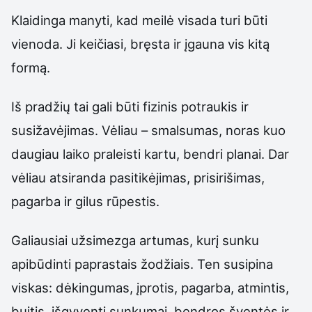
Klaidinga manyti, kad meilė visada turi būti
vienoda. Ji keičiasi, bręsta ir įgauna vis kitą
formą.
Iš pradžių tai gali būti fizinis potraukis ir
susižavėjimas. Vėliau – smalsumas, noras kuo
daugiau laiko praleisti kartu, bendri planai. Dar
vėliau atsiranda pasitikėjimas, prisirišimas,
pagarba ir gilus rūpestis.
Galiausiai užsimezga artumas, kurį sunku
apibūdinti paprastais žodžiais. Ten susipina
viskas: dėkingumas, įprotis, pagarba, atmintis,
buitis, išgyventi sunkumai, bendros šventės ir