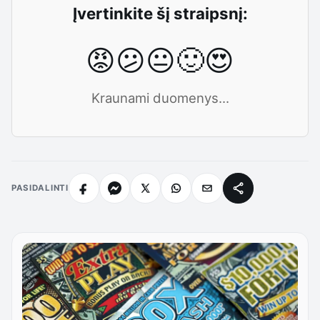
Įvertinkite šį straipsnį:
😡
😕
😐
🙂
😍
Kraunami duomenys...
PASIDALINTI