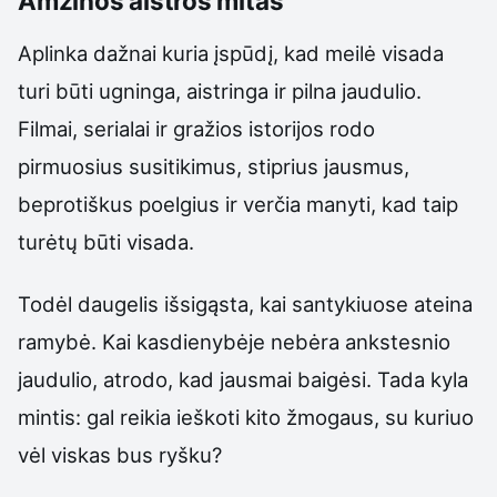
Amžinos aistros mitas
Aplinka dažnai kuria įspūdį, kad meilė visada
turi būti ugninga, aistringa ir pilna jaudulio.
Filmai, serialai ir gražios istorijos rodo
pirmuosius susitikimus, stiprius jausmus,
beprotiškus poelgius ir verčia manyti, kad taip
turėtų būti visada.
Todėl daugelis išsigąsta, kai santykiuose ateina
ramybė. Kai kasdienybėje nebėra ankstesnio
jaudulio, atrodo, kad jausmai baigėsi. Tada kyla
mintis: gal reikia ieškoti kito žmogaus, su kuriuo
vėl viskas bus ryšku?