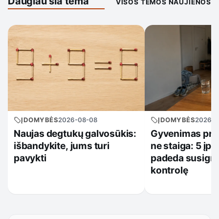
Daugiau šia tema
VISOS TEMOS NAUJIENOS
ĮDOMYBĖS
2026-08-08
ĮDOMYBĖS
2026-0
Naujas degtukų galvosūkis:
Gyvenimas prad
išbandykite, jums turi
ne staiga: 5 įpr
pavykti
padeda susigrą
kontrolę