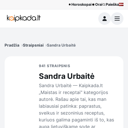
Horoskopai
Orai
Paieška
Meniu
Pradžia
Straipsniai
Sandra Urbaitė
941 STRAIPSNIS
Sandra Urbaitė
Sandra Urbaitė — Kaipkada.lt
„Maistas ir receptai" kategorijos
autorė. Rašau apie tai, kas man
labiausiai patinka: paprastus,
sveikus ir sezoninius receptus,
kuriuos galima pagaminti iš to, kas
auga lietuviškame sode ar