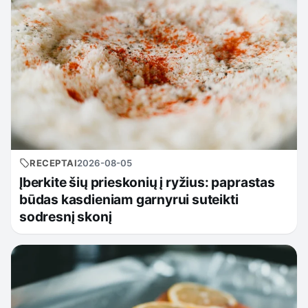
RECEPTAI
2026-08-05
Įberkite šių prieskonių į ryžius: paprastas
būdas kasdieniam garnyrui suteikti
sodresnį skonį