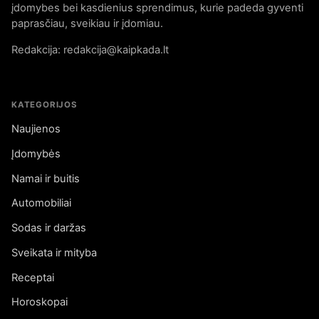
įdomybes bei kasdienius sprendimus, kurie padeda gyventi
paprasčiau, sveikiau ir įdomiau.
Redakcija: redakcija@kaipkada.lt
KATEGORIJOS
Naujienos
Įdomybės
Namai ir buitis
Automobiliai
Sodas ir daržas
Sveikata ir mityba
Receptai
Horoskopai