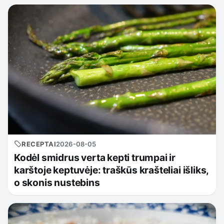
RECEPTAI
2026-08-05
Kodėl smidrus verta kepti trumpai ir
karštoje keptuvėje: traškūs krašteliai išliks,
o skonis nustebins