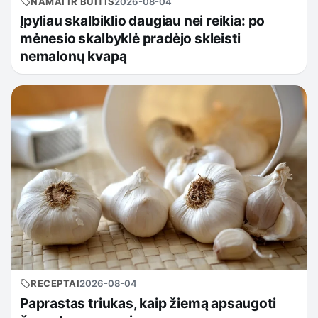
NAMAI IR BUITIS
2026-08-04
Įpyliau skalbiklio daugiau nei reikia: po
mėnesio skalbyklė pradėjo skleisti
nemalonų kvapą
RECEPTAI
2026-08-04
Paprastas triukas, kaip žiemą apsaugoti