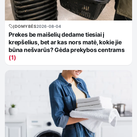
ĮDOMYBĖS
2026-08-04
Prekes be maišelių dedame tiesiai į
krepšelius, bet ar kas nors matė, kokie jie
būna nešvarūs? Gėda prekybos centrams
(1)