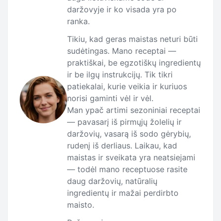
daržovyje ir ko visada yra po
ranka.
Tikiu, kad geras maistas neturi būti
sudėtingas. Mano receptai —
praktiškai, be egzotiškų ingredientų
ir be ilgų instrukcijų. Tik tikri
patiekalai, kurie veikia ir kuriuos
norisi gaminti vėl ir vėl.
Man ypač artimi sezoniniai receptai
— pavasarį iš pirmųjų žolelių ir
daržovių, vasarą iš sodo gėrybių,
rudenį iš derliaus. Laikau, kad
maistas ir sveikata yra neatsiejami
— todėl mano receptuose rasite
daug daržovių, natūralių
ingredientų ir mažai perdirbto
maisto.