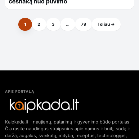
česnaką nuo puvimo
1
2
3
…
79
Toliau →
APIE PORTALĄ
Kaipkada.lt – naujienų, patarimų ir gyvenimo būdo portalas.
Čia rasite naudingus straipsnius apie namus ir buitį, sodą ir
daržą, augalus, sveikatą, mitybą, receptus, technologijas,