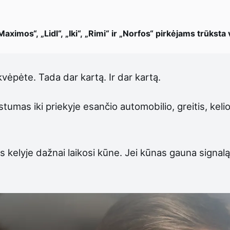
„Maximos“, „Lidl“, „Iki“, „Rimi“ ir „Norfos“ pirkėjams trūksta
įkvėpėte. Tada dar kartą. Ir dar kartą.
stumas iki priekyje esančio automobilio, greitis, kel
s kelyje dažnai laikosi kūne. Jei kūnas gauna signal