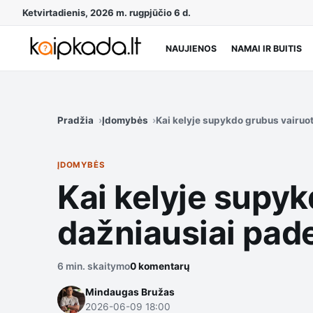
Ketvirtadienis, 2026 m. rugpjūčio 6 d.
NAUJIENOS
NAMAI IR BUITIS
Pradžia
Įdomybės
Kai kelyje supykdo grubus vairuot
ĮDOMYBĖS
Kai kelyje supyk
dažniausiai pade
6 min. skaitymo
0 komentarų
Mindaugas Bružas
2026-06-09 18:00