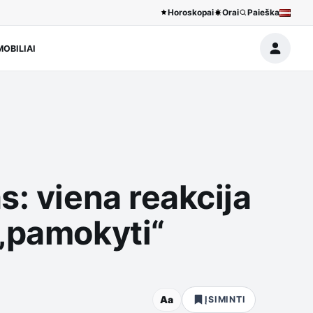
Horoskopai
Orai
Paieška
OBILIAI
“
s: viena reakcija
 „pamokyti“
Aa
ĮSIMINTI