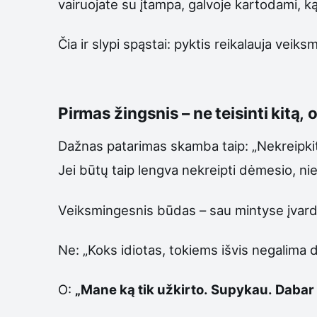
vairuojate su įtampa, galvoje kartodami, 
Čia ir slypi spąstai: pyktis reikalauja vei
Pirmas žingsnis – ne teisinti kitą,
Dažnas patarimas skamba taip: „Nekreipkite 
Jei būtų taip lengva nekreipti dėmesio, nie
Veiksmingesnis būdas – sau mintyse įvardyti
Ne: „Koks idiotas, tokiems išvis negalima duo
O:
„Mane ką tik užkirto. Supykau. Dabar 