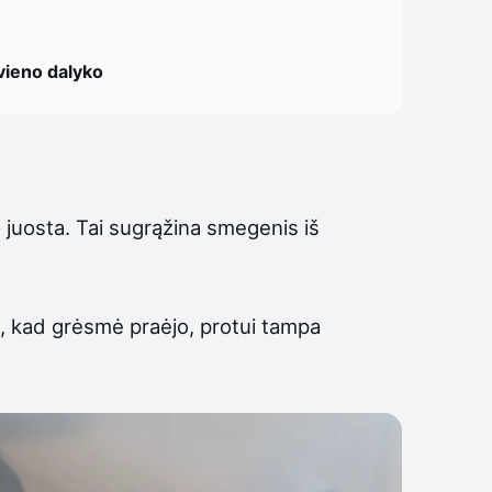
 vieno dalyko
io juosta. Tai sugrąžina smegenis iš
ą, kad grėsmė praėjo, protui tampa