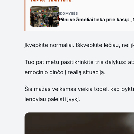
TAIP PAT SKAITYKITE:
ĮDOMYBĖS
Pilni vežimėliai lieka prie kasų: 
Įkvėpkite normaliai. Iškvėpkite lėčiau, nei 
Tuo pat metu pasitikrinkite tris dalykus: at
emocinio ginčo į realią situaciją.
Šis mažas veiksmas veikia todėl, kad pykti
lengviau paleisti įvykį.