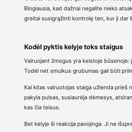
Blogiausia, kad dažnai negalite nieko atsak
greitai susigrąžinti kontrolę ten, kur ji dar
Kodėl pyktis kelyje toks staigus
Vairuojant žmogus yra keistoje būsenoje: j
Todėl net smulkus grubumas gali būti pri
Kai kitas vairuotojas staiga užlenda prieš 
pakyla pulsas, susiaurėja dėmesys, atsirand
kas čia teisus.
Bet kelyje ši reakcija pavojinga. Ji ne išsp