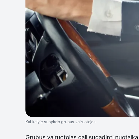
Kai kelyje supykdo grubus vairuotojas
Grubus vairuotojas gali sugadinti nuotaiką