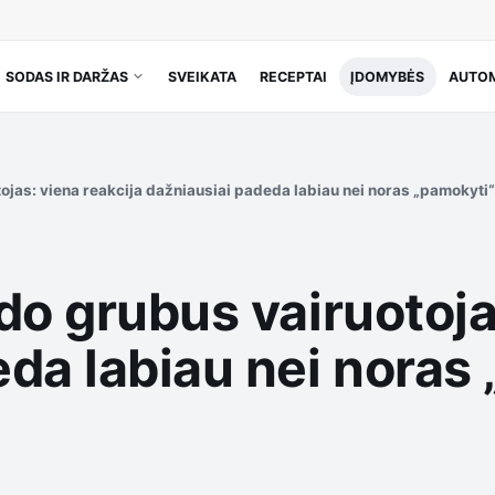
SODAS IR DARŽAS
SVEIKATA
RECEPTAI
ĮDOMYBĖS
AUTOM
ojas: viena reakcija dažniausiai padeda labiau nei noras „pamokyti
do grubus vairuotoja
da labiau nei noras