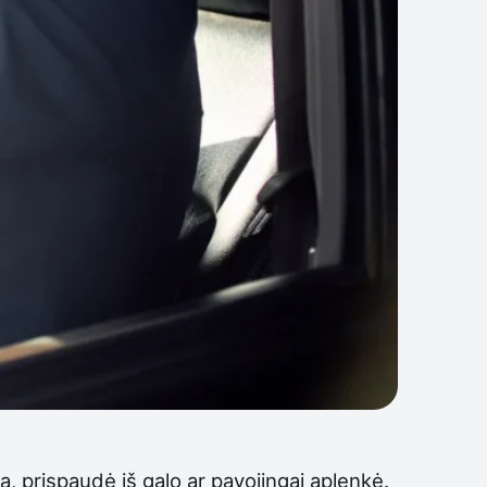
, prispaudė iš galo ar pavojingai aplenkė.