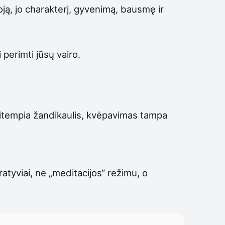
oją, jo charakterį, gyvenimą, bausmę ir
perimti jūsų vairo.
įsitempia žandikaulis, kvėpavimas tampa
ratyviai, ne „meditacijos“ režimu, o