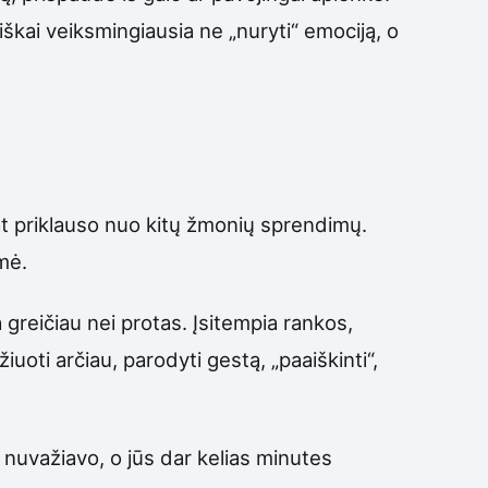
iškai veiksmingiausia ne „nuryti“ emociją, o
lat priklauso nuo kitų žmonių sprendimų.
mė.
 greičiau nei protas. Įsitempia rankos,
uoti arčiau, parodyti gestą, „paaiškinti“,
au nuvažiavo, o jūs dar kelias minutes