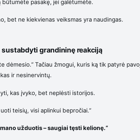
ką būtumėte pasakę, jei galėtumėte.
ksmo, bet ne kiekvienas veiksmas yra naudingas.
 o sustabdyti grandininę reakciją
dėmesio.“ Tačiau žmogui, kuris ką tik patyrė pavojing
kas ir nesinervintų.
, kas įvyko, bet neplėsti istorijos.
ti teisių, visi aplinkui bepročiai.“
mano užduotis – saugiai tęsti kelionę.“