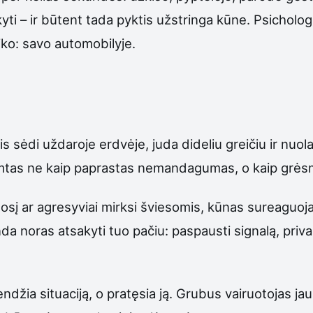
yti – ir būtent tada pyktis užstringa kūne. Psicholog
 liko: savo automobilyje.
is sėdi uždaroje erdvėje, juda dideliu greičiu ir nuo
imtas ne kaip paprastas nemandagumas, o kaip grės
nosį ar agresyviai mirksi šviesomis, kūnas sureaguoja
a noras atsakyti tuo pačiu: paspausti signalą, privaži
rendžia situaciją, o pratęsia ją. Grubus vairuotojas j