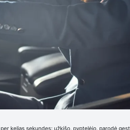
 per kelias sekundes: užkišo, pyptelėjo, parodė gestą