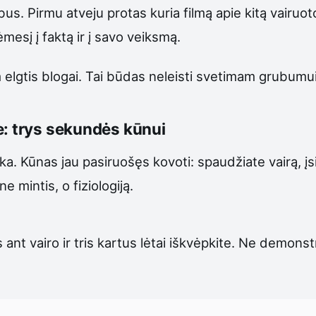
us. Pirmu atveju protas kuria filmą apie kitą vairuot
mesį į faktą ir į savo veiksmą.
 elgtis blogai. Tai būdas neleisti svetimam grubumui 
e: trys sekundės kūnui
ka. Kūnas jau pasiruošęs kovoti: spaudžiate vairą, 
e mintis, o fiziologiją.
ant vairo ir tris kartus lėtai iškvėpkite. Ne demonst