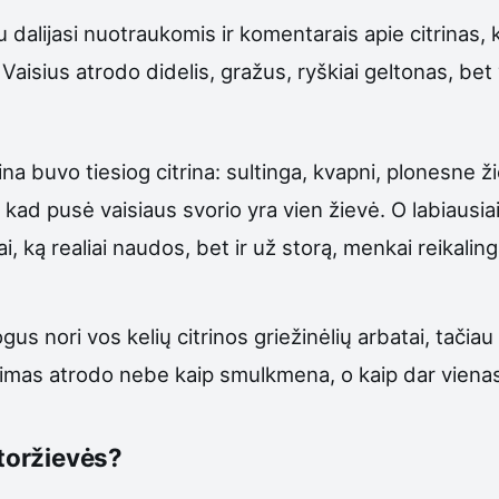
dalijasi nuotraukomis ir komentarais apie citrinas, ku
Vaisius atrodo didelis, gražus, ryškiai geltonas, be
ina buvo tiesiog citrina: sultinga, kvapni, plonesne ž
, kad pusė vaisiaus svorio yra vien žievė. O labiausi
i, ką realiai naudos, bet ir už storą, menkai reikaling
us nori vos kelių citrinos griežinėlių arbatai, tačiau
rkimas atrodo nebe kaip smulkmena, o kaip dar viena
storžievės?