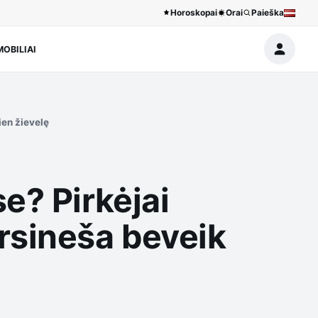
Horoskopai
Orai
Paieška
OBILIAI
ien žievelę
e? Pirkėjai
rsineša beveik