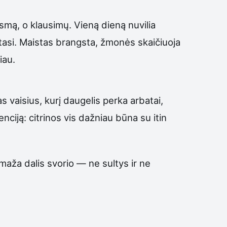
smą, o klausimų. Vieną dieną nuvilia
ėtasi. Maistas brangsta, žmonės skaičiuoja
iau.
s vaisius, kurį daugelis perka arbatai,
ciją: citrinos vis dažniau būna su itin
aža dalis svorio — ne sultys ir ne