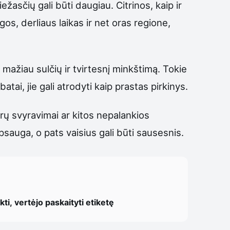
žasčių gali būti daugiau. Citrinos, kaip ir
gos, derliaus laikas ir net oras regione,
, mažiau sulčių ir tvirtesnį minkštimą. Tokie
batai, jie gali atrodyti kaip prastas pirkinys.
ūrų svyravimai ar kitos nepalankios
apsauga, o pats vaisius gali būti sausesnis.
ti, vertėjo paskaityti etiketę