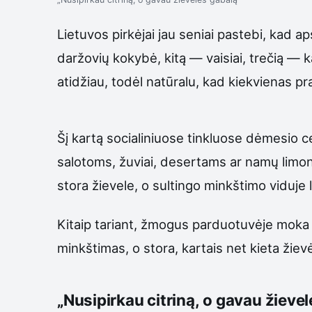
Lietuvos pirkėjai jau seniai pastebi, kad 
daržovių kokybė, kitą — vaisiai, trečią — 
atidžiau, todėl natūralu, kad kiekvienas p
Šį kartą socialiniuose tinkluose dėmesio ce
salotoms, žuviai, desertams ar namų limona
stora žievele, o sultingo minkštimo viduje l
Kitaip tariant, žmogus parduotuvėje moka 
minkštimas, o stora, kartais net kieta žievė.
„Nusipirkau citriną, o gavau žieve