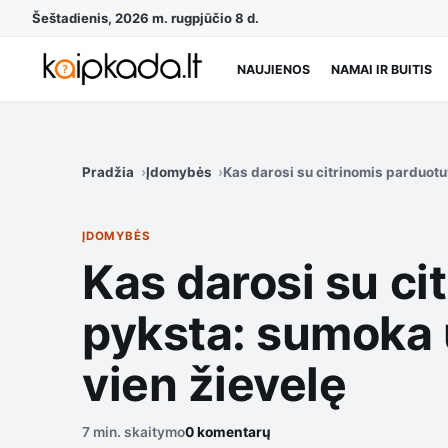
Šeštadienis, 2026 m. rugpjūčio 8 d.
NAUJIENOS
NAMAI IR BUITIS
Pradžia
Įdomybės
Kas darosi su citrinomis parduotu
ĮDOMYBĖS
Kas darosi su ci
pyksta: sumoka 
vien žievelę
7 min. skaitymo
0 komentarų