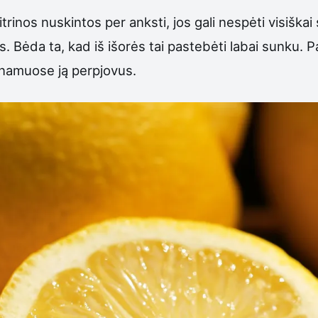
itrinos nuskintos per anksti, jos gali nespėti visiška
Bėda ta, kad iš išorės tai pastebėti labai sunku. Par
k namuose ją perpjovus.