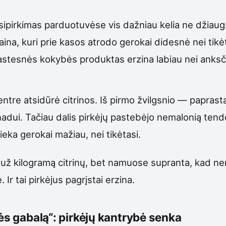
apsipirkimas parduotuvėse vis dažniau kelia ne džiaug
kaina, kuri prie kasos atrodo gerokai didesnė nei tik
rastesnės kokybės produktas erzina labiau nei anksč
ntre atsidūrė citrinos. Iš pirmo žvilgsnio — paprasta
dui. Tačiau dalis pirkėjų pastebėjo nemalonią tenden
ieka gerokai mažiau, nei tikėtasi.
už kilogramą citrinų, bet namuose supranta, kad nem
 Ir tai pirkėjus pagrįstai erzina.
lės gabalą“: pirkėjų kantrybė senka