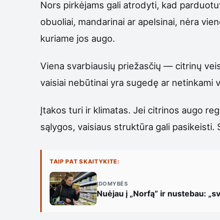
Nors pirkėjams gali atrodyti, kad parduotuv
obuoliai, mandarinai ar apelsinai, nėra vien
kuriame jos augo.
Viena svarbiausių priežasčių — citrinų veisl
vaisiai nebūtinai yra sugedę ar netinkami vart
Įtakos turi ir klimatas. Jei citrinos augo 
sąlygos, vaisiaus struktūra gali pasikeisti.
TAIP PAT SKAITYKITE:
ĮDOMYBĖS
Nuėjau į „Norfą” ir nustebau: „sv