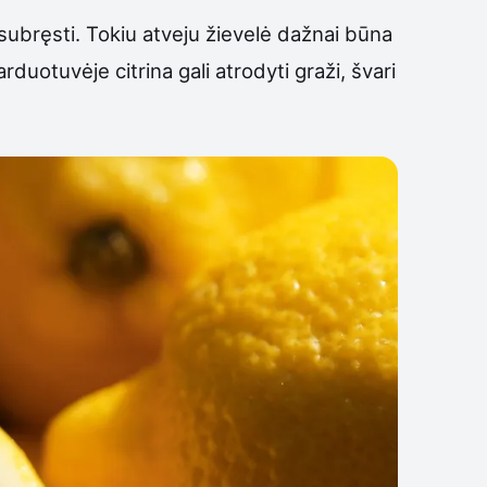
i subręsti. Tokiu atveju žievelė dažnai būna
duotuvėje citrina gali atrodyti graži, švari