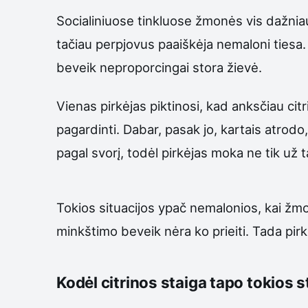
Socialiniuose tinkluose žmonės vis dažniau 
tačiau perpjovus paaiškėja nemaloni tiesa. 
beveik neproporcingai stora žievė.
Vienas pirkėjas piktinosi, kad anksčiau citr
pagardinti. Dabar, pasak jo, kartais atrodo
pagal svorį, todėl pirkėjas moka ne tik už ta
Tokios situacijos ypač nemalonios, kai žmog
minkštimo beveik nėra ko prieiti. Tada pi
Kodėl citrinos staiga tapo tokios 