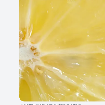
„Nusipirkau citriną, o gavau žievelės gabalą“