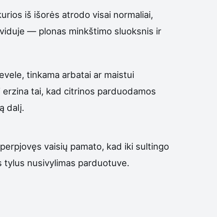
rios iš išorės atrodo visai normaliai,
t viduje — plonas minkštimo sluoksnis ir
ievele, tinkama arbatai ar maistui
ai erzina tai, kad citrinos parduodamos
ą dalį.
 perpjovęs vaisių pamato, kad iki sultingo
s tylus nusivylimas parduotuve.