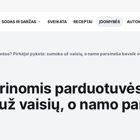
SODAS IR DARŽAS
SVEIKATA
RECEPTAI
ĮDOMYBĖS
AUTOM
vėse? Pirkėjai pyksta: sumoka už vaisių, o namo parsineša beveik v
trinomis parduotuvės
už vaisių, o namo pa