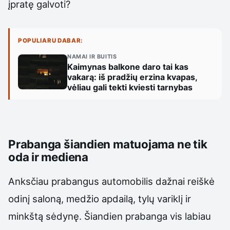
įpratę galvoti?
POPULIARU DABAR:
NAMAI IR BUITIS
Kaimynas balkone daro tai kas
vakarą: iš pradžių erzina kvapas,
vėliau gali tekti kviesti tarnybas
Prabanga šiandien matuojama ne tik
oda ir mediena
Anksčiau prabangus automobilis dažnai reiškė
odinį saloną, medžio apdailą, tylų variklį ir
minkštą sėdynę. Šiandien prabanga vis labiau