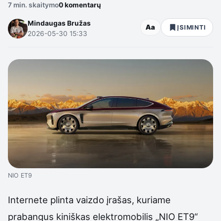
7 min. skaitymo
0 komentarų
Mindaugas Bružas
Aa
ĮSIMINTI
2026-05-30 15:33
NIO ET9
Internete plinta vaizdo įrašas, kuriame
prabangus kiniškas elektromobilis „NIO ET9“