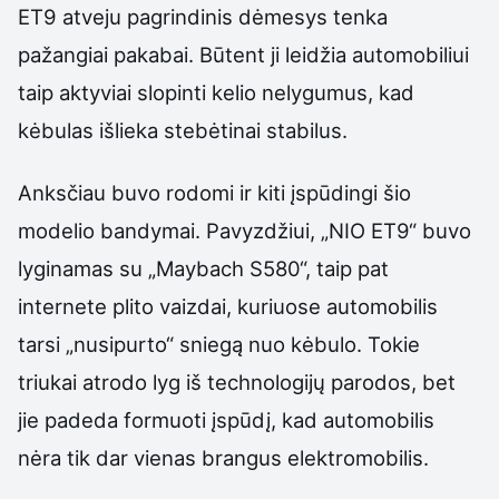
ET9 atveju pagrindinis dėmesys tenka
pažangiai pakabai. Būtent ji leidžia automobiliui
taip aktyviai slopinti kelio nelygumus, kad
kėbulas išlieka stebėtinai stabilus.
Anksčiau buvo rodomi ir kiti įspūdingi šio
modelio bandymai. Pavyzdžiui, „NIO ET9“ buvo
lyginamas su „Maybach S580“, taip pat
internete plito vaizdai, kuriuose automobilis
tarsi „nusipurto“ sniegą nuo kėbulo. Tokie
triukai atrodo lyg iš technologijų parodos, bet
jie padeda formuoti įspūdį, kad automobilis
nėra tik dar vienas brangus elektromobilis.