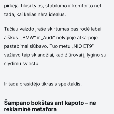
pirkėjai tikisi tylos, stabilumo ir komforto net
tada, kai kelias nėra idealus.
Tačiau vaizdo įraše skirtumas pasirodė labai
aiškus. „BMW“ ir „Audi“ nelygioje atkarpoje
pastebimai siūbavo. Tuo metu „NIO ET9“
važiavo taip sklandžiai, kad žiūrovai jį lygino su
slydimu sviestu.
Ir tada prasidėjo tikrasis spektaklis.
Šampano bokštas ant kapoto – ne
reklaminė metafora