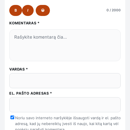
B
I
😀
0 / 2000
KOMENTARAS
*
VARDAS
*
EL. PAŠTO ADRESAS
*
Noriu savo interneto naršyklėje išsaugoti vardą ir el. pašto
adresą, kad jų nebereiktų įvesti iš naujo, kai kitą kartą vėl
norėsiu parašyti komentarą.