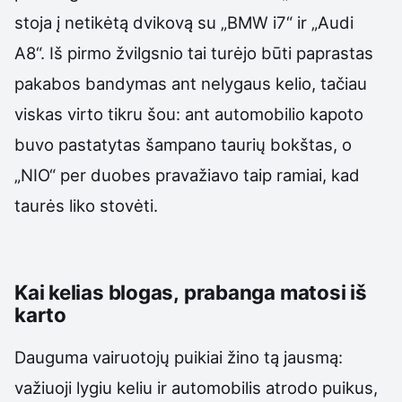
stoja į netikėtą dvikovą su „BMW i7“ ir „Audi
A8“. Iš pirmo žvilgsnio tai turėjo būti paprastas
pakabos bandymas ant nelygaus kelio, tačiau
viskas virto tikru šou: ant automobilio kapoto
buvo pastatytas šampano taurių bokštas, o
„NIO“ per duobes pravažiavo taip ramiai, kad
taurės liko stovėti.
Kai kelias blogas, prabanga matosi iš
karto
Dauguma vairuotojų puikiai žino tą jausmą:
važiuoji lygiu keliu ir automobilis atrodo puikus,