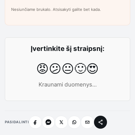
Nesiunčiame brukalo. Atsisakyti galite bet kada.
Įvertinkite šį straipsnį:
😡
😕
😐
🙂
😍
Kraunami duomenys...
PASIDALINTI