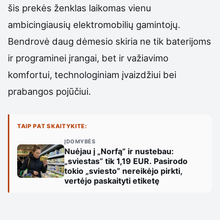
šis prekės ženklas laikomas vienu
ambicingiausių elektromobilių gamintojų.
Bendrovė daug dėmesio skiria ne tik baterijoms
ir programinei įrangai, bet ir važiavimo
komfortui, technologiniam įvaizdžiui bei
prabangos pojūčiui.
TAIP PAT SKAITYKITE:
ĮDOMYBĖS
Nuėjau į „Norfą” ir nustebau:
„sviestas” tik 1,19 EUR. Pasirodo
tokio „sviesto” nereikėjo pirkti,
vertėjo paskaityti etiketę