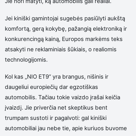
Jie nori matyti, ką automobilis gali realiai.
Jei kiniški gamintojai sugebės pasiūlyti aukštą
komfortą, gerą kokybę, pažangią elektroniką ir
konkurencingą kainą, Europos markėms teks
atsakyti ne reklaminiais šūkiais, o realiomis
technologijomis.
Kol kas „NIO ET9“ yra brangus, nišinis ir
daugeliui europiečių dar egzotiškas
automobilis. Tačiau tokie vaizdo įrašai keičia
įvaizdį. Jie priverčia net skeptikus bent
trumpam sustoti ir pagalvoti: gal kiniški
automobiliai jau nebe tie, apie kuriuos buvome