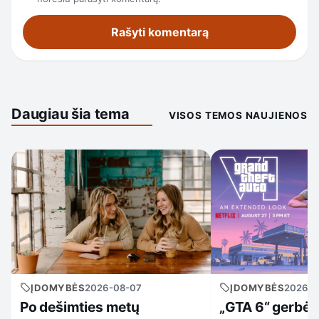
Daugiau šia tema
VISOS TEMOS NAUJIENOS
ĮDOMYBĖS
2026-08-07
ĮDOMYBĖS
2026-0
Po dešimties metų
„GTA 6“ gerbėja