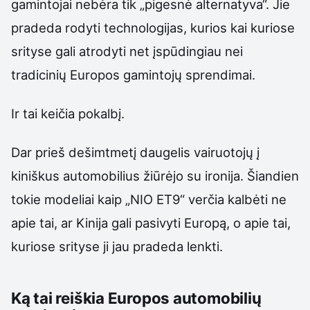
gamintojai nebėra tik „pigesnė alternatyva“. Jie
pradeda rodyti technologijas, kurios kai kuriose
srityse gali atrodyti net įspūdingiau nei
tradicinių Europos gamintojų sprendimai.
Ir tai keičia pokalbį.
Dar prieš dešimtmetį daugelis vairuotojų į
kiniškus automobilius žiūrėjo su ironija. Šiandien
tokie modeliai kaip „NIO ET9“ verčia kalbėti ne
apie tai, ar Kinija gali pasivyti Europą, o apie tai,
kuriose srityse ji jau pradeda lenkti.
Ką tai reiškia Europos automobilių