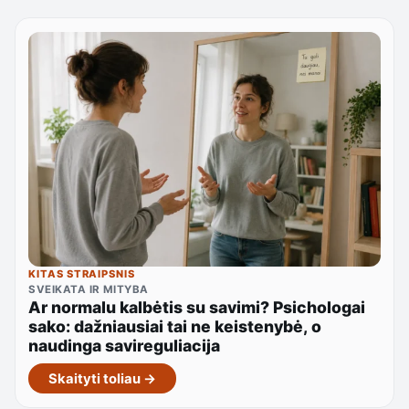
KITAS STRAIPSNIS
SVEIKATA IR MITYBA
Ar normalu kalbėtis su savimi? Psichologai
sako: dažniausiai tai ne keistenybė, o
naudinga savireguliacija
Skaityti toliau →