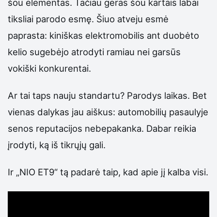
šou elementas. Tačiau geras šou kartais labai
tiksliai parodo esmę. Šiuo atveju esmė
paprasta: kiniškas elektromobilis ant duobėto
kelio sugebėjo atrodyti ramiau nei garsūs
vokiški konkurentai.
Ar tai taps nauju standartu? Parodys laikas. Bet
vienas dalykas jau aiškus: automobilių pasaulyje
senos reputacijos nebepakanka. Dabar reikia
įrodyti, ką iš tikrųjų gali.
Ir „NIO ET9“ tą padarė taip, kad apie jį kalba visi.