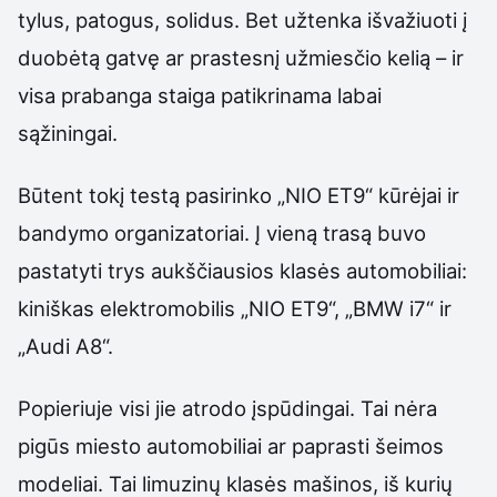
tylus, patogus, solidus. Bet užtenka išvažiuoti į
duobėtą gatvę ar prastesnį užmiesčio kelią – ir
visa prabanga staiga patikrinama labai
sąžiningai.
Būtent tokį testą pasirinko „NIO ET9“ kūrėjai ir
bandymo organizatoriai. Į vieną trasą buvo
pastatyti trys aukščiausios klasės automobiliai:
kiniškas elektromobilis „NIO ET9“, „BMW i7“ ir
„Audi A8“.
Popieriuje visi jie atrodo įspūdingai. Tai nėra
pigūs miesto automobiliai ar paprasti šeimos
modeliai. Tai limuzinų klasės mašinos, iš kurių