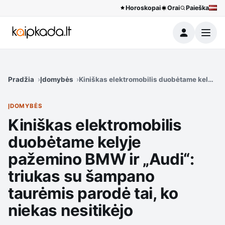
Horoskopai
Orai
Paieška
Meniu
Pradžia
Įdomybės
Kiniškas elektromobilis duobėtame kelyje p
ĮDOMYBĖS
Kiniškas elektromobilis
duobėtame kelyje
pažemino BMW ir „Audi“:
triukas su šampano
taurėmis parodė tai, ko
niekas nesitikėjo