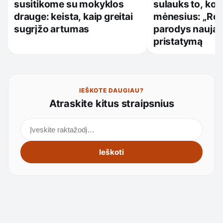
susitikome su mokyklos
sulauks to, ko 
drauge: keista, kaip greitai
mėnesius: „Roc
sugrįžo artumas
parodys naują 
pristatymą
IEŠKOTE DAUGIAU?
Atraskite kitus straipsnius
Ieškoti straipsnių
Ieškoti