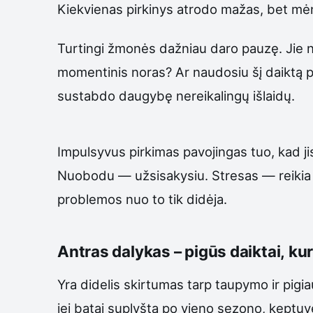
Kiekvienas pirkinys atrodo mažas, bet mėn
Turtingi žmonės dažniau daro pauzę. Jie nebū
momentinis noras? Ar naudosiu šį daiktą po 
sustabdo daugybę nereikalingų išlaidų.
Impulsyvus pirkimas pavojingas tuo, kad ji
Nuobodu — užsisakysiu. Stresas — reikia k
problemos nuo to tik didėja.
Antras dalykas – pigūs daiktai, kuri
Yra didelis skirtumas tarp taupymo ir pigi
jei batai suplyšta po vieno sezono, keptuv