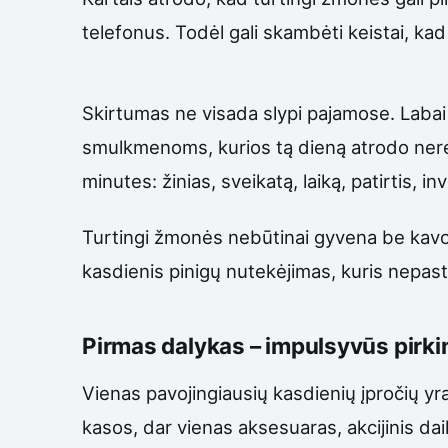
telefonus. Todėl gali skambėti keistai, kad
Skirtumas ne visada slypi pajamose. Labai d
smulkmenoms, kurios tą dieną atrodo nereik
minutes: žinias, sveikatą, laiką, patirtis, i
Turtingi žmonės nebūtinai gyvena be kavos
kasdienis pinigų nutekėjimas, kuris nepast
Pirmas dalykas – impulsyvūs pirkini
Vienas pavojingiausių kasdienių įpročių yra
kasos, dar vienas aksesuaras, akcijinis dai