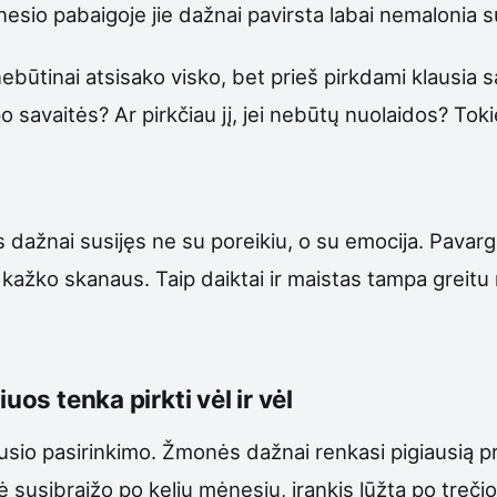
esio pabaigoje jie dažnai pavirsta labai nemalonia 
tinai atsisako visko, bet prieš pirkdami klausia savęs
savaitės? Ar pirkčiau jį, jei nebūtų nuolaidos? Tokie
s dažnai susijęs ne su poreikiu, o su emocija. Pavar
ažko skanaus. Taip daiktai ir maistas tampa greitu
uos tenka pirkti vėl ir vėl
ausio pasirinkimo. Žmonės dažnai renkasi pigiausią p
ė susibraižo po kelių mėnesių, įrankis lūžta po treč