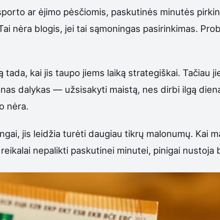
nsporto ar ėjimo pėsčiomis, paskutinės minutės pirkin
Tai nėra blogis, jei tai sąmoningas pasirinkimas. P
da, kai jis taupo jiems laiką strategiškai. Tačiau j
as dalykas — užsisakyti maistą, nes dirbi ilgą dieną i
o nėra.
ai, jis leidžia turėti daugiau tikrų malonumų. Kai ma
ikalai nepalikti paskutinei minutei, pinigai nustoja 