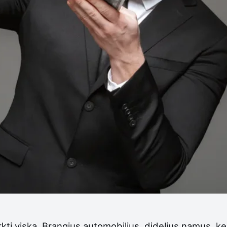
rkti viską. Brangius automobilius, didelius namus, k