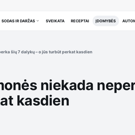
SODAS IR DARŽAS
SVEIKATA
RECEPTAI
ĮDOMYBĖS
AUTOM
erka šių 7 dalykų – o jūs turbūt perkat kasdien
monės niekada neper
kat kasdien