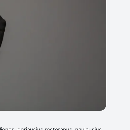
eliones, geriausius restoranus, naujausius