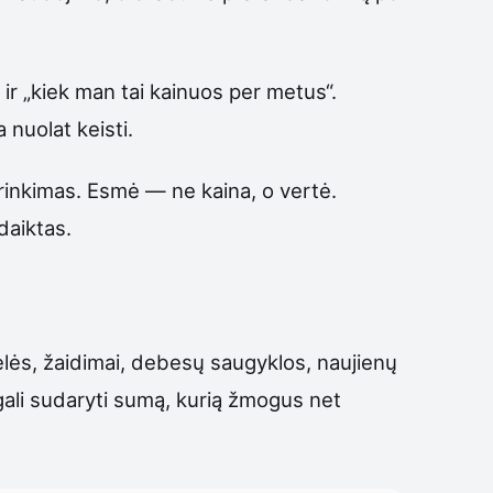
t ir „kiek man tai kainuos per metus“.
 nuolat keisti.
sirinkimas. Esmė — ne kaina, o vertė.
daiktas.
ėlės, žaidimai, debesų saugyklos, naujienų
gali sudaryti sumą, kurią žmogus net