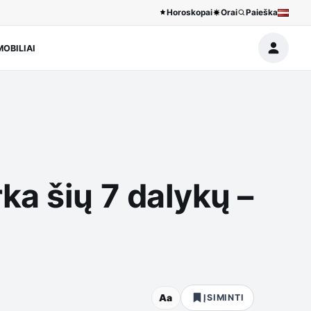
Horoskopai
Orai
Paieška
OBILIAI
ka šių 7 dalykų –
Aa
ĮSIMINTI