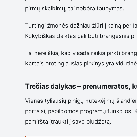
pirmų skalbimų, tai nebėra taupymas.
Turtingi žmonės dažniau žiūri į kainą per lai
Kokybiškas daiktas gali būti brangesnis pradž
Tai nereiškia, kad visada reikia pirkti bra
Kartais protingiausias pirkinys yra vidutinė
Trečias dalykas – prenumeratos, 
Vienas tyliausių pinigų nutekėjimų šiandi
portalai, papildomos programų funkcijos. K
pamiršta įtraukti į savo biudžetą.