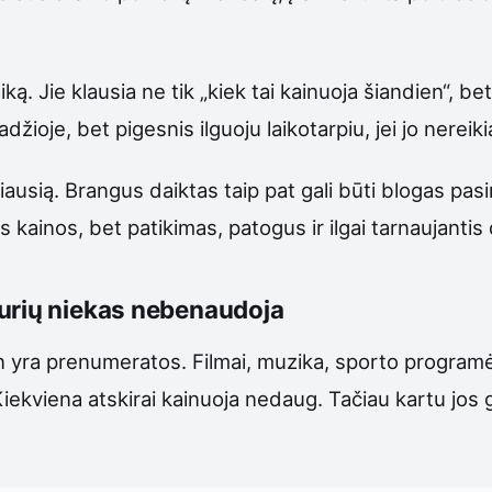
ką. Jie klausia ne tik „kiek tai kainuoja šiandien“, be
ioje, bet pigesnis ilguoju laikotarpiu, jei jo nereikia
ngiausią. Brangus daiktas taip pat gali būti blogas pa
s kainos, bet patikimas, patogus ir ilgai tarnaujantis 
kurių niekas nebenaudoja
en yra prenumeratos. Filmai, muzika, sporto program
iekviena atskirai kainuoja nedaug. Tačiau kartu jos 