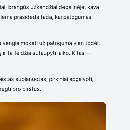
iai, brangūs užkandžiai degalinėje, kava
roblema prasideda tada, kai patogumas
ie vengia mokėti už patogumą vien todėl,
r tai leidžia sutaupyti laiko. Kitas —
istas suplanuotas, pirkiniai apgalvoti,
bėgti pro pirštus.