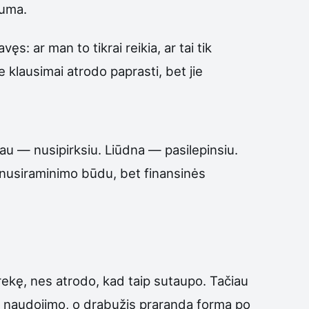
suma.
: ar man to tikrai reikia, ar tai tik
 klausimai atrodo paprasti, bet jie
gau — nusipirksiu. Liūdna — pasilepinsiu.
 nusiraminimo būdu, bet finansinės
rekę, nes atrodo, kad taip sutaupo. Tačiau
io naudojimo, o drabužis praranda formą po