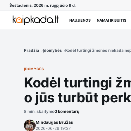
Šeštadienis, 2026 m. rugpjūčio 8 d.
NAUJIENOS
NAMAI IR BUITIS
Pradžia
Įdomybės
Kodėl turtingi žmonės niekada nep
ĮDOMYBĖS
Kodėl turtingi ž
o jūs turbūt per
8 min. skaitymo
0 komentarų
Mindaugas Bružas
2026-06-26 19:27