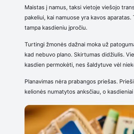
Maistas į namus, taksi vietoje viešojo tra
pakeliui, kai namuose yra kavos aparatas. 
tampa kasdieniu įpročiu.
Turtingi žmonės dažnai moka už patogumą ta
kad nebuvo plano. Skirtumas didžiulis. Vien
kasdien permokėti, nes šaldytuve vėl niek
Planavimas nėra prabangos priešas. Priešing
kelionės numatytos anksčiau, o kasdieniai re