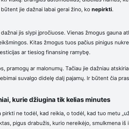
 būtent jie dažnai labai gerai žino, ko
nepirkti
.
ažnai jis slypi įpročiuose. Vienas žmogus gauna atlyg
šmingos. Kitas žmogus tuos pačius pinigus nukreipia į
nvesticijas ar tiesiog finansinę ramybę.
, pramogų ar malonumų. Tačiau jie dažniau atskiria
ebimai suvalgo didelę dalį pajamų. Ir būtent čia pras
ai, kurie džiugina tik kelias minutes
 pirkti ne todėl, kad reikia, o todėl, kad tuo metu „
ktas, pigus drabužis, kurio nereikėjo, smulkmena iš i