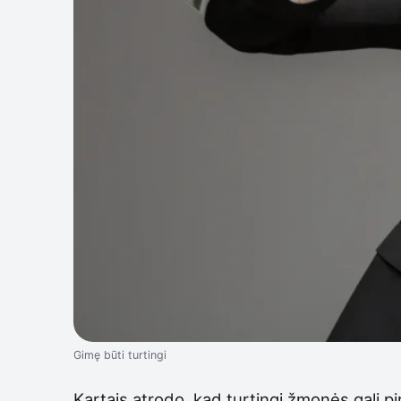
Gimę būti turtingi
Kartais atrodo, kad turtingi žmonės gali pi