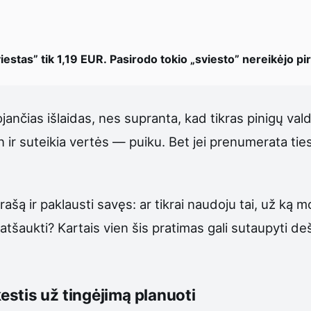
iestas” tik 1,19 EUR. Pasirodo tokio „sviesto” nereikėjo pirk
jančias išlaidas, nes supranta, kad tikras pinigų v
r suteikia vertės — puiku. Bet jei prenumerata tiesio
rašą ir paklausti savęs: ar tikrai naudoju tai, už ką
u atšaukti? Kartais vien šis pratimas gali sutaupyti d
stis už tingėjimą planuoti