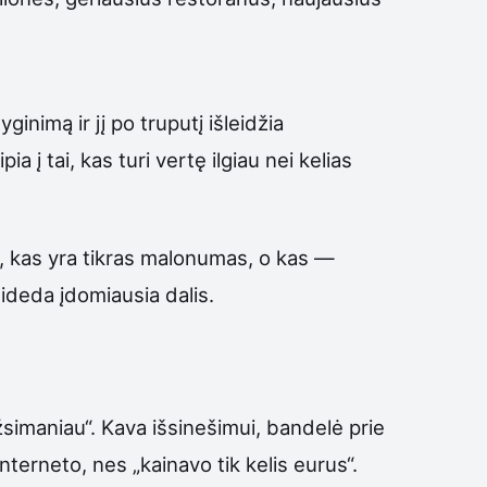
inimą ir jį po truputį išleidžia
 tai, kas turi vertę ilgiau nei kelias
, kas yra tikras malonumas, o kas —
ideda įdomiausia dalis.
užsimaniau“. Kava išsinešimui, bandelė prie
nterneto, nes „kainavo tik kelis eurus“.