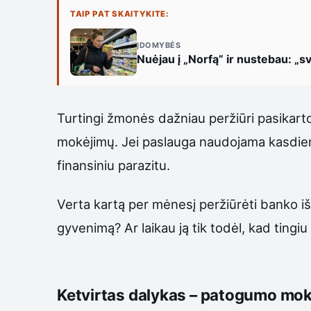
TAIP PAT SKAITYKITE:
ĮDOMYBĖS
Nuėjau į „Norfą” ir nustebau: „sv
Turtingi žmonės dažniau peržiūri pasikarto
mokėjimų. Jei paslauga naudojama kasdien i
finansiniu parazitu.
Verta kartą per mėnesį peržiūrėti banko iš
gyvenimą? Ar laikau ją tik todėl, kad tingi
Ketvirtas dalykas – patogumo moke