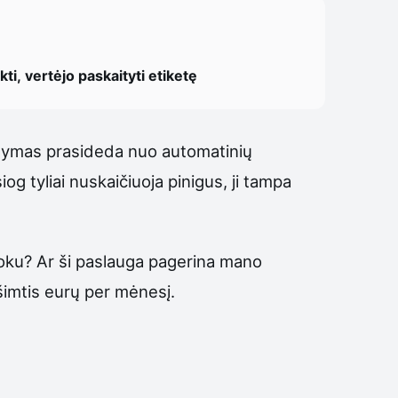
ti, vertėjo paskaityti etiketę
aldymas prasideda nuo automatinių
g tyliai nuskaičiuoja pinigus, ji tampa
 moku? Ar ši paslauga pagerina mano
ešimtis eurų per mėnesį.