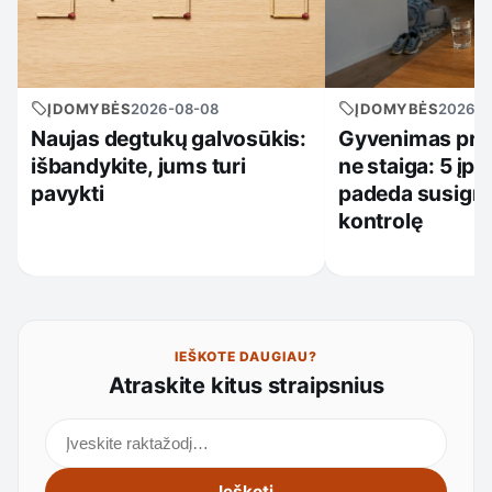
ĮDOMYBĖS
2026-08-08
ĮDOMYBĖS
2026-0
Naujas degtukų galvosūkis:
Gyvenimas prad
išbandykite, jums turi
ne staiga: 5 įpr
pavykti
padeda susigrą
kontrolę
IEŠKOTE DAUGIAU?
Atraskite kitus straipsnius
Ieškoti straipsnių
Ieškoti