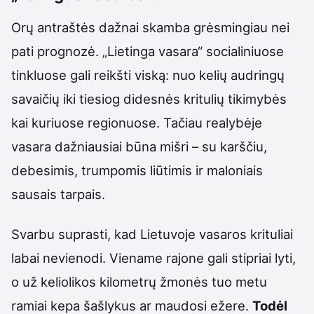
Orų antraštės dažnai skamba grėsmingiau nei
pati prognozė. „Lietinga vasara“ socialiniuose
tinkluose gali reikšti viską: nuo kelių audringų
savaičių iki tiesiog didesnės kritulių tikimybės
kai kuriuose regionuose. Tačiau realybėje
vasara dažniausiai būna mišri – su karščiu,
debesimis, trumpomis liūtimis ir maloniais
sausais tarpais.
Svarbu suprasti, kad Lietuvoje vasaros krituliai
labai nevienodi. Viename rajone gali stipriai lyti,
o už keliolikos kilometrų žmonės tuo metu
ramiai kepa šašlykus ar maudosi ežere.
Todėl