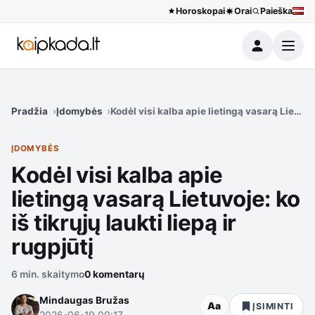
Horoskopai
Orai
Paieška
Meniu
Pradžia
Įdomybės
Kodėl visi kalba apie lietingą vasarą Lietuvoje
ĮDOMYBĖS
Kodėl visi kalba apie
lietingą vasarą Lietuvoje: ko
iš tikrųjų laukti liepą ir
rugpjūtį
6 min. skaitymo
0 komentarų
Mindaugas Bružas
Aa
ĮSIMINTI
2026-06-19 09:17