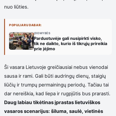
nuo liūties.
POPULIARU DABAR:
ĮDOMYBĖS
Parduotuvėje gali nusipirkti visko,
tik ne daikto, kurio iš tikrųjų prireikia
prie įėjimo
Ši vasara Lietuvoje greičiausiai nebus vienodai
sausa ir rami. Gali būti audringų dienų, staigių
liūčių ir trumpų permainingų periodų. Tačiau tai
dar nereiškia, kad liepa ir rugpjūtis bus prarasti.
Daug labiau tikėtinas įprastas lietuviškos
vasaros scenarijus: šiluma, saulė, vietinės