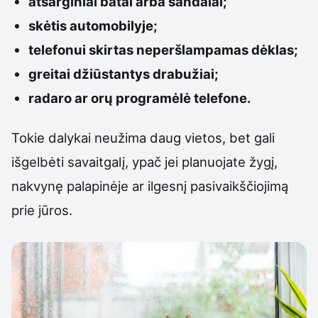
atsarginiai batai arba sandalai;
skėtis automobilyje;
telefonui skirtas neperšlampamas dėklas;
greitai džiūstantys drabužiai;
radaro ar orų programėlė telefone.
Tokie dalykai neužima daug vietos, bet gali
išgelbėti savaitgalį, ypač jei planuojate žygį,
nakvynę palapinėje ar ilgesnį pasivaikščiojimą
prie jūros.