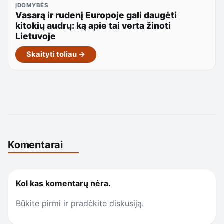
ĮDOMYBĖS
Vasarą ir rudenį Europoje gali daugėti
kitokių audrų: ką apie tai verta žinoti
Lietuvoje
Skaityti toliau →
Komentarai
Kol kas komentarų nėra.
Būkite pirmi ir pradėkite diskusiją.