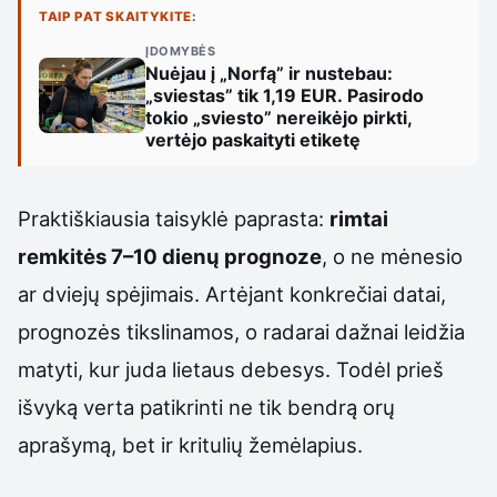
TAIP PAT SKAITYKITE:
ĮDOMYBĖS
Nuėjau į „Norfą” ir nustebau:
„sviestas” tik 1,19 EUR. Pasirodo
tokio „sviesto” nereikėjo pirkti,
vertėjo paskaityti etiketę
Praktiškiausia taisyklė paprasta:
rimtai
remkitės 7–10 dienų prognoze
, o ne mėnesio
ar dviejų spėjimais. Artėjant konkrečiai datai,
prognozės tikslinamos, o radarai dažnai leidžia
matyti, kur juda lietaus debesys. Todėl prieš
išvyką verta patikrinti ne tik bendrą orų
aprašymą, bet ir kritulių žemėlapius.