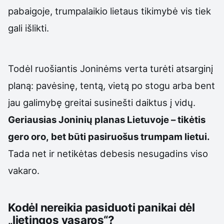
pabaigoje, trumpalaikio lietaus tikimybė vis tiek
gali išlikti.
Todėl ruošiantis Joninėms verta turėti atsarginį
planą: pavėsinę, tentą, vietą po stogu arba bent
jau galimybę greitai susinešti daiktus į vidų.
Geriausias Joninių planas Lietuvoje – tikėtis
gero oro, bet būti pasiruošus trumpam lietui.
Tada net ir netikėtas debesis nesugadins viso
vakaro.
Kodėl nereikia pasiduoti panikai dėl
„lietingos vasaros“?