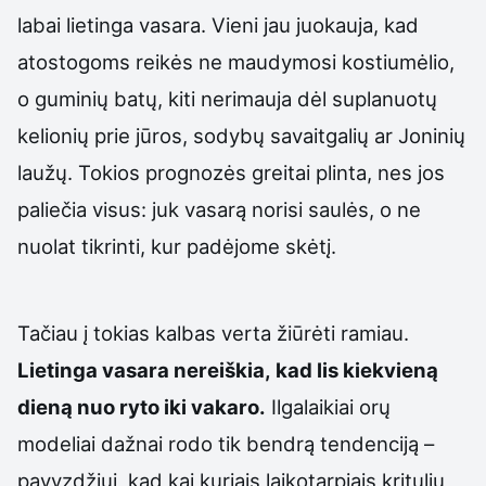
labai lietinga vasara. Vieni jau juokauja, kad
atostogoms reikės ne maudymosi kostiumėlio,
o guminių batų, kiti nerimauja dėl suplanuotų
kelionių prie jūros, sodybų savaitgalių ar Joninių
laužų. Tokios prognozės greitai plinta, nes jos
paliečia visus: juk vasarą norisi saulės, o ne
nuolat tikrinti, kur padėjome skėtį.
Tačiau į tokias kalbas verta žiūrėti ramiau.
Lietinga vasara nereiškia, kad lis kiekvieną
dieną nuo ryto iki vakaro.
Ilgalaikiai orų
modeliai dažnai rodo tik bendrą tendenciją –
pavyzdžiui, kad kai kuriais laikotarpiais kritulių