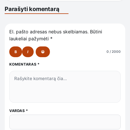
Parašyti komentarą
El. pašto adresas nebus skelbiamas.
Būtini
laukeliai pažymėti
*
B
I
😀
0 / 2000
KOMENTARAS
*
VARDAS
*