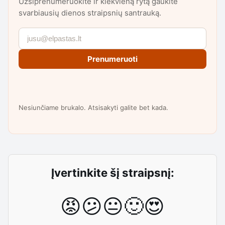
Užsiprenumeruokite ir kiekvieną rytą gaukite
svarbiausių dienos straipsnių santrauką.
Prenumeruoti
Nesiunčiame brukalo. Atsisakyti galite bet kada.
Įvertinkite šį straipsnį:
😡
😕
😐
🙂
😍