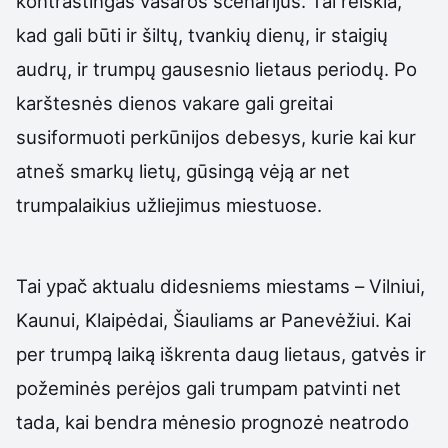
kontrastingas vasaros scenarijus. Tai reiškia,
kad gali būti ir šiltų, tvankių dienų, ir staigių
audrų, ir trumpų gausesnio lietaus periodų. Po
karštesnės dienos vakare gali greitai
susiformuoti perkūnijos debesys, kurie kai kur
atneš smarkų lietų, gūsingą vėją ar net
trumpalaikius užliejimus miestuose.
Tai ypač aktualu didesniems miestams – Vilniui,
Kaunui, Klaipėdai, Šiauliams ar Panevėžiui. Kai
per trumpą laiką iškrenta daug lietaus, gatvės ir
požeminės perėjos gali trumpam patvinti net
tada, kai bendra mėnesio prognozė neatrodo