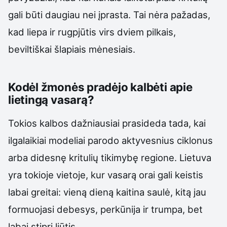
gali būti daugiau nei įprasta. Tai nėra pažadas,
kad liepa ir rugpjūtis virs dviem pilkais,
beviltiškai šlapiais mėnesiais.
Kodėl žmonės pradėjo kalbėti apie
lietingą vasarą?
Tokios kalbos dažniausiai prasideda tada, kai
ilgalaikiai modeliai parodo aktyvesnius ciklonus
arba didesnę kritulių tikimybę regione. Lietuva
yra tokioje vietoje, kur vasarą orai gali keistis
labai greitai: vieną dieną kaitina saulė, kitą jau
formuojasi debesys, perkūnija ir trumpa, bet
labai stipri liūtis.