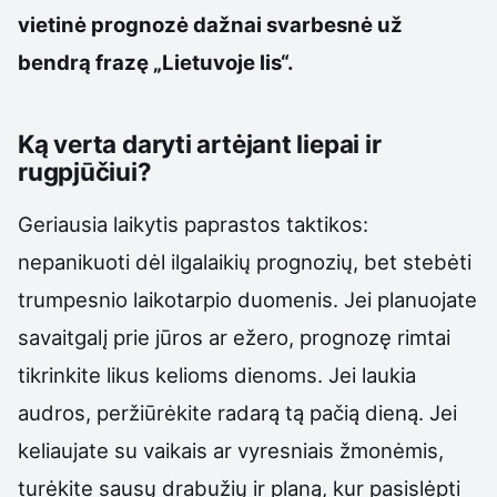
vietinė prognozė dažnai svarbesnė už
bendrą frazę „Lietuvoje lis“.
Ką verta daryti artėjant liepai ir
rugpjūčiui?
Geriausia laikytis paprastos taktikos:
nepanikuoti dėl ilgalaikių prognozių, bet stebėti
trumpesnio laikotarpio duomenis. Jei planuojate
savaitgalį prie jūros ar ežero, prognozę rimtai
tikrinkite likus kelioms dienoms. Jei laukia
audros, peržiūrėkite radarą tą pačią dieną. Jei
keliaujate su vaikais ar vyresniais žmonėmis,
turėkite sausų drabužių ir planą, kur pasislėpti