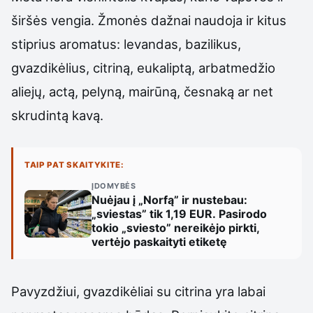
širšės vengia. Žmonės dažnai naudoja ir kitus
stiprius aromatus: levandas, bazilikus,
gvazdikėlius, citriną, eukaliptą, arbatmedžio
aliejų, actą, pelyną, mairūną, česnaką ar net
skrudintą kavą.
TAIP PAT SKAITYKITE:
ĮDOMYBĖS
Nuėjau į „Norfą” ir nustebau:
„sviestas” tik 1,19 EUR. Pasirodo
tokio „sviesto” nereikėjo pirkti,
vertėjo paskaityti etiketę
Pavyzdžiui, gvazdikėliai su citrina yra labai