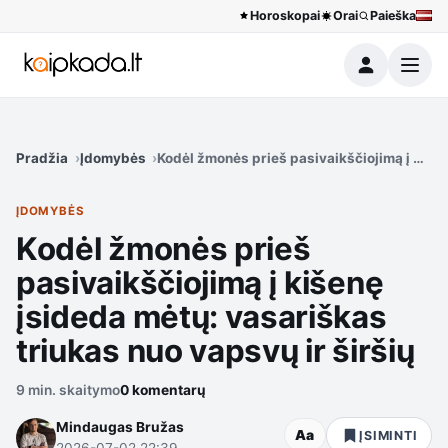
Horoskopai
Orai
Paieška
Meniu
Pradžia
Įdomybės
Kodėl žmonės prieš pasivaikščiojimą į kišen
ĮDOMYBĖS
Kodėl žmonės prieš
pasivaikščiojimą į kišenę
įsideda mėtų: vasariškas
triukas nuo vapsvų ir širšių
9 min. skaitymo
0 komentarų
Mindaugas Bružas
Aa
ĮSIMINTI
2026-07-02 22:39