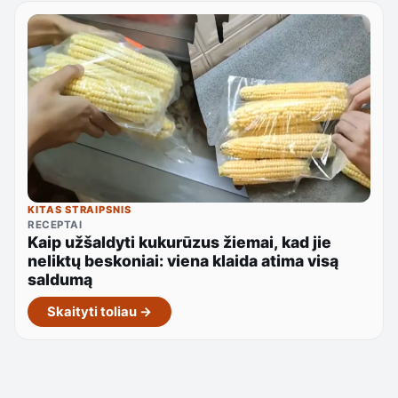
KITAS STRAIPSNIS
RECEPTAI
Kaip užšaldyti kukurūzus žiemai, kad jie
neliktų beskoniai: viena klaida atima visą
saldumą
Skaityti toliau →