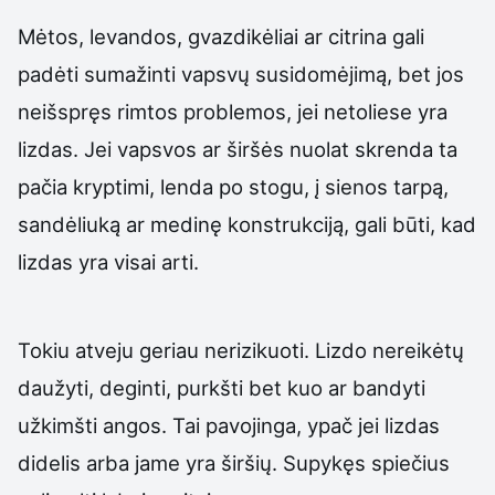
Mėtos, levandos, gvazdikėliai ar citrina gali
padėti sumažinti vapsvų susidomėjimą, bet jos
neišspręs rimtos problemos, jei netoliese yra
lizdas. Jei vapsvos ar širšės nuolat skrenda ta
pačia kryptimi, lenda po stogu, į sienos tarpą,
sandėliuką ar medinę konstrukciją, gali būti, kad
lizdas yra visai arti.
Tokiu atveju geriau nerizikuoti. Lizdo nereikėtų
daužyti, deginti, purkšti bet kuo ar bandyti
užkimšti angos. Tai pavojinga, ypač jei lizdas
didelis arba jame yra širšių. Supykęs spiečius