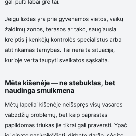
gali pulti labai greitai.
Jeigu lizdas yra prie gyvenamos vietos, vaikų
žaidimų zonos, terasos ar tako, saugiausia
kreiptis į kenkėjų kontrolės specialistus arba
atitinkamas tarnybas. Tai nėra ta situacija,
kurioje verta taupyti sveikatos sąskaita.
Mėta kišenėje — ne stebuklas, bet
naudinga smulkmena
Mėtų lapeliai kišenėje neišspręs visų vasaros
vabzdžių problemų, bet kaip paprastas
papildomas triukas jie tikrai gali praversti. Ypač
jei einate pasivaikščioti, dirbate darže, sėdite