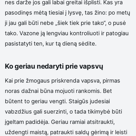
nes darže jos gali labai greitai išplisti. Kas yra
pasodinęs mėtą tiesiai į lysvę, tas žino: po metų
ji jau gali būti nebe „šiek tiek prie tako“, o pusė
tako. Vazone ją lengviau kontroliuoti ir patogiau
pasistatyti ten, kur tą dieną sėdite.
Ko geriau nedaryti prie vapsvų
Kai prie žmogaus priskrenda vapsva, pirmas
noras dažnai būna mojuoti rankomis. Bet
būtent to geriau vengti. Staigūs judesiai
vabzdžius gali suerzinti, o tada tikimybė būti
įgeltam padidėja. Geriau ramiai atsitraukti,
uždengti maistą, patraukti saldų gėrimą ir leisti