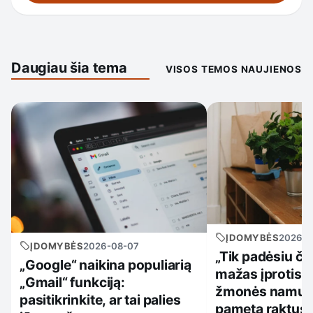
Daugiau šia tema
VISOS TEMOS NAUJIENOS
ĮDOMYBĖS
2026-0
ĮDOMYBĖS
2026-08-07
„Tik padėsiu či
„Google“ naikina populiarią
mažas įprotis, 
„Gmail“ funkciją:
žmonės namuos
pasitikrinkite, ar tai palies
pameta raktus,