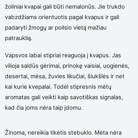
žoliniai kvapai gali būti nemalonūs. Jie trukdo
vabzdžiams orientuotis pagal kvapus ir gali
padaryti žmogų ar poilsio vietą mažiau
patrauklią.
Vapsvos labai stipriai reaguoja į kvapus. Jas
vilioja saldūs gėrimai, prinokę vaisiai, uogienės,
desertai, mėsa, žuvies likučiai, šiukšlės ir net
kai kurie kvepalai. Todėl stipresnis mėtų
aromatas gali veikti kaip savotiškas signalas,
kad čia joms nėra taip įdomu.
Žinoma, nereikia tikėtis stebuklo. Mėta nėra