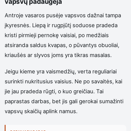
vapsvų padaugėja
Antroje vasaros pusėje vapsvos dažnai tampa
įkyresnės. Liepą ir rugpjūtį soduose pradeda
kristi pirmieji pernokę vaisiai, po medžiais
atsiranda saldus kvapas, o pūvantys obuoliai,
kriaušės ar slyvos joms yra tikras masalas.
Jeigu kieme yra vaismedžių, verta reguliariai
surinkti nukritusius vaisius. Ne po savaitės, kai
jie jau pradeda rūgti, o kuo greičiau. Tai
paprastas darbas, bet jis gali gerokai sumažinti
vapsvų skaičių aplink namus.