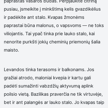
paprastas vasaros būdas. Perpjaukite citriną
pusiau, įsmeikite į minkštimą kelis gvazdikėlius
ir padėkite ant stalo. Kvapas žmonėms
paprastai būna malonus, o vapsvoms — ne toks
viliojantis. Tai ypač tinka prie lauko stalo, kai
nenorite purkšti jokių cheminių priemonių šalia
maisto.
Levandos tinka terasoms ir balkonams. Jos
gražiai atrodo, maloniai kvepia ir kartu gali
padėti sumažinti vabzdžių aktyvumą aplink
poilsio vietą. Bazilikas praverčia ne tik virtuvėje,
bet ir ant palangės ar lauko stalo. Jo kvapas taip