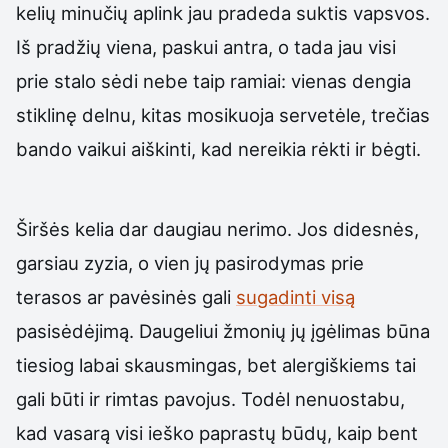
kelių minučių aplink jau pradeda suktis vapsvos.
Iš pradžių viena, paskui antra, o tada jau visi
prie stalo sėdi nebe taip ramiai: vienas dengia
stiklinę delnu, kitas mosikuoja servetėle, trečias
bando vaikui aiškinti, kad nereikia rėkti ir bėgti.
Širšės kelia dar daugiau nerimo. Jos didesnės,
garsiau zyzia, o vien jų pasirodymas prie
terasos ar pavėsinės gali
sugadinti visą
pasisėdėjimą. Daugeliui žmonių jų įgėlimas būna
tiesiog labai skausmingas, bet alergiškiems tai
gali būti ir rimtas pavojus. Todėl nenuostabu,
kad vasarą visi ieško paprastų būdų, kaip bent