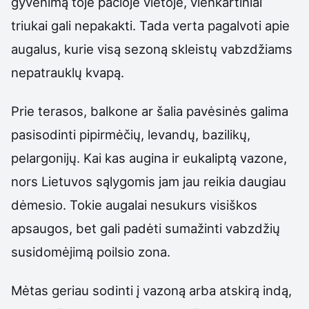
gyvenimą toje pačioje vietoje, vienkartiniai
triukai gali nepakakti. Tada verta pagalvoti apie
augalus, kurie visą sezoną skleistų vabzdžiams
nepatrauklų kvapą.
Prie terasos, balkone ar šalia pavėsinės galima
pasisodinti pipirmėčių, levandų, bazilikų,
pelargonijų. Kai kas augina ir eukaliptą vazone,
nors Lietuvos sąlygomis jam jau reikia daugiau
dėmesio. Tokie augalai nesukurs visiškos
apsaugos, bet gali padėti sumažinti vabzdžių
susidomėjimą poilsio zona.
Mėtas geriau sodinti į vazoną arba atskirą indą,