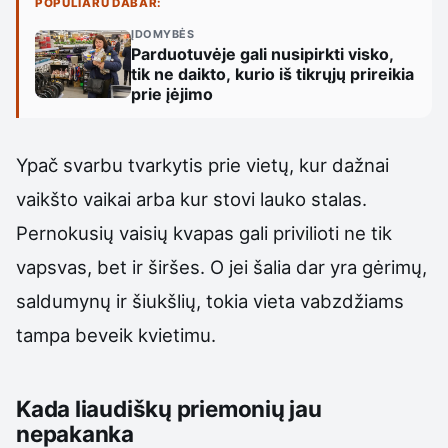
POPULIARU DABAR:
ĮDOMYBĖS
Parduotuvėje gali nusipirkti visko,
tik ne daikto, kurio iš tikrųjų prireikia
prie įėjimo
Ypač svarbu tvarkytis prie vietų, kur dažnai
vaikšto vaikai arba kur stovi lauko stalas.
Pernokusių vaisių kvapas gali privilioti ne tik
vapsvas, bet ir širšes. O jei šalia dar yra gėrimų,
saldumynų ir šiukšlių, tokia vieta vabzdžiams
tampa beveik kvietimu.
Kada liaudiškų priemonių jau
nepakanka