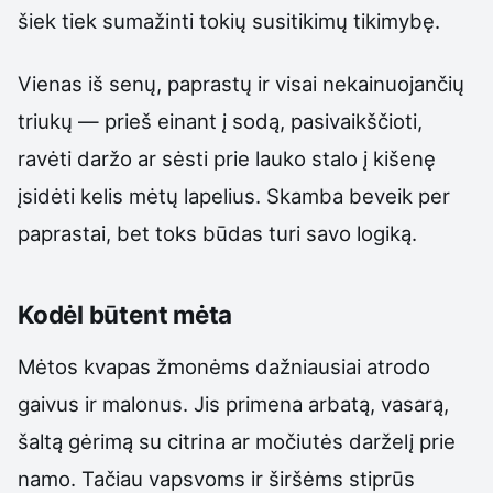
šiek tiek sumažinti tokių susitikimų tikimybę.
Vienas iš senų, paprastų ir visai nekainuojančių
triukų — prieš einant į sodą, pasivaikščioti,
ravėti daržo ar sėsti prie lauko stalo į kišenę
įsidėti kelis mėtų lapelius. Skamba beveik per
paprastai, bet toks būdas turi savo logiką.
Kodėl būtent mėta
Mėtos kvapas žmonėms dažniausiai atrodo
gaivus ir malonus. Jis primena arbatą, vasarą,
šaltą gėrimą su citrina ar močiutės darželį prie
namo. Tačiau vapsvoms ir širšėms stiprūs