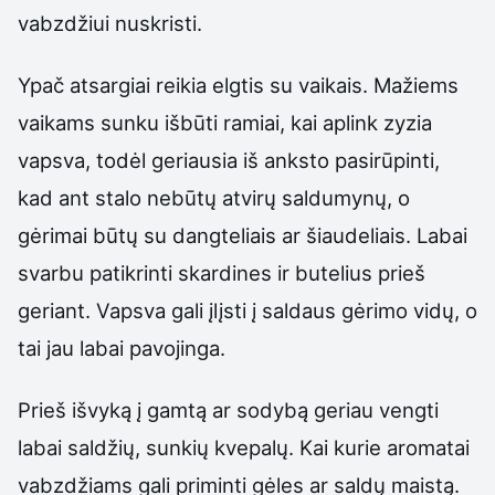
vabzdžiui nuskristi.
Ypač atsargiai reikia elgtis su vaikais. Mažiems
vaikams sunku išbūti ramiai, kai aplink zyzia
vapsva, todėl geriausia iš anksto pasirūpinti,
kad ant stalo nebūtų atvirų saldumynų, o
gėrimai būtų su dangteliais ar šiaudeliais. Labai
svarbu patikrinti skardines ir butelius prieš
geriant. Vapsva gali įlįsti į saldaus gėrimo vidų, o
tai jau labai pavojinga.
Prieš išvyką į gamtą ar sodybą geriau vengti
labai saldžių, sunkių kvepalų. Kai kurie aromatai
vabzdžiams gali priminti gėles ar saldų maistą.