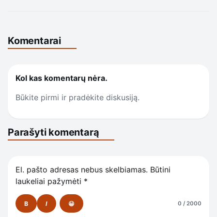
Komentarai
Kol kas komentarų nėra.
Būkite pirmi ir pradėkite diskusiją.
Parašyti komentarą
El. pašto adresas nebus skelbiamas.
Būtini
laukeliai pažymėti
*
B
I
😀
0 / 2000