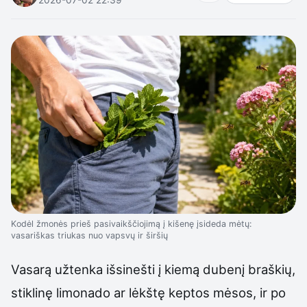
Kodėl žmonės prieš pasivaikščiojimą į kišenę įsideda mėtų:
vasariškas triukas nuo vapsvų ir širšių
Vasarą užtenka išsinešti į kiemą dubenį braškių,
stiklinę limonado ar lėkštę keptos mėsos, ir po