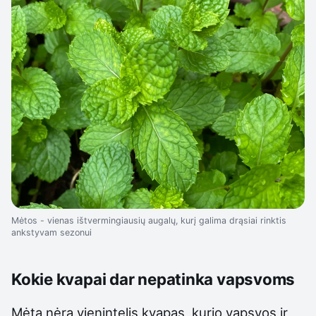
Mėtos - vienas ištvermingiausių augalų, kurį galima drąsiai rinktis
ankstyvam sezonui
Kokie kvapai dar nepatinka vapsvoms
Mėta nėra vienintelis kvapas, kurio vapsvos ir