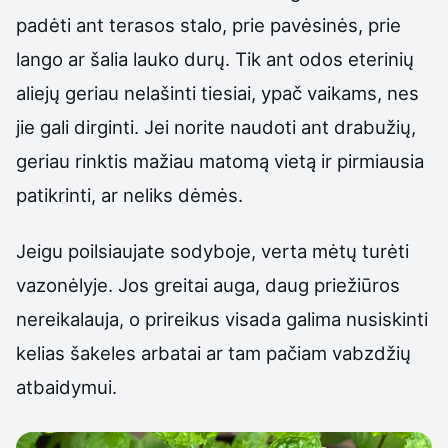
padėti ant terasos stalo, prie pavėsinės, prie
lango ar šalia lauko durų. Tik ant odos eterinių
aliejų geriau nelašinti tiesiai, ypač vaikams, nes
jie gali dirginti. Jei norite naudoti ant drabužių,
geriau rinktis mažiau matomą vietą ir pirmiausia
patikrinti, ar neliks dėmės.
Jeigu poilsiaujate sodyboje, verta mėtų turėti
vazonėlyje. Jos greitai auga, daug priežiūros
nereikalauja, o prireikus visada galima nusiskinti
kelias šakeles arbatai ar tam pačiam vabzdžių
atbaidymui.