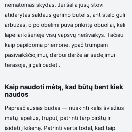
nematomas skydas. Jei šalia jūsų stovi
atidarytas saldaus gėrimo butelis, ant stalo guli
arbūzas, o po obelimi pūva prikritę obuoliai, keli
lapeliai kišenėje visų vapsvų neišvaikys. Tačiau
kaip papildoma priemonė, ypač trumpam
pasivaikščiojimui, darbui darže ar sėdėjimui
terasoje, ji gali padėti.
Kaip naudoti mėtą, kad būtų bent kiek
naudos
Paprasčiausias būdas — nuskinti kelis šviežius
mėtų lapelius, truputį patrinti tarp pirštų ir
įsidėti į kišenę. Patrinti verta todėl, kad taip