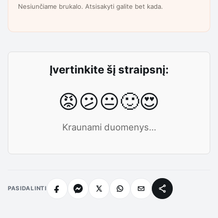
Nesiunčiame brukalo. Atsisakyti galite bet kada.
Įvertinkite šį straipsnį:
😡
😕
😐
🙂
😍
Kraunami duomenys...
PASIDALINTI