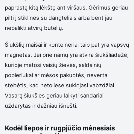
paprastą kitą lėkštę ant viršaus. Gėrimus geriau
pilti į stiklines su dangteliais arba bent jau
nepalikti atvirų butelių.
Šiukšlių maišai ir konteineriai taip pat yra vapsvų
magnetas. Jei prie namų yra atvira šiukšliadėžė,
kurioje mėtosi vaisių žievės, saldainių
popieriukai ar mėsos pakuotės, neverta
stebėtis, kad netoliese sukiojasi vabzdžiai.
Vasarą šiukšles geriau laikyti sandariai
uždarytas ir dažniau išnešti.
Kodėl liepos ir rugpjūčio mėnesiais