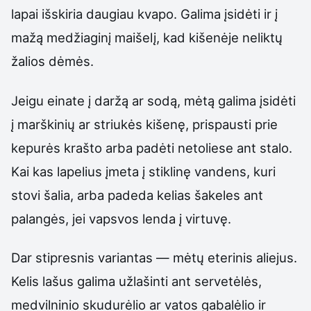
lapai išskiria daugiau kvapo. Galima įsidėti ir į
mažą medžiaginį maišelį, kad kišenėje neliktų
žalios dėmės.
Jeigu einate į daržą ar sodą, mėtą galima įsidėti
į marškinių ar striukės kišenę, prispausti prie
kepurės krašto arba padėti netoliese ant stalo.
Kai kas lapelius įmeta į stiklinę vandens, kuri
stovi šalia, arba padeda kelias šakeles ant
palangės, jei vapsvos lenda į virtuvę.
Dar stipresnis variantas — mėtų eterinis aliejus.
Kelis lašus galima užlašinti ant servetėlės,
medvilninio skudurėlio ar vatos gabalėlio ir