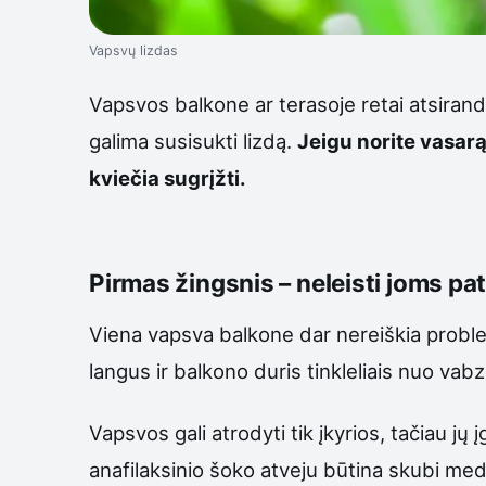
Vapsvų lizdas
Vapsvos balkone ar terasoje retai atsiranda 
galima susisukti lizdą.
Jeigu norite vasarą
kviečia sugrįžti.
Pirmas žingsnis – neleisti joms pa
Viena vapsva balkone dar nereiškia problem
langus ir balkono duris tinkleliais nuo va
Vapsvos gali atrodyti tik įkyrios, tačiau jų
anafilaksinio šoko atveju būtina skubi medi