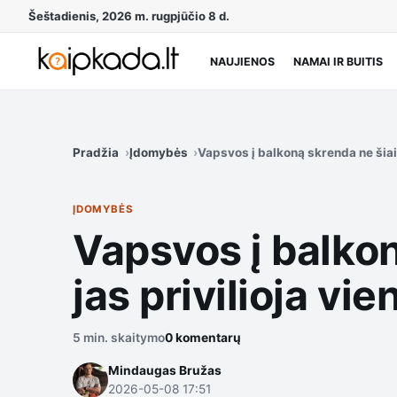
Šeštadienis, 2026 m. rugpjūčio 8 d.
NAUJIENOS
NAMAI IR BUITIS
Pradžia
Įdomybės
Vapsvos į balkoną skrenda ne šiaip
ĮDOMYBĖS
Vapsvos į balkon
jas privilioja vie
5 min. skaitymo
0 komentarų
Mindaugas Bružas
2026-05-08 17:51