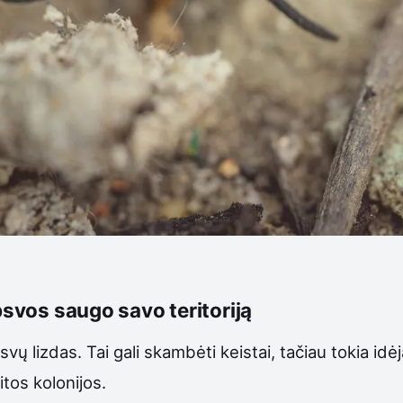
psvos saugo savo teritoriją
vų lizdas. Tai gali skambėti keistai, tačiau tokia idė
itos kolonijos.