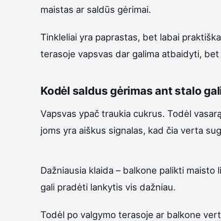
maistas ar saldūs gėrimai.
Tinkleliai yra paprastas, bet labai praktiš
terasoje vapsvas dar galima atbaidyti, bet
Kodėl saldus gėrimas ant stalo gali
Vapsvas ypač traukia cukrus. Todėl vasarą a
joms yra aiškus signalas, kad čia verta sugr
Dažniausia klaida – balkone palikti maisto 
gali pradėti lankytis vis dažniau.
Todėl po valgymo terasoje ar balkone verta