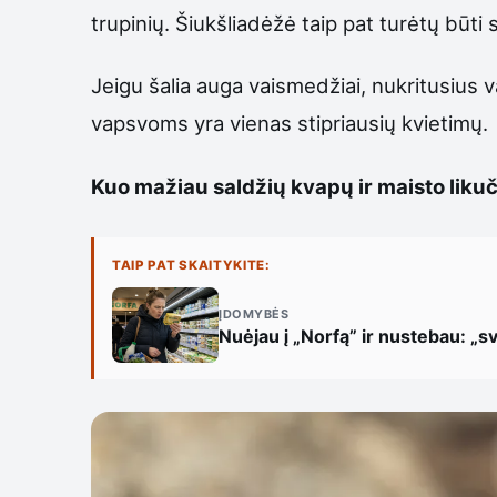
trupinių. Šiukšliadėžė taip pat turėtų būti 
Jeigu šalia auga vaismedžiai, nukritusius v
vapsvoms yra vienas stipriausių kvietimų.
Kuo mažiau saldžių kvapų ir maisto liku
TAIP PAT SKAITYKITE:
ĮDOMYBĖS
Nuėjau į „Norfą” ir nustebau: „sv