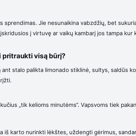
kas sprendimas. Jie nesunaikina vabzdžių, bet sukuria
 įskridusios į virtuvę ar vaikų kambarį jos tampa ku
 pritraukti visą būrį?
nt stalo palikta limonado stiklinė, sultys, saldūs kok
įžti.
likučius „tik kelioms minutėms“. Vapsvoms tiek pakank
 iš karto nurinkti lėkštes, uždengti gėrimus, sandari