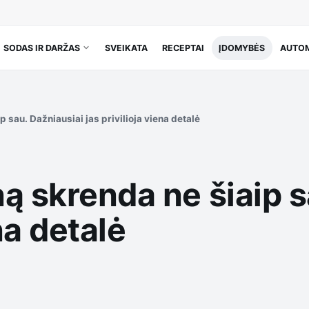
SODAS IR DARŽAS
SVEIKATA
RECEPTAI
ĮDOMYBĖS
AUTOM
 sau. Dažniausiai jas privilioja viena detalė
ą skrenda ne šiaip s
na detalė