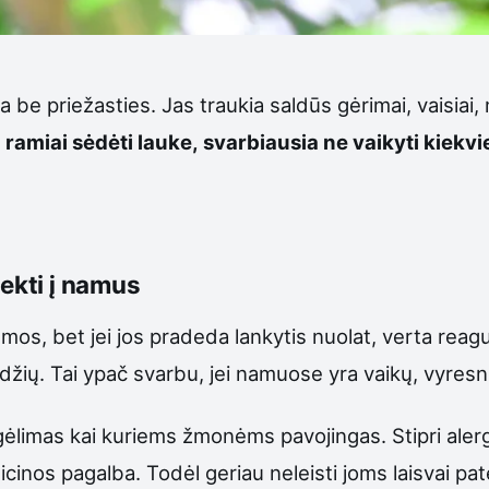
be priežasties. Jas traukia saldūs gėrimai, vaisiai, ma
 ramiai sėdėti lauke, svarbiausia ne vaikyti kiekvi
tekti į namus
os, bet jei jos pradeda lankytis nuolat, verta reaguo
bzdžių. Tai ypač svarbu, jei namuose yra vaikų, vyre
 įgėlimas kai kuriems žmonėms pavojingas. Stipri alergi
cinos pagalba. Todėl geriau neleisti joms laisvai pat