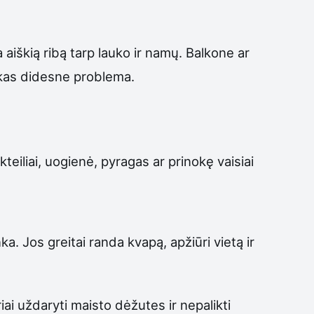
 aiškią ribą tarp lauko ir namų. Balkone ar
r kas didesne problema.
teiliai, uogienė, pyragas ar prinokę vaisiai
a. Jos greitai randa kvapą, apžiūri vietą ir
ai uždaryti maisto dėžutes ir nepalikti