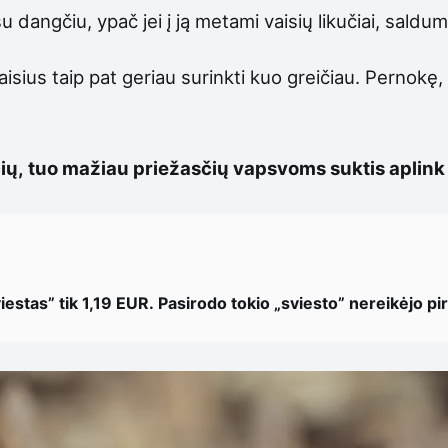
su dangčiu, ypač jei į ją metami vaisių likučiai, sald
aisius taip pat geriau surinkti kuo greičiau. Pernokę,
čių, tuo mažiau priežasčių vapsvoms suktis aplink
iestas” tik 1,19 EUR. Pasirodo tokio „sviesto” nereikėjo pirk