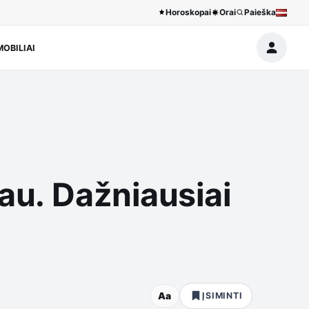
Horoskopai
Orai
Paieška
OBILIAI
au. Dažniausiai
Aa
ĮSIMINTI