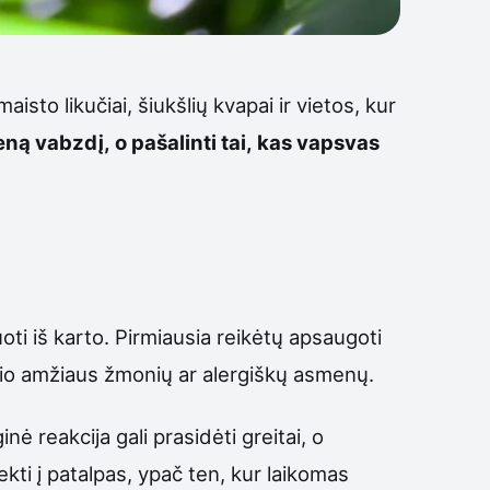
isto likučiai, šiukšlių kvapai ir vietos, kur
eną vabzdį, o pašalinti tai, kas vapsvas
ti iš karto. Pirmiausia reikėtų apsaugoti
snio amžiaus žmonių ar alergiškų asmenų.
nė reakcija gali prasidėti greitai, o
ekti į patalpas, ypač ten, kur laikomas