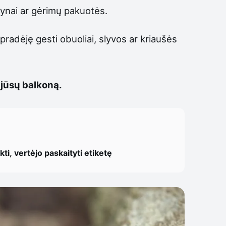
umynai ar gėrimų pakuotės.
 pradėję gesti obuoliai, slyvos ar kriaušės
 jūsų balkoną.
ti, vertėjo paskaityti etiketę