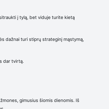
traukti į tylą, bet viduje turite kietą
s dažnai turi stiprų strateginį mąstymą,
 dar tvirtą.
a žmones, gimusius šiomis dienomis. Iš
us.