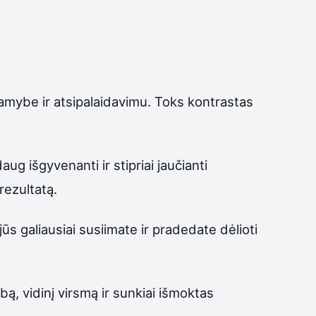
ramybe ir atsipalaidavimu. Toks kontrastas
daug išgyvenanti ir stipriai jaučianti
rezultatą.
ūs galiausiai susiimate ir pradedate dėlioti
bą, vidinį virsmą ir sunkiai išmoktas