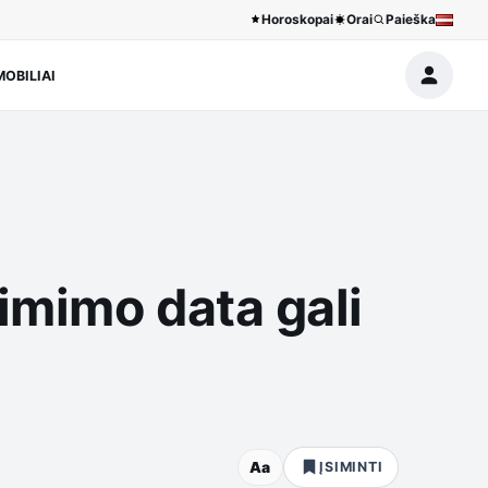
Horoskopai
Orai
Paieška
OBILIAI
Gimimo data gali
Aa
ĮSIMINTI