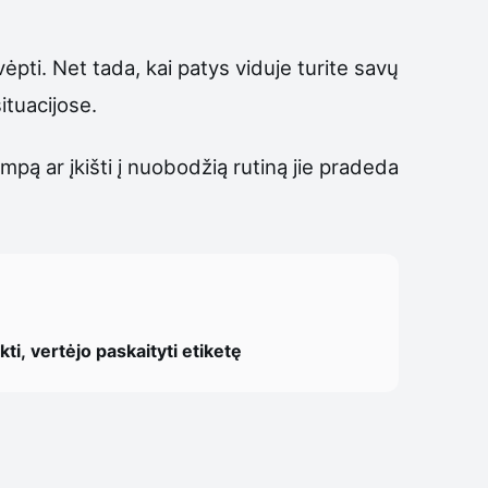
vėpti. Net tada, kai patys viduje turite savų
ituacijose.
pą ar įkišti į nuobodžią rutiną jie pradeda
ti, vertėjo paskaityti etiketę