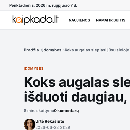
Penktadienis, 2026 m. rugpjūčio 7 d.
NAUJIENOS
NAMAI IR BUITIS
Pradžia
Įdomybės
Koks augalas slepiasi jūsų sieloj
ĮDOMYBĖS
Koks augalas sle
išduoti daugiau,
8 min. skaitymo
0 komentarų
Urtė Rekašiūtė
2026-06-23 21:29