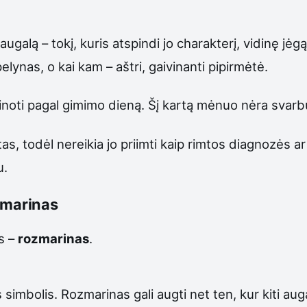
alą – tokį, kuris atspindi jo charakterį, vidinę jėgą
elynas, o kai kam – aštri, gaivinanti pipirmėtė.
noti pagal gimimo dieną. Šį kartą mėnuo nėra svarbus
s, todėl nereikia jo priimti kaip rimtos diagnozės ar
u.
ozmarinas
s –
rozmarinas
.
 simbolis. Rozmarinas gali augti net ten, kur kiti au