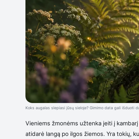
Koks augalas slepiasi jūsų sieloje? Gimimo data gali išduoti 
Vieniems žmonėms užtenka įeiti į kambarį – 
atidarė langą po ilgos žiemos. Yra tokių, k