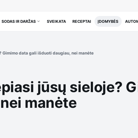
SODAS IR DARŽAS
SVEIKATA
RECEPTAI
ĮDOMYBĖS
AUTOM
e? Gimimo data gali išduoti daugiau, nei manėte
piasi jūsų sieloje? 
 nei manėte