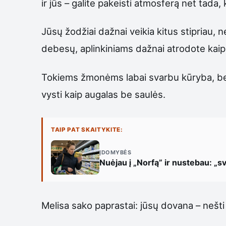
ir jūs – galite pakeisti atmosferą net tada,
Jūsų žodžiai dažnai veikia kitus stipriau, n
debesų, aplinkiniams dažnai atrodote kaip 
Tokiems žmonėms labai svarbu kūryba, bendr
vysti kaip augalas be saulės.
TAIP PAT SKAITYKITE:
ĮDOMYBĖS
Nuėjau į „Norfą” ir nustebau: „sv
Melisa sako paprastai: jūsų dovana – nešti