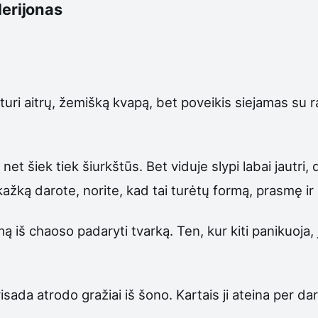
lerijonas
 turi aitrų, žemišką kvapą, bet poveikis siejamas su 
net šiek tiek šiurkštūs. Bet viduje slypi labai jautri, 
kažką darote, norite, kad tai turėtų formą, prasmę ir 
 iš chaoso padaryti tvarką. Ten, kur kiti panikuoja, j
sada atrodo gražiai iš šono. Kartais ji ateina per dar