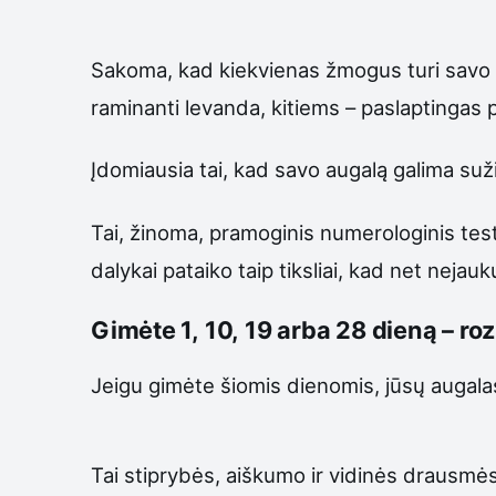
Sakoma, kad kiekvienas žmogus turi savo aug
raminanti levanda, kitiems – paslaptingas p
Įdomiausia tai, kad savo augalą galima suži
Tai, žinoma, pramoginis numerologinis testa
dalykai pataiko taip tiksliai, kad net nejauk
Gimėte 1, 10, 19 arba 28 dieną – r
Jeigu gimėte šiomis dienomis, jūsų augala
Tai stiprybės, aiškumo ir vidinės drausmės