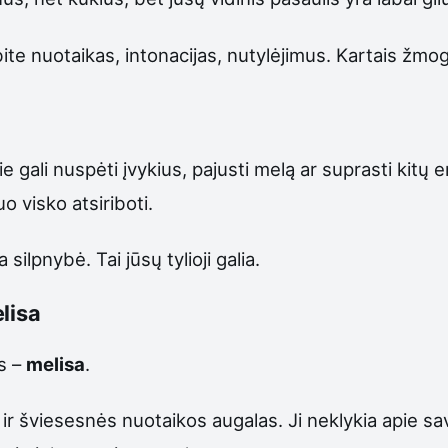
ite nuotaikas, intonacijas, nutylėjimus. Kartais žmo
ie gali nuspėti įvykius, pajusti melą ar suprasti kitų 
o visko atsiriboti.
ilpnybė. Tai jūsų tylioji galia.
lisa
s –
melisa
.
r šviesesnės nuotaikos augalas. Ji neklykia apie sa