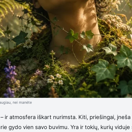
daugiau, nei manėte
ir atmosfera iškart nurimsta. Kiti, priešingai, įneša
urie gydo vien savo buvimu. Yra ir tokių, kurių viduje