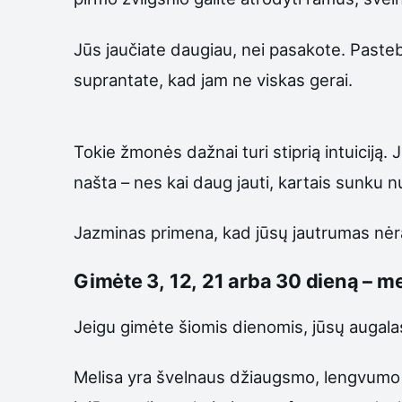
Jūs jaučiate daugiau, nei pasakote. Pasteb
suprantate, kad jam ne viskas gerai.
Tokie žmonės dažnai turi stiprią intuiciją. J
našta – nes kai daug jauti, kartais sunku nu
Jazminas primena, kad jūsų jautrumas nėra s
Gimėte 3, 12, 21 arba 30 dieną – me
Jeigu gimėte šiomis dienomis, jūsų augala
Melisa yra švelnaus džiaugsmo, lengvumo i