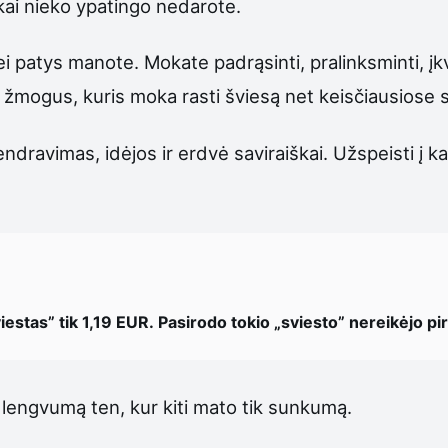
 kai nieko ypatingo nedarote.
ei patys manote. Mokate padrąsinti, pralinksminti, įk
žmogus, kuris moka rasti šviesą net keisčiausiose s
avimas, idėjos ir erdvė saviraiškai. Užspeisti į kam
iestas” tik 1,19 EUR. Pasirodo tokio „sviesto” nereikėjo pirk
 lengvumą ten, kur kiti mato tik sunkumą.