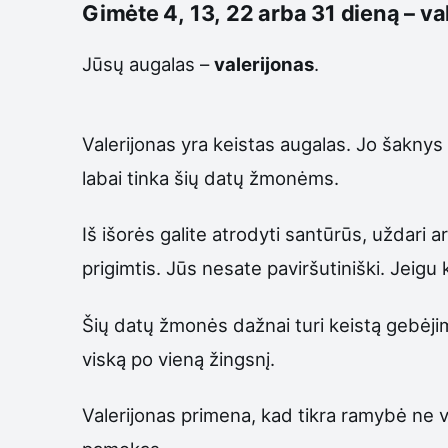
Gimėte 4, 13, 22 arba 31 dieną – va
Jūsų augalas –
valerijonas
.
Valerijonas yra keistas augalas. Jo šaknys
labai tinka šių datų žmonėms.
Iš išorės galite atrodyti santūrūs, uždari ar 
prigimtis. Jūs nesate paviršutiniški. Jeigu 
Šių datų žmonės dažnai turi keistą gebėjimą
viską po vieną žingsnį.
Valerijonas primena, kad tikra ramybė ne vi