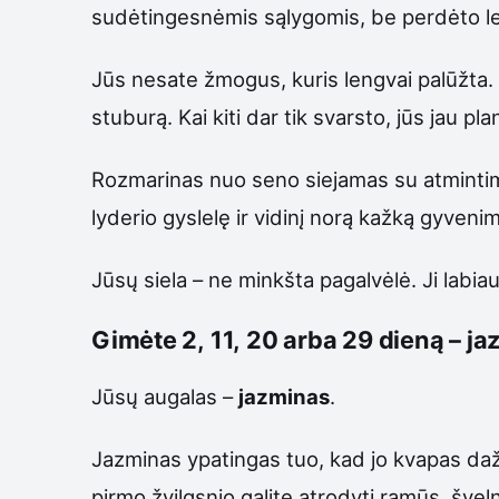
sudėtingesnėmis sąlygomis, be perdėto lepi
Jūs nesate žmogus, kuris lengvai palūžta. Gal
stuburą. Kai kiti dar tik svarsto, jūs jau p
Rozmarinas nuo seno siejamas su atmintimi
lyderio gyslelę ir vidinį norą kažką gyveni
Jūsų siela – ne minkšta pagalvėlė. Ji labia
Gimėte 2, 11, 20 arba 29 dieną – j
Jūsų augalas –
jazminas
.
Jazminas ypatingas tuo, kad jo kvapas dažn
pirmo žvilgsnio galite atrodyti ramūs, šveln