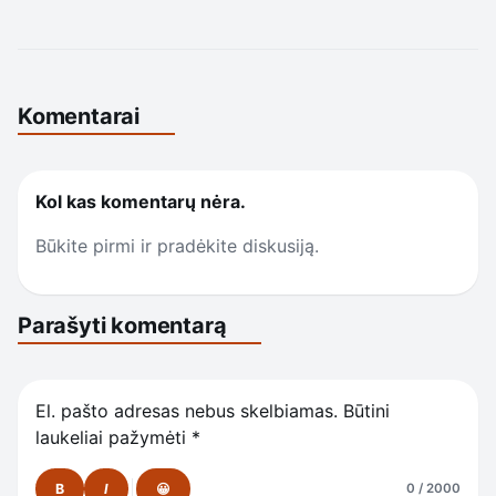
Komentarai
Kol kas komentarų nėra.
Būkite pirmi ir pradėkite diskusiją.
Parašyti komentarą
El. pašto adresas nebus skelbiamas.
Būtini
laukeliai pažymėti
*
B
I
😀
0 / 2000