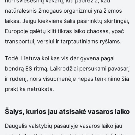
nori šviesesnių vakarų, kiti pabrėžia, kad
natūralesnis žmogaus organizmui yra žiemos
laikas. Jeigu kiekviena šalis pasirinktų skirtingai,
Europoje galėtų kilti tikras laiko chaosas, ypač
transportui, verslui ir tarptautiniams ryšiams.
Todėl Lietuva kol kas vis dar gyvena pagal
bendrą ES ritmą. Laikrodžiai persukami pavasarį
ir rudenį, nors visuomenėje nepasitenkinimo šia
praktika netrūksta.
Šalys, kurios jau atsisakė vasaros laiko
Daugelis valstybių pasaulyje vasaros laiko jau