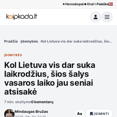
Horoskopai
Orai
Paieška
Meniu
Pradžia
Įdomybės
Kol Lietuva vis dar suka laikrodžius, šios ša
ĮDOMYBĖS
Kol Lietuva vis dar suka
laikrodžius, šios šalys
vasaros laiko jau seniai
atsisakė
7 min. skaitymo
0 komentarų
Mindaugas Bružas
Aa
ĮSIMINTI
2026-06-30 22:15