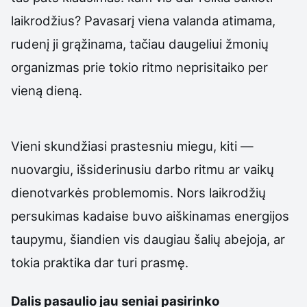
laikrodžius? Pavasarį viena valanda atimama,
rudenį ji grąžinama, tačiau daugeliui žmonių
organizmas prie tokio ritmo neprisitaiko per
vieną dieną.
Vieni skundžiasi prastesniu miegu, kiti —
nuovargiu, išsiderinusiu darbo ritmu ar vaikų
dienotvarkės problemomis. Nors laikrodžių
persukimas kadaise buvo aiškinamas energijos
taupymu, šiandien vis daugiau šalių abejoja, ar
tokia praktika dar turi prasmę.
Dalis pasaulio jau seniai pasirinko