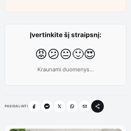
Įvertinkite šį straipsnį:
😡
😕
😐
🙂
😍
Kraunami duomenys...
PASIDALINTI