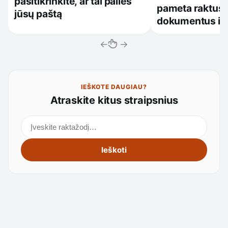
pasitikrinkite, ar tai palies
pameta raktus,
jūsų paštą
dokumentus ir
←
→
IEŠKOTE DAUGIAU?
Atraskite kitus straipsnius
Ieškoti straipsnių
Ieškoti