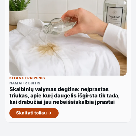
KITAS STRAIPSNIS
NAMAI IR BUITIS
Skalbinių valymas degtine: neįprastas
triukas, apie kurį daugelis išgirsta tik tada,
kai drabužiai jau nebeišsiskalbia įprastai
Skaityti toliau →