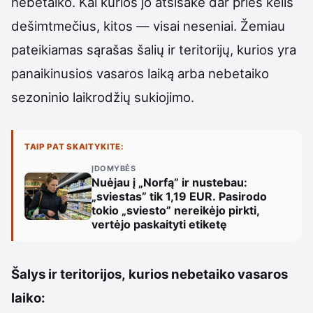
nebetaiko. Kai kurios jo atsisakė dar prieš kelis
dešimtmečius, kitos — visai neseniai. Žemiau
pateikiamas sąrašas šalių ir teritorijų, kurios yra
panaikinusios vasaros laiką arba nebetaiko
sezoninio laikrodžių sukiojimo.
TAIP PAT SKAITYKITE:
ĮDOMYBĖS
Nuėjau į „Norfą” ir nustebau:
„sviestas” tik 1,19 EUR. Pasirodo
tokio „sviesto” nereikėjo pirkti,
vertėjo paskaityti etiketę
Šalys ir teritorijos, kurios nebetaiko vasaros
laiko: