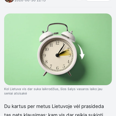
Kol Lietuva vis dar suka laikrodžius, šios šalys vasaros laiko jau
seniai atsisakė
Du kartus per metus Lietuvoje vėl prasideda
tas pats klausimas: kam vis dar reikia sukioti