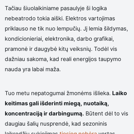
Tačiau šiuolaikiniame pasaulyje ši logika
nebeatrodo tokia aiški. Elektros vartojimas
priklauso ne tik nuo lempučių. Jį lemia šildymas,
kondicionieriai, elektronika, darbo grafikai,
pramonė ir daugybė kitų veiksnių. Todėl vis
dažniau sakoma, kad reali energijos taupymo
nauda yra labai maža.
Tuo metu nepatogumai žmonėms išlieka.
Laiko
keitimas gali išderinti miegą, nuotaiką,
koncentraciją ir darbingumą.
Būtent dėl to vis
daugiau šalių nusprendė, kad sezoninis
laikrodžių sukiojimas
tiesiog nebėra
vertas