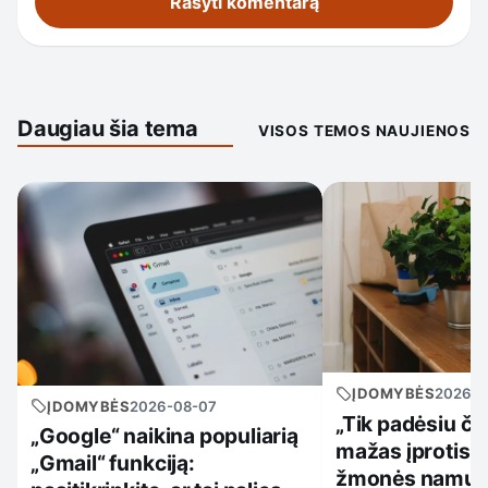
Daugiau šia tema
VISOS TEMOS NAUJIENOS
ĮDOMYBĖS
2026-0
ĮDOMYBĖS
2026-08-07
„Tik padėsiu či
„Google“ naikina populiarią
mažas įprotis, 
„Gmail“ funkciją:
žmonės namuos