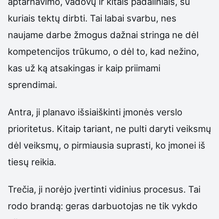
aptarnavimo, vadovų ir kitais padaliniais, su
kuriais tektų dirbti. Tai labai svarbu, nes
naujame darbe žmogus dažnai stringa ne dėl
kompetencijos trūkumo, o dėl to, kad nežino,
kas už ką atsakingas ir kaip priimami
sprendimai.
Antra, ji planavo išsiaiškinti įmonės verslo
prioritetus. Kitaip tariant, ne pulti daryti veiksmų
dėl veiksmų, o pirmiausia suprasti, ko įmonei iš
tiesų reikia.
Trečia, ji norėjo įvertinti vidinius procesus. Tai
rodo brandą: geras darbuotojas ne tik vykdo