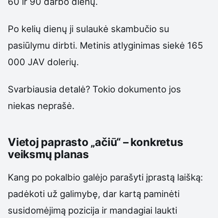
60 ir 90 darbo dienų.
Po kelių dienų ji sulaukė skambučio su
pasiūlymu dirbti. Metinis atlyginimas siekė 165
000 JAV dolerių.
Svarbiausia detalė? Tokio dokumento jos
niekas neprašė.
Vietoj paprasto „ačiū“ – konkretus
veiksmų planas
Kang po pokalbio galėjo parašyti įprastą laišką:
padėkoti už galimybę, dar kartą paminėti
susidomėjimą pozicija ir mandagiai laukti