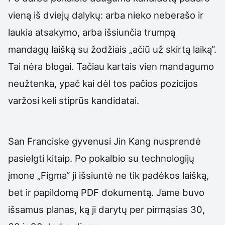
vieną iš dviejų dalykų: arba nieko neberašo ir
laukia atsakymo, arba išsiunčia trumpą
mandagų laišką su žodžiais „ačiū už skirtą laiką“.
Tai nėra blogai. Tačiau kartais vien mandagumo
neužtenka, ypač kai dėl tos pačios pozicijos
varžosi keli stiprūs kandidatai.
San Franciske gyvenusi Jin Kang nusprendė
pasielgti kitaip. Po pokalbio su technologijų
įmone „Figma“ ji išsiuntė ne tik padėkos laišką,
bet ir papildomą PDF dokumentą. Jame buvo
išsamus planas, ką ji darytų per pirmąsias 30,