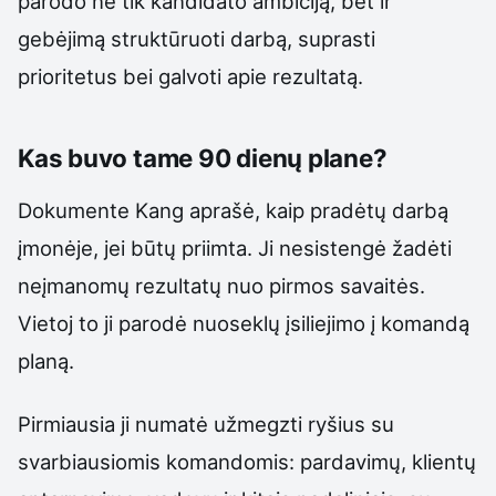
parodo ne tik kandidato ambiciją, bet ir
gebėjimą struktūruoti darbą, suprasti
prioritetus bei galvoti apie rezultatą.
Kas buvo tame 90 dienų plane?
Dokumente Kang aprašė, kaip pradėtų darbą
įmonėje, jei būtų priimta. Ji nesistengė žadėti
neįmanomų rezultatų nuo pirmos savaitės.
Vietoj to ji parodė nuoseklų įsiliejimo į komandą
planą.
Pirmiausia ji numatė užmegzti ryšius su
svarbiausiomis komandomis: pardavimų, klientų