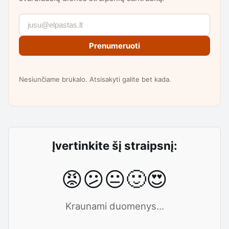
Prenumeruoti
Nesiunčiame brukalo. Atsisakyti galite bet kada.
Įvertinkite šį straipsnį:
😡
😕
😐
🙂
😍
Kraunami duomenys...