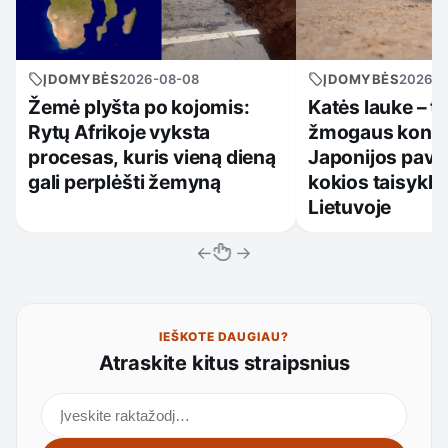
ĮDOMYBĖS
2026-08-08
ĮDOMYBĖS
2026-0
Žemė plyšta po kojomis:
Katės lauke – ti
Rytų Afrikoje vyksta
žmogaus kontr
procesas, kuris vieną dieną
Japonijos pavy
gali perplėšti žemyną
kokios taisyklės
Lietuvoje
←
→
IEŠKOTE DAUGIAU?
Atraskite kitus straipsnius
Ieškoti straipsnių