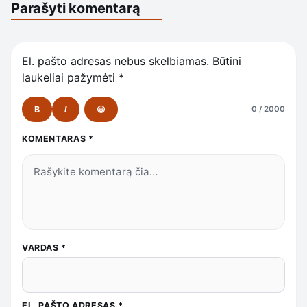
Parašyti komentarą
El. pašto adresas nebus skelbiamas.
Būtini
laukeliai pažymėti
*
B
I
😀
0 / 2000
KOMENTARAS
*
VARDAS
*
EL. PAŠTO ADRESAS
*