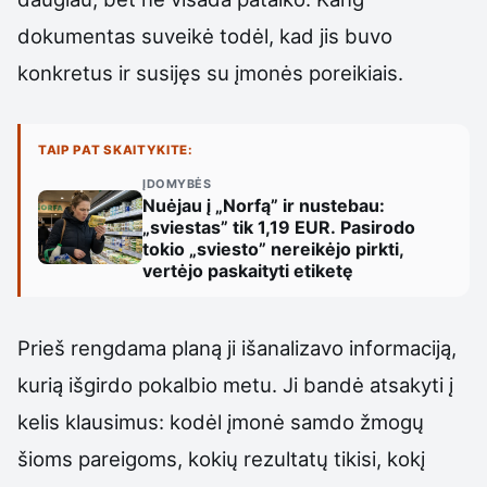
dokumentas suveikė todėl, kad jis buvo
konkretus ir susijęs su įmonės poreikiais.
TAIP PAT SKAITYKITE:
ĮDOMYBĖS
Nuėjau į „Norfą” ir nustebau:
„sviestas” tik 1,19 EUR. Pasirodo
tokio „sviesto” nereikėjo pirkti,
vertėjo paskaityti etiketę
Prieš rengdama planą ji išanalizavo informaciją,
kurią išgirdo pokalbio metu. Ji bandė atsakyti į
kelis klausimus: kodėl įmonė samdo žmogų
šioms pareigoms, kokių rezultatų tikisi, kokį