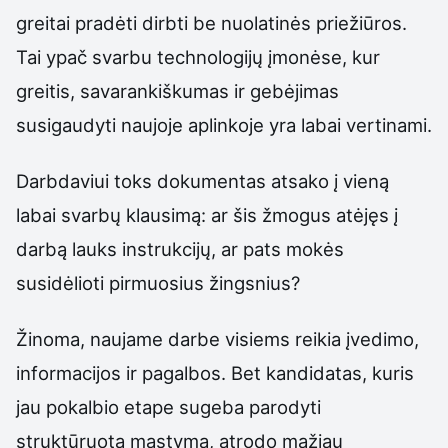
greitai pradėti dirbti be nuolatinės priežiūros.
Tai ypač svarbu technologijų įmonėse, kur
greitis, savarankiškumas ir gebėjimas
susigaudyti naujoje aplinkoje yra labai vertinami.
Darbdaviui toks dokumentas atsako į vieną
labai svarbų klausimą: ar šis žmogus atėjęs į
darbą lauks instrukcijų, ar pats mokės
susidėlioti pirmuosius žingsnius?
Žinoma, naujame darbe visiems reikia įvedimo,
informacijos ir pagalbos. Bet kandidatas, kuris
jau pokalbio etape sugeba parodyti
struktūruotą mąstymą, atrodo mažiau