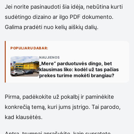
Jei norite pasinaudoti šia idėja, nebūtina kurti
sudėtingo dizaino ar ilgo PDF dokumento.
Galima pradėti nuo kelių aiškių dalių.
POPULIARU DABAR:
NAUJIENOS
„Mere“ parduotuvės dingo, bet
klausimas liko: kodėl už tas pačias
prekes turime mokėti brangiau?
Pirma, padėkokite už pokalbį ir paminėkite
konkrečią temą, kuri jums įstrigo. Tai parodo,
kad klausėtės.
Antra, trumpai aprašykite, kaip supratote