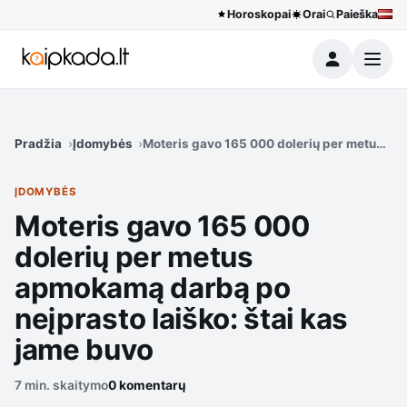
Horoskopai
Orai
Paieška
Meniu
Pradžia
Įdomybės
Moteris gavo 165 000 dolerių per metus ap
ĮDOMYBĖS
Moteris gavo 165 000
dolerių per metus
apmokamą darbą po
neįprasto laiško: štai kas
jame buvo
7 min. skaitymo
0 komentarų