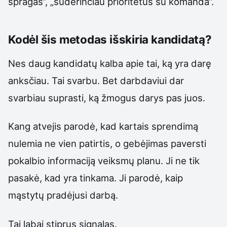
spragas“, „suderinčiau prioritetus su komanda“.
Kodėl šis metodas išskiria kandidatą?
Nes daug kandidatų kalba apie tai, ką yra darę
anksčiau. Tai svarbu. Bet darbdaviui dar
svarbiau suprasti, ką žmogus darys pas juos.
Kang atvejis parodė, kad kartais sprendimą
nulemia ne vien patirtis, o gebėjimas paversti
pokalbio informaciją veiksmų planu. Ji ne tik
pasakė, kad yra tinkama. Ji parodė, kaip
mąstytų pradėjusi darbą.
Tai labai stiprus signalas.