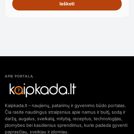
Ieškoti
APIE PORTALĄ
Kaipkada.lt – naujienų, patarimų ir gyvenimo būdo portalas.
Čia rasite naudingus straipsnius apie namus ir buitį, sodą ir
daržą, augalus, sveikatą, mitybą, receptus, technologijas,
įdomybes bei kasdienius sprendimus, kurie padeda gyventi
paprasčiau, sveikiau ir įdomiau.