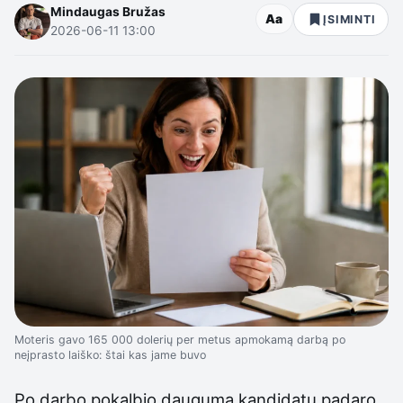
Mindaugas Bružas
Aa
ĮSIMINTI
2026-06-11 13:00
Moteris gavo 165 000 dolerių per metus apmokamą darbą po
neįprasto laiško: štai kas jame buvo
Po darbo pokalbio dauguma kandidatų padaro