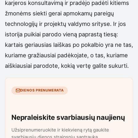
karjeros konsultavimą ir pradėjo padėti kitiems
žmonėms siekti gerai apmokamų pareigų
technologijų ir projektų valdymo srityse. Ir jos
istorija puikiai parodo vieną paprastą tiesą:
kartais geriausias laiškas po pokalbio yra ne tas,
kuriame gražiausiai padėkojate, o tas, kuriame
aiškiausiai parodote, kokią vertę galite sukurti.
DIENOS PRENUMERATA
Nepraleiskite svarbiausių naujienų
Užsiprenumeruokite ir kiekvieną rytą gaukite
svarbiausių dienos straipsnių santrauką.