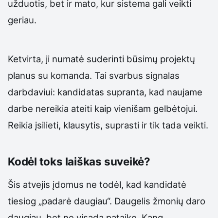
užduotis, bet ir mato, kur sistema gali veikti
geriau.
Ketvirta, ji numatė suderinti būsimų projektų
planus su komanda. Tai svarbus signalas
darbdaviui: kandidatas supranta, kad naujame
darbe nereikia ateiti kaip vienišam gelbėtojui.
Reikia įsilieti, klausytis, suprasti ir tik tada veikti.
Kodėl toks laiškas suveikė?
Šis atvejis įdomus ne todėl, kad kandidatė
tiesiog „padarė daugiau“. Daugelis žmonių daro
daugiau, bet ne visada pataiko. Kang